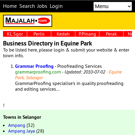
Home
Search
Jobs
Login
KL Sgor
Perlis
Kedah
P.Pinang
Perak
Neg
Business Directory in Equine Park
To be listed here, please login & submit your website & enter
town info.
Grammar Proofing
- Proofreading Services
grammarproofing.com
-
Updated: 2010-07-02
- Equine
Park, Selangor
GrammarProofing specialise's in quality proofreading
and editing services...
!
Towns in Selangor
Ampang
(32)
Ampang Jaya
(28)