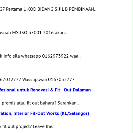
 G7 Pertama 1 KOD BIDANG SIJIL B PEMBINAAN..
 Rasuah MS ISO 37001 2016 akan..
uk info sila whatsapp 0162973922 waa..
.0167032777 Wassup.waa 0167032777
fesional untuk Renovasi & Fit - Out Dalaman
premis atau fit out baharu? Serahkan..
ation, Interior Fit-Out Works (KL/Selangor)
fit out project? Leave the..