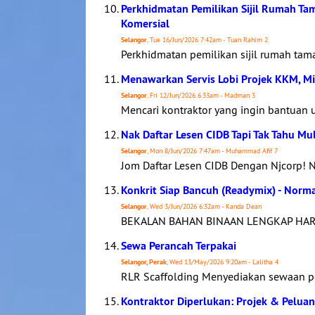
Perkhidmatan Pemilikan Sijil Rumah Ta
Komersial
Selangor
, Tue 16/Jun/2026 7:42am - Tuan Rahim 2
Perkhidmatan pemilikan sijil rumah tam
Menawarkan Servis Lobi Projek KKM, M
Selangor
, Fri 12/Jun/2026 6:33am - Madman 3
Mencari kontraktor yang ingin bantuan un
Nak Daftar Lesen CIDB Tapi Tak Tahu Mu
Selangor
, Mon 8/Jun/2026 7:47am - Muhammad Afif 7
Jom Daftar Lesen CIDB Dengan Njcorp!
Konkrit Siap Bancuh (Readymix) - Norm
Selangor
, Wed 3/Jun/2026 6:32am - Kanda Dean
BEKALAN BAHAN BINAAN LENGKAP HARGA
Sewa Perancah Terpakai
Selangor, Perak
, Wed 13/May/2026 9:20am - Lalitha 4
RLR Scaffolding Menyediakan sewaan pe
Kontraktor Diperlukan: Projek & Pelua