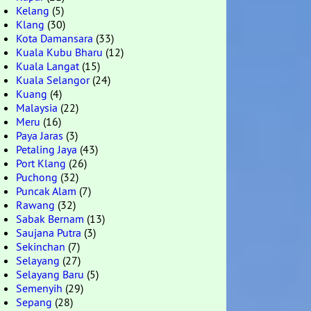
Kelang
(5)
Klang
(30)
Kota Damansara
(33)
Kuala Kubu Bharu
(12)
Kuala Langat
(15)
Kuala Selangor
(24)
Kuang
(4)
Malaysia
(22)
Meru
(16)
Paya Jaras
(3)
Petaling Jaya
(43)
Port Klang
(26)
Puchong
(32)
Puncak Alam
(7)
Rawang
(32)
Sabak Bernam
(13)
Saujana Putra
(3)
Sekinchan
(7)
Selayang
(27)
Selayang Baru
(5)
Semenyih
(29)
Sepang
(28)