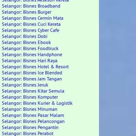
Selangor: Bisnes Broadband
Selangor: Bisnes Burger
Selangor: Bisnes Cermin Mata
Selangor: Bisnes Cuci Kereta
Selangor: Bisnes Cyber Cafe
Selangor: Bisnes Dobi
Selangor: Bisnes Ebook
Selangor: Bisnes Foodtruck
Selangor: Bisnes Handphone
Selangor: Bisnes Hari Raya
Selangor: Bisnes Hotel & Resort
Selangor: Bisnes Ice Blended
Selangor: Bisnes Jam Tangan
Selangor: Bisnes Jeruk
Selangor: Bisnes Kitar Semula
Selangor: Bisnes Komputer
Selangor: Bisnes Kurier & Logistik
Selangor: Bisnes Minuman
Selangor: Bisnes Pasar Malam
Selangor: Bisnes Pelancongan
Selangor: Bisnes Pengantin
Selangor: Bisnes Perabot