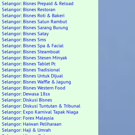
Selangor: Bisnes Prepaid & Reload
Selangor: Bisnes Restoran
Selangor: Bisnes Roti & Bakeri
Selangor: Bisnes Salun Rambut
Selangor: Bisnes Sarang Burung
Selangor: Bisnes Satay
Selangor: Bisnes Sms
Selangor: Bisnes Spa & Facial
Selangor: Bisnes Steamboat
Selangor: Bisnes Stesen Minyak
Selangor: Bisnes Tablet Pc
Selangor: Bisnes Tradisional
Selangor: Bisnes Untuk Dijual
Selangor: Bisnes Waffle & Jagung
Selangor: Bisnes Western Food
Selangor: Dewasa 18sx
Selangor: Diskusi Bisnes
Selangor: Diskusi Tuntutan & Tribunal
Selangor: Expo Karnival Tapak Niaga
Selangor: Forex Malaysia
Selangor: Haiwan Peliharaan
Selangor: Haji & Umrah