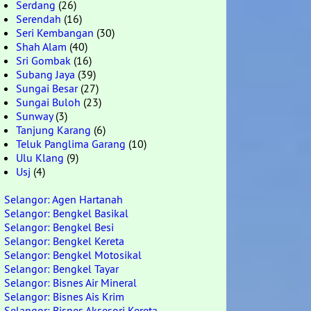
Serdang
(26)
Serendah
(16)
Seri Kembangan
(30)
Shah Alam
(40)
Sri Gombak
(16)
Subang Jaya
(39)
Sungai Besar
(27)
Sungai Buloh
(23)
Sunway
(3)
Tanjung Karang
(6)
Teluk Panglima Garang
(10)
Ulu Klang
(9)
Usj
(4)
Selangor: Agen Hartanah
Selangor: Bengkel Basikal
Selangor: Bengkel Besi
Selangor: Bengkel Kereta
Selangor: Bengkel Motosikal
Selangor: Bengkel Tayar
Selangor: Bisnes Air Mineral
Selangor: Bisnes Ais Krim
Selangor: Bisnes Aksesori Kereta