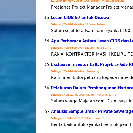
KL, Selangor
, Mon 23/Feb/2026 8:48am - Maag Designbuild
Freelance Project Manager Project Manag
Lesen CIDB G7 untuk Disewa
Selangor
, Wed 4/Feb/2026 7:12am - Hisham 151
Salam sejahtera, Kami dari syarikat 10
Apa Perbezaan Antara Lesen CIDB dan 
Selangor
, Wed 4/Feb/2026 6:33am - Nora Efarina
RAMAI KONTRAKTOR MASIH KELIRU TE
Exclusive Investor Call: Projek Ev Gdv 
Selangor
, Wed 4/Feb/2026 6:14am - Fgr
Kami membuka peluang kepada individu
Pelaburan Dalam Pembangunan Hartan
Selangor
, Mon 12/Jan/2026 9:47am - Mohammad 343
Salam warga Majalah.com. Disini saya i
Analisis Sample untuk Private Sewerag
Selangor
, Fri 9/Jan/2026 11:08am - Lina 42
Berita baik untuk syarikat pemilik pemil