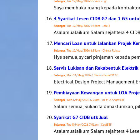
Selangor
, Tue 12/May/2026 9:25am - Fgr
Saya membuka ruang kepada kontraktor 
4 Syarikat Lesen CIDB G7 dan 1 G5 untuk
Selangor
, Tue 12/May/2026 7:52am - Johi 2
Asalamualaikum Salam sejahtera 4 CIDB 
Mencari Loan untuk Jalankan Projek Ker
Selangor
, Tue 12/May/2026 6:38am - Chinta Raissa
Hye semua, sy cari pinjaman kepada pem
Servis Lukisan dan Rekabentuk Elektri
Selangor
, Mon 11/May/2026 6:35am - Faizal9177
Electrical Design Project Management En
Pembiayaan Kewangan untuk LOA Proje
Selangor
, Wed 6/May/2026 6:36am - Dr M A Shamsuri
Salam semua, Sukacita dimaklumkan, pi
Syarikat G7 CIDB utk Jual
Selangor
, Tue 5/May/2026 7:01am - Copi555
Asalamualaikum Salam sejahtera 4 Lesen