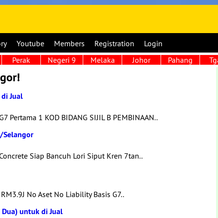
ory
Youtube
Members
Registration
Login
Perak
Negeri 9
Melaka
Johor
Pahang
Tg
gor!
di Jual
 G7 Pertama 1 KOD BIDANG SIJIL B PEMBINAAN..
L/Selangor
ncrete Siap Bancuh Lori Siput Kren 7tan..
RM3.9J No Aset No Liability Basis G7..
Dua) untuk di Jual