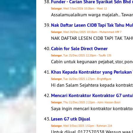
Funder - Carian Share Syarikat Sdn Bhd 
Selangor
, Wed 7/Jan/2026 10:28am - Mael 12
Assalamualaikum warga majalah.. Tawa
Nak Daftar Lesen CIDB Tapi Tak Tahu Mu
Selangor
, Wed 24/Dec/2025 10:18am - Muhammad Afif 7
NAK DAFTAR LESEN CIDB TAPI TAK TAHU
Cabin for Sale Direct Owner
Selangor
, Tue 23/Dec/2025 12:20pm - Taufik 135
Cabin untuk kegunaan pejabat, stor, po
Khas Kepada Kontraktor yang Perlukan 
Selangor
, Tue 16/Dec/2025 1:27pm - Brightfigure
Hi dan Salam Sejahtera kepada kontraktor
Mencari Kontraktor Kontraktor G7 untu
Selangor
, Thu 11/Dec/2025 2:22pm - Azmi Hassan Basri
Saya ingin mencari kontraktor kontrak
Lesen G7 utk Dijual
Selangor
, Wed 3/Dec/2025 1:52pm - Rahman 214
Untuk dijual. 0177570338 Wassup waa