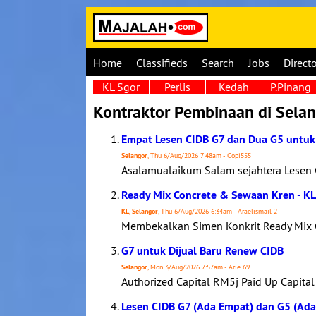
Home
Classifieds
Search
Jobs
Direct
KL Sgor
Perlis
Kedah
P.Pinang
Kontraktor Pembinaan di Selan
Empat Lesen CIDB G7 dan Dua G5 untuk 
Selangor
, Thu 6/Aug/2026 7:48am - Copi555
Asalamualaikum Salam sejahtera Lesen
Ready Mix Concrete & Sewaan Kren - K
KL, Selangor
, Thu 6/Aug/2026 6:34am - Araelismail 2
Membekalkan Simen Konkrit Ready Mix Co
G7 untuk Dijual Baru Renew CIDB
Selangor
, Mon 3/Aug/2026 7:57am - Arie 69
Authorized Capital RM5j Paid Up Capital 
Lesen CIDB G7 (Ada Empat) dan G5 (Ada 