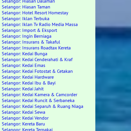
Selangor: Hiasan Dalaman
Selangor: Hiasan Taman
Selangor: Hotel Resort Homestay
Selangor: Iklan Terbuka
Selangor: Iklan Tv Radio Media Massa
Selangor: Import & Eksport
Selangor: Ingin Berniaga
Selangor: Insurans & Takaful
Selangor: Insurans Roadtax Kereta
Selangor: Kedai Bunga
Selangor: Kedai Cenderahati & Kraf
Selangor: Kedai Emas
Selangor: Kedai Fotostat & Cetakan
Selangor: Kedai Hardware
Selangor: Kedai Ibu & Bayi
Selangor: Kedai Jahit
Selangor: Kedai Kamera & Camcorder
Selangor: Kedai Runcit & Serbaneka
Selangor: Kedai Separuh & Ruang Niaga
Selangor: Kedai Sewa
Selangor: Kedai Vendor
Selangor: Kereta Baru
Selangor: Kereta Terpakai