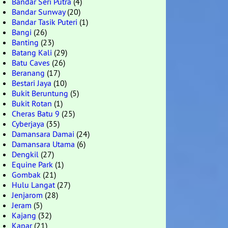
Bandar Seri Putra
(4)
Bandar Sunway
(20)
Bandar Tasik Puteri
(1)
Bangi
(26)
Banting
(23)
Batang Kali
(29)
Batu Caves
(26)
Beranang
(17)
Bestari Jaya
(10)
Bukit Beruntung
(5)
Bukit Rotan
(1)
Cheras Batu 9
(25)
Cyberjaya
(35)
Damansara Damai
(24)
Damansara Utama
(6)
Dengkil
(27)
Equine Park
(1)
Gombak
(21)
Hulu Langat
(27)
Jenjarom
(28)
Jeram
(5)
Kajang
(32)
Kapar
(21)