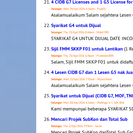
4 CIDB G7 Licenses and 1 G5 License for
Selangor
, Wed 29/Apr/2026 6:56am - Pipa01
Asalamualaikum Salam sejahtera Lesen
Syarikat G4 untuk Dijual
Selangor
, Thu 23/Apr/2026 8:44am - Mohd 983
SYARIKAT G4 UNTUK DIJUAL DATE INC
Sijil FMM SKKP F01 untuk Lantikan
(1 R
Selangor
, Thu 23/Apr/2026 6:36am - Piratezero000
Salam, Sijil FMM SKKP F01 untuk didaft
4 Lesen CIDB G7 dan 1 Lesen G5 nak Jua
Selangor
, Wed 22/Apr/2026 7:02am - Wyoo1sham
Asalamualaikum Salam sejahtera Lesen
Syarikat untuk Dijual (CIDB G7, MOF, TN
Selangor
, Mon 20/Apr/2026 6:16am - Mahligai E C Sdn Bhd
Kami mempunyai beberapa SYARIKAT SD
Mencari Projek SubKon dan Total Sub
Selangor
, Thu 2/Apr/2026 9:59am - Saver
Mencari Projek SubKon danTotal Sub Gro