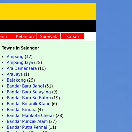
anu
Kelantan
Sarawak
Sabah
Towns in Selangor
Ampang
(32)
Ampang Jaya
(28)
Ara Damansara
(10)
Ara Jaya
(1)
Balakong
(25)
Bandar Baru Bangi
(31)
Bandar Baru Selayang
(9)
Bandar Baru Sg Buloh
(19)
Bandar Botanik Klang
(6)
Bandar Kinrara
(4)
Bandar Mahkota Cheras
(28)
Bandar Puncak Alam
(27)
Bandar Putra Permai
(11)