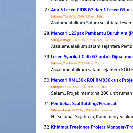
Ada 3 Lesen CIDB G7 dan 1 Lesen G5 nk 
Selangor
, Tue 10/Mar/2026 7:48am - Zifi61
Asalamualaikum Salam sejahtera Lesen
Mencari 125pax Pembantu Buruh Am (P
Selangor, Dengkil
, Fri 6/Mar/2026 8:16am - Bali 019
Assalamualaikum salam sejahtera Pemba
Lesen Syarikat Cidb G7 untuk Dijual mu
Selangor
, Tue 3/Mar/2026 7:42am - Toyu14
Assalamualaikum salam sejahtera KOD
Mencari RM150k ROI RM850k utk Projek
Selangor
, Fri 27/Feb/2026 6:48am - Mr Naz 2
Salam.. Projek membina 200 unit rumah 
Pembekal Scafffolding/Perancah
Selangor, Perak
, Fri 27/Feb/2026 6:39am - Kavi 6
Hi, Selamat Sejahtera, Kami menyediak
Khidmat Freelance Project Manager/P