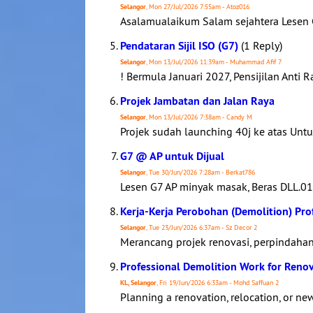
Selangor
, Mon 27/Jul/2026 7:55am - Atoz016
Asalamualaikum Salam sejahtera Lesen
Pendataran Sijil ISO (G7)
(1 Reply)
Selangor
, Mon 13/Jul/2026 11:39am - Muhammad Afif 7
! Bermula Januari 2027, Pensijilan Anti
Projek Jambatan dan Jalan Raya
Selangor
, Mon 13/Jul/2026 7:38am - Candy M
Projek sudah launching 40j ke atas Unt
G7 @ AP untuk Dijual
Selangor
, Tue 30/Jun/2026 7:28am - Berkat786
Lesen G7 AP minyak masak, Beras DLL
Kerja-Kerja Perobohan (Demolition) Pro
Selangor
, Tue 23/Jun/2026 6:37am - Sz Decor 2
Merancang projek renovasi, perpindahan 
Professional Demolition Work for Renov
KL, Selangor
, Fri 19/Jun/2026 6:33am - Mohd Saffuan 2
Planning a renovation, relocation, or new 