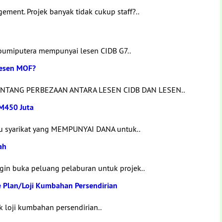
ement. Projek banyak tidak cukup staff?..
0 bumiputera mempunyai lesen CIDB G7..
Lesen MOF?
NTANG PERBEZAAN ANTARA LESEN CIDB DAN LESEN..
RM450 Juta
 syarikat yang MEMPUNYAI DANA untuk..
ah
ngin buka peluang pelaburan untuk projek..
e Plan/Loji Kumbahan Persendirian
ik loji kumbahan persendirian..