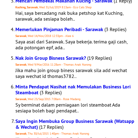
Mencari Pembekal Makanan Kucing - Sarawak
(1 Reply)
Kuching, Sarawak
, Wed 31/Jul/2019 8:13am - Eco Cats Shop
Hai, saya bercadang nak buka petshop kat Kuching,
sarawak, ada sesiapa boleh..
Memerlukan Pinjaman Peribadi - Sarawak
(3 Replies)
Sarawak
, Wed 14/Nov/2018 12:33pm - Alee 6
Saya asal dari Sarawak. Saya bekerja. terima gaji cash,
ada potongan epf, ada..
Nak Join Group Bisness Sarawak?
(19 Replies)
Sarawak
, Wed 9/Mar/2016 11:28am - Thomas Anak Narong
Jika mahu join group biness sarawak sila add wechat
saya wechat id thomas3782..
Minta Pendapat Nasihat nak Memulakan Business Lori
Steamboat
(3 Replies)
Sarawak
, Wed 23/Sep/2015 7:08am - Rose Madang
Sy berminat dalam perniagaan lori steamboat Ada
sesiapa boleh bagi pendapat..
Saya Ingin Membuka Group Business Sarawak (Watsapp
& Wechat)
(17 Replies)
Sarawak
, Thu 30/Jul/2015 1:40pm - Thomas Anak Narong