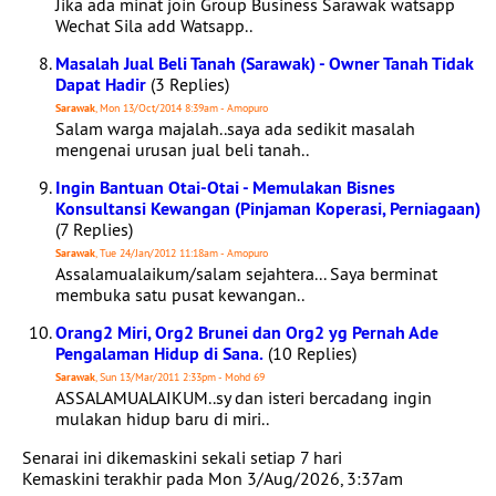
Jika ada minat join Group Business Sarawak watsapp
Wechat Sila add Watsapp..
Masalah Jual Beli Tanah (Sarawak) - Owner Tanah Tidak
Dapat Hadir
(3 Replies)
Sarawak
, Mon 13/Oct/2014 8:39am - Amopuro
Salam warga majalah..saya ada sedikit masalah
mengenai urusan jual beli tanah..
Ingin Bantuan Otai-Otai - Memulakan Bisnes
Konsultansi Kewangan (Pinjaman Koperasi, Perniagaan)
(7 Replies)
Sarawak
, Tue 24/Jan/2012 11:18am - Amopuro
Assalamualaikum/salam sejahtera... Saya berminat
membuka satu pusat kewangan..
Orang2 Miri, Org2 Brunei dan Org2 yg Pernah Ade
Pengalaman Hidup di Sana.
(10 Replies)
Sarawak
, Sun 13/Mar/2011 2:33pm - Mohd 69
ASSALAMUALAIKUM..sy dan isteri bercadang ingin
mulakan hidup baru di miri..
Senarai ini dikemaskini sekali setiap 7 hari
Kemaskini terakhir pada Mon 3/Aug/2026, 3:37am