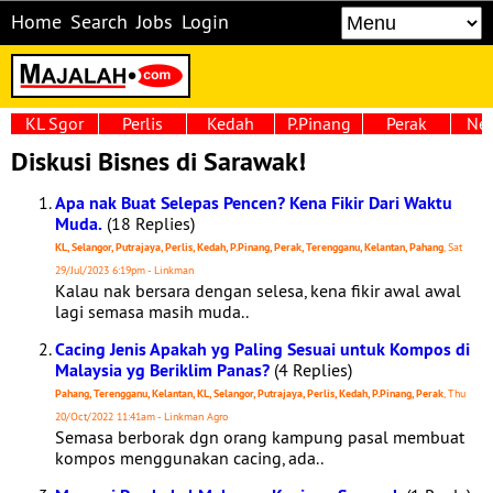
Home
Search
Jobs
Login
KL Sgor
Perlis
Kedah
P.Pinang
Perak
Neg
Diskusi Bisnes di Sarawak!
Apa nak Buat Selepas Pencen? Kena Fikir Dari Waktu
Muda.
(18 Replies)
KL, Selangor, Putrajaya, Perlis, Kedah, P.Pinang, Perak, Terengganu, Kelantan, Pahang
, Sat
29/Jul/2023 6:19pm - Linkman
Kalau nak bersara dengan selesa, kena fikir awal awal
lagi semasa masih muda..
Cacing Jenis Apakah yg Paling Sesuai untuk Kompos di
Malaysia yg Beriklim Panas?
(4 Replies)
Pahang, Terengganu, Kelantan, KL, Selangor, Putrajaya, Perlis, Kedah, P.Pinang, Perak
, Thu
20/Oct/2022 11:41am - Linkman Agro
Semasa berborak dgn orang kampung pasal membuat
kompos menggunakan cacing, ada..