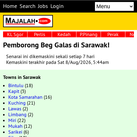
Home
Search
Jobs
Login
KL Sgor
Perlis
Kedah
P.Pinang
Perak
Neg
Pemborong Beg Galas di Sarawak!
Senarai ini dikemaskini sekali setiap 7 hari
Kemaskini terakhir pada Sat 8/Aug/2026, 5:44am
Towns in Sarawak
Bintulu
(18)
Kapit
(3)
Kota Samarahan
(16)
Kuching
(21)
Lawas
(2)
Limbang
(2)
Miri
(22)
Mukah
(12)
Sarikei
(6)