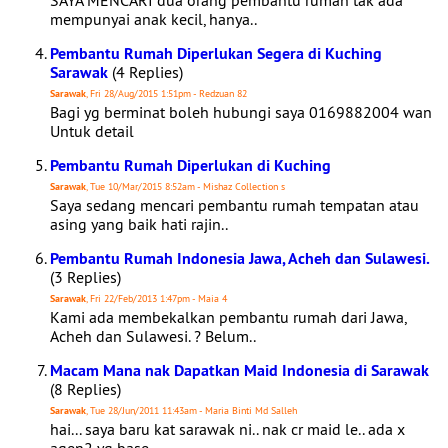
SAYA MENCARI dua orang pembantu rumah tak ada
mempunyai anak kecil, hanya..
Pembantu Rumah Diperlukan Segera di Kuching
Sarawak
(4 Replies)
Sarawak
, Fri 28/Aug/2015 1:51pm - Redzuan 82
Bagi yg berminat boleh hubungi saya 0169882004 wan
Untuk detail
Pembantu Rumah Diperlukan di Kuching
Sarawak
, Tue 10/Mar/2015 8:52am - Mishaz Collection s
Saya sedang mencari pembantu rumah tempatan atau
asing yang baik hati rajin..
Pembantu Rumah Indonesia Jawa, Acheh dan Sulawesi.
(3 Replies)
Sarawak
, Fri 22/Feb/2013 1:47pm - Maia 4
Kami ada membekalkan pembantu rumah dari Jawa,
Acheh dan Sulawesi. ? Belum..
Macam Mana nak Dapatkan Maid Indonesia di Sarawak
(8 Replies)
Sarawak
, Tue 28/Jun/2011 11:43am - Maria Binti Md Salleh
hai... saya baru kat sarawak ni.. nak cr maid le.. ada x