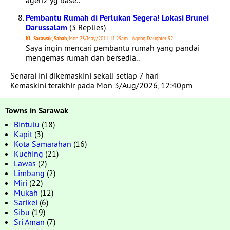
agen2 yg base..
Pembantu Rumah di Perlukan Segera! Lokasi Brunei
Darussalam
(3 Replies)
KL, Sarawak, Sabah
, Mon 23/May/2011 11:29am - Agong Daughter 92
Saya ingin mencari pembantu rumah yang pandai
mengemas rumah dan bersedia..
Senarai ini dikemaskini sekali setiap 7 hari
Kemaskini terakhir pada Mon 3/Aug/2026, 12:40pm
Towns in Sarawak
Bintulu
(18)
Kapit
(3)
Kota Samarahan
(16)
Kuching
(21)
Lawas
(2)
Limbang
(2)
Miri
(22)
Mukah
(12)
Sarikei
(6)
Sibu
(19)
Sri Aman
(7)