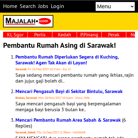
Home
Search
Jobs
Login
KL Sgor
Perlis
Kedah
P.Pinang
Perak
Neg
Pembantu Rumah Asing di Sarawak!
Pembantu Rumah Diperlukan Segera di Kuching,
Sarawak! Agen Tak Akan di Layan!
Sarawak
, Fri 15/Mar/2019 10:17am - Ela 15
Saya sedang mencari pembantu rumah yang ikhlas, rajin
dan jujur. gaji boleh di..
Mencari Pengasuh Bayi di Sekitar Bintulu, Sarawak
Bintulu, Sarawak
, Mon 20/Nov/2017 10:16am - Nurul 2446
Saya mencari pengasuh bayi yang berpengalaman
menjaga bayi berusia 3 bulan ke..
Mencari Pembantu Rumah Area Sabah & Sarawak
(6
Replies)
Sarawak, Sabah
, Thu 21/Sep/2017 11:38am - Hatifah68