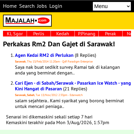
Home
Search
Jobs
Login
KL Sgor
Perlis
Kedah
P.Pinang
Perak
Neg
Perkakas Rm2 Dan Gajet di Sarawak!
Agen Kedai RM2 di Perlukan
(8 Replies)
Sarawak
, Thu 13/Feb/2014 11:20am - Qdf Paradigm Enterprise
Saya nak buat sedikit survey. Ramai tak di kalangan
anda yang berminat dengan..
Cari Ejen - di Sabah/Serawak - Pasarkan Ice Watch - yang
Kini Hangat di Pasaran
(21 Replies)
Sarawak, Sabah
, Tue 13/Nov/2012 2:33pm - Edarwatch
salam sejahtera.. Kami syarikat yang borong berminat
untuk mencari peniaga..
Senarai ini dikemaskini sekali setiap 7 hari
Kemaskini terakhir pada Mon 3/Aug/2026, 1:57pm