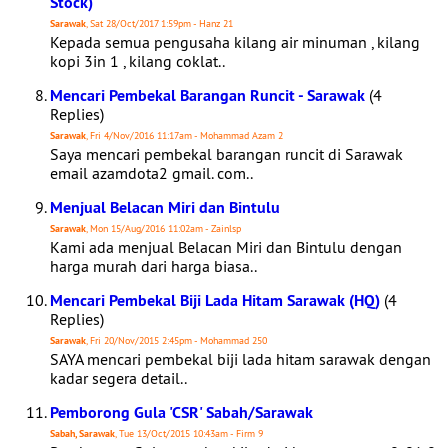
Stock)
Sarawak
, Sat 28/Oct/2017 1:59pm - Hanz 21
Kepada semua pengusaha kilang air minuman , kilang
kopi 3in 1 , kilang coklat..
Mencari Pembekal Barangan Runcit - Sarawak
(4
Replies)
Sarawak
, Fri 4/Nov/2016 11:17am - Mohammad Azam 2
Saya mencari pembekal barangan runcit di Sarawak
email azamdota2 gmail. com..
Menjual Belacan Miri dan Bintulu
Sarawak
, Mon 15/Aug/2016 11:02am - Zainlsp
Kami ada menjual Belacan Miri dan Bintulu dengan
harga murah dari harga biasa..
Mencari Pembekal Biji Lada Hitam Sarawak (HQ)
(4
Replies)
Sarawak
, Fri 20/Nov/2015 2:45pm - Mohammad 250
SAYA mencari pembekal biji lada hitam sarawak dengan
kadar segera detail..
Pemborong Gula 'CSR' Sabah/Sarawak
Sabah, Sarawak
, Tue 13/Oct/2015 10:43am - Firm 9