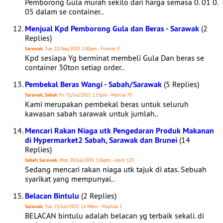
Pemborong Gula murah sekilo dari harga semasa 0. 01 0.
05 dalam se container..
Menjual Kpd Pemborong Gula dan Beras - Sarawak
(2
Replies)
Sarawak
, Tue 22/Sep/2015 1:00pm - Firnces 3
Kpd sesiapa Yg berminat membeli Gula Dan beras se
container 30ton setiap order..
Pembekal Beras Wangi - Sabah/Sarawak
(5 Replies)
Sarawak, Sabah
, Fri 31/Jul/2015 1:15pm - Marina 75
Kami merupakan pembekal beras untuk seluruh
kawasan sabah sarawak untuk jumlah..
Mencari Rakan Niaga utk Pengedaran Produk Makanan
di Hypermarket2 Sabah, Sarawak dan Brunei
(14
Replies)
Sabah, Sarawak
, Mon 20/Jul/2015 1:06pm - Azim 123
Sedang mencari rakan niaga utk tajuk di atas. Sebuah
syarikat yang mempunyai..
Belacan Bintulu
(2 Replies)
Sarawak
, Tue 23/Jun/2015 11:44am - Mazliza 2
BELACAN bintulu adalah belacan yg terbaik sekali. di