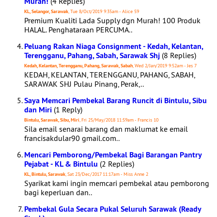
Murah!
(4 Replies)
KL, Selangor, Sarawak
, Tue 8/Oct/2019 9:35am - Alice 59
Premium Kualiti Lada Supply dgn Murah! 100 Produk
HALAL. Penghataraan PERCUMA..
Peluang Rakan Niaga Consignment - Kedah, Kelantan,
Terengganu, Pahang, Sabah, Sarawak Shj
(8 Replies)
Kedah, Kelantan, Terengganu, Pahang, Sarawak, Sabah
, Wed 2/Jan/2019 9:52am - Jes 7
KEDAH, KELANTAN, TERENGGANU, PAHANG, SABAH,
SARAWAK SHJ Pulau Pinang, Perak,..
Saya Memcari Pembekal Barang Runcit di Bintulu, Sibu
dan Miri
(1 Reply)
Bintulu, Sarawak, Sibu, Miri
, Fri 25/May/2018 11:59am - Francis 10
Sila email senarai barang dan maklumat ke email
francisakdular90 gmail.com..
Mencari Pemborong/Pembekal Bagi Barangan Pantry
Pejabat - KL & Bintulu
(2 Replies)
KL, Bintulu, Sarawak
, Sat 23/Dec/2017 11:17am - Miss Anne 2
Syarikat kami ingin memcari pembekal atau pemborong
bagi keperluan dan..
Pembekal Gula Secara Pukal Seluruh Sarawak (Ready