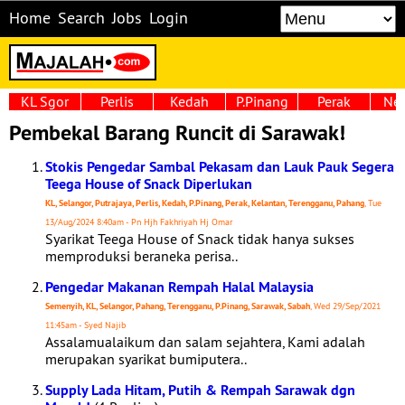
Home
Search
Jobs
Login
KL Sgor
Perlis
Kedah
P.Pinang
Perak
Neg
Pembekal Barang Runcit di Sarawak!
Stokis Pengedar Sambal Pekasam dan Lauk Pauk Segera
Teega House of Snack Diperlukan
KL, Selangor, Putrajaya, Perlis, Kedah, P.Pinang, Perak, Kelantan, Terengganu, Pahang
, Tue
13/Aug/2024 8:40am - Pn Hjh Fakhriyah Hj Omar
Syarikat Teega House of Snack tidak hanya sukses
memproduksi beraneka perisa..
Pengedar Makanan Rempah Halal Malaysia
Semenyih, KL, Selangor, Pahang, Terengganu, P.Pinang, Sarawak, Sabah
, Wed 29/Sep/2021
11:45am - Syed Najib
Assalamualaikum dan salam sejahtera, Kami adalah
merupakan syarikat bumiputera..
Supply Lada Hitam, Putih & Rempah Sarawak dgn