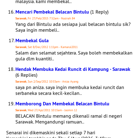
malaysia. kami membekal..
Mencari Pembekal Belacan Bintulu
(1 Reply)
Sarawak
, Fri 27/Feb/2015 7:52am - Nazirah 84
Yang dari Bintulu ada sesiapa jual belacan bintulu sik?
Saya ingin membeli..
Membekal Gula
Sarawak
, Sat 8/Dec/2012 1:11pm - Kamarul2011
Salam dan selamat sejahtera. Saya boleh membekalkan
gula dlm kuantiti..
Hendak Membuka Kedai Runcit di Kampung - Sarawak
(6 Replies)
Sarawak
, Sun 2/Sep/2012 10:53am - Aniza Ayang
saya pn aniza. saya ingin membuka kedai runcit dan
serbaneka secara kecil-kecilan..
Memborong Dan Membekal Belacan Bintulu
Sarawak
, Wed 27/Apr/2011 10:15am - Jasmin 12
BELACAN Bintulu memang dikenali ramai di negeri
Sarawak. Mengandungi ramuan..
Senarai ini dikemaskini sekali setiap 7 hari