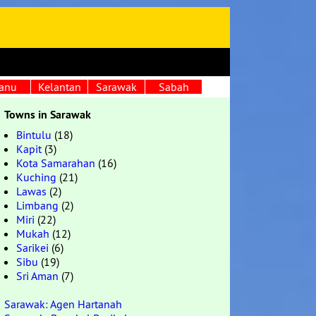
anu
Kelantan
Sarawak
Sabah
Towns in Sarawak
Bintulu
(18)
Kapit
(3)
Kota Samarahan
(16)
Kuching
(21)
Lawas
(2)
Limbang
(2)
Miri
(22)
Mukah
(12)
Sarikei
(6)
Sibu
(19)
Sri Aman
(7)
Sarawak: Agen Hartanah