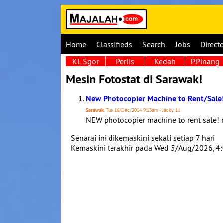
Home
Classifieds
Search
Jobs
Direct
KL Sgor
Perlis
Kedah
P.Pinang
Mesin Fotostat di Sarawak!
New Photocopier Machine to Rent/Sale
Sarawak
, Tue 16/Dec/2014 9:13am - Jacky 11
NEW photocopier machine to rent sale! n
Senarai ini dikemaskini sekali setiap 7 hari
Kemaskini terakhir pada Wed 5/Aug/2026, 4