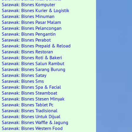
Sarawak: Bisnes Komputer
Sarawak: Bisnes Kurier & Logistik
Sarawak: Bisnes Minuman
Sarawak: Bisnes Pasar Malam
Sarawak: Bisnes Pelancongan
Sarawak: Bisnes Pengantin
Sarawak: Bisnes Perabot
Sarawak: Bisnes Prepaid & Reload
Sarawak: Bisnes Restoran
Sarawak: Bisnes Roti & Bakeri
Sarawak: Bisnes Salun Rambut
Sarawak: Bisnes Sarang Burung
Sarawak: Bisnes Satay
Sarawak: Bisnes Sms
Sarawak: Bisnes Spa & Facial
Sarawak: Bisnes Steamboat
Sarawak: Bisnes Stesen Minyak
Sarawak: Bisnes Tablet Pc
Sarawak: Bisnes Tradisional
Sarawak: Bisnes Untuk Dijual
Sarawak: Bisnes Waffle & Jagung
Sarawak: Bisnes Western Food