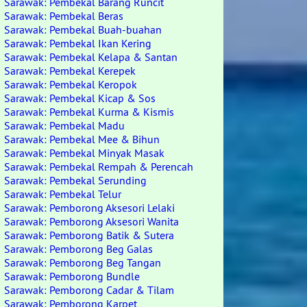
Sarawak: Pembekal Barang Runcit
Sarawak: Pembekal Beras
Sarawak: Pembekal Buah-buahan
Sarawak: Pembekal Ikan Kering
Sarawak: Pembekal Kelapa & Santan
Sarawak: Pembekal Kerepek
Sarawak: Pembekal Keropok
Sarawak: Pembekal Kicap & Sos
Sarawak: Pembekal Kurma & Kismis
Sarawak: Pembekal Madu
Sarawak: Pembekal Mee & Bihun
Sarawak: Pembekal Minyak Masak
Sarawak: Pembekal Rempah & Perencah
Sarawak: Pembekal Serunding
Sarawak: Pembekal Telur
Sarawak: Pemborong Aksesori Lelaki
Sarawak: Pemborong Aksesori Wanita
Sarawak: Pemborong Batik & Sutera
Sarawak: Pemborong Beg Galas
Sarawak: Pemborong Beg Tangan
Sarawak: Pemborong Bundle
Sarawak: Pemborong Cadar & Tilam
Sarawak: Pemborong Karpet