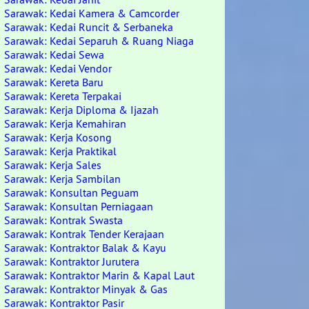
Sarawak: Kedai Kamera & Camcorder
Sarawak: Kedai Runcit & Serbaneka
Sarawak: Kedai Separuh & Ruang Niaga
Sarawak: Kedai Sewa
Sarawak: Kedai Vendor
Sarawak: Kereta Baru
Sarawak: Kereta Terpakai
Sarawak: Kerja Diploma & Ijazah
Sarawak: Kerja Kemahiran
Sarawak: Kerja Kosong
Sarawak: Kerja Praktikal
Sarawak: Kerja Sales
Sarawak: Kerja Sambilan
Sarawak: Konsultan Peguam
Sarawak: Konsultan Perniagaan
Sarawak: Kontrak Swasta
Sarawak: Kontrak Tender Kerajaan
Sarawak: Kontraktor Balak & Kayu
Sarawak: Kontraktor Jurutera
Sarawak: Kontraktor Marin & Kapal Laut
Sarawak: Kontraktor Minyak & Gas
Sarawak: Kontraktor Pasir