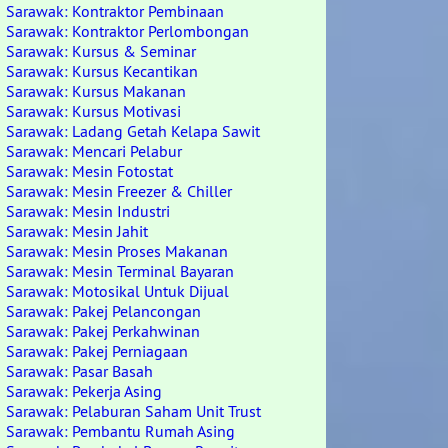
Sarawak: Kontraktor Pembinaan
Sarawak: Kontraktor Perlombongan
Sarawak: Kursus & Seminar
Sarawak: Kursus Kecantikan
Sarawak: Kursus Makanan
Sarawak: Kursus Motivasi
Sarawak: Ladang Getah Kelapa Sawit
Sarawak: Mencari Pelabur
Sarawak: Mesin Fotostat
Sarawak: Mesin Freezer & Chiller
Sarawak: Mesin Industri
Sarawak: Mesin Jahit
Sarawak: Mesin Proses Makanan
Sarawak: Mesin Terminal Bayaran
Sarawak: Motosikal Untuk Dijual
Sarawak: Pakej Pelancongan
Sarawak: Pakej Perkahwinan
Sarawak: Pakej Perniagaan
Sarawak: Pasar Basah
Sarawak: Pekerja Asing
Sarawak: Pelaburan Saham Unit Trust
Sarawak: Pembantu Rumah Asing