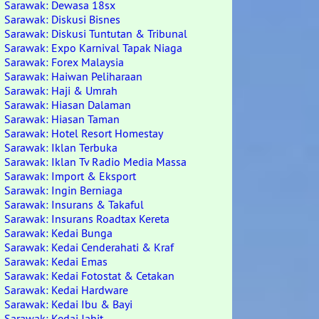
Sarawak: Dewasa 18sx
Sarawak: Diskusi Bisnes
Sarawak: Diskusi Tuntutan & Tribunal
Sarawak: Expo Karnival Tapak Niaga
Sarawak: Forex Malaysia
Sarawak: Haiwan Peliharaan
Sarawak: Haji & Umrah
Sarawak: Hiasan Dalaman
Sarawak: Hiasan Taman
Sarawak: Hotel Resort Homestay
Sarawak: Iklan Terbuka
Sarawak: Iklan Tv Radio Media Massa
Sarawak: Import & Eksport
Sarawak: Ingin Berniaga
Sarawak: Insurans & Takaful
Sarawak: Insurans Roadtax Kereta
Sarawak: Kedai Bunga
Sarawak: Kedai Cenderahati & Kraf
Sarawak: Kedai Emas
Sarawak: Kedai Fotostat & Cetakan
Sarawak: Kedai Hardware
Sarawak: Kedai Ibu & Bayi
Sarawak: Kedai Jahit