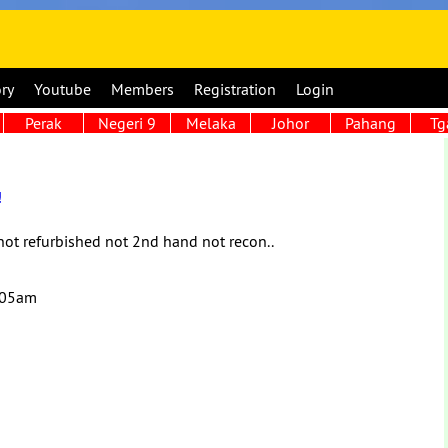
ory
Youtube
Members
Registration
Login
Perak
Negeri 9
Melaka
Johor
Pahang
Tg
!
ot refurbished not 2nd hand not recon..
:05am