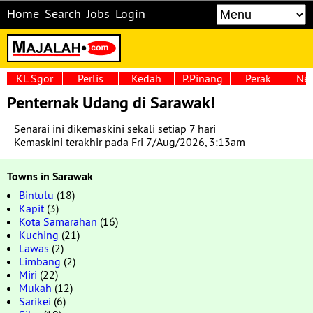
Home
Search
Jobs
Login
KL Sgor
Perlis
Kedah
P.Pinang
Perak
Neg
Penternak Udang di Sarawak!
Senarai ini dikemaskini sekali setiap 7 hari
Kemaskini terakhir pada Fri 7/Aug/2026, 3:13am
Towns in Sarawak
Bintulu
(18)
Kapit
(3)
Kota Samarahan
(16)
Kuching
(21)
Lawas
(2)
Limbang
(2)
Miri
(22)
Mukah
(12)
Sarikei
(6)