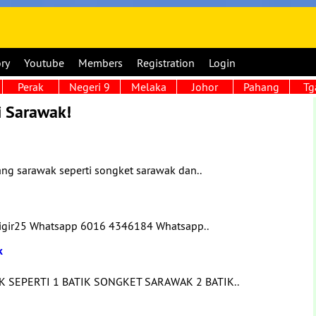
ory
Youtube
Members
Registration
Login
Perak
Negeri 9
Melaka
Johor
Pahang
Tg
i Sarawak!
ng sarawak seperti songket sarawak dan..
Tigir25 Whatsapp 6016 4346184 Whatsapp..
k
SEPERTI 1 BATIK SONGKET SARAWAK 2 BATIK..