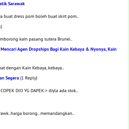
atik Sarawak
ya buat dress pom boleh buat skirt pom..
)
mborong kain pasang sutera Brunei..
a Mencari Agen Dropships Bagi Kain Kebaya & Nyonya, Kain
nat dengan Kain Kebaya, kebaya..
an Segera
(1 Reply)
PEK DIO YG DAPEK:> diyla ada stok..
rawk..harga borong.. memandangkan..