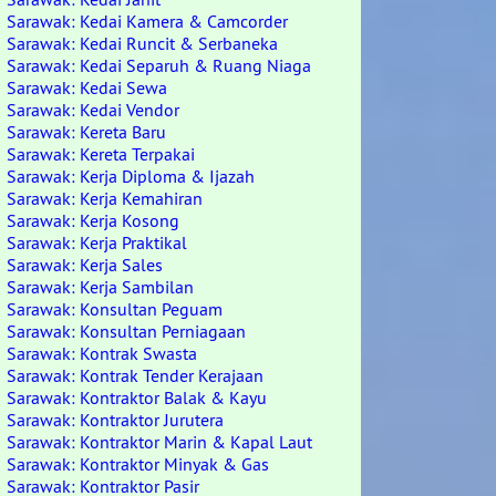
Sarawak: Kedai Kamera & Camcorder
Sarawak: Kedai Runcit & Serbaneka
Sarawak: Kedai Separuh & Ruang Niaga
Sarawak: Kedai Sewa
Sarawak: Kedai Vendor
Sarawak: Kereta Baru
Sarawak: Kereta Terpakai
Sarawak: Kerja Diploma & Ijazah
Sarawak: Kerja Kemahiran
Sarawak: Kerja Kosong
Sarawak: Kerja Praktikal
Sarawak: Kerja Sales
Sarawak: Kerja Sambilan
Sarawak: Konsultan Peguam
Sarawak: Konsultan Perniagaan
Sarawak: Kontrak Swasta
Sarawak: Kontrak Tender Kerajaan
Sarawak: Kontraktor Balak & Kayu
Sarawak: Kontraktor Jurutera
Sarawak: Kontraktor Marin & Kapal Laut
Sarawak: Kontraktor Minyak & Gas
Sarawak: Kontraktor Pasir