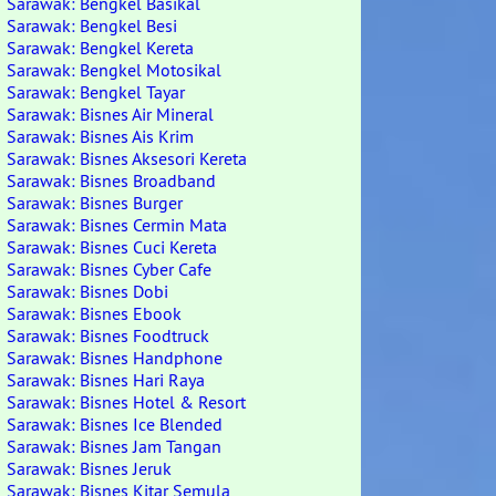
Sarawak: Bengkel Basikal
Sarawak: Bengkel Besi
Sarawak: Bengkel Kereta
Sarawak: Bengkel Motosikal
Sarawak: Bengkel Tayar
Sarawak: Bisnes Air Mineral
Sarawak: Bisnes Ais Krim
Sarawak: Bisnes Aksesori Kereta
Sarawak: Bisnes Broadband
Sarawak: Bisnes Burger
Sarawak: Bisnes Cermin Mata
Sarawak: Bisnes Cuci Kereta
Sarawak: Bisnes Cyber Cafe
Sarawak: Bisnes Dobi
Sarawak: Bisnes Ebook
Sarawak: Bisnes Foodtruck
Sarawak: Bisnes Handphone
Sarawak: Bisnes Hari Raya
Sarawak: Bisnes Hotel & Resort
Sarawak: Bisnes Ice Blended
Sarawak: Bisnes Jam Tangan
Sarawak: Bisnes Jeruk
Sarawak: Bisnes Kitar Semula