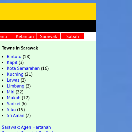
anu
Kelantan
Sarawak
Sabah
Towns in Sarawak
Bintulu
(18)
Kapit
(3)
Kota Samarahan
(16)
Kuching
(21)
Lawas
(2)
Limbang
(2)
Miri
(22)
Mukah
(12)
Sarikei
(6)
Sibu
(19)
Sri Aman
(7)
Sarawak: Agen Hartanah