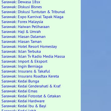
Sarawak: Dewasa 18sx
Sarawak: Diskusi Bisnes
Sarawak: Diskusi Tuntutan & Tribunal
Sarawak: Expo Karnival Tapak Niaga
Sarawak: Forex Malaysia
Sarawak: Haiwan Peliharaan
Sarawak: Haji & Umrah
Sarawak: Hiasan Dalaman
Sarawak: Hiasan Taman
Sarawak: Hotel Resort Homestay
Sarawak: Iklan Terbuka
Sarawak: Iklan Tv Radio Media Massa
Sarawak: Import & Eksport
Sarawak: Ingin Berniaga
Sarawak: Insurans & Takaful
Sarawak: Insurans Roadtax Kereta
Sarawak: Kedai Bunga
Sarawak: Kedai Cenderahati & Kraf
Sarawak: Kedai Emas
Sarawak: Kedai Fotostat & Cetakan
Sarawak: Kedai Hardware
Sarawak: Kedai Ibu & Bayi
Sarawak: Kedai Jahit