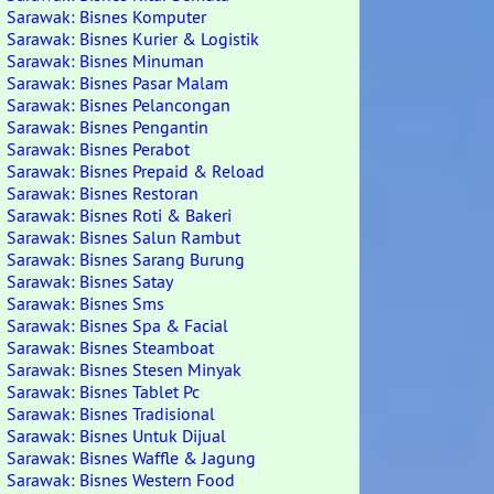
Sarawak: Bisnes Komputer
Sarawak: Bisnes Kurier & Logistik
Sarawak: Bisnes Minuman
Sarawak: Bisnes Pasar Malam
Sarawak: Bisnes Pelancongan
Sarawak: Bisnes Pengantin
Sarawak: Bisnes Perabot
Sarawak: Bisnes Prepaid & Reload
Sarawak: Bisnes Restoran
Sarawak: Bisnes Roti & Bakeri
Sarawak: Bisnes Salun Rambut
Sarawak: Bisnes Sarang Burung
Sarawak: Bisnes Satay
Sarawak: Bisnes Sms
Sarawak: Bisnes Spa & Facial
Sarawak: Bisnes Steamboat
Sarawak: Bisnes Stesen Minyak
Sarawak: Bisnes Tablet Pc
Sarawak: Bisnes Tradisional
Sarawak: Bisnes Untuk Dijual
Sarawak: Bisnes Waffle & Jagung
Sarawak: Bisnes Western Food