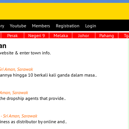
ory
Youtube
Members
Registration
Login
Perak
Negeri 9
Melaka
Johor
Pahang
Tg
an
website & enter town info.
Sri Aman, Sarawak
ya hingga 10 berkali kali ganda dalam masa..
i Aman, Sarawak
the dropship agents that provide..
- Sri Aman, Sarawak
ness as distributor by online and..