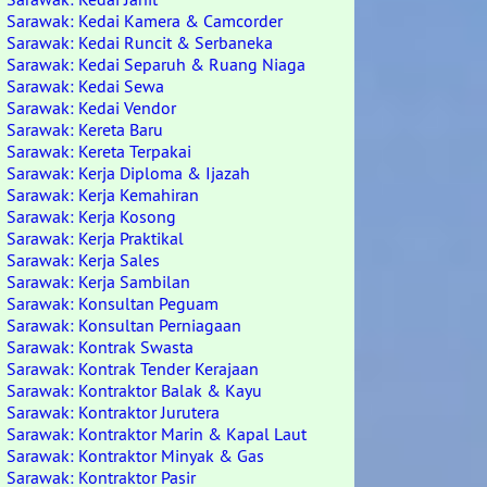
Sarawak: Kedai Kamera & Camcorder
Sarawak: Kedai Runcit & Serbaneka
Sarawak: Kedai Separuh & Ruang Niaga
Sarawak: Kedai Sewa
Sarawak: Kedai Vendor
Sarawak: Kereta Baru
Sarawak: Kereta Terpakai
Sarawak: Kerja Diploma & Ijazah
Sarawak: Kerja Kemahiran
Sarawak: Kerja Kosong
Sarawak: Kerja Praktikal
Sarawak: Kerja Sales
Sarawak: Kerja Sambilan
Sarawak: Konsultan Peguam
Sarawak: Konsultan Perniagaan
Sarawak: Kontrak Swasta
Sarawak: Kontrak Tender Kerajaan
Sarawak: Kontraktor Balak & Kayu
Sarawak: Kontraktor Jurutera
Sarawak: Kontraktor Marin & Kapal Laut
Sarawak: Kontraktor Minyak & Gas
Sarawak: Kontraktor Pasir