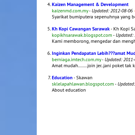
Kaizen Management & Development
kaizenmd.com.my
-
Updated: 2012-08-06
-
Syarikat bumiputera sepenuhnya yang be
Kh Kopi Cawangan Sarawak
- Kh Kopi S
kopikhsarawak.blogspot.com
-
Updated:
Kami memborong, mengedar dan menghant
Inginkan Pendapatan Lebih???amat Mud
berniaga.imtech.com.my
-
Updated: 2011-
Amat mudah........join jer..jani poket tak
Education
- Skawan
sklelapahlawan.blogspot.com
-
Updated:
About education