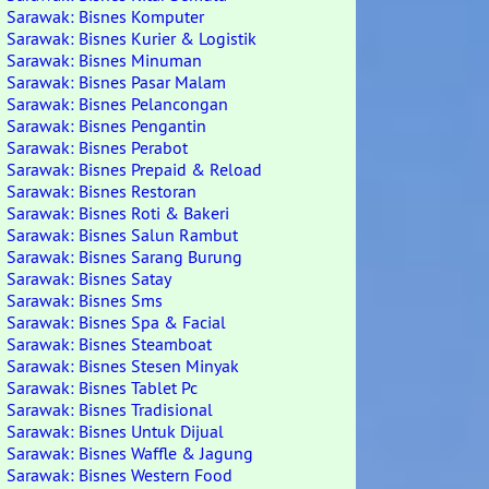
Sarawak: Bisnes Komputer
Sarawak: Bisnes Kurier & Logistik
Sarawak: Bisnes Minuman
Sarawak: Bisnes Pasar Malam
Sarawak: Bisnes Pelancongan
Sarawak: Bisnes Pengantin
Sarawak: Bisnes Perabot
Sarawak: Bisnes Prepaid & Reload
Sarawak: Bisnes Restoran
Sarawak: Bisnes Roti & Bakeri
Sarawak: Bisnes Salun Rambut
Sarawak: Bisnes Sarang Burung
Sarawak: Bisnes Satay
Sarawak: Bisnes Sms
Sarawak: Bisnes Spa & Facial
Sarawak: Bisnes Steamboat
Sarawak: Bisnes Stesen Minyak
Sarawak: Bisnes Tablet Pc
Sarawak: Bisnes Tradisional
Sarawak: Bisnes Untuk Dijual
Sarawak: Bisnes Waffle & Jagung
Sarawak: Bisnes Western Food