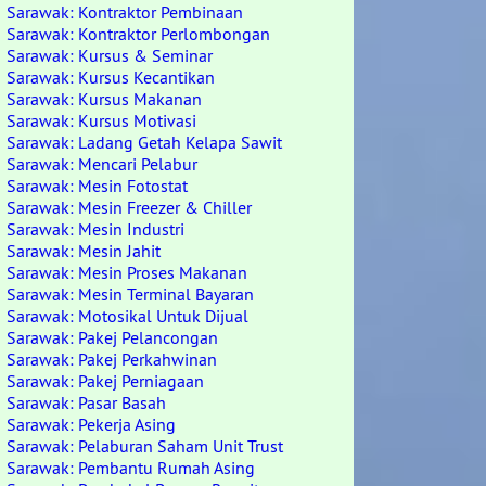
Sarawak: Kontraktor Pembinaan
Sarawak: Kontraktor Perlombongan
Sarawak: Kursus & Seminar
Sarawak: Kursus Kecantikan
Sarawak: Kursus Makanan
Sarawak: Kursus Motivasi
Sarawak: Ladang Getah Kelapa Sawit
Sarawak: Mencari Pelabur
Sarawak: Mesin Fotostat
Sarawak: Mesin Freezer & Chiller
Sarawak: Mesin Industri
Sarawak: Mesin Jahit
Sarawak: Mesin Proses Makanan
Sarawak: Mesin Terminal Bayaran
Sarawak: Motosikal Untuk Dijual
Sarawak: Pakej Pelancongan
Sarawak: Pakej Perkahwinan
Sarawak: Pakej Perniagaan
Sarawak: Pasar Basah
Sarawak: Pekerja Asing
Sarawak: Pelaburan Saham Unit Trust
Sarawak: Pembantu Rumah Asing