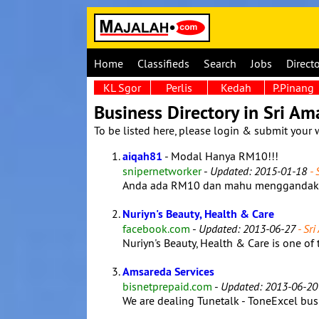
Home
Classifieds
Search
Jobs
Direct
KL Sgor
Perlis
Kedah
P.Pinang
Business Directory in Sri Am
To be listed here, please login & submit your 
aiqah81
- Modal Hanya RM10!!!
snipernetworker
-
Updated: 2015-01-18
- 
Anda ada RM10 dan mahu menggandakann
Nuriyn's Beauty, Health & Care
facebook.com
-
Updated: 2013-06-27
- Sr
Nuriyn's Beauty, Health & Care is one of 
Amsareda Services
bisnetprepaid.com
-
Updated: 2013-06-20
We are dealing Tunetalk - ToneExcel busi