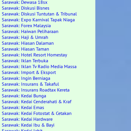
Sarawak: Dewasa 18sx
Sarawak: Diskusi Bisnes
Sarawak: Diskusi Tuntutan & Tribunal
Sarawak: Expo Karnival Tapak Niaga
Sarawak: Forex Malaysia
Sarawak: Haiwan Peliharaan
Sarawak: Haji & Umrah
Sarawak: Hiasan Dalaman
Sarawak: Hiasan Taman
Sarawak: Hotel Resort Homestay
Sarawak: Iklan Terbuka
Sarawak: Iklan Tv Radio Media Massa
Sarawak: Import & Eksport
Sarawak: Ingin Berniaga
Sarawak: Insurans & Takaful
Sarawak: Insurans Roadtax Kereta
Sarawak: Kedai Bunga
Sarawak: Kedai Cenderahati & Kraf
Sarawak: Kedai Emas
Sarawak: Kedai Fotostat & Cetakan
Sarawak: Kedai Hardware
Sarawak: Kedai Ibu & Bayi
Sarawak: Kedai Jahit