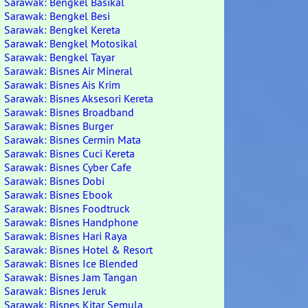
Sarawak: Bengkel Basikal
Sarawak: Bengkel Besi
Sarawak: Bengkel Kereta
Sarawak: Bengkel Motosikal
Sarawak: Bengkel Tayar
Sarawak: Bisnes Air Mineral
Sarawak: Bisnes Ais Krim
Sarawak: Bisnes Aksesori Kereta
Sarawak: Bisnes Broadband
Sarawak: Bisnes Burger
Sarawak: Bisnes Cermin Mata
Sarawak: Bisnes Cuci Kereta
Sarawak: Bisnes Cyber Cafe
Sarawak: Bisnes Dobi
Sarawak: Bisnes Ebook
Sarawak: Bisnes Foodtruck
Sarawak: Bisnes Handphone
Sarawak: Bisnes Hari Raya
Sarawak: Bisnes Hotel & Resort
Sarawak: Bisnes Ice Blended
Sarawak: Bisnes Jam Tangan
Sarawak: Bisnes Jeruk
Sarawak: Bisnes Kitar Semula