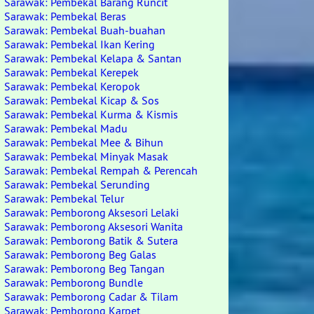
Sarawak: Pembekal Barang Runcit
Sarawak: Pembekal Beras
Sarawak: Pembekal Buah-buahan
Sarawak: Pembekal Ikan Kering
Sarawak: Pembekal Kelapa & Santan
Sarawak: Pembekal Kerepek
Sarawak: Pembekal Keropok
Sarawak: Pembekal Kicap & Sos
Sarawak: Pembekal Kurma & Kismis
Sarawak: Pembekal Madu
Sarawak: Pembekal Mee & Bihun
Sarawak: Pembekal Minyak Masak
Sarawak: Pembekal Rempah & Perencah
Sarawak: Pembekal Serunding
Sarawak: Pembekal Telur
Sarawak: Pemborong Aksesori Lelaki
Sarawak: Pemborong Aksesori Wanita
Sarawak: Pemborong Batik & Sutera
Sarawak: Pemborong Beg Galas
Sarawak: Pemborong Beg Tangan
Sarawak: Pemborong Bundle
Sarawak: Pemborong Cadar & Tilam
Sarawak: Pemborong Karpet