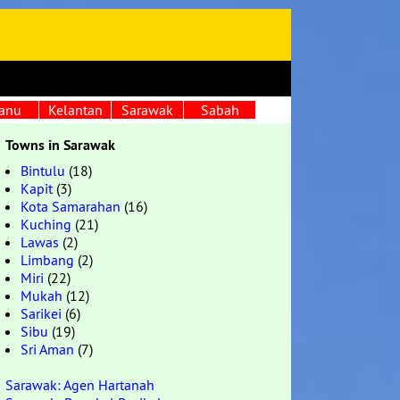
anu
Kelantan
Sarawak
Sabah
Towns in Sarawak
Bintulu
(18)
Kapit
(3)
Kota Samarahan
(16)
Kuching
(21)
Lawas
(2)
Limbang
(2)
Miri
(22)
Mukah
(12)
Sarikei
(6)
Sibu
(19)
Sri Aman
(7)
Sarawak: Agen Hartanah