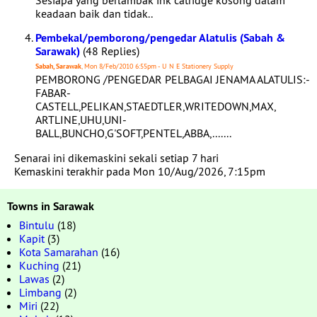
Sesiapa yang berlambak ink catridge kosong dalam
keadaan baik dan tidak..
Pembekal/pemborong/pengedar Alatulis (Sabah &
Sarawak)
(48 Replies)
Sabah, Sarawak
, Mon 8/Feb/2010 6:55pm - U N E Stationery Supply
PEMBORONG /PENGEDAR PELBAGAI JENAMA ALATULIS:-
FABAR-
CASTELL,PELIKAN,STAEDTLER,WRITEDOWN,MAX,
ARTLINE,UHU,UNI-
BALL,BUNCHO,G'SOFT,PENTEL,ABBA,.......
Senarai ini dikemaskini sekali setiap 7 hari
Kemaskini terakhir pada Mon 10/Aug/2026, 7:15pm
Towns in Sarawak
Bintulu
(18)
Kapit
(3)
Kota Samarahan
(16)
Kuching
(21)
Lawas
(2)
Limbang
(2)
Miri
(22)