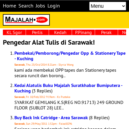
Home
Search
Jobs
Login
KL Sgor
Perlis
Kedah
P.Pinang
Perak
Neg
Pengedar Alat Tulis di Sarawak!
Pembekal/Pemborong/Pengedar Opp & Stationery Tape
- Kuching
Sarawak
, Thu 23/Oct/2014 8:21am - Slyvia Wong
kami ada membekal OPP tapes dan Stationery tapes
secara runcit dan borong..
Kedai Alatulis Buku Majalah Suratkhabar Bumiputera -
Kuching
(3 Replies)
Sarawak
, Fri 10/Feb/2012 9:19am - Ks Pustaka
SYARIKAT GEMILANG K.S(REG NO.91713) 249 GROUND
FLOOR (SUBLOT 28) LEE..
Buy Back Ink Catridge - Area Sarawak
(8 Replies)
Sarawak
, Sun 29/May/2011 1:52pm - Faizal8296