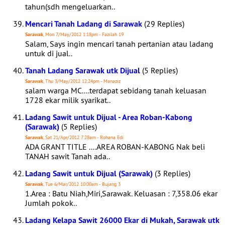
tahun(sdh mengeluarkan..
Mencari Tanah Ladang di Sarawak
(29 Replies)
Sarawak
, Mon 7/May/2012 1:18pm - Fazilah 19
Salam, Says ingin mencari tanah pertanian atau ladang
untuk di jual..
Tanah Ladang Sarawak utk Dijual
(5 Replies)
Sarawak
, Thu 3/May/2012 12:24pm - Manaziz
salam warga MC....terdapat sebidang tanah keluasan
1728 ekar milik syarikat..
Ladang Sawit untuk Dijual - Area Roban-Kabong
(Sarawak)
(5 Replies)
Sarawak
, Sat 21/Apr/2012 7:28am - Rohana Edi
ADA GRANT TITLE ....AREA ROBAN-KABONG Nak beli
TANAH sawit Tanah ada..
Ladang Sawit untuk Dijual (Sarawak)
(3 Replies)
Sarawak
, Tue 6/Mar/2012 10:00am - Bujang 3
1.Area : Batu Niah,Miri,Sarawak. Keluasan : 7,358.06 ekar
Jumlah pokok..
Ladang Kelapa Sawit 26000 Ekar di Mukah, Sarawak utk