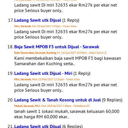
Ladang sawit Di miri 32635 ekar Rm27k per ekar net
price Serious buyer only..
Ladang Sawit utk Dijual
(1 Reply)
Miri, Sarawak
, Sat 29/Apr/2017 1:55pm - Varan Silas
Ladang sawit Di miri 32635 ekar Rm27k per ekar net
price Serious buyer only..
Baja Sawit MPOB F3 untuk Dijual - Sarawak
Kota Samarahan, Sarawak, Kuching
, Fri 14/Apr/2017 10:59am - Abdul Karim 8
Kami membekalkan baja sawit MPOB F3 bagi kawasan
Samarahan dan Kuching serta..
Ladang Sawit utk Dijual - Miri
(1 Reply)
Miri, Sarawak
, Wed 22/Mar/2017 12:32pm - Varan Silas
Ladang sawit Di miri 32635 ekar Rm27k per ekar net
price Serious buyer only..
Ladang Sawit & Tanah Kosong untuk di Jual
(9 Replies)
Mukah, Sarawak, Miri
, Mon 20/Feb/2017 2:40pm - Mohdhanis33
tanah sawit 1 lokasi mukah, sarawak keluasan 60,000
ekar. harga RM 60,000 ekar..
Ladang Sawit utk Dijual
(6 Replies)