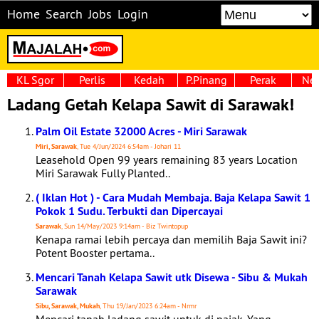
Home
Search
Jobs
Login
KL Sgor
Perlis
Kedah
P.Pinang
Perak
Neg
Ladang Getah Kelapa Sawit di Sarawak!
Palm Oil Estate 32000 Acres - Miri Sarawak
Miri, Sarawak
, Tue 4/Jun/2024 6:54am - Johari 11
Leasehold Open 99 years remaining 83 years Location
Miri Sarawak Fully Planted..
( Iklan Hot ) - Cara Mudah Membaja. Baja Kelapa Sawit 1
Pokok 1 Sudu. Terbukti dan Dipercayai
Sarawak
, Sun 14/May/2023 9:14am - Biz Twintopup
Kenapa ramai lebih percaya dan memilih Baja Sawit ini?
Potent Booster pertama..
Mencari Tanah Kelapa Sawit utk Disewa - Sibu & Mukah
Sarawak
Sibu, Sarawak, Mukah
, Thu 19/Jan/2023 6:24am - Nrmr