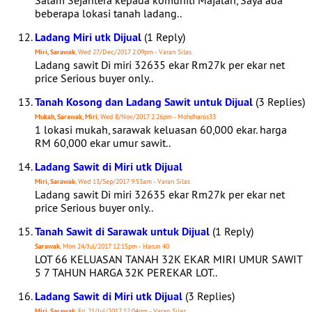
Salam Sejahtera kepada komuniti Majalah, Saya ada
beberapa lokasi tanah ladang..
Ladang Miri utk Dijual
(1 Reply)
Miri, Sarawak
, Wed 27/Dec/2017 2:09pm - Varan Silas
Ladang sawit Di miri 32635 ekar Rm27k per ekar net
price Serious buyer only..
Tanah Kosong dan Ladang Sawit untuk Dijual
(3 Replies)
Mukah, Sarawak, Miri
, Wed 8/Nov/2017 2:26pm - Mohdhanis33
1 lokasi mukah, sarawak keluasan 60,000 ekar. harga
RM 60,000 ekar umur sawit..
Ladang Sawit di Miri utk Dijual
Miri, Sarawak
, Wed 13/Sep/2017 9:53am - Varan Silas
Ladang sawit Di miri 32635 ekar Rm27k per ekar net
price Serious buyer only..
Tanah Sawit di Sarawak untuk Dijual
(1 Reply)
Sarawak
, Mon 24/Jul/2017 12:15pm - Harun 40
LOT 66 KELUASAN TANAH 32K EKAR MIRI UMUR SAWIT
5 7 TAHUN HARGA 32K PEREKAR LOT..
Ladang Sawit di Miri utk Dijual
(3 Replies)
Miri, Sarawak
, Fri 21/Jul/2017 12:04pm - Varan Silas