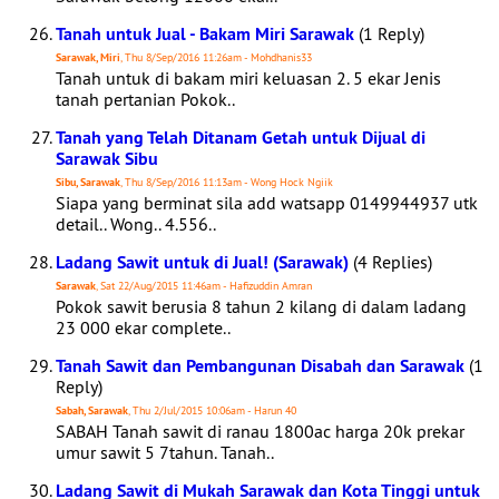
Tanah untuk Jual - Bakam Miri Sarawak
(1 Reply)
Sarawak, Miri
, Thu 8/Sep/2016 11:26am - Mohdhanis33
Tanah untuk di bakam miri keluasan 2. 5 ekar Jenis
tanah pertanian Pokok..
Tanah yang Telah Ditanam Getah untuk Dijual di
Sarawak Sibu
Sibu, Sarawak
, Thu 8/Sep/2016 11:13am - Wong Hock Ngiik
Siapa yang berminat sila add watsapp 0149944937 utk
detail.. Wong.. 4.556..
Ladang Sawit untuk di Jual! (Sarawak)
(4 Replies)
Sarawak
, Sat 22/Aug/2015 11:46am - Hafizuddin Amran
Pokok sawit berusia 8 tahun 2 kilang di dalam ladang
23 000 ekar complete..
Tanah Sawit dan Pembangunan Disabah dan Sarawak
(1
Reply)
Sabah, Sarawak
, Thu 2/Jul/2015 10:06am - Harun 40
SABAH Tanah sawit di ranau 1800ac harga 20k prekar
umur sawit 5 7tahun. Tanah..
Ladang Sawit di Mukah Sarawak dan Kota Tinggi untuk