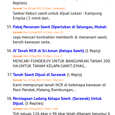
Replies)
Sarawak
, Tue 10/Sep/2013 12:22pm - Kaharuddin
Seekar Kebun sawit untuk dijual Lokasi : Kampung
Empila ( 5 minit dari..
Pakej Penanam Sawit Diperlukan di Selangau, Mukah
Sarawak
, Mon 12/Aug/2013 11:13am - Awin 25
saya mencari kontraktor memberih & menanam sawit,
bersih kawasan serta..
JV Tanah NCR di Sri Aman (Kelapa Sawit)
(1 Reply)
Sarawak
, Wed 12/Sep/2012 10:28am - Civic R
MENCARI FUNDER/JV UNTUK BANGUNKAN TANAH 200
HA UNTUK TANAM KELAPA SAWIT..EMAIL..
Tanah Sawit Dijual di Sarawak
(1 Reply)
Sarawak
, Tue 11/Sep/2012 11:31am - Sham76 2
Kami mempunyai tanah NCR di beberapa kawasan di
Pasir Pandak, Matang, Rambungan,..
Perniagaan Ladang Kelapa Sawit. (Sarawak) Untuk
Dijual.
(5 Replies)
Sarawak
, Wed 29/Aug/2012 1:33pm - Matt
Tnh seluas 126 ekar n 96 ekar telah ditanam berumur 6