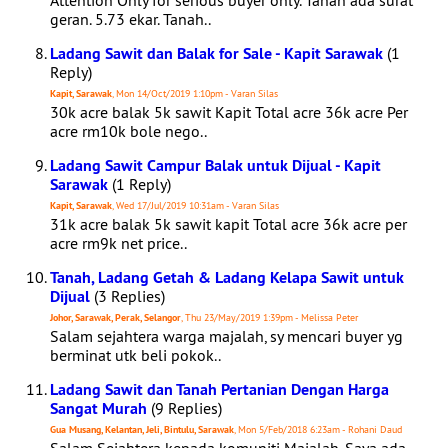
Attention Only for serious buyer only. Tanah ada surat
geran. 5.73 ekar. Tanah..
Ladang Sawit dan Balak for Sale - Kapit Sarawak
(1
Reply)
Kapit, Sarawak
, Mon 14/Oct/2019 1:10pm - Varan Silas
30k acre balak 5k sawit Kapit Total acre 36k acre Per
acre rm10k bole nego..
Ladang Sawit Campur Balak untuk Dijual - Kapit
Sarawak
(1 Reply)
Kapit, Sarawak
, Wed 17/Jul/2019 10:31am - Varan Silas
31k acre balak 5k sawit kapit Total acre 36k acre per
acre rm9k net price..
Tanah, Ladang Getah & Ladang Kelapa Sawit untuk
Dijual
(3 Replies)
Johor, Sarawak, Perak, Selangor
, Thu 23/May/2019 1:39pm - Melissa Peter
Salam sejahtera warga majalah, sy mencari buyer yg
berminat utk beli pokok..
Ladang Sawit dan Tanah Pertanian Dengan Harga
Sangat Murah
(9 Replies)
Gua Musang, Kelantan, Jeli, Bintulu, Sarawak
, Mon 5/Feb/2018 6:23am - Rohani Daud