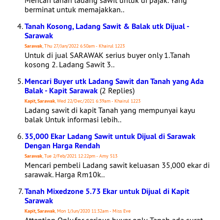
Mencari tanah ladang sawit untuk di pajak. Yang
berminat untuk memajakkan..
Tanah Kosong, Ladang Sawit & Balak utk Dijual -
Sarawak
Sarawak
, Thu 27/Jan/2022 6:50am - Khairul 1223
Untuk di jual SARAWAK serius buyer only 1.Tanah
kosong 2. Ladang Sawit 3..
Mencari Buyer utk Ladang Sawit dan Tanah yang Ada
Balak - Kapit Sarawak
(2 Replies)
Kapit, Sarawak
, Wed 22/Dec/2021 6:39am - Khairul 1223
Ladang sawit di kapit Tanah yang mempunyai kayu
balak Untuk informasi lebih..
35,000 Ekar Ladang Sawit untuk Dijual di Sarawak
Dengan Harga Rendah
Sarawak
, Tue 2/Feb/2021 12:22pm - Amy 513
Mencari pembeli Ladang sawit keluasan 35,000 ekar di
sarawak. Harga Rm10k..
Tanah Mixedzone 5.73 Ekar untuk Dijual di Kapit
Sarawak
Kapit, Sarawak
, Mon 1/Jun/2020 11:32am - Miss Eve