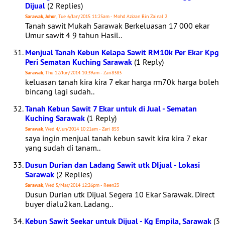
Dijual
(2 Replies)
Sarawak, Johor
, Tue 6/Jan/2015 11:25am - Mohd Azizan Bin Zainal 2
Tanah sawit Mukah Sarawak Berkeluasan 17 000 ekar
Umur sawit 4 9 tahun Hasil..
Menjual Tanah Kebun Kelapa Sawit RM10k Per Ekar Kpg
Peri Sematan Kuching Sarawak
(1 Reply)
Sarawak
, Thu 12/Jun/2014 10:39am - Zari8383
keluasan tanah kira kira 7 ekar harga rm70k harga boleh
bincang lagi sudah..
Tanah Kebun Sawit 7 Ekar untuk di Jual - Sematan
Kuching Sarawak
(1 Reply)
Sarawak
, Wed 4/Jun/2014 10:21am - Zari 853
saya ingin menjual tanah kebun sawit kira kira 7 ekar
yang sudah di tanam..
Dusun Durian dan Ladang Sawit utk DIjual - Lokasi
Sarawak
(2 Replies)
Sarawak
, Wed 5/Mar/2014 12:26pm - Reen23
Dusun Durian utk Dijual Segera 10 Ekar Sarawak. Direct
buyer dialu2kan. Ladang..
Kebun Sawit Seekar untuk Dijual - Kg Empila, Sarawak
(3