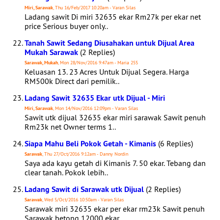
Miri, Sarawak
, Thu 16/Feb/2017 10:20am - Varan Silas
Ladang sawit Di miri 32635 ekar Rm27k per ekar net
price Serious buyer only..
Tanah Sawit Sedang Diusahakan untuk Dijual Area
Mukah Sarawak
(2 Replies)
Sarawak, Mukah
, Mon 28/Nov/2016 9:47am - Maria 255
Keluasan 13. 23 Acres Untuk Dijual Segera. Harga
RM500k Direct dari pemilik..
Ladang Sawit 32635 Ekar utk Dijual - Miri
Miri, Sarawak
, Mon 14/Nov/2016 12:09pm - Varan Silas
Sawit utk dijual 32635 ekar miri sarawak Sawit penuh
Rm23k net Owner terms 1..
Siapa Mahu Beli Pokok Getah - Kimanis
(6 Replies)
Sarawak
, Thu 27/Oct/2016 9:12am - Danny Nordin
Saya ada kayu getah di Kimanis 7. 50 ekar. Tebang dan
clear tanah. Pokok lebih..
Ladang Sawit di Sarawak utk Dijual
(2 Replies)
Sarawak
, Wed 5/Oct/2016 10:50am - Varan Silas
Sarawak miri 32635 ekar per ekar rm23k Sawit penuh
Sarawak betong 12000 ekar..