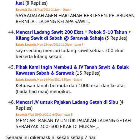
Jual
(8 Replies)
Sarawak
, Sat 13/Aug/2011 2:11pm - Qnasir
SAYA ADALAH AGEN HARTANAH BERLESEN. PELABURAN
BERNILAI: LADANG KELAPA SAWIT..
Mencari Ladang Sawit 200 Ekat + Pokok 5-10 Tahun +
Kilang Sawit di Sabah @ Sarawak Sahaja
(3 Replies)
Sabah, Sarawak
, Mon 25/Apr/2011 11:00am - Lann 9
saya sedang mencari ladang sawit seluas 200 ekar
berserta kilang sekali..
Pihak Kami Ingin Membeli & JV Tanah Sawit & Balak
Kawasan Sabah & Sarawak
(15 Replies)
Sabah, Sarawak
, Mon 14/Mar/2011 5:30pm - Gelore
Keluasan tanah bermula dari 1000 ekar dan ke atas
(tiada had max) mengikut..
Mencari JV untuk Pajakan Ladang Getah di Sibu
(4
Replies)
Sarawak
, Wed 20/Oct/2010 6:00pm - Azza 5
MEMCARI RAKAN JV UNTUK PAJAKAN LADANG GETAH
SEBANYAK 300-500 EKAR DI MUKAH,..
Senarai ini dikemaskini sekali setiap 7 hari