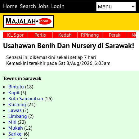
Home
Search
Jobs
Login
KL Sgor
Perlis
Kedah
P.Pinang
Perak
Neg
Usahawan Benih Dan Nursery di Sarawak!
Senarai ini dikemaskini sekali setiap 7 hari
Kemaskini terakhir pada Sat 8/Aug/2026, 6:05am
Towns in Sarawak
Bintulu
(18)
Kapit
(3)
Kota Samarahan
(16)
Kuching
(21)
Lawas
(2)
Limbang
(2)
Miri
(22)
Mukah
(12)
Sarikei
(6)