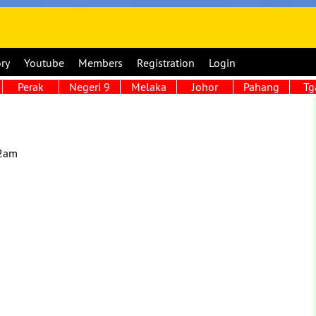
ory
Youtube
Members
Registration
Login
Perak
Negeri 9
Melaka
Johor
Pahang
Tg
12am