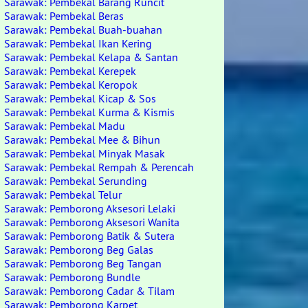
Sarawak: Pembekal Barang Runcit
Sarawak: Pembekal Beras
Sarawak: Pembekal Buah-buahan
Sarawak: Pembekal Ikan Kering
Sarawak: Pembekal Kelapa & Santan
Sarawak: Pembekal Kerepek
Sarawak: Pembekal Keropok
Sarawak: Pembekal Kicap & Sos
Sarawak: Pembekal Kurma & Kismis
Sarawak: Pembekal Madu
Sarawak: Pembekal Mee & Bihun
Sarawak: Pembekal Minyak Masak
Sarawak: Pembekal Rempah & Perencah
Sarawak: Pembekal Serunding
Sarawak: Pembekal Telur
Sarawak: Pemborong Aksesori Lelaki
Sarawak: Pemborong Aksesori Wanita
Sarawak: Pemborong Batik & Sutera
Sarawak: Pemborong Beg Galas
Sarawak: Pemborong Beg Tangan
Sarawak: Pemborong Bundle
Sarawak: Pemborong Cadar & Tilam
Sarawak: Pemborong Karpet