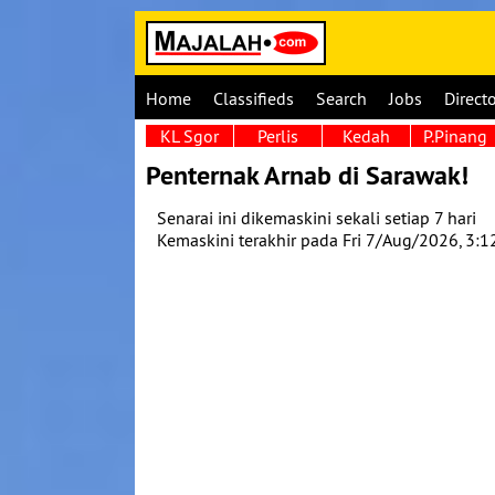
Home
Classifieds
Search
Jobs
Direct
KL Sgor
Perlis
Kedah
P.Pinang
Penternak Arnab di Sarawak!
Senarai ini dikemaskini sekali setiap 7 hari
Kemaskini terakhir pada Fri 7/Aug/2026, 3: