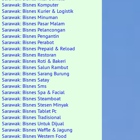
Sarawak: Bisnes Komputer
Sarawak: Bisnes Kurier & Logistik
Sarawak: Bisnes Minuman
Sarawak: Bisnes Pasar Malam
Sarawak: Bisnes Pelancongan
Sarawak: Bisnes Pengantin
Sarawak: Bisnes Perabot
Sarawak: Bisnes Prepaid & Reload
Sarawak: Bisnes Restoran
Sarawak: Bisnes Roti & Bakeri
Sarawak: Bisnes Salun Rambut
Sarawak: Bisnes Sarang Burung
Sarawak: Bisnes Satay
Sarawak: Bisnes Sms
Sarawak: Bisnes Spa & Facial
Sarawak: Bisnes Steamboat
Sarawak: Bisnes Stesen Minyak
Sarawak: Bisnes Tablet Pc
Sarawak: Bisnes Tradisional
Sarawak: Bisnes Untuk Dijual
Sarawak: Bisnes Waffle & Jagung
Sarawak: Bisnes Western Food