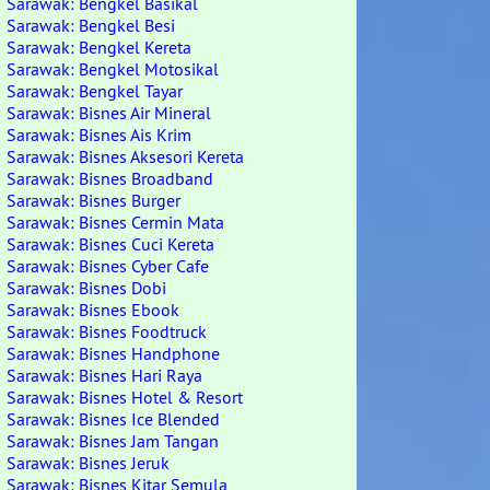
Sarawak: Bengkel Basikal
Sarawak: Bengkel Besi
Sarawak: Bengkel Kereta
Sarawak: Bengkel Motosikal
Sarawak: Bengkel Tayar
Sarawak: Bisnes Air Mineral
Sarawak: Bisnes Ais Krim
Sarawak: Bisnes Aksesori Kereta
Sarawak: Bisnes Broadband
Sarawak: Bisnes Burger
Sarawak: Bisnes Cermin Mata
Sarawak: Bisnes Cuci Kereta
Sarawak: Bisnes Cyber Cafe
Sarawak: Bisnes Dobi
Sarawak: Bisnes Ebook
Sarawak: Bisnes Foodtruck
Sarawak: Bisnes Handphone
Sarawak: Bisnes Hari Raya
Sarawak: Bisnes Hotel & Resort
Sarawak: Bisnes Ice Blended
Sarawak: Bisnes Jam Tangan
Sarawak: Bisnes Jeruk
Sarawak: Bisnes Kitar Semula