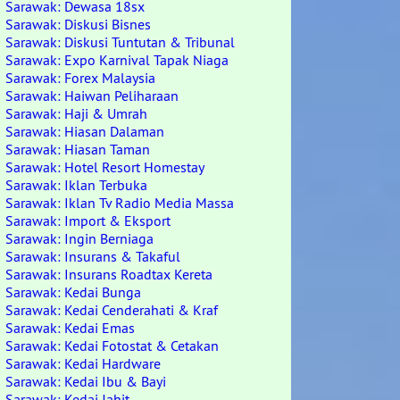
Sarawak: Dewasa 18sx
Sarawak: Diskusi Bisnes
Sarawak: Diskusi Tuntutan & Tribunal
Sarawak: Expo Karnival Tapak Niaga
Sarawak: Forex Malaysia
Sarawak: Haiwan Peliharaan
Sarawak: Haji & Umrah
Sarawak: Hiasan Dalaman
Sarawak: Hiasan Taman
Sarawak: Hotel Resort Homestay
Sarawak: Iklan Terbuka
Sarawak: Iklan Tv Radio Media Massa
Sarawak: Import & Eksport
Sarawak: Ingin Berniaga
Sarawak: Insurans & Takaful
Sarawak: Insurans Roadtax Kereta
Sarawak: Kedai Bunga
Sarawak: Kedai Cenderahati & Kraf
Sarawak: Kedai Emas
Sarawak: Kedai Fotostat & Cetakan
Sarawak: Kedai Hardware
Sarawak: Kedai Ibu & Bayi
Sarawak: Kedai Jahit