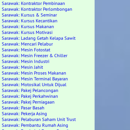
Sarawak: Kontraktor Pembinaan
Sarawak: Kontraktor Perlombongan
Sarawak: Kursus & Seminar
Sarawak: Kursus Kecantikan
Sarawak: Kursus Makanan
Sarawak: Kursus Motivasi
Sarawak: Ladang Getah Kelapa Sawit
Sarawak: Mencari Pelabur
Sarawak: Mesin Fotostat
Sarawak: Mesin Freezer & Chiller
Sarawak: Mesin Industri
Sarawak: Mesin Jahit
Sarawak: Mesin Proses Makanan
Sarawak: Mesin Terminal Bayaran
Sarawak: Motosikal Untuk Dijual
Sarawak: Pakej Pelancongan
Sarawak: Pakej Perkahwinan
Sarawak: Pakej Perniagaan
Sarawak: Pasar Basah
Sarawak: Pekerja Asing
Sarawak: Pelaburan Saham Unit Trust
Sarawak: Pembantu Rumah Asing