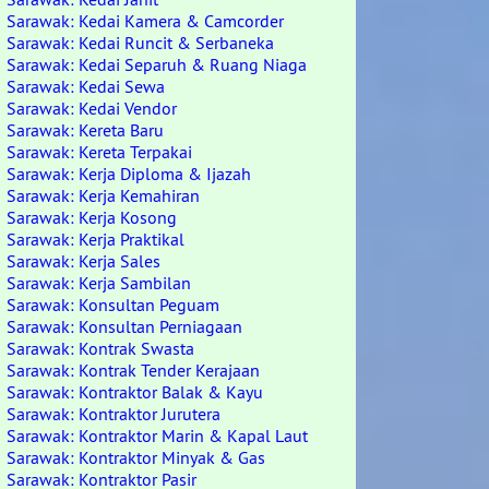
Sarawak: Kedai Kamera & Camcorder
Sarawak: Kedai Runcit & Serbaneka
Sarawak: Kedai Separuh & Ruang Niaga
Sarawak: Kedai Sewa
Sarawak: Kedai Vendor
Sarawak: Kereta Baru
Sarawak: Kereta Terpakai
Sarawak: Kerja Diploma & Ijazah
Sarawak: Kerja Kemahiran
Sarawak: Kerja Kosong
Sarawak: Kerja Praktikal
Sarawak: Kerja Sales
Sarawak: Kerja Sambilan
Sarawak: Konsultan Peguam
Sarawak: Konsultan Perniagaan
Sarawak: Kontrak Swasta
Sarawak: Kontrak Tender Kerajaan
Sarawak: Kontraktor Balak & Kayu
Sarawak: Kontraktor Jurutera
Sarawak: Kontraktor Marin & Kapal Laut
Sarawak: Kontraktor Minyak & Gas
Sarawak: Kontraktor Pasir