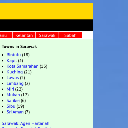
anu
Kelantan
Sarawak
Sabah
Towns in Sarawak
Bintulu
(18)
Kapit
(3)
Kota Samarahan
(16)
Kuching
(21)
Lawas
(2)
Limbang
(2)
Miri
(22)
Mukah
(12)
Sarikei
(6)
Sibu
(19)
Sri Aman
(7)
Sarawak: Agen Hartanah