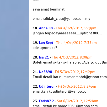
saya amat berminat
email rafidah_citra@yahoo.com.my
18.
Anne 88
-
Thu 4/Oct/2012, 5:29pm
jangan terpedayaaaaaaaaa....upfront 800...
19.
Lan Sept
-
Thu 4/Oct/2012, 7:35pm
ade upront ke?
20.
Isa 21
-
Thu 4/Oct/2012, 8:08pm
Boleh email sy tak sy harap sgt Ada yg dpt
21.
Na8898
-
Fri 5/Oct/2012, 12:42pm
Email detail kat nurazmanmohd@yahoo.co
22.
Udinteror
-
Fri 5/Oct/2012, 8:24pm
emailkan kt udinteror@yahoo.com
23.
Faris87 2
-
Sat 6/Oct/2012, 12:54am
email detail ke haloo5051@yahoo.com