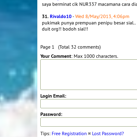
saya berminat cik NUR337 macamana cara di
31.
Rivaldo10
-
Wed 8/May/2013, 4:06pm
pukimak punya prempuan penipu besar sial.. m
duit org!! bodoh sial!!
Page 1 (Total 32 comments)
Your Comment
: Max 1000 characters.
Login Email:
Password:
Tips:
Free Registration
¤
Lost Password?