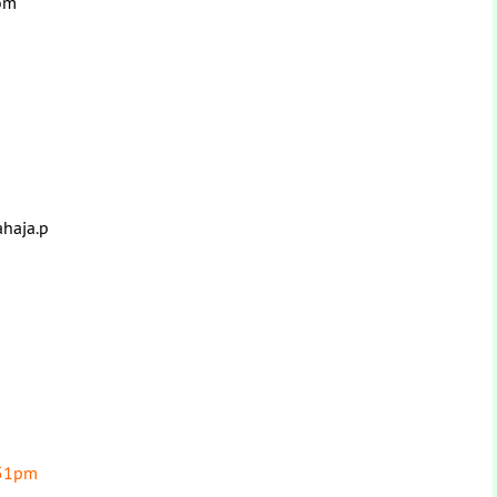
com
ahaja.p
:51pm