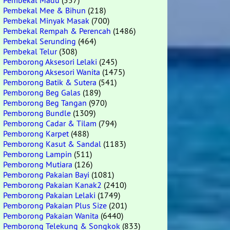
Pembekal Madu
(557)
Pembekal Mee & Bihun
(218)
Pembekal Minyak Masak
(700)
Pembekal Rempah & Perencah
(1486)
Pembekal Serunding
(464)
Pembekal Telur
(308)
Pemborong Aksesori Lelaki
(245)
Pemborong Aksesori Wanita
(1475)
Pemborong Batik & Sutera
(541)
Pemborong Beg Galas
(189)
Pemborong Beg Tangan
(970)
Pemborong Bundle
(1309)
Pemborong Cadar & Tilam
(794)
Pemborong Karpet
(488)
Pemborong Kasut & Sandal
(1183)
Pemborong Lampin
(511)
Pemborong Mutiara
(126)
Pemborong Pakaian Bayi
(1081)
Pemborong Pakaian Kanak2
(2410)
Pemborong Pakaian Lelaki
(1749)
Pemborong Pakaian Plus Size
(201)
Pemborong Pakaian Wanita
(6440)
Pemborong Telekung & Songkok
(833)