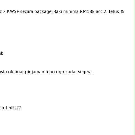
c 2 KWSP secara package. Baki minima RM18k acc 2. Telus &
.uk
asta nk buat pinjaman loan dgn kadar segera..
etul ni????