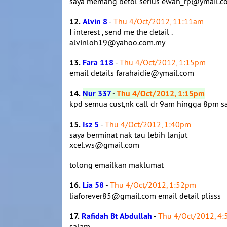
saya memang betol serius ewan_rp@ymail.
12.
Alvin 8
-
Thu 4/Oct/2012, 11:11am
I interest , send me the detail .
alvinloh19@yahoo.com.my
13.
Fara 118
-
Thu 4/Oct/2012, 1:15pm
email details farahaidie@ymail.com
14.
Nur 337
-
Thu 4/Oct/2012, 1:15pm
kpd semua cust,nk call dr 9am hingga 8pm s
15.
Isz 5
-
Thu 4/Oct/2012, 1:40pm
saya berminat nak tau lebih lanjut
xcel.ws@gmail.com
tolong emailkan maklumat
16.
Lia 58
-
Thu 4/Oct/2012, 1:52pm
liaforever85@gmail.com email detail plisss
17.
Rafidah Bt Abdullah
-
Thu 4/Oct/2012, 4
salam...