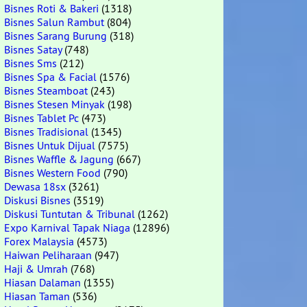
Bisnes Roti & Bakeri
(1318)
Bisnes Salun Rambut
(804)
Bisnes Sarang Burung
(318)
Bisnes Satay
(748)
Bisnes Sms
(212)
Bisnes Spa & Facial
(1576)
Bisnes Steamboat
(243)
Bisnes Stesen Minyak
(198)
Bisnes Tablet Pc
(473)
Bisnes Tradisional
(1345)
Bisnes Untuk Dijual
(7575)
Bisnes Waffle & Jagung
(667)
Bisnes Western Food
(790)
Dewasa 18sx
(3261)
Diskusi Bisnes
(3519)
Diskusi Tuntutan & Tribunal
(1262)
Expo Karnival Tapak Niaga
(12896)
Forex Malaysia
(4573)
Haiwan Peliharaan
(947)
Haji & Umrah
(768)
Hiasan Dalaman
(1355)
Hiasan Taman
(536)