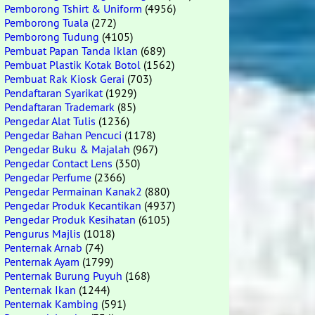
Pemborong Tshirt & Uniform
(4956)
Pemborong Tuala
(272)
Pemborong Tudung
(4105)
Pembuat Papan Tanda Iklan
(689)
Pembuat Plastik Kotak Botol
(1562)
Pembuat Rak Kiosk Gerai
(703)
Pendaftaran Syarikat
(1929)
Pendaftaran Trademark
(85)
Pengedar Alat Tulis
(1236)
Pengedar Bahan Pencuci
(1178)
Pengedar Buku & Majalah
(967)
Pengedar Contact Lens
(350)
Pengedar Perfume
(2366)
Pengedar Permainan Kanak2
(880)
Pengedar Produk Kecantikan
(4937)
Pengedar Produk Kesihatan
(6105)
Pengurus Majlis
(1018)
Penternak Arnab
(74)
Penternak Ayam
(1799)
Penternak Burung Puyuh
(168)
Penternak Ikan
(1244)
Penternak Kambing
(591)