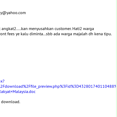
uhay@yahoo.com
m
 x angkat2.....kan menyusahkan customer. Hati2 warga
ont fees ye kalu diminta...sbb ada warga majalah dh kena tipu.
px?
%2Fdownload%2Ffile_preview.php%3Fid%3D432801740110488
kyat+Malaysia.doc
di download.