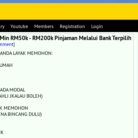
ory
Youtube
Members
Registration
Login
 Min RM50k - RM200k Pinjaman Melalui Bank Terpilih
omment
]
T ANDA LAYAK MEMOHON:
RUMAH
IADA MODAL
AHLI JKALAU BOLEH)
YAK MEMOHON
ENA BINCANG DULU)
NK