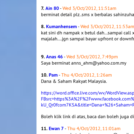
7.
Ain 80
-
Wed 3/Oct/2012, 11:51am
berminat detail plz..sms x berbalas sahinz
8.
Kumanhensem
-
Wed 3/Oct/2012, 11:53a
kat sini dh nampak x betul dah...sampai call
majalah....jgn sampai bayar upfront or downfr
9.
Anas 46
-
Wed 3/Oct/2012, 7:49pm
Saya berminat anns_ahm@yahoo.com.my
10.
Pam
-
Thu 4/Oct/2012, 1:26am
Dana & Saham Rakyat Malaysia.
https://word.office.live.com/wv/WordView.as
FBsrc=https%3A%2F%2Fwww.facebook.com
kU_Qr0fcom7KSA&title=Dana+%26+Saham+Ra
Boleh klik link di atas, baca dan boleh juga 
11.
Ewan 7
-
Thu 4/Oct/2012, 11:01am