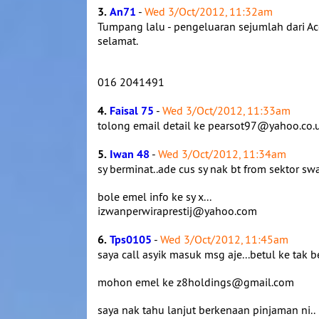
3.
An71
-
Wed 3/Oct/2012, 11:32am
Tumpang lalu - pengeluaran sejumlah dari Ac
selamat.
016 2041491
4.
Faisal 75
-
Wed 3/Oct/2012, 11:33am
tolong email detail ke pearsot97@yahoo.co
5.
Iwan 48
-
Wed 3/Oct/2012, 11:34am
sy berminat..ade cus sy nak bt from sektor sw
bole emel info ke sy x...
izwanperwiraprestij@yahoo.com
6.
Tps0105
-
Wed 3/Oct/2012, 11:45am
saya call asyik masuk msg aje...betul ke tak b
mohon emel ke z8holdings@gmail.com
saya nak tahu lanjut berkenaan pinjaman ni..