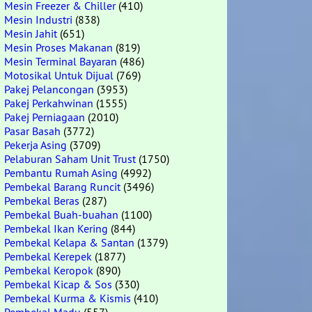
Mesin Freezer & Chiller
(410)
Mesin Industri
(838)
Mesin Jahit
(651)
Mesin Proses Makanan
(819)
Mesin Terminal Bayaran
(486)
Motosikal Untuk Dijual
(769)
Pakej Pelancongan
(3953)
Pakej Perkahwinan
(1555)
Pakej Perniagaan
(2010)
Pasar Basah
(3772)
Pekerja Asing
(3709)
Pelaburan Saham Unit Trust
(1750)
Pembantu Rumah Asing
(4992)
Pembekal Barang Runcit
(3496)
Pembekal Beras
(287)
Pembekal Buah-buahan
(1100)
Pembekal Ikan Kering
(844)
Pembekal Kelapa & Santan
(1379)
Pembekal Kerepek
(1877)
Pembekal Keropok
(890)
Pembekal Kicap & Sos
(330)
Pembekal Kurma & Kismis
(410)