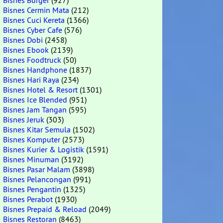
Bisnes Burger
(927)
Bisnes Cermin Mata
(212)
Bisnes Cuci Kereta
(1366)
Bisnes Cyber Cafe
(576)
Bisnes Dobi
(2458)
Bisnes Ebook
(2139)
Bisnes Foodtruck
(50)
Bisnes Handphone
(1837)
Bisnes Hari Raya
(234)
Bisnes Hotel & Resort
(1301)
Bisnes Ice Blended
(951)
Bisnes Jam Tangan
(595)
Bisnes Jeruk
(303)
Bisnes Kitar Semula
(1502)
Bisnes Komputer
(2573)
Bisnes Kurier & Logistik
(1591)
Bisnes Minuman
(3192)
Bisnes Pasar Malam
(3898)
Bisnes Pelancongan
(991)
Bisnes Pengantin
(1325)
Bisnes Perabot
(1930)
Bisnes Prepaid & Reload
(2049)
Bisnes Restoran
(8463)