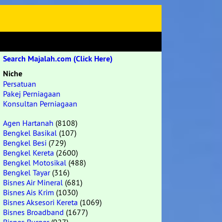
Search Majalah.com (Click Here)
Niche
Persatuan
Pakej Perniagaan
Konsultan Perniagaan
Agen Hartanah
(8108)
Bengkel Basikal
(107)
Bengkel Besi
(729)
Bengkel Kereta
(2600)
Bengkel Motosikal
(488)
Bengkel Tayar
(316)
Bisnes Air Mineral
(681)
Bisnes Ais Krim
(1030)
Bisnes Aksesori Kereta
(1069)
Bisnes Broadband
(1677)