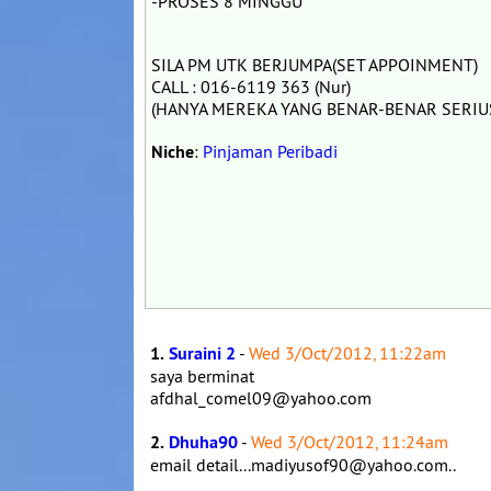
-PROSES 8 MINGGU
SILA PM UTK BERJUMPA(SET APPOINMENT)
CALL : 016-6119 363 (Nur)
(HANYA MEREKA YANG BENAR-BENAR SERIUS
Niche
:
Pinjaman Peribadi
1.
Suraini 2
-
Wed 3/Oct/2012, 11:22am
saya berminat
afdhal_comel09@yahoo.com
2.
Dhuha90
-
Wed 3/Oct/2012, 11:24am
email detail...madiyusof90@yahoo.com..