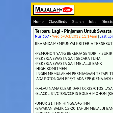
Home
Classifieds
Search
Jobs
Direct
Terbaru Lagi - Pinjaman Untuk Swasta
Nur 337
-
Wed 3/Oct/2012 11:14am
[
Last C
JIKA ANDA MEMPUNYAI KRITERIA TERSEBU
-PEMOHON YANG BEKERJA SENDIRI / SURI
-PEKERJA SWASTA GAJI SECARA TUNAI
-PEKERJA SWASTA GAJI MELALUI BANK
-HIGH KOMITMEN
-INGIN MEMULAKAN PERNIAGAAN TETAPI T
-ADA POTONGAN EPF/TIADA EPF (KENA JADI 
-KALAU NAMA CLEAR DARI CCRIS/CTOS LA
-BLACKLIST/CTOS/CCRIS BOLEH MOHON (K
-UMUR 21 THN HINGGA 43THN
-BAYARAN BALIK 15-20 TAHUN MELALUI BA