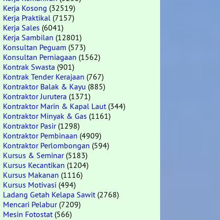
Kerja Kosong
(32519)
Kerja Praktikal
(7157)
Kerja Sales
(6041)
Kerja Sambilan
(12801)
Konsultan Peguam
(573)
Konsultan Perniagaan
(1562)
Kontrak Swasta
(901)
Kontrak Tender Kerajaan
(767)
Kontraktor Balak & Kayu
(885)
Kontraktor Jurutera
(1371)
Kontraktor Marin & Kapal Laut
(344)
Kontraktor Minyak & Gas
(1161)
Kontraktor Pasir
(1298)
Kontraktor Pembinaan
(4909)
Kontraktor Perlombongan
(594)
Kursus & Seminar
(5183)
Kursus Kecantikan
(1204)
Kursus Makanan
(1116)
Kursus Motivasi
(494)
Ladang Getah Kelapa Sawit
(2768)
Mencari Pelabur
(7209)
Mesin Fotostat
(566)