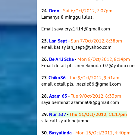
24.
Dron
-
Sat 6/Oct/2012, 7:07pm
Lamanya 8 minggu lulus.
Email saya eryz1414@gmail.com
25.
Lan Sept
-
Sun 7/Oct/2012, 8:38pm
email kat sy lan_sept@yahoo.com
26.
De Arli Scha
-
Mon 8/Oct/2012, 8:14pm
Email detail pls.. nenekmuda_07@yahoo.co
27.
Chiko86
-
Tue 9/Oct/2012, 9:31am
email detail pls...nazrie86@gmail.com
28.
Azam 63
-
Tue 9/Oct/2012, 8:33pm
saya berminat azamria08@gmail.com
29.
Nur 337
-
Thu 11/Oct/2012, 11:17pm
sila call sy utk bejumpe....
30.
Basyalinda
-
Mon 15/Oct/2012, 4:40pm