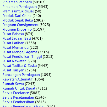
Pinjaman Peribadi
(30107)
Pinjaman Perniagaan
(3343)
Premis untuk dijual
(50)
Produk Dari China
(940)
Produk Sejuk Beku
(2802)
Program Consignment
(3023)
Program Dropship
(13197)
Pusat Bahasa
(874)
Pusat Jagaan Bayi
(4701)
Pusat Latihan
(1558)
Pusat Memandu
(222)
Pusat Mengaji Agama
(2313)
Pusat Pendidikan Tinggi
(1013)
Pusat Rawatan
(928)
Pusat Tadika & Taska
(3442)
Pusat Tuisyen
(3254)
Rancangan Perniagaan
(1095)
Rawatan Alternatif
(1064)
Rumah Sewa
(7243)
Rumah Untuk Dijual
(7811)
Servis Freelance
(3882)
Servis Keselamatan
(1543)
Servis Pembersihan
(2845)
Servis Pengedaran Risalah
(831)