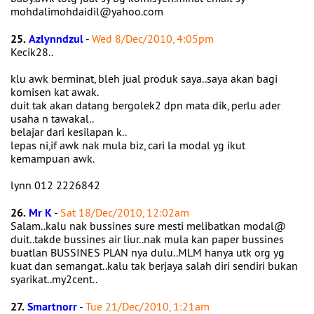
mohdalimohdaidil@yahoo.com
25.
Azlynndzul
-
Wed 8/Dec/2010, 4:05pm
Kecik28..
klu awk berminat, bleh jual produk saya..saya akan bagi
komisen kat awak.
duit tak akan datang bergolek2 dpn mata dik, perlu ader
usaha n tawakal..
belajar dari kesilapan k..
lepas ni,if awk nak mula biz, cari la modal yg ikut
kemampuan awk.
lynn 012 2226842
26.
Mr K
-
Sat 18/Dec/2010, 12:02am
Salam..kalu nak bussines sure mesti melibatkan modal@
duit..takde bussines air liur..nak mula kan paper bussines
buatlan BUSSINES PLAN nya dulu..MLM hanya utk org yg
kuat dan semangat..kalu tak berjaya salah diri sendiri bukan
syarikat..my2cent..
27.
Smartnorr
-
Tue 21/Dec/2010, 1:21am