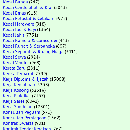
Kedai Bunga
(247)
Kedai Cenderahati & Kraf
(2843)
Kedai Emas
(913)
Kedai Fotostat & Cetakan
(3972)
Kedai Hardware
(918)
Kedai Ibu & Bayi
(1334)
Kedai Jahit
(7751)
Kedai Kamera & Camcorder
(443)
Kedai Runcit & Serbaneka
(697)
Kedai Separuh & Ruang Niaga
(3411)
Kedai Sewa
(2924)
Kedai Vendor
(968)
Kereta Baru
(2811)
Kereta Terpakai
(7599)
Kerja Diploma & Ijazah
(13068)
Kerja Kemahiran
(5238)
Kerja Kosong
(32519)
Kerja Praktikal
(7157)
Kerja Sales
(6041)
Kerja Sambilan
(12801)
Konsultan Peguam
(573)
Konsultan Perniagaan
(1562)
Kontrak Swasta
(901)
Kontrak Tender Kerajaan
(767)