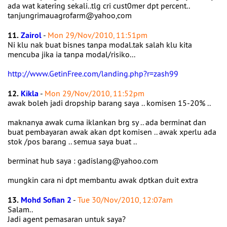
ada wat katering sekali..tlg cri cust0mer dpt percent..
tanjungrimauagrofarm@yahoo,com
11.
Zairol
-
Mon 29/Nov/2010, 11:51pm
Ni klu nak buat bisnes tanpa modal.tak salah klu kita
mencuba jika ia tanpa modal/risiko...
http://www.GetinFree.com/landing.php?r=zash99
12.
Kikla
-
Mon 29/Nov/2010, 11:52pm
awak boleh jadi dropship barang saya .. komisen 15-20% ..
maknanya awak cuma iklankan brg sy .. ada berminat dan
buat pembayaran awak akan dpt komisen .. awak xperlu ada
stok /pos barang .. semua saya buat ..
berminat hub saya : gadislang@yahoo.com
mungkin cara ni dpt membantu awak dptkan duit extra
13.
Mohd Sofian 2
-
Tue 30/Nov/2010, 12:07am
Salam..
Jadi agent pemasaran untuk saya?