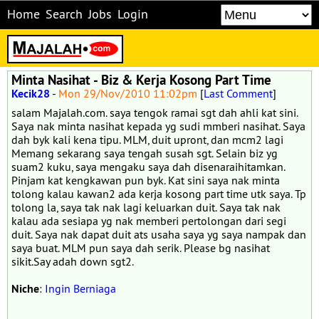
Home
Search
Jobs
Login
Minta Nasihat - Biz & Kerja Kosong Part Time
Kecik28
-
Mon 29/Nov/2010 11:02pm
[
Last Comment
]
salam Majalah.com. saya tengok ramai sgt dah ahli kat sini.
Saya nak minta nasihat kepada yg sudi mmberi nasihat. Saya
dah byk kali kena tipu. MLM, duit upront, dan mcm2 lagi
Memang sekarang saya tengah susah sgt. Selain biz yg
suam2 kuku, saya mengaku saya dah disenaraihitamkan.
Pinjam kat kengkawan pun byk. Kat sini saya nak minta
tolong kalau kawan2 ada kerja kosong part time utk saya. Tp
tolong la, saya tak nak lagi keluarkan duit. Saya tak nak
kalau ada sesiapa yg nak memberi pertolongan dari segi
duit. Saya nak dapat duit ats usaha saya yg saya nampak dan
saya buat. MLM pun saya dah serik. Please bg nasihat
sikit.Say adah down sgt2.
Niche
:
Ingin Berniaga