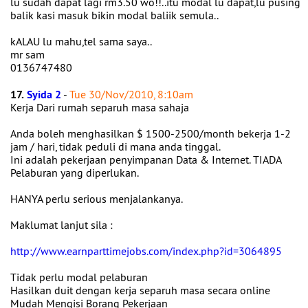
lu sudah dapat lagi rm3.50 wo!!..itu modal lu dapat,lu pusing
balik kasi masuk bikin modal baliik semula..
kALAU lu mahu,tel sama saya..
mr sam
0136747480
17.
Syida 2
-
Tue 30/Nov/2010, 8:10am
Kerja Dari rumah separuh masa sahaja
Anda boleh menghasilkan $ 1500-2500/month bekerja 1-2
jam / hari, tidak peduli di mana anda tinggal.
Ini adalah pekerjaan penyimpanan Data & Internet. TIADA
Pelaburan yang diperlukan.
HANYA perlu serious menjalankanya.
Maklumat lanjut sila :
http://www.earnparttimejobs.com/index.php?id=3064895
Tidak perlu modal pelaburan
Hasilkan duit dengan kerja separuh masa secara online
Mudah Mengisi Borang Pekerjaan