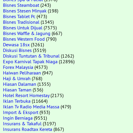
Bisnes Steamboat
(243)
Bisnes Stesen Minyak
(198)
Bisnes Tablet Pc
(473)
Bisnes Tradisional
(1345)
Bisnes Untuk Dijual
(7575)
Bisnes Waffle & Jagung
(667)
Bisnes Western Food
(790)
Dewasa 18sx
(3261)
Diskusi Bisnes
(3519)
Diskusi Tuntutan & Tribunal
(1262)
Expo Karnival Tapak Niaga
(12896)
Forex Malaysia
(4573)
Haiwan Peliharaan
(947)
Haji & Umrah
(768)
Hiasan Dalaman
(1355)
Hiasan Taman
(536)
Hotel Resort Homestay
(2175)
Iklan Terbuka
(11664)
Iklan Tv Radio Media Massa
(479)
Import & Eksport
(933)
Ingin Berniaga
(9551)
Insurans & Takaful
(3197)
Insurans Roadtax Kereta
(867)