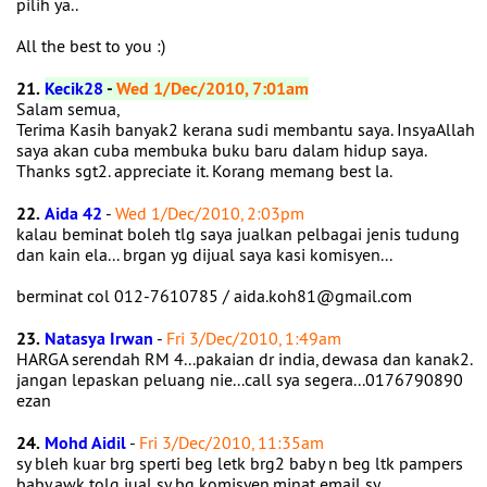
pilih ya..
All the best to you :)
21.
Kecik28
-
Wed 1/Dec/2010, 7:01am
Salam semua,
Terima Kasih banyak2 kerana sudi membantu saya. InsyaAllah
saya akan cuba membuka buku baru dalam hidup saya.
Thanks sgt2. appreciate it. Korang memang best la.
22.
Aida 42
-
Wed 1/Dec/2010, 2:03pm
kalau beminat boleh tlg saya jualkan pelbagai jenis tudung
dan kain ela... brgan yg dijual saya kasi komisyen...
berminat col 012-7610785 / aida.koh81@gmail.com
23.
Natasya Irwan
-
Fri 3/Dec/2010, 1:49am
HARGA serendah RM 4...pakaian dr india, dewasa dan kanak2.
jangan lepaskan peluang nie...call sya segera...0176790890
ezan
24.
Mohd Aidil
-
Fri 3/Dec/2010, 11:35am
sy bleh kuar brg sperti beg letk brg2 baby n beg ltk pampers
baby.awk tolg jual sy bg komisyen.minat email sy