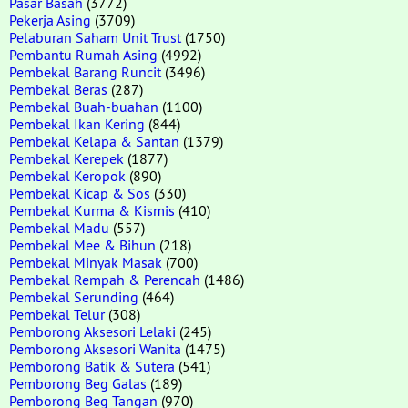
Pasar Basah
(3772)
Pekerja Asing
(3709)
Pelaburan Saham Unit Trust
(1750)
Pembantu Rumah Asing
(4992)
Pembekal Barang Runcit
(3496)
Pembekal Beras
(287)
Pembekal Buah-buahan
(1100)
Pembekal Ikan Kering
(844)
Pembekal Kelapa & Santan
(1379)
Pembekal Kerepek
(1877)
Pembekal Keropok
(890)
Pembekal Kicap & Sos
(330)
Pembekal Kurma & Kismis
(410)
Pembekal Madu
(557)
Pembekal Mee & Bihun
(218)
Pembekal Minyak Masak
(700)
Pembekal Rempah & Perencah
(1486)
Pembekal Serunding
(464)
Pembekal Telur
(308)
Pemborong Aksesori Lelaki
(245)
Pemborong Aksesori Wanita
(1475)
Pemborong Batik & Sutera
(541)
Pemborong Beg Galas
(189)
Pemborong Beg Tangan
(970)