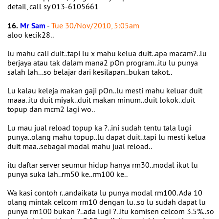
detail, call sy 013-6105661
16.
Mr Sam
-
Tue 30/Nov/2010, 5:05am
aloo kecik28..
lu mahu cali duit..tapi lu x mahu kelua duit..apa macam?..lu
berjaya atau tak dalam mana2 pOn program..itu lu punya
salah lah...so belajar dari kesilapan..bukan takot..
Lu kalau keleja makan gaji pOn..lu mesti mahu keluar duit
maaa..itu duit miyak..duit makan minum..duit lokok..duit
topup dan mcm2 lagi wo..
Lu mau jual reload topup ka ?..ini sudah tentu tala lugi
punya..olang mahu topup..lu dapat duit..tapi lu mesti kelua
duit maa..sebagai modal mahu jual reload..
itu daftar server seumur hidup hanya rm30..modal ikut lu
punya suka lah..rm50 ke..rm100 ke..
Wa kasi contoh r..andaikata lu punya modal rm100. Ada 10
olang mintak celcom rm10 dengan lu..so lu sudah dapat lu
punya rm100 bukan ?..ada lugi ?..itu komisen celcom 3.5%..so