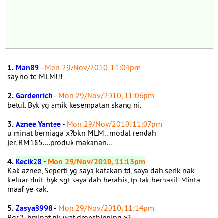
1.
Man89
-
Mon 29/Nov/2010, 11:04pm
say no to MLM!!!
2.
Gardenrich
-
Mon 29/Nov/2010, 11:06pm
betul. Byk yg amik kesempatan skang ni.
3.
Aznee Yantee
-
Mon 29/Nov/2010, 11:07pm
u minat berniaga x?bkn MLM...modal rendah
jer..RM185....produk makanan...
4.
Kecik28
-
Mon 29/Nov/2010, 11:13pm
Kak aznee, Seperti yg saya katakan td, saya dah serik nak
keluar duit. byk sgt saya dah berabis, tp tak berhasil. Minta
maaf ye kak.
5.
Zasya8998
-
Mon 29/Nov/2010, 11:14pm
Bgs2..bminat nk wat dropshipping x?..