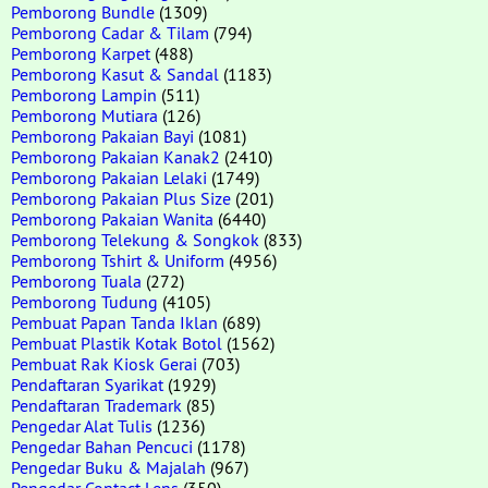
Pemborong Bundle
(1309)
Pemborong Cadar & Tilam
(794)
Pemborong Karpet
(488)
Pemborong Kasut & Sandal
(1183)
Pemborong Lampin
(511)
Pemborong Mutiara
(126)
Pemborong Pakaian Bayi
(1081)
Pemborong Pakaian Kanak2
(2410)
Pemborong Pakaian Lelaki
(1749)
Pemborong Pakaian Plus Size
(201)
Pemborong Pakaian Wanita
(6440)
Pemborong Telekung & Songkok
(833)
Pemborong Tshirt & Uniform
(4956)
Pemborong Tuala
(272)
Pemborong Tudung
(4105)
Pembuat Papan Tanda Iklan
(689)
Pembuat Plastik Kotak Botol
(1562)
Pembuat Rak Kiosk Gerai
(703)
Pendaftaran Syarikat
(1929)
Pendaftaran Trademark
(85)
Pengedar Alat Tulis
(1236)
Pengedar Bahan Pencuci
(1178)
Pengedar Buku & Majalah
(967)
Pengedar Contact Lens
(350)