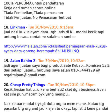
100% PERCUMA untuk pendaftaran
Kerja dari rumah secara online
Tiada Pembelian, Tiada pemasaran
Tidak Penjualan, No Pemasaran Terlibat
18.
Linkman
-
Tue 30/Nov/2010, 9:13am
jual nasi kukus ayam dara...tgh laris di KL. modal kecik tapi
untung besar... contat mr sulaiman ramlee
http://www.majalah.com/?classified:perniagaan-nasi-kukus-
ayam-dara-goreng-berempah:641MH9LJNQ
19.
Azlan Rahim 2
-
Tue 30/Nov/2010, 10:32am
jadi agen jualan saya bagi product Sate Kebab... Komisen 15%
dari setiap jualan... hubungi saya azlan 010-5444129 @
regaltaipan@gmail.com
20.
Cheap Pretty Things
-
Tue 30/Nov/2010, 10:36pm
Kecik, kesian kat u.. u kena berhati2 sket dgn business. Even
kat sini pun, macam byk yang menipu..
Nak keluar modal try tgk dulu org tu mcm mane.. Kalau tlg
pasarkn brg org and jadik ejen tu okay.. Tapi still kene pandai