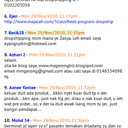
0102203058
6.
Ejen
-
Mon 29/Nov/2010, 11:15pm
http://www.majalah.com/?classifieds:program-dropship
7.
Kecik28
-
Mon 29/Nov/2010, 11:15pm
dropshipping mcm mana ye Zasya. Leh email saya
ayangsyikin@hotmail.com
8.
Azhari 2
-
Mon 29/Nov/2010, 11:21pm
salam.
sila ke blog saya, www.mygerongbiz.blogspot.com
email mmgerong@gmail.com atau call saya di 0148334098.
tq.
9.
Aznee Yantee
-
Mon 29/Nov/2010, 11:32pm
keluar duit ada produk ...bkkn nyer kuar duit tp x der
produk....bkn apa...just nak tlg jer...klau x nak kuar duit, u leh
wat pre order...so, x der la duit awak ilang mcm tu jer...just
kongsi pendapat....
10.
Mohd 34
-
Mon 29/Nov/2010, 11:36pm
berminat jd agen sy x? pasarkn ternakan drladang sy..dan sy