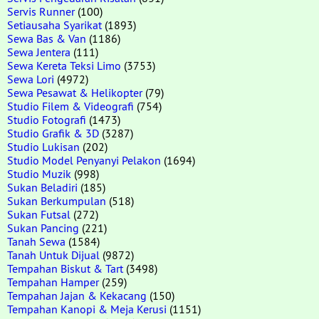
Servis Runner
(100)
Setiausaha Syarikat
(1893)
Sewa Bas & Van
(1186)
Sewa Jentera
(111)
Sewa Kereta Teksi Limo
(3753)
Sewa Lori
(4972)
Sewa Pesawat & Helikopter
(79)
Studio Filem & Videografi
(754)
Studio Fotografi
(1473)
Studio Grafik & 3D
(3287)
Studio Lukisan
(202)
Studio Model Penyanyi Pelakon
(1694)
Studio Muzik
(998)
Sukan Beladiri
(185)
Sukan Berkumpulan
(518)
Sukan Futsal
(272)
Sukan Pancing
(221)
Tanah Sewa
(1584)
Tanah Untuk Dijual
(9872)
Tempahan Biskut & Tart
(3498)
Tempahan Hamper
(259)
Tempahan Jajan & Kekacang
(150)
Tempahan Kanopi & Meja Kerusi
(1151)