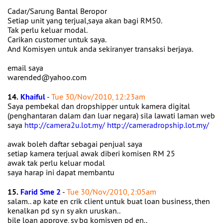
Cadar/Sarung Bantal Beropor
Setiap unit yang terjual,saya akan bagi RM50.
Tak perlu keluar modal.
Carikan customer untuk saya.
And Komisyen untuk anda sekiranyer transaksi berjaya.
email saya
warended@yahoo.com
14.
Khaiful
-
Tue 30/Nov/2010, 12:23am
Saya pembekal dan dropshipper untuk kamera digital
(penghantaran dalam dan luar negara) sila lawati laman web
saya
http://camera2u.lot.my/
http://cameradropship.lot.my/
awak boleh daftar sebagai penjual saya
setiap kamera terjual awak diberi komisen RM 25
awak tak perlu keluar modal
saya harap ini dapat membantu
15.
Farid Sme 2
-
Tue 30/Nov/2010, 2:05am
salam.. ap kate en crik client untuk buat loan business, then
kenalkan pd sy n sy akn uruskan..
bile loan approve, sy bg komisyen pd en..