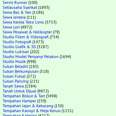
Servis Runner
(100)
Setiausaha Syarikat
(1893)
Sewa Bas & Van
(1186)
Sewa Jentera
(111)
Sewa Kereta Teksi Limo
(3753)
Sewa Lori
(4972)
Sewa Pesawat & Helikopter
(79)
Studio Filem & Videografi
(754)
Studio Fotografi
(1473)
Studio Grafik & 3D
(3287)
Studio Lukisan
(202)
Studio Model Penyanyi Pelakon
(1694)
Studio Muzik
(998)
Sukan Beladiri
(185)
Sukan Berkumpulan
(518)
Sukan Futsal
(272)
Sukan Pancing
(221)
Tanah Sewa
(1584)
Tanah Untuk Dijual
(9872)
Tempahan Biskut & Tart
(3498)
Tempahan Hamper
(259)
Tempahan Jajan & Kekacang
(150)
Tempahan Kanopi & Meja Kerusi
(1151)
Tempahan Katering
(4217)