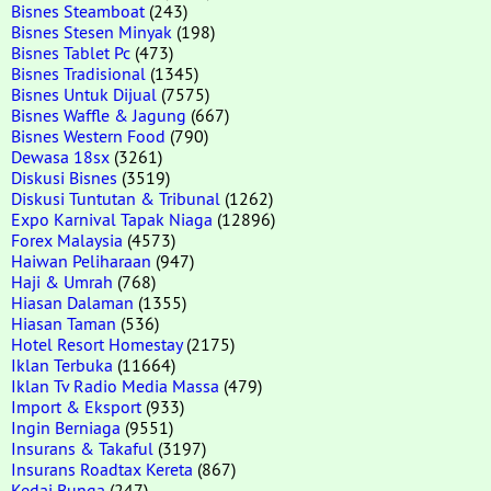
Bisnes Steamboat
(243)
Bisnes Stesen Minyak
(198)
Bisnes Tablet Pc
(473)
Bisnes Tradisional
(1345)
Bisnes Untuk Dijual
(7575)
Bisnes Waffle & Jagung
(667)
Bisnes Western Food
(790)
Dewasa 18sx
(3261)
Diskusi Bisnes
(3519)
Diskusi Tuntutan & Tribunal
(1262)
Expo Karnival Tapak Niaga
(12896)
Forex Malaysia
(4573)
Haiwan Peliharaan
(947)
Haji & Umrah
(768)
Hiasan Dalaman
(1355)
Hiasan Taman
(536)
Hotel Resort Homestay
(2175)
Iklan Terbuka
(11664)
Iklan Tv Radio Media Massa
(479)
Import & Eksport
(933)
Ingin Berniaga
(9551)
Insurans & Takaful
(3197)
Insurans Roadtax Kereta
(867)
Kedai Bunga
(247)