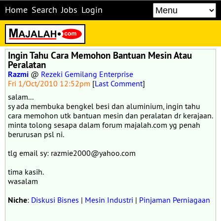
Home
Search
Jobs
Login
Ingin Tahu Cara Memohon Bantuan Mesin Atau
Peralatan
Razmi
@
Rezeki Gemilang Enterprise
Fri 1/Oct/2010 12:52pm
[
Last Comment
]
salam...
sy ada membuka bengkel besi dan aluminium, ingin tahu
cara memohon utk bantuan mesin dan peralatan dr kerajaan.
minta tolong sesapa dalam forum majalah.com yg penah
berurusan psl ni.
tlg email sy: razmie2000@yahoo.com
tima kasih.
wasalam
Niche
:
Diskusi Bisnes
|
Mesin Industri
|
Pinjaman Perniagaan