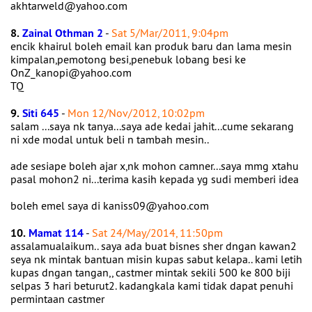
akhtarweld@yahoo.com
8.
Zainal Othman 2
-
Sat 5/Mar/2011, 9:04pm
encik khairul boleh email kan produk baru dan lama mesin
kimpalan,pemotong besi,penebuk lobang besi ke
OnZ_kanopi@yahoo.com
TQ
9.
Siti 645
-
Mon 12/Nov/2012, 10:02pm
salam ...saya nk tanya...saya ade kedai jahit...cume sekarang
ni xde modal untuk beli n tambah mesin..
ade sesiape boleh ajar x,nk mohon camner...saya mmg xtahu
pasal mohon2 ni...terima kasih kepada yg sudi memberi idea
boleh emel saya di kaniss09@yahoo.com
10.
Mamat 114
-
Sat 24/May/2014, 11:50pm
assalamualaikum.. saya ada buat bisnes sher dngan kawan2
seya nk mintak bantuan misin kupas sabut kelapa.. kami letih
kupas dngan tangan,, castmer mintak sekili 500 ke 800 biji
selpas 3 hari beturut2. kadangkala kami tidak dapat penuhi
permintaan castmer