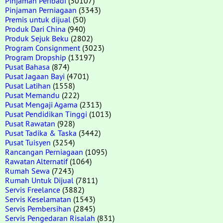
Pinjaman Peribadi
(30107)
Pinjaman Perniagaan
(3343)
Premis untuk dijual
(50)
Produk Dari China
(940)
Produk Sejuk Beku
(2802)
Program Consignment
(3023)
Program Dropship
(13197)
Pusat Bahasa
(874)
Pusat Jagaan Bayi
(4701)
Pusat Latihan
(1558)
Pusat Memandu
(222)
Pusat Mengaji Agama
(2313)
Pusat Pendidikan Tinggi
(1013)
Pusat Rawatan
(928)
Pusat Tadika & Taska
(3442)
Pusat Tuisyen
(3254)
Rancangan Perniagaan
(1095)
Rawatan Alternatif
(1064)
Rumah Sewa
(7243)
Rumah Untuk Dijual
(7811)
Servis Freelance
(3882)
Servis Keselamatan
(1543)
Servis Pembersihan
(2845)
Servis Pengedaran Risalah
(831)