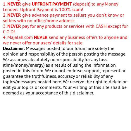
1.
NEVER
give
UPFRONT PAYMENT
(deposit) to any Money
Lenders. Upfront Payment is 100% scam!
2.
NEVER
give advance payment to sellers you don't know or
sellers with no office/home address.
3.
NEVER
pay for any products or services with CASH except for
C.O.D!
4. Majalah.com
NEVER
send any business offers to anyone and
we never offer our users' details for sale.
Disclaimer
. Messages posted to our forum are solely the
opinion and responsibility of the person posting the message.
We assumes absolutely no responsibility for any loss
(time/money/energy) as a result of using the information
posted in this forum. We do not endorse, support, represent or
guarantee the truthfulness, accuracy or reliability of any
topics/messages posted here. We reserve the right to delete or
edit your topics or comments. Your visiting of this site shall be
deemed as your acceptance of this disclaimer.