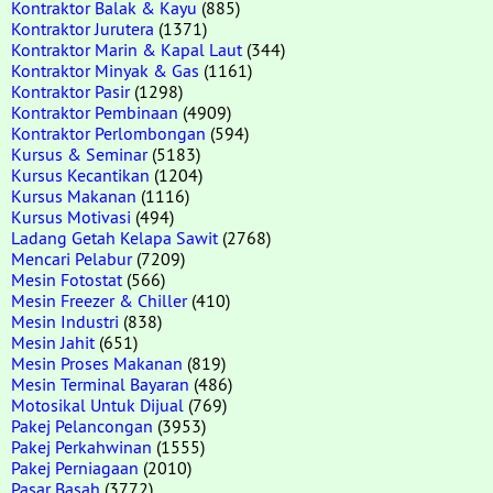
Kontraktor Balak & Kayu
(885)
Kontraktor Jurutera
(1371)
Kontraktor Marin & Kapal Laut
(344)
Kontraktor Minyak & Gas
(1161)
Kontraktor Pasir
(1298)
Kontraktor Pembinaan
(4909)
Kontraktor Perlombongan
(594)
Kursus & Seminar
(5183)
Kursus Kecantikan
(1204)
Kursus Makanan
(1116)
Kursus Motivasi
(494)
Ladang Getah Kelapa Sawit
(2768)
Mencari Pelabur
(7209)
Mesin Fotostat
(566)
Mesin Freezer & Chiller
(410)
Mesin Industri
(838)
Mesin Jahit
(651)
Mesin Proses Makanan
(819)
Mesin Terminal Bayaran
(486)
Motosikal Untuk Dijual
(769)
Pakej Pelancongan
(3953)
Pakej Perkahwinan
(1555)
Pakej Perniagaan
(2010)
Pasar Basah
(3772)