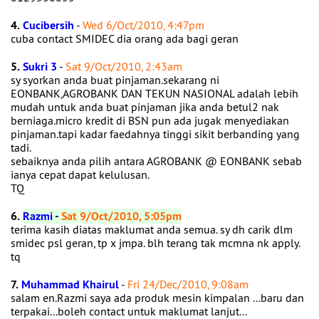
4.
Cucibersih
-
Wed 6/Oct/2010, 4:47pm
cuba contact SMIDEC dia orang ada bagi geran
5.
Sukri 3
-
Sat 9/Oct/2010, 2:43am
sy syorkan anda buat pinjaman.sekarang ni
EONBANK,AGROBANK DAN TEKUN NASIONAL adalah lebih
mudah untuk anda buat pinjaman jika anda betul2 nak
berniaga.micro kredit di BSN pun ada jugak menyediakan
pinjaman.tapi kadar faedahnya tinggi sikit berbanding yang
tadi.
sebaiknya anda pilih antara AGROBANK @ EONBANK sebab
ianya cepat dapat kelulusan.
TQ
6.
Razmi
-
Sat 9/Oct/2010, 5:05pm
terima kasih diatas maklumat anda semua. sy dh carik dlm
smidec psl geran, tp x jmpa. blh terang tak mcmna nk apply.
tq
7.
Muhammad Khairul
-
Fri 24/Dec/2010, 9:08am
salam en.Razmi saya ada produk mesin kimpalan ...baru dan
terpakai...boleh contact untuk maklumat lanjut...