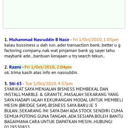
1.
Muhammad Nasruddin B Nasir
-
Fri 1/Oct/2010, 1:05pm
kalau bussiness u dah run..ader transaction bank..better u g
factoring company..nak wat pinjaman bank yg sayer tahu
maybank ade...bantuan kerajaan u try search tekun..
2.
Razmi
-
Fri 1/Oct/2010, 2:04pm
ok. trima kasih atas info en nasruddin.
3.
Siti 63
-
Tue 5/Oct/2010, 4:37pm
SYARIKAT SAYA MENJALAN BISNESS MEMBEKAL DAN
INSTALL MARBLE & GRANITE..MASALAH SEKARANG YANG
SAYA HADAPI IALAH KEKURANGAN MODAL UNTUK MEMBELI
MESIN (BRIDGE SAW)..BISNESS SAYA BARU JE 3
BULAN..SEKARANG INI SAYA DAH ADA STOCK SENDIRI CUMA
SEMUA POTONG GUNA TANGAN..ADA SESIAPA BOLEH BANTU
BAGAIMANA CARA UNTUK DAPATKAN MESIN..HUBUNGI
0129530855