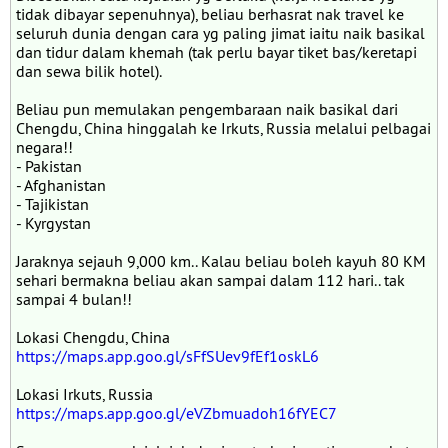
tidak dibayar sepenuhnya), beliau berhasrat nak travel ke
seluruh dunia dengan cara yg paling jimat iaitu naik basikal
dan tidur dalam khemah (tak perlu bayar tiket bas/keretapi
dan sewa bilik hotel).
Beliau pun memulakan pengembaraan naik basikal dari
Chengdu, China hinggalah ke Irkuts, Russia melalui pelbagai
negara!!
- Pakistan
- Afghanistan
- Tajikistan
- Kyrgystan
Jaraknya sejauh 9,000 km.. Kalau beliau boleh kayuh 80 KM
sehari bermakna beliau akan sampai dalam 112 hari.. tak
sampai 4 bulan!!
Lokasi Chengdu, China
https://maps.app.goo.gl/sFfSUev9fEf1oskL6
Lokasi Irkuts, Russia
https://maps.app.goo.gl/eVZbmuadoh16fYEC7