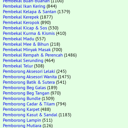
Pembekal Buah-buahan
(1100)
Pembekal Ikan Kering
(844)
Pembekal Kelapa & Santan
(1379)
Pembekal Kerepek
(1877)
Pembekal Keropok
(890)
Pembekal Kicap & Sos
(330)
Pembekal Kurma & Kismis
(410)
Pembekal Madu
(557)
Pembekal Mee & Bihun
(218)
Pembekal Minyak Masak
(700)
Pembekal Rempah & Perencah
(1486)
Pembekal Serunding
(464)
Pembekal Telur
(308)
Pemborong Aksesori Lelaki
(245)
Pemborong Aksesori Wanita
(1475)
Pemborong Batik & Sutera
(541)
Pemborong Beg Galas
(189)
Pemborong Beg Tangan
(970)
Pemborong Bundle
(1309)
Pemborong Cadar & Tilam
(794)
Pemborong Karpet
(488)
Pemborong Kasut & Sandal
(1183)
Pemborong Lampin
(511)
Pemborong Mutiara
(126)