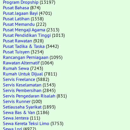
Program Dropship
(13197)
Pusat Bahasa
(874)
Pusat Jagaan Bayi
(4701)
Pusat Latihan
(1558)
Pusat Memandu
(222)
Pusat Mengaji Agama
(2313)
Pusat Pendidikan Tinggi
(1013)
Pusat Rawatan
(928)
Pusat Tadika & Taska
(3442)
Pusat Tuisyen
(3254)
Rancangan Perniagaan
(1095)
Rawatan Alternatif
(1064)
Rumah Sewa
(7243)
Rumah Untuk Dijual
(7811)
Servis Freelance
(3882)
Servis Keselamatan
(1543)
Servis Pembersihan
(2845)
Servis Pengedaran Risalah
(831)
Servis Runner
(100)
Setiausaha Syarikat
(1893)
Sewa Bas & Van
(1186)
Sewa Jentera
(111)
Sewa Kereta Teksi Limo
(3753)
Sewa Lori
(4972)