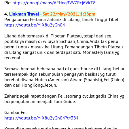
Pic:
https://goo.gl/maps/6FHeg3VV7Rcj6VkT8
4.
Linkman Travel
-
Sat 22/May/2021, 1:28pm
Pengalaman Pertama Zahariz di Litang, Tanah Tinggi Tibet
https://youtu.be/YIX8u2yGn04
Litang dah termasuk di Tibetan Plateau, tetapi dari segi
politiknya masih di wilayah Sichuan, China. Anda tak perlu
permit untuk masuk ke Litang. Pemandangan Tibetn Plateau
di Litang sangat unik dan terdapat satu Monastery lama yg
terkenal.
Semasa berehat beberapa hari di guesthouse di Litang, beliau
terserempak dgn sekumpulan pengayuh basikal yg turut
berehat disana. Hutch (American), Alvaro (Spanish), Fei (China)
dan dari HongKong, Jepun.
Zahariz agak rapat dengan Fei, seorang cyclist gadis China yg
berpengalaman menjadi Tour Guide.
Gambar Fei:
https://youtu.be/YIX8u2yGn04?t=384
Kemudian mereka mula berkayuh secara berkumpulan ke