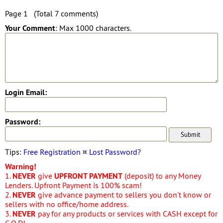
Page 1 (Total 7 comments)
Your Comment
: Max 1000 characters.
Login Email:
Password:
Tips:
Free Registration
¤
Lost Password?
Warning!
1.
NEVER
give
UPFRONT PAYMENT
(deposit) to any Money
Lenders. Upfront Payment is 100% scam!
2.
NEVER
give advance payment to sellers you don't know or
sellers with no office/home address.
3.
NEVER
pay for any products or services with CASH except for
C.O.D!