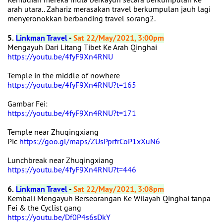
arah utara.. Zahariz merasakan travel berkumpulan jauh lagi
menyeronokkan berbanding travel sorang2.
5.
Linkman Travel
-
Sat 22/May/2021, 3:00pm
Mengayuh Dari Litang Tibet Ke Arah Qinghai
https://youtu.be/4fyF9Xn4RNU
Temple in the middle of nowhere
https://youtu.be/4fyF9Xn4RNU?t=165
Gambar Fei:
https://youtu.be/4fyF9Xn4RNU?t=171
Temple near Zhuqingxiang
Pic
https://goo.gl/maps/ZUsPprfrCoP1xXuN6
Lunchbreak near Zhuqingxiang
https://youtu.be/4fyF9Xn4RNU?t=446
6.
Linkman Travel
-
Sat 22/May/2021, 3:08pm
Kembali Mengayuh Berseorangan Ke Wilayah Qinghai tanpa
Fei & the Cyclist gang
https://youtu.be/Df0P4s6sDkY