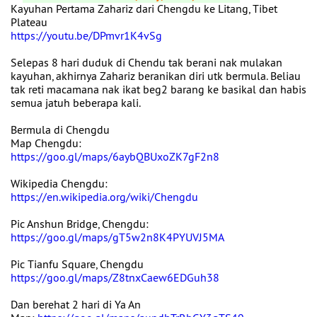
Kayuhan Pertama Zahariz dari Chengdu ke Litang, Tibet
Plateau
https://youtu.be/DPmvr1K4vSg
Selepas 8 hari duduk di Chendu tak berani nak mulakan
kayuhan, akhirnya Zahariz beranikan diri utk bermula. Beliau
tak reti macamana nak ikat beg2 barang ke basikal dan habis
semua jatuh beberapa kali.
Bermula di Chengdu
Map Chengdu:
https://goo.gl/maps/6aybQBUxoZK7gF2n8
Wikipedia Chengdu:
https://en.wikipedia.org/wiki/Chengdu
Pic Anshun Bridge, Chengdu:
https://goo.gl/maps/gT5w2n8K4PYUVJ5MA
Pic Tianfu Square, Chengdu
https://goo.gl/maps/Z8tnxCaew6EDGuh38
Dan berehat 2 hari di Ya An