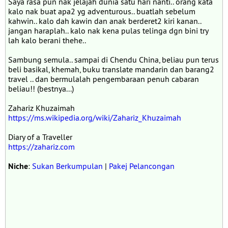
Saya rasa pun nak jelajah dunia satu hari nanti.. orang kata
kalo nak buat apa2 yg adventurous.. buatlah sebelum
kahwin.. kalo dah kawin dan anak berderet2 kiri kanan..
jangan haraplah.. kalo nak kena pulas telinga dgn bini try
lah kalo berani thehe..
Sambung semula.. sampai di Chendu China, beliau pun terus
beli basikal, khemah, buku translate mandarin dan barang2
travel .. dan bermulalah pengembaraan penuh cabaran
beliau!! (bestnya...)
Zahariz Khuzaimah
https://ms.wikipedia.org/wiki/Zahariz_Khuzaimah
Diary of a Traveller
https://zahariz.com
Niche
:
Sukan Berkumpulan
|
Pakej Pelancongan