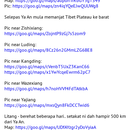
Map:
https://goo.gl/maps/aupdhTrRbGY3gTS49
Pic:
https://goo.gl/maps/zn4iqYQeEJwQUUWg8
Selepas Ya An mula memanjat Tibet Plateau ke barat
Pic near Zishixiang:
https://goo.gl/maps/ZojntP9zGj7s5zom9
Pic near Luding:
https://goo.gl/maps/8Cz26n2GMmLZG6BE8
Pic near Kangding:
https://goo.gl/maps/cVenbT5UxZ3KanC66
https://goo.gl/maps/x1YwYcqeEwrm62pC7
Pic near Wazexiang
https://goo.gl/maps/h7noHVVf4FdTAtkbA
Pic near Yajiang
https://goo.gl/maps/mxsQyn8FkDCCTwid6
Litang - berehat beberapa hari.. setakat ni dah hampir 500 km
dari Ya An.
Map:
https://goo.gl/maps/UDfAYzgr2yDoVyiaA