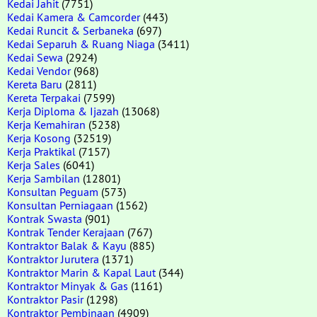
Kedai Jahit
(7751)
Kedai Kamera & Camcorder
(443)
Kedai Runcit & Serbaneka
(697)
Kedai Separuh & Ruang Niaga
(3411)
Kedai Sewa
(2924)
Kedai Vendor
(968)
Kereta Baru
(2811)
Kereta Terpakai
(7599)
Kerja Diploma & Ijazah
(13068)
Kerja Kemahiran
(5238)
Kerja Kosong
(32519)
Kerja Praktikal
(7157)
Kerja Sales
(6041)
Kerja Sambilan
(12801)
Konsultan Peguam
(573)
Konsultan Perniagaan
(1562)
Kontrak Swasta
(901)
Kontrak Tender Kerajaan
(767)
Kontraktor Balak & Kayu
(885)
Kontraktor Jurutera
(1371)
Kontraktor Marin & Kapal Laut
(344)
Kontraktor Minyak & Gas
(1161)
Kontraktor Pasir
(1298)
Kontraktor Pembinaan
(4909)