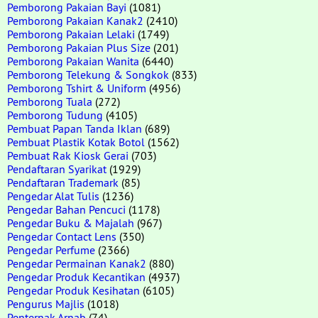
Pemborong Pakaian Bayi
(1081)
Pemborong Pakaian Kanak2
(2410)
Pemborong Pakaian Lelaki
(1749)
Pemborong Pakaian Plus Size
(201)
Pemborong Pakaian Wanita
(6440)
Pemborong Telekung & Songkok
(833)
Pemborong Tshirt & Uniform
(4956)
Pemborong Tuala
(272)
Pemborong Tudung
(4105)
Pembuat Papan Tanda Iklan
(689)
Pembuat Plastik Kotak Botol
(1562)
Pembuat Rak Kiosk Gerai
(703)
Pendaftaran Syarikat
(1929)
Pendaftaran Trademark
(85)
Pengedar Alat Tulis
(1236)
Pengedar Bahan Pencuci
(1178)
Pengedar Buku & Majalah
(967)
Pengedar Contact Lens
(350)
Pengedar Perfume
(2366)
Pengedar Permainan Kanak2
(880)
Pengedar Produk Kecantikan
(4937)
Pengedar Produk Kesihatan
(6105)
Pengurus Majlis
(1018)
Penternak Arnab
(74)