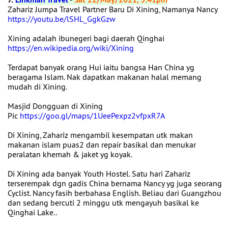
Zahariz Jumpa Travel Partner Baru Di Xining, Namanya Nancy
https://youtu.be/lSHL_GgkGzw
Xining adalah ibunegeri bagi daerah Qinghai
https://en.wikipedia.org/wiki/Xining
Terdapat banyak orang Hui iaitu bangsa Han China yg
beragama Islam. Nak dapatkan makanan halal memang
mudah di Xining.
Masjid Dongguan di Xining
Pic
https://goo.gl/maps/1UeePexpz2vfpxR7A
Di Xining, Zahariz mengambil kesempatan utk makan
makanan islam puas2 dan repair basikal dan menukar
peralatan khemah & jaket yg koyak.
Di Xining ada banyak Youth Hostel. Satu hari Zahariz
terserempak dgn gadis China bernama Nancy yg juga seorang
Cyclist. Nancy fasih berbahasa English. Beliau dari Guangzhou
dan sedang bercuti 2 minggu utk mengayuh basikal ke
Qinghai Lake..