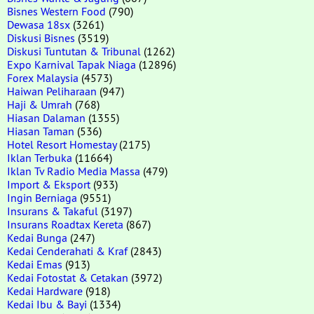
Bisnes Western Food
(790)
Dewasa 18sx
(3261)
Diskusi Bisnes
(3519)
Diskusi Tuntutan & Tribunal
(1262)
Expo Karnival Tapak Niaga
(12896)
Forex Malaysia
(4573)
Haiwan Peliharaan
(947)
Haji & Umrah
(768)
Hiasan Dalaman
(1355)
Hiasan Taman
(536)
Hotel Resort Homestay
(2175)
Iklan Terbuka
(11664)
Iklan Tv Radio Media Massa
(479)
Import & Eksport
(933)
Ingin Berniaga
(9551)
Insurans & Takaful
(3197)
Insurans Roadtax Kereta
(867)
Kedai Bunga
(247)
Kedai Cenderahati & Kraf
(2843)
Kedai Emas
(913)
Kedai Fotostat & Cetakan
(3972)
Kedai Hardware
(918)
Kedai Ibu & Bayi
(1334)