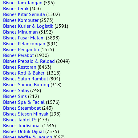
Bisnes Jam Tangan
(595)
Bisnes Jeruk
(303)
Bisnes Kitar Semula
(1502)
Bisnes Komputer
(2573)
Bisnes Kurier & Logistik
(1591)
Bisnes Minuman
(3192)
Bisnes Pasar Malam
(3898)
Bisnes Pelancongan
(991)
Bisnes Pengantin
(1325)
Bisnes Perabot
(1930)
Bisnes Prepaid & Reload
(2049)
Bisnes Restoran
(8463)
Bisnes Roti & Bakeri
(1318)
Bisnes Salun Rambut
(804)
Bisnes Sarang Burung
(318)
Bisnes Satay
(748)
Bisnes Sms
(212)
Bisnes Spa & Facial
(1576)
Bisnes Steamboat
(243)
Bisnes Stesen Minyak
(198)
Bisnes Tablet Pc
(473)
Bisnes Tradisional
(1345)
Bisnes Untuk Dijual
(7575)
Bisnes Waffle & Jagung
(667)