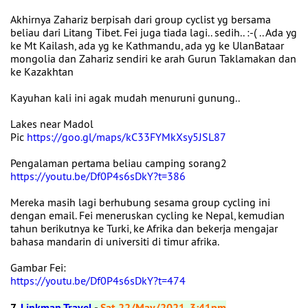
Akhirnya Zahariz berpisah dari group cyclist yg bersama
beliau dari Litang Tibet. Fei juga tiada lagi.. sedih.. :-( .. Ada yg
ke Mt Kailash, ada yg ke Kathmandu, ada yg ke UlanBataar
mongolia dan Zahariz sendiri ke arah Gurun Taklamakan dan
ke Kazakhtan
Kayuhan kali ini agak mudah menuruni gunung..
Lakes near Madol
Pic
https://goo.gl/maps/kC33FYMkXsy5JSL87
Pengalaman pertama beliau camping sorang2
https://youtu.be/Df0P4s6sDkY?t=386
Mereka masih lagi berhubung sesama group cycling ini
dengan email. Fei meneruskan cycling ke Nepal, kemudian
tahun berikutnya ke Turki, ke Afrika dan bekerja mengajar
bahasa mandarin di universiti di timur afrika.
Gambar Fei:
https://youtu.be/Df0P4s6sDkY?t=474
7.
Linkman Travel
-
Sat 22/May/2021, 3:41pm