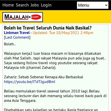
Home
Search
Jobs
Login
Boleh ke Travel Seluruh Dunia Naik Basikal?
Linkman Travel
-
Updated: Tue 18/May/2021 2:48pm
[
Last Comment
]
Boleh..
Walaupun kerja2 luar biasa macam ni biasanya dilakukan
oleh Mat Salleh.. tapi rakyat Malaysia pun ada juga yg buat..
Saya sedang follow travel vlog youtube seorang rakyat
Malaysia nih (channel Zahariz).
Zahariz: Sebab Sebenar Kenapa Aku Berbasikal
https://youtu.be/JTdTJgudBmI
Beliau memulakan travel seawal tahun 2010 lagi. Beliau
seorang lecturer dan dah memang selalu travel back-pack di
area Asia Tenggara.
Disebabkan satu kejadian yg berlaku (kerja freelance yg