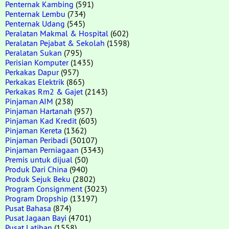
Penternak Kambing
(591)
Penternak Lembu
(734)
Penternak Udang
(545)
Peralatan Makmal & Hospital
(602)
Peralatan Pejabat & Sekolah
(1598)
Peralatan Sukan
(795)
Perisian Komputer
(1435)
Perkakas Dapur
(957)
Perkakas Elektrik
(865)
Perkakas Rm2 & Gajet
(2143)
Pinjaman AIM
(238)
Pinjaman Hartanah
(957)
Pinjaman Kad Kredit
(603)
Pinjaman Kereta
(1362)
Pinjaman Peribadi
(30107)
Pinjaman Perniagaan
(3343)
Premis untuk dijual
(50)
Produk Dari China
(940)
Produk Sejuk Beku
(2802)
Program Consignment
(3023)
Program Dropship
(13197)
Pusat Bahasa
(874)
Pusat Jagaan Bayi
(4701)
Pusat Latihan
(1558)