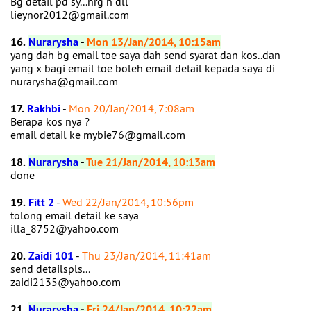
Bg detail pd sy...hrg n dll
lieynor2012@gmail.com
16.
Nurarysha
-
Mon 13/Jan/2014, 10:15am
yang dah bg email toe saya dah send syarat dan kos..dan
yang x bagi email toe boleh email detail kepada saya di
nurarysha@gmail.com
17.
Rakhbi
-
Mon 20/Jan/2014, 7:08am
Berapa kos nya ?
email detail ke mybie76@gmail.com
18.
Nurarysha
-
Tue 21/Jan/2014, 10:13am
done
19.
Fitt 2
-
Wed 22/Jan/2014, 10:56pm
tolong email detail ke saya
illa_8752@yahoo.com
20.
Zaidi 101
-
Thu 23/Jan/2014, 11:41am
send detailspls...
zaidi2135@yahoo.com
21.
Nurarysha
-
Fri 24/Jan/2014, 10:22am