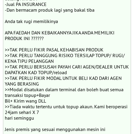
-Jual PA INSURANCE
-Dan bermacam produk lagi yang bakal tiba
Anda tak rugi memilikinya
APA FAEDAH DAN KEBAIKANNYA JIKA ANDA MEMILIKI
PRODUK INI ??????
>>TAK PERLU FIKIR PASAL KEHABISAN PRODUK
>>TAK PERLU TANGGUNG RISIKO TERSILAP TOPUP/ RUGI/
KENA TIPU PELANGGAN
>>TAK PERLU BERSUSAH PAYAH CARI AGEN/DEALER UNTUK
DAPATKAN KAD TOPUP/reload
>>TAK PERLU FIKIR MODAL UNTUK BELI KAD DARI AGEN
YANG BERASING
>>Modal disatukan dalam terminal dan boleh buat semua
transaksi topup+Bayar
Bil+ Kirim wang DLL
>>Tiada waktu tertentu untuk topup akaun. Kami beroperasi
24jam sehari X 7
hari seminggu
Jenis premis yang sesuai menggunakan mesin ini