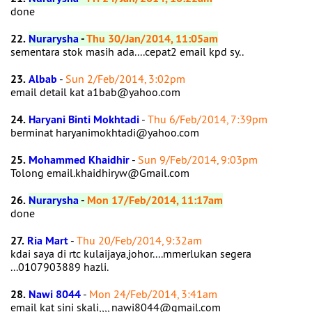
done
22.
Nurarysha
-
Thu 30/Jan/2014, 11:05am
sementara stok masih ada....cepat2 email kpd sy..
23.
Albab
-
Sun 2/Feb/2014, 3:02pm
email detail kat a1bab@yahoo.com
24.
Haryani Binti Mokhtadi
-
Thu 6/Feb/2014, 7:39pm
berminat haryanimokhtadi@yahoo.com
25.
Mohammed Khaidhir
-
Sun 9/Feb/2014, 9:03pm
Tolong email.khaidhiryw@Gmail.com
26.
Nurarysha
-
Mon 17/Feb/2014, 11:17am
done
27.
Ria Mart
-
Thu 20/Feb/2014, 9:32am
kdai saya di rtc kulaijaya,johor....mmerlukan segera
...0107903889 hazli.
28.
Nawi 8044
-
Mon 24/Feb/2014, 3:41am
email kat sini skali,,,, nawi8044@gmail.com