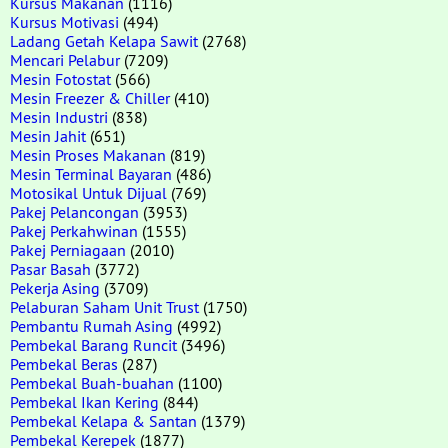
Kursus Makanan
(1116)
Kursus Motivasi
(494)
Ladang Getah Kelapa Sawit
(2768)
Mencari Pelabur
(7209)
Mesin Fotostat
(566)
Mesin Freezer & Chiller
(410)
Mesin Industri
(838)
Mesin Jahit
(651)
Mesin Proses Makanan
(819)
Mesin Terminal Bayaran
(486)
Motosikal Untuk Dijual
(769)
Pakej Pelancongan
(3953)
Pakej Perkahwinan
(1555)
Pakej Perniagaan
(2010)
Pasar Basah
(3772)
Pekerja Asing
(3709)
Pelaburan Saham Unit Trust
(1750)
Pembantu Rumah Asing
(4992)
Pembekal Barang Runcit
(3496)
Pembekal Beras
(287)
Pembekal Buah-buahan
(1100)
Pembekal Ikan Kering
(844)
Pembekal Kelapa & Santan
(1379)
Pembekal Kerepek
(1877)