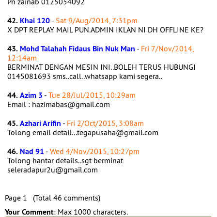
Pn zainab 0125054092
42.
Khai 120
-
Sat 9/Aug/2014, 7:31pm
X DPT REPLAY MAIL PUN.ADMIN IKLAN NI DH OFFLINE KE?
43.
Mohd Talahah Fidaus Bin Nuk Man
-
Fri 7/Nov/2014,
12:14am
BERMINAT DENGAN MESIN INI..BOLEH TERUS HUBUNGI
0145081693 sms..call..whatsapp kami segera..
44.
Azim 3
-
Tue 28/Jul/2015, 10:29am
Email : hazimabas@gmail.com
45.
Azhari Arifin
-
Fri 2/Oct/2015, 3:08am
Tolong email detail...tegapusaha@gmail.com
46.
Nad 91
-
Wed 4/Nov/2015, 10:27pm
Tolong hantar details..sgt berminat
seleradapur2u@gmail.com
Page 1 (Total 46 comments)
Your Comment
: Max 1000 characters.