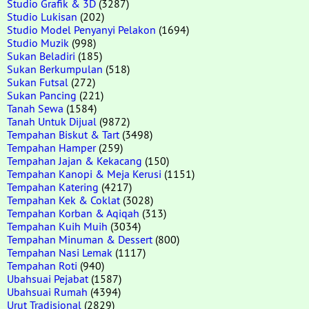
Studio Grafik & 3D
(3287)
Studio Lukisan
(202)
Studio Model Penyanyi Pelakon
(1694)
Studio Muzik
(998)
Sukan Beladiri
(185)
Sukan Berkumpulan
(518)
Sukan Futsal
(272)
Sukan Pancing
(221)
Tanah Sewa
(1584)
Tanah Untuk Dijual
(9872)
Tempahan Biskut & Tart
(3498)
Tempahan Hamper
(259)
Tempahan Jajan & Kekacang
(150)
Tempahan Kanopi & Meja Kerusi
(1151)
Tempahan Katering
(4217)
Tempahan Kek & Coklat
(3028)
Tempahan Korban & Aqiqah
(313)
Tempahan Kuih Muih
(3034)
Tempahan Minuman & Dessert
(800)
Tempahan Nasi Lemak
(1117)
Tempahan Roti
(940)
Ubahsuai Pejabat
(1587)
Ubahsuai Rumah
(4394)
Urut Tradisional
(2829)