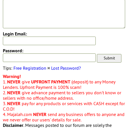
Login Email:
Password:
Tips:
Free Registration
¤
Lost Password?
Warning!
1.
NEVER
give
UPFRONT PAYMENT
(deposit) to any Money
Lenders. Upfront Payment is 100% scam!
2.
NEVER
give advance payment to sellers you don't know or
sellers with no office/home address.
3.
NEVER
pay for any products or services with CASH except for
C.O.D!
4. Majalah.com
NEVER
send any business offers to anyone and
we never offer our users' details for sale.
Disclaimer
. Messages posted to our forum are solely the