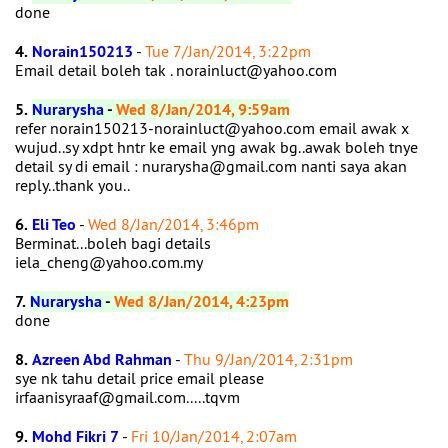
done
4.
Norain150213
-
Tue 7/Jan/2014, 3:22pm
Email detail boleh tak . norainluct@yahoo.com
5.
Nurarysha
-
Wed 8/Jan/2014, 9:59am
refer norain150213-norainluct@yahoo.com email awak x
wujud..sy xdpt hntr ke email yng awak bg..awak boleh tnye
detail sy di email : nurarysha@gmail.com nanti saya akan
reply..thank you..
6.
Eli Teo
-
Wed 8/Jan/2014, 3:46pm
Berminat...boleh bagi details
iela_cheng@yahoo.com.my
7.
Nurarysha
-
Wed 8/Jan/2014, 4:23pm
done
8.
Azreen Abd Rahman
-
Thu 9/Jan/2014, 2:31pm
sye nk tahu detail price email please
irfaanisyraaf@gmail.com.....tqvm
9.
Mohd Fikri 7
-
Fri 10/Jan/2014, 2:07am