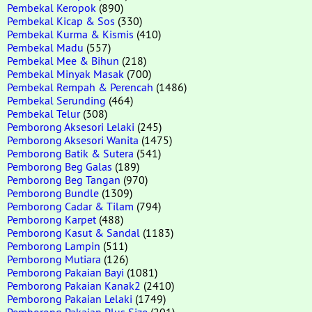
Pembekal Keropok
(890)
Pembekal Kicap & Sos
(330)
Pembekal Kurma & Kismis
(410)
Pembekal Madu
(557)
Pembekal Mee & Bihun
(218)
Pembekal Minyak Masak
(700)
Pembekal Rempah & Perencah
(1486)
Pembekal Serunding
(464)
Pembekal Telur
(308)
Pemborong Aksesori Lelaki
(245)
Pemborong Aksesori Wanita
(1475)
Pemborong Batik & Sutera
(541)
Pemborong Beg Galas
(189)
Pemborong Beg Tangan
(970)
Pemborong Bundle
(1309)
Pemborong Cadar & Tilam
(794)
Pemborong Karpet
(488)
Pemborong Kasut & Sandal
(1183)
Pemborong Lampin
(511)
Pemborong Mutiara
(126)
Pemborong Pakaian Bayi
(1081)
Pemborong Pakaian Kanak2
(2410)
Pemborong Pakaian Lelaki
(1749)
Pemborong Pakaian Plus Size
(201)