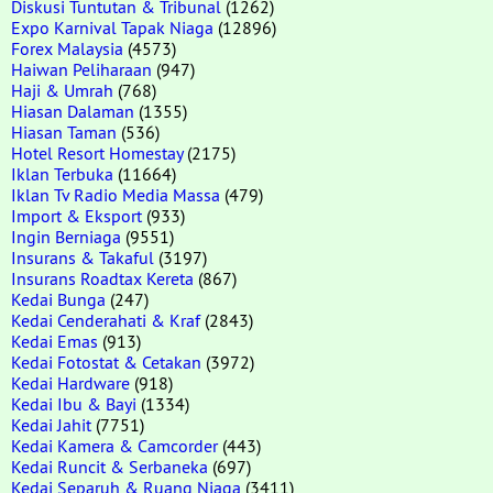
Diskusi Tuntutan & Tribunal
(1262)
Expo Karnival Tapak Niaga
(12896)
Forex Malaysia
(4573)
Haiwan Peliharaan
(947)
Haji & Umrah
(768)
Hiasan Dalaman
(1355)
Hiasan Taman
(536)
Hotel Resort Homestay
(2175)
Iklan Terbuka
(11664)
Iklan Tv Radio Media Massa
(479)
Import & Eksport
(933)
Ingin Berniaga
(9551)
Insurans & Takaful
(3197)
Insurans Roadtax Kereta
(867)
Kedai Bunga
(247)
Kedai Cenderahati & Kraf
(2843)
Kedai Emas
(913)
Kedai Fotostat & Cetakan
(3972)
Kedai Hardware
(918)
Kedai Ibu & Bayi
(1334)
Kedai Jahit
(7751)
Kedai Kamera & Camcorder
(443)
Kedai Runcit & Serbaneka
(697)
Kedai Separuh & Ruang Niaga
(3411)