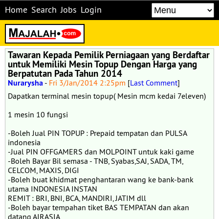
Home
Search
Jobs
Login
Tawaran Kepada Pemilik Perniagaan yang Berdaftar
untuk Memiliki Mesin Topup Dengan Harga yang
Berpatutan Pada Tahun 2014
Nurarysha
-
Fri 3/Jan/2014 2:25pm
[
Last Comment
]
Dapatkan terminal mesin topup( Mesin mcm kedai 7eleven)
1 mesin 10 fungsi
-Boleh Jual PIN TOPUP : Prepaid tempatan dan PULSA
indonesia
-Jual PIN OFFGAMERS dan MOLPOINT untuk kaki game
-Boleh Bayar Bil semasa - TNB, Syabas,SAJ, SADA, TM,
CELCOM, MAXIS, DIGI
-Boleh buat khidmat penghantaran wang ke bank-bank
utama INDONESIA INSTAN
REMIT : BRI, BNI, BCA, MANDIRI, JATIM dll
-Boleh bayar tempahan tiket BAS TEMPATAN dan akan
datang AIRASIA