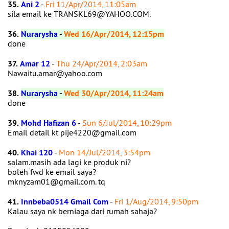
35.
Ani 2
-
Fri 11/Apr/2014, 11:05am
sila email ke TRANSKL69@YAHOO.COM.
36.
Nurarysha
-
Wed 16/Apr/2014, 12:15pm
done
37.
Amar 12
-
Thu 24/Apr/2014, 2:03am
Nawaitu.amar@yahoo.com
38.
Nurarysha
-
Wed 30/Apr/2014, 11:24am
done
39.
Mohd Hafizan 6
-
Sun 6/Jul/2014, 10:29pm
Email detail kt pije4220@gmail.com
40.
Khai 120
-
Mon 14/Jul/2014, 3:54pm
salam.masih ada lagi ke produk ni?
boleh fwd ke email saya?
mknyzam01@gmail.com. tq
41.
Innbeba0514 Gmail Com
-
Fri 1/Aug/2014, 9:50pm
Kalau saya nk berniaga dari rumah sahaja?