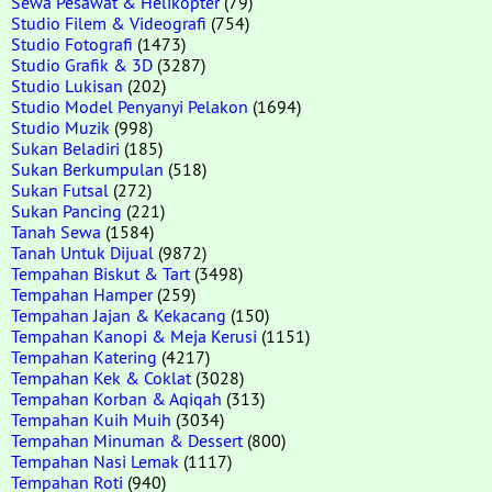
Sewa Pesawat & Helikopter
(79)
Studio Filem & Videografi
(754)
Studio Fotografi
(1473)
Studio Grafik & 3D
(3287)
Studio Lukisan
(202)
Studio Model Penyanyi Pelakon
(1694)
Studio Muzik
(998)
Sukan Beladiri
(185)
Sukan Berkumpulan
(518)
Sukan Futsal
(272)
Sukan Pancing
(221)
Tanah Sewa
(1584)
Tanah Untuk Dijual
(9872)
Tempahan Biskut & Tart
(3498)
Tempahan Hamper
(259)
Tempahan Jajan & Kekacang
(150)
Tempahan Kanopi & Meja Kerusi
(1151)
Tempahan Katering
(4217)
Tempahan Kek & Coklat
(3028)
Tempahan Korban & Aqiqah
(313)
Tempahan Kuih Muih
(3034)
Tempahan Minuman & Dessert
(800)
Tempahan Nasi Lemak
(1117)
Tempahan Roti
(940)