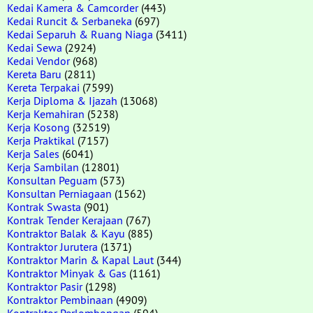
Kedai Kamera & Camcorder
(443)
Kedai Runcit & Serbaneka
(697)
Kedai Separuh & Ruang Niaga
(3411)
Kedai Sewa
(2924)
Kedai Vendor
(968)
Kereta Baru
(2811)
Kereta Terpakai
(7599)
Kerja Diploma & Ijazah
(13068)
Kerja Kemahiran
(5238)
Kerja Kosong
(32519)
Kerja Praktikal
(7157)
Kerja Sales
(6041)
Kerja Sambilan
(12801)
Konsultan Peguam
(573)
Konsultan Perniagaan
(1562)
Kontrak Swasta
(901)
Kontrak Tender Kerajaan
(767)
Kontraktor Balak & Kayu
(885)
Kontraktor Jurutera
(1371)
Kontraktor Marin & Kapal Laut
(344)
Kontraktor Minyak & Gas
(1161)
Kontraktor Pasir
(1298)
Kontraktor Pembinaan
(4909)
Kontraktor Perlombongan
(594)