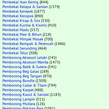
Pembekal Ikan Kering
(844)
Pembekal Kelapa & Santan
(1379)
Pembekal Kerepek
(1877)
Pembekal Keropok
(890)
Pembekal Kicap & Sos
(330)
Pembekal Kurma & Kismis
(410)
Pembekal Madu
(557)
Pembekal Mee & Bihun
(218)
Pembekal Minyak Masak
(700)
Pembekal Rempah & Perencah
(1486)
Pembekal Serunding
(464)
Pembekal Telur
(308)
Pemborong Aksesori Lelaki
(245)
Pemborong Aksesori Wanita
(1475)
Pemborong Batik & Sutera
(541)
Pemborong Beg Galas
(189)
Pemborong Beg Tangan
(970)
Pemborong Bundle
(1309)
Pemborong Cadar & Tilam
(794)
Pemborong Karpet
(488)
Pemborong Kasut & Sandal
(1183)
Pemborong Lampin
(511)
Pemborong Mutiara
(126)
Pemborong Pakaian Bayi
(1081)