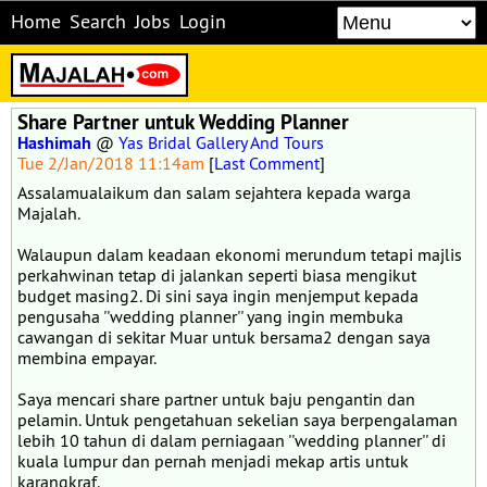
Home
Search
Jobs
Login
Share Partner untuk Wedding Planner
Hashimah
@
Yas Bridal Gallery And Tours
Tue 2/Jan/2018 11:14am
[
Last Comment
]
Assalamualaikum dan salam sejahtera kepada warga
Majalah.
Walaupun dalam keadaan ekonomi merundum tetapi majlis
perkahwinan tetap di jalankan seperti biasa mengikut
budget masing2. Di sini saya ingin menjemput kepada
pengusaha ''wedding planner'' yang ingin membuka
cawangan di sekitar Muar untuk bersama2 dengan saya
membina empayar.
Saya mencari share partner untuk baju pengantin dan
pelamin. Untuk pengetahuan sekelian saya berpengalaman
lebih 10 tahun di dalam perniagaan ''wedding planner'' di
kuala lumpur dan pernah menjadi mekap artis untuk
karangkraf.