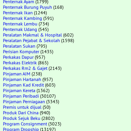
Penternak Ayam
(1799)
Penternak Burung Puyuh
(168)
Penternak Ikan
(1244)
Penternak Kambing
(591)
Penternak Lembu
(734)
Penternak Udang
(545)
Peralatan Makmal & Hospital
(602)
Peralatan Pejabat & Sekolah
(1598)
Peralatan Sukan
(795)
Perisian Komputer
(1435)
Perkakas Dapur
(957)
Perkakas Elektrik
(865)
Perkakas Rm2 & Gajet
(2143)
Pinjaman AIM
(238)
Pinjaman Hartanah
(957)
Pinjaman Kad Kredit
(603)
Pinjaman Kereta
(1362)
Pinjaman Peribadi
(30107)
Pinjaman Perniagaan
(3343)
Premis untuk dijual
(50)
Produk Dari China
(940)
Produk Sejuk Beku
(2802)
Program Consignment
(3023)
Program Dropship
(13197)