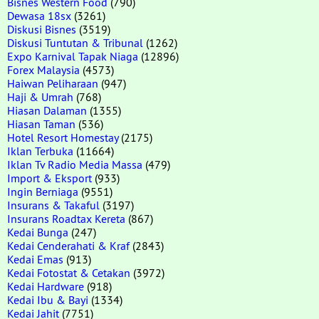
Bisnes Western Food
(790)
Dewasa 18sx
(3261)
Diskusi Bisnes
(3519)
Diskusi Tuntutan & Tribunal
(1262)
Expo Karnival Tapak Niaga
(12896)
Forex Malaysia
(4573)
Haiwan Peliharaan
(947)
Haji & Umrah
(768)
Hiasan Dalaman
(1355)
Hiasan Taman
(536)
Hotel Resort Homestay
(2175)
Iklan Terbuka
(11664)
Iklan Tv Radio Media Massa
(479)
Import & Eksport
(933)
Ingin Berniaga
(9551)
Insurans & Takaful
(3197)
Insurans Roadtax Kereta
(867)
Kedai Bunga
(247)
Kedai Cenderahati & Kraf
(2843)
Kedai Emas
(913)
Kedai Fotostat & Cetakan
(3972)
Kedai Hardware
(918)
Kedai Ibu & Bayi
(1334)
Kedai Jahit
(7751)