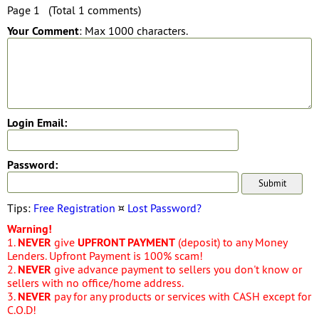
Page 1 (Total 1 comments)
Your Comment
: Max 1000 characters.
Login Email:
Password:
Tips:
Free Registration
¤
Lost Password?
Warning!
1.
NEVER
give
UPFRONT PAYMENT
(deposit) to any Money
Lenders. Upfront Payment is 100% scam!
2.
NEVER
give advance payment to sellers you don't know or
sellers with no office/home address.
3.
NEVER
pay for any products or services with CASH except for
C.O.D!