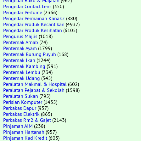
Pengedar Buku & Majalah
(967)
Pengedar Contact Lens
(350)
Pengedar Perfume
(2366)
Pengedar Permainan Kanak2
(880)
Pengedar Produk Kecantikan
(4937)
Pengedar Produk Kesihatan
(6105)
Pengurus Majlis
(1018)
Penternak Arnab
(74)
Penternak Ayam
(1799)
Penternak Burung Puyuh
(168)
Penternak Ikan
(1244)
Penternak Kambing
(591)
Penternak Lembu
(734)
Penternak Udang
(545)
Peralatan Makmal & Hospital
(602)
Peralatan Pejabat & Sekolah
(1598)
Peralatan Sukan
(795)
Perisian Komputer
(1435)
Perkakas Dapur
(957)
Perkakas Elektrik
(865)
Perkakas Rm2 & Gajet
(2143)
Pinjaman AIM
(238)
Pinjaman Hartanah
(957)
Pinjaman Kad Kredit
(603)