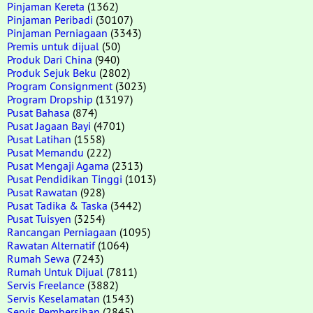
Pinjaman Kereta
(1362)
Pinjaman Peribadi
(30107)
Pinjaman Perniagaan
(3343)
Premis untuk dijual
(50)
Produk Dari China
(940)
Produk Sejuk Beku
(2802)
Program Consignment
(3023)
Program Dropship
(13197)
Pusat Bahasa
(874)
Pusat Jagaan Bayi
(4701)
Pusat Latihan
(1558)
Pusat Memandu
(222)
Pusat Mengaji Agama
(2313)
Pusat Pendidikan Tinggi
(1013)
Pusat Rawatan
(928)
Pusat Tadika & Taska
(3442)
Pusat Tuisyen
(3254)
Rancangan Perniagaan
(1095)
Rawatan Alternatif
(1064)
Rumah Sewa
(7243)
Rumah Untuk Dijual
(7811)
Servis Freelance
(3882)
Servis Keselamatan
(1543)
Servis Pembersihan
(2845)