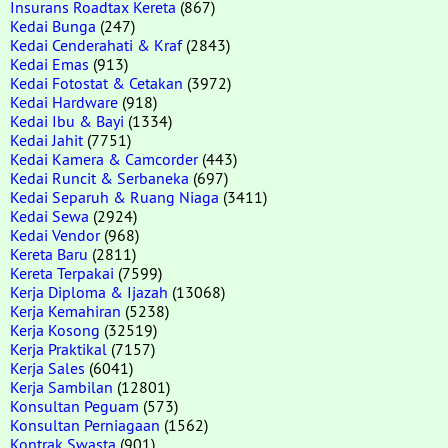
Insurans Roadtax Kereta
(867)
Kedai Bunga
(247)
Kedai Cenderahati & Kraf
(2843)
Kedai Emas
(913)
Kedai Fotostat & Cetakan
(3972)
Kedai Hardware
(918)
Kedai Ibu & Bayi
(1334)
Kedai Jahit
(7751)
Kedai Kamera & Camcorder
(443)
Kedai Runcit & Serbaneka
(697)
Kedai Separuh & Ruang Niaga
(3411)
Kedai Sewa
(2924)
Kedai Vendor
(968)
Kereta Baru
(2811)
Kereta Terpakai
(7599)
Kerja Diploma & Ijazah
(13068)
Kerja Kemahiran
(5238)
Kerja Kosong
(32519)
Kerja Praktikal
(7157)
Kerja Sales
(6041)
Kerja Sambilan
(12801)
Konsultan Peguam
(573)
Konsultan Perniagaan
(1562)
Kontrak Swasta
(901)