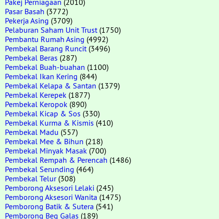
Pakej Perniagaan
(2010)
Pasar Basah
(3772)
Pekerja Asing
(3709)
Pelaburan Saham Unit Trust
(1750)
Pembantu Rumah Asing
(4992)
Pembekal Barang Runcit
(3496)
Pembekal Beras
(287)
Pembekal Buah-buahan
(1100)
Pembekal Ikan Kering
(844)
Pembekal Kelapa & Santan
(1379)
Pembekal Kerepek
(1877)
Pembekal Keropok
(890)
Pembekal Kicap & Sos
(330)
Pembekal Kurma & Kismis
(410)
Pembekal Madu
(557)
Pembekal Mee & Bihun
(218)
Pembekal Minyak Masak
(700)
Pembekal Rempah & Perencah
(1486)
Pembekal Serunding
(464)
Pembekal Telur
(308)
Pemborong Aksesori Lelaki
(245)
Pemborong Aksesori Wanita
(1475)
Pemborong Batik & Sutera
(541)
Pemborong Beg Galas
(189)