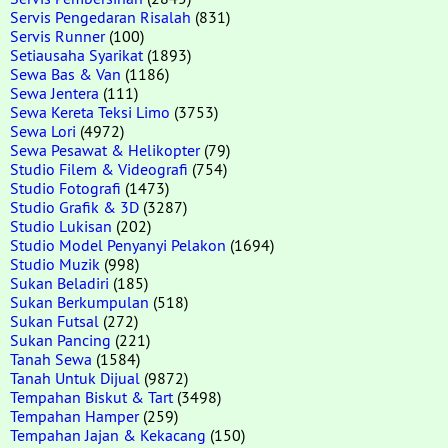
Servis Pengedaran Risalah
(831)
Servis Runner
(100)
Setiausaha Syarikat
(1893)
Sewa Bas & Van
(1186)
Sewa Jentera
(111)
Sewa Kereta Teksi Limo
(3753)
Sewa Lori
(4972)
Sewa Pesawat & Helikopter
(79)
Studio Filem & Videografi
(754)
Studio Fotografi
(1473)
Studio Grafik & 3D
(3287)
Studio Lukisan
(202)
Studio Model Penyanyi Pelakon
(1694)
Studio Muzik
(998)
Sukan Beladiri
(185)
Sukan Berkumpulan
(518)
Sukan Futsal
(272)
Sukan Pancing
(221)
Tanah Sewa
(1584)
Tanah Untuk Dijual
(9872)
Tempahan Biskut & Tart
(3498)
Tempahan Hamper
(259)
Tempahan Jajan & Kekacang
(150)