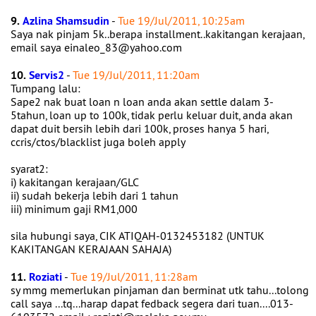
9.
Azlina Shamsudin
-
Tue 19/Jul/2011, 10:25am
Saya nak pinjam 5k..berapa installment..kakitangan kerajaan,
email saya einaleo_83@yahoo.com
10.
Servis2
-
Tue 19/Jul/2011, 11:20am
Tumpang lalu:
Sape2 nak buat loan n loan anda akan settle dalam 3-
5tahun, loan up to 100k, tidak perlu keluar duit, anda akan
dapat duit bersih lebih dari 100k, proses hanya 5 hari,
ccris/ctos/blacklist juga boleh apply
syarat2:
i) kakitangan kerajaan/GLC
ii) sudah bekerja lebih dari 1 tahun
iii) minimum gaji RM1,000
sila hubungi saya, CIK ATIQAH-0132453182 (UNTUK
KAKITANGAN KERAJAAN SAHAJA)
11.
Roziati
-
Tue 19/Jul/2011, 11:28am
sy mmg memerlukan pinjaman dan berminat utk tahu...tolong
call saya ...tq...harap dapat fedback segera dari tuan....013-