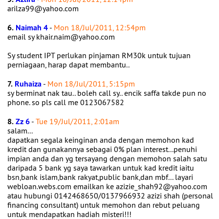
arilza99@yahoo.com
6.
Naimah 4
-
Mon 18/Jul/2011, 12:54pm
email sy khair.naim@yahoo.com
Sy student IPT perlukan pinjaman RM30k untuk tujuan
perniagaan, harap dapat membantu..
7.
Ruhaiza
-
Mon 18/Jul/2011, 5:15pm
sy berminat nak tau.. boleh call sy.. encik saffa takde pun no
phone. so pls call me 0123067582
8.
Zz 6
-
Tue 19/Jul/2011, 2:01am
salam...
dapatkan segala keinginan anda dengan memohon kad
kredit dan gunakannya sebagai 0% plan interest...penuhi
impian anda dan yg tersayang dengan memohon salah satu
daripada 5 bank yg saya tawarkan untuk kad kredit iaitu
bsn,bank islam,bank rakyat,public bank,dan mbf... layari
webloan.webs.com emailkan ke azizie_shah92@yahoo.com
atau hubungi 0142468650/0137966932 azizi shah (personal
financing consultant) untuk memohon dan rebut peluang
untuk mendapatkan hadiah misteri!!!