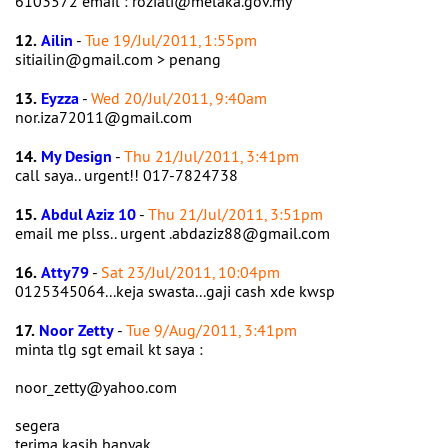
6103572 email : roziati@melaka.gov.my
12.
Ailin
-
Tue 19/Jul/2011, 1:55pm
sitiailin@gmail.com > penang
13.
Eyzza
-
Wed 20/Jul/2011, 9:40am
nor.iza72011@gmail.com
14.
My Design
-
Thu 21/Jul/2011, 3:41pm
call saya.. urgent!! 017-7824738
15.
Abdul Aziz 10
-
Thu 21/Jul/2011, 3:51pm
email me plss.. urgent .abdaziz88@gmail.com
16.
Atty79
-
Sat 23/Jul/2011, 10:04pm
0125345064...keja swasta...gaji cash xde kwsp
17.
Noor Zetty
-
Tue 9/Aug/2011, 3:41pm
minta tlg sgt email kt saya :
noor_zetty@yahoo.com
segera
terima kasih banyak