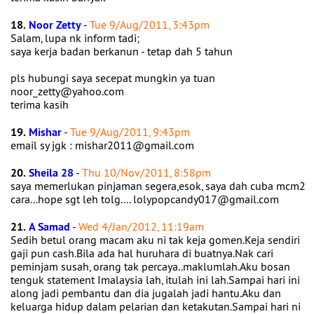
18.
Noor Zetty
-
Tue 9/Aug/2011, 3:43pm
Salam, lupa nk inform tadi;
saya kerja badan berkanun - tetap dah 5 tahun
pls hubungi saya secepat mungkin ya tuan
noor_zetty@yahoo.com
terima kasih
19.
Mishar
-
Tue 9/Aug/2011, 9:43pm
email sy jgk : mishar2011@gmail.com
20.
Sheila 28
-
Thu 10/Nov/2011, 8:58pm
saya memerlukan pinjaman segera,esok, saya dah cuba mcm2
cara...hope sgt leh tolg.... lolypopcandy017@gmail.com
21.
A Samad
-
Wed 4/Jan/2012, 11:19am
Sedih betul orang macam aku ni tak keja gomen.Keja sendiri
gaji pun cash.Bila ada hal huruhara di buatnya.Nak cari
peminjam susah, orang tak percaya..maklumlah.Aku bosan
tenguk statement Imalaysia lah, itulah ini lah.Sampai hari ini
along jadi pembantu dan dia jugalah jadi hantu.Aku dan
keluarga hidup dalam pelarian dan ketakutan.Sampai hari ni