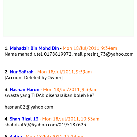
1.
Mahadzir Bin Mohd Din
-
Mon 18/Jul/2011, 9:34am
Nama mahadir, tel. 0178819972, mail presint_73@yahoo.com
2.
Nur Safirah
-
Mon 18/Jul/2011, 9:39am
[Account Deleted by Owner]
3.
Hasnan Harun
-
Mon 18/Jul/2011, 9:39am
swasta yang TIDAK disenaraikan boleh ke?
hasnan02@yahoo.com
4.
Shah Rizal 13
-
Mon 18/Jul/2011, 10:53am
shahrizal59@yahoo.com/0195187623
5.
Azlira
-
Mon 18/Jul/2011, 12:14pm