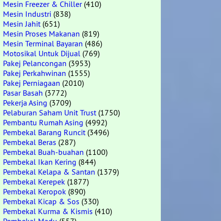
Mesin Freezer & Chiller
(410)
Mesin Industri
(838)
Mesin Jahit
(651)
Mesin Proses Makanan
(819)
Mesin Terminal Bayaran
(486)
Motosikal Untuk Dijual
(769)
Pakej Pelancongan
(3953)
Pakej Perkahwinan
(1555)
Pakej Perniagaan
(2010)
Pasar Basah
(3772)
Pekerja Asing
(3709)
Pelaburan Saham Unit Trust
(1750)
Pembantu Rumah Asing
(4992)
Pembekal Barang Runcit
(3496)
Pembekal Beras
(287)
Pembekal Buah-buahan
(1100)
Pembekal Ikan Kering
(844)
Pembekal Kelapa & Santan
(1379)
Pembekal Kerepek
(1877)
Pembekal Keropok
(890)
Pembekal Kicap & Sos
(330)
Pembekal Kurma & Kismis
(410)