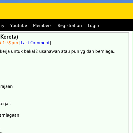
ory
Youtube
Members
Registration
Login
 Kereta)
3 1:39pm
[
Last Comment
]
kerja untuk bakal2 usahawan atau pun yg dah berniaga..
rajaan
erja :
erniagaan
.
yg