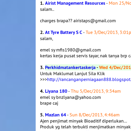
1.
Airist Management Resources
-
Mon 25/No
salam..
charges brapa?? airistaps@gmail.com
2.
At Tyre Battery S C
-
Tue 3/Dec/2013, 3:01
salam,
emel sy mfis1980@gmail.com
kertas kerja pusat servis tayar, nak tanya brp ca
3.
Perkhidmatankertaskerja
-
Wed 4/Dec/201
Untuk Maklumat Lanjut Sila Klik
>>>
http://rancanganperniagaan888.blogspot
4.
Liyana 180
-
Thu 5/Dec/2013, 9:34am
emel sy bnzlyana@yahoo.com
brape caj
5.
Mazlan 64
-
Sun 8/Dec/2013, 4:46am
Ajen penjimat minyak Bioaditif diperlukan...
Produk yg telah terbukti menjimatkan minyak