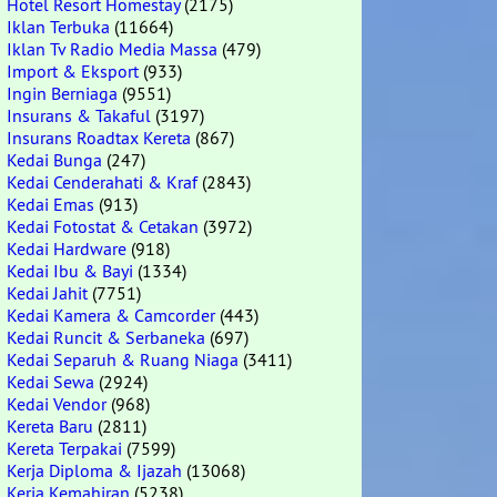
Hotel Resort Homestay
(2175)
Iklan Terbuka
(11664)
Iklan Tv Radio Media Massa
(479)
Import & Eksport
(933)
Ingin Berniaga
(9551)
Insurans & Takaful
(3197)
Insurans Roadtax Kereta
(867)
Kedai Bunga
(247)
Kedai Cenderahati & Kraf
(2843)
Kedai Emas
(913)
Kedai Fotostat & Cetakan
(3972)
Kedai Hardware
(918)
Kedai Ibu & Bayi
(1334)
Kedai Jahit
(7751)
Kedai Kamera & Camcorder
(443)
Kedai Runcit & Serbaneka
(697)
Kedai Separuh & Ruang Niaga
(3411)
Kedai Sewa
(2924)
Kedai Vendor
(968)
Kereta Baru
(2811)
Kereta Terpakai
(7599)
Kerja Diploma & Ijazah
(13068)
Kerja Kemahiran
(5238)