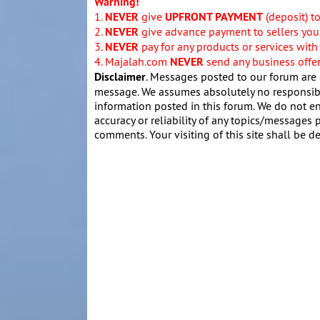
Warning!
1.
NEVER
give
UPFRONT PAYMENT
(deposit) t
2.
NEVER
give advance payment to sellers you 
3.
NEVER
pay for any products or services with
4. Majalah.com
NEVER
send any business offers
Disclaimer
. Messages posted to our forum are 
message. We assumes absolutely no responsibil
information posted in this forum. We do not en
accuracy or reliability of any topics/messages p
comments. Your visiting of this site shall be d