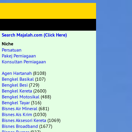
Search Majalah.com (Click Here)
Niche
Persatuan
Pakej Perniagaan
Konsultan Perniagaan
Agen Hartanah
(8108)
Bengkel Basikal
(107)
Bengkel Besi
(729)
Bengkel Kereta
(2600)
Bengkel Motosikal
(488)
Bengkel Tayar
(316)
Bisnes Air Mineral
(681)
Bisnes Ais Krim
(1030)
Bisnes Aksesori Kereta
(1069)
Bisnes Broadband
(1677)