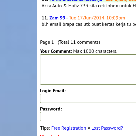
Azka Auto & Hafiz 733 sila cek inbox untuk H
11.
Zam 99
-
Tue 17/Jun/2014, 10:09pm
blh email brapa cas utk buat kertas kerja
Page 1 (Total 11 comments)
Your Comment
: Max 1000 characters.
Login Email:
Password:
Tips:
Free Registration
¤
Lost Password?