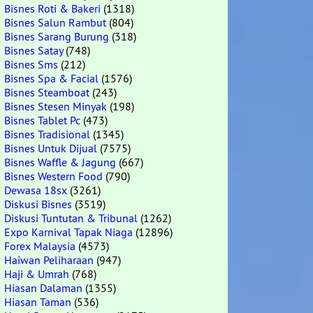
Bisnes Roti & Bakeri
(1318)
Bisnes Salun Rambut
(804)
Bisnes Sarang Burung
(318)
Bisnes Satay
(748)
Bisnes Sms
(212)
Bisnes Spa & Facial
(1576)
Bisnes Steamboat
(243)
Bisnes Stesen Minyak
(198)
Bisnes Tablet Pc
(473)
Bisnes Tradisional
(1345)
Bisnes Untuk Dijual
(7575)
Bisnes Waffle & Jagung
(667)
Bisnes Western Food
(790)
Dewasa 18sx
(3261)
Diskusi Bisnes
(3519)
Diskusi Tuntutan & Tribunal
(1262)
Expo Karnival Tapak Niaga
(12896)
Forex Malaysia
(4573)
Haiwan Peliharaan
(947)
Haji & Umrah
(768)
Hiasan Dalaman
(1355)
Hiasan Taman
(536)