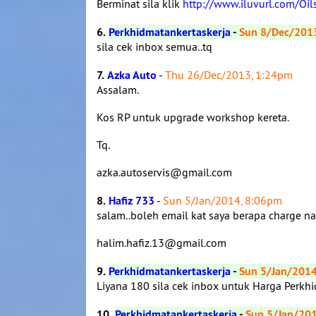
Berminat sila klik
http://www.iluvurl.com/Oil
6.
Perkhidmatankertaskerja
-
Sun 8/Dec/201
sila cek inbox semua..tq
7.
Azka Auto
-
Thu 26/Dec/2013, 1:24pm
Assalam.
Kos RP untuk upgrade workshop kereta.
Tq.
azka.autoservis@gmail.com
8.
Hafiz 733
-
Sun 5/Jan/2014, 8:06pm
salam..boleh email kat saya berapa charge na
halim.hafiz.13@gmail.com
9.
Perkhidmatankertaskerja
-
Sun 5/Jan/201
Liyana 180 sila cek inbox untuk Harga Perkhi
10.
Perkhidmatankertaskerja
-
Sun 5/Jan/20