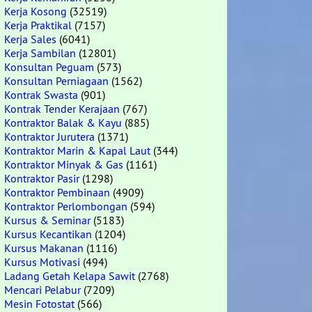
Kerja Kosong
(32519)
Kerja Praktikal
(7157)
Kerja Sales
(6041)
Kerja Sambilan
(12801)
Konsultan Peguam
(573)
Konsultan Perniagaan
(1562)
Kontrak Swasta
(901)
Kontrak Tender Kerajaan
(767)
Kontraktor Balak & Kayu
(885)
Kontraktor Jurutera
(1371)
Kontraktor Marin & Kapal Laut
(344)
Kontraktor Minyak & Gas
(1161)
Kontraktor Pasir
(1298)
Kontraktor Pembinaan
(4909)
Kontraktor Perlombongan
(594)
Kursus & Seminar
(5183)
Kursus Kecantikan
(1204)
Kursus Makanan
(1116)
Kursus Motivasi
(494)
Ladang Getah Kelapa Sawit
(2768)
Mencari Pelabur
(7209)
Mesin Fotostat
(566)