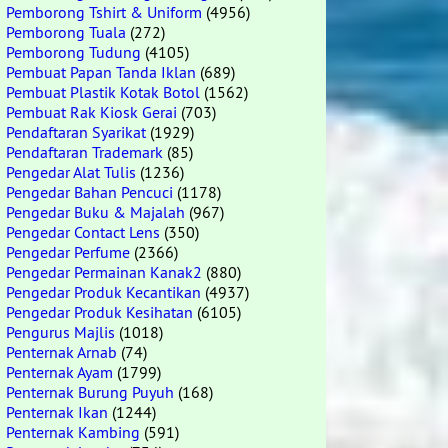
Pemborong Tshirt & Uniform
(4956)
Pemborong Tuala
(272)
Pemborong Tudung
(4105)
Pembuat Papan Tanda Iklan
(689)
Pembuat Plastik Kotak Botol
(1562)
Pembuat Rak Kiosk Gerai
(703)
Pendaftaran Syarikat
(1929)
Pendaftaran Trademark
(85)
Pengedar Alat Tulis
(1236)
Pengedar Bahan Pencuci
(1178)
Pengedar Buku & Majalah
(967)
Pengedar Contact Lens
(350)
Pengedar Perfume
(2366)
Pengedar Permainan Kanak2
(880)
Pengedar Produk Kecantikan
(4937)
Pengedar Produk Kesihatan
(6105)
Pengurus Majlis
(1018)
Penternak Arnab
(74)
Penternak Ayam
(1799)
Penternak Burung Puyuh
(168)
Penternak Ikan
(1244)
Penternak Kambing
(591)