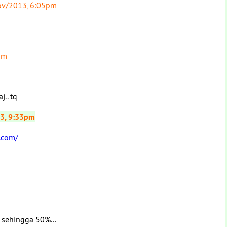
v/2013, 6:05pm
pm
j.. tq
3, 9:33pm
.com/
 sehingga 50%...