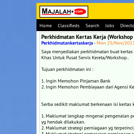
Home
Classifieds
Search
Jobs
Direct
Perkhidmatan Kertas Kerja (Workshop
Perkhidmatankertaskerja
-
Mon 25/Nov/201
Saya menyediakan perkhidmatan buat kertas 
Khas Untuk Pusat Servis Kereta/Workshop..
Tujuan perkhidmatan ini :
1. Ingin Memohon Pinjaman Bank
2. Ingin Memohon Pembiayaan dari Agensi Ke
Serba sedikit maklumat berkenaan isi kertas k
1. Maklumat lengkap mngenai pengenalan p
yg hendak dilakukan.
2. Maklumat strategi perniagaan yg terperinci
3. Maklumat strategi pemasaran perniagaan 