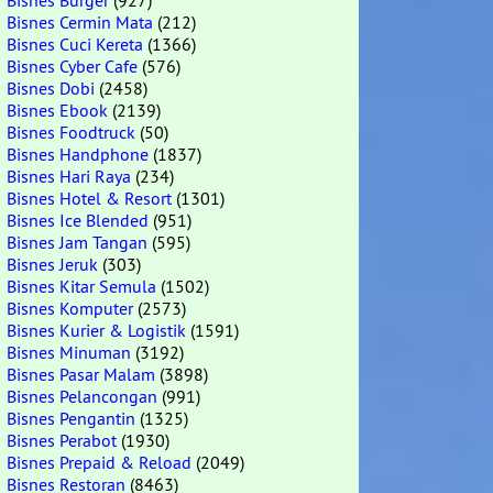
Bisnes Burger
(927)
Bisnes Cermin Mata
(212)
Bisnes Cuci Kereta
(1366)
Bisnes Cyber Cafe
(576)
Bisnes Dobi
(2458)
Bisnes Ebook
(2139)
Bisnes Foodtruck
(50)
Bisnes Handphone
(1837)
Bisnes Hari Raya
(234)
Bisnes Hotel & Resort
(1301)
Bisnes Ice Blended
(951)
Bisnes Jam Tangan
(595)
Bisnes Jeruk
(303)
Bisnes Kitar Semula
(1502)
Bisnes Komputer
(2573)
Bisnes Kurier & Logistik
(1591)
Bisnes Minuman
(3192)
Bisnes Pasar Malam
(3898)
Bisnes Pelancongan
(991)
Bisnes Pengantin
(1325)
Bisnes Perabot
(1930)
Bisnes Prepaid & Reload
(2049)
Bisnes Restoran
(8463)