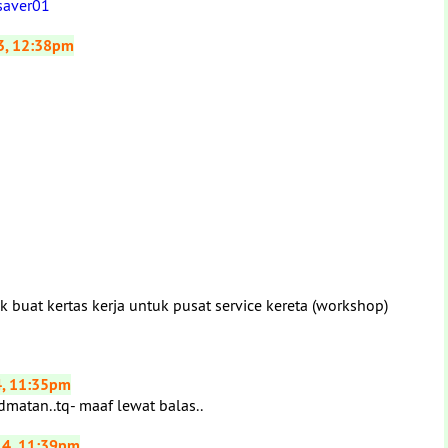
saver01
3, 12:38pm
k buat kertas kerja untuk pusat service kereta (workshop)
4, 11:35pm
dmatan..tq- maaf lewat balas..
14, 11:39pm