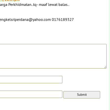
arga Perkhidmatan..tq- maaf lewat balas..
 tu bengkelsriperdana@yahoo.com 0176189327