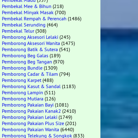
Pembekal Madu
(557)
Pembekal Mee & Bihun
(218)
Pembekal Minyak Masak
(700)
Pembekal Rempah & Perencah
(1486)
Pembekal Serunding
(464)
Pembekal Telur
(308)
Pemborong Aksesori Lelaki
(245)
Pemborong Aksesori Wanita
(1475)
Pemborong Batik & Sutera
(541)
Pemborong Beg Galas
(189)
Pemborong Beg Tangan
(970)
Pemborong Bundle
(1309)
Pemborong Cadar & Tilam
(794)
Pemborong Karpet
(488)
Pemborong Kasut & Sandal
(1183)
Pemborong Lampin
(511)
Pemborong Mutiara
(126)
Pemborong Pakaian Bayi
(1081)
Pemborong Pakaian Kanak2
(2410)
Pemborong Pakaian Lelaki
(1749)
Pemborong Pakaian Plus Size
(201)
Pemborong Pakaian Wanita
(6440)
Pemborong Telekung & Songkok
(833)