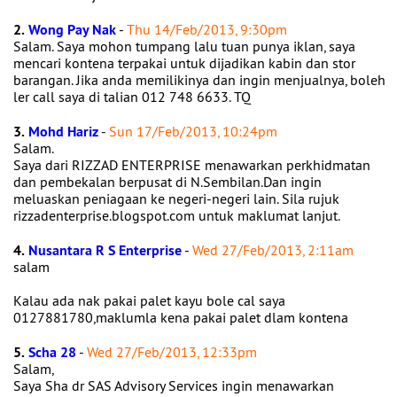
2.
Wong Pay Nak
-
Thu 14/Feb/2013, 9:30pm
Salam. Saya mohon tumpang lalu tuan punya iklan, saya
mencari kontena terpakai untuk dijadikan kabin dan stor
barangan. Jika anda memilikinya dan ingin menjualnya, boleh
ler call saya di talian 012 748 6633. TQ
3.
Mohd Hariz
-
Sun 17/Feb/2013, 10:24pm
Salam.
Saya dari RIZZAD ENTERPRISE menawarkan perkhidmatan
dan pembekalan berpusat di N.Sembilan.Dan ingin
meluaskan peniagaan ke negeri-negeri lain. Sila rujuk
rizzadenterprise.blogspot.com untuk maklumat lanjut.
4.
Nusantara R S Enterprise
-
Wed 27/Feb/2013, 2:11am
salam
Kalau ada nak pakai palet kayu bole cal saya
0127881780,maklumla kena pakai palet dlam kontena
5.
Scha 28
-
Wed 27/Feb/2013, 12:33pm
Salam,
Saya Sha dr SAS Advisory Services ingin menawarkan