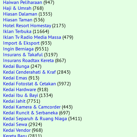
Haiwan Peliharaan
(947)
Haji & Umrah
(768)
Hiasan Dalaman
(1355)
Hiasan Taman
(536)
Hotel Resort Homestay
(2175)
Iklan Terbuka
(11664)
Iklan Tv Radio Media Massa
(479)
Import & Eksport
(933)
Ingin Berniaga
(9551)
Insurans & Takaful
(3197)
Insurans Roadtax Kereta
(867)
Kedai Bunga
(247)
Kedai Cenderahati & Kraf
(2843)
Kedai Emas
(913)
Kedai Fotostat & Cetakan
(3972)
Kedai Hardware
(918)
Kedai Ibu & Bayi
(1334)
Kedai Jahit
(7751)
Kedai Kamera & Camcorder
(443)
Kedai Runcit & Serbaneka
(697)
Kedai Separuh & Ruang Niaga
(3411)
Kedai Sewa
(2924)
Kedai Vendor
(968)
Kereta Baru
(2811)