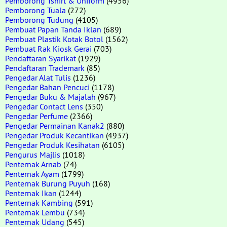
Pemborong Tshirt & Uniform
(4956)
Pemborong Tuala
(272)
Pemborong Tudung
(4105)
Pembuat Papan Tanda Iklan
(689)
Pembuat Plastik Kotak Botol
(1562)
Pembuat Rak Kiosk Gerai
(703)
Pendaftaran Syarikat
(1929)
Pendaftaran Trademark
(85)
Pengedar Alat Tulis
(1236)
Pengedar Bahan Pencuci
(1178)
Pengedar Buku & Majalah
(967)
Pengedar Contact Lens
(350)
Pengedar Perfume
(2366)
Pengedar Permainan Kanak2
(880)
Pengedar Produk Kecantikan
(4937)
Pengedar Produk Kesihatan
(6105)
Pengurus Majlis
(1018)
Penternak Arnab
(74)
Penternak Ayam
(1799)
Penternak Burung Puyuh
(168)
Penternak Ikan
(1244)
Penternak Kambing
(591)
Penternak Lembu
(734)
Penternak Udang
(545)