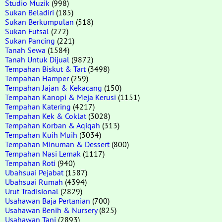
Studio Muzik
(998)
Sukan Beladiri
(185)
Sukan Berkumpulan
(518)
Sukan Futsal
(272)
Sukan Pancing
(221)
Tanah Sewa
(1584)
Tanah Untuk Dijual
(9872)
Tempahan Biskut & Tart
(3498)
Tempahan Hamper
(259)
Tempahan Jajan & Kekacang
(150)
Tempahan Kanopi & Meja Kerusi
(1151)
Tempahan Katering
(4217)
Tempahan Kek & Coklat
(3028)
Tempahan Korban & Aqiqah
(313)
Tempahan Kuih Muih
(3034)
Tempahan Minuman & Dessert
(800)
Tempahan Nasi Lemak
(1117)
Tempahan Roti
(940)
Ubahsuai Pejabat
(1587)
Ubahsuai Rumah
(4394)
Urut Tradisional
(2829)
Usahawan Baja Pertanian
(700)
Usahawan Benih & Nursery
(825)
Usahawan Tani
(2893)