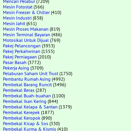
Mencari Pelabur
(7209)
Mesin Fotostat
(566)
Mesin Freezer & Chiller
(410)
Mesin Industri
(838)
Mesin Jahit
(651)
Mesin Proses Makanan
(819)
Mesin Terminal Bayaran
(486)
Motosikal Untuk Dijual
(769)
Pakej Pelancongan
(3953)
Pakej Perkahwinan
(1555)
Pakej Perniagaan
(2010)
Pasar Basah
(3772)
Pekerja Asing
(3709)
Pelaburan Saham Unit Trust
(1750)
Pembantu Rumah Asing
(4992)
Pembekal Barang Runcit
(3496)
Pembekal Beras
(287)
Pembekal Buah-buahan
(1100)
Pembekal Ikan Kering
(844)
Pembekal Kelapa & Santan
(1379)
Pembekal Kerepek
(1877)
Pembekal Keropok
(890)
Pembekal Kicap & Sos
(330)
Pembekal Kurma & Kismis
(410)