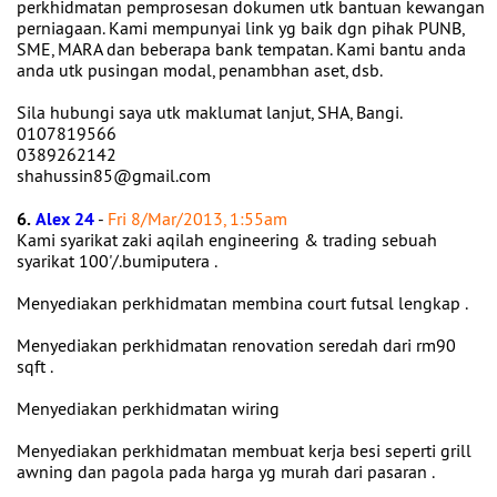
perkhidmatan pemprosesan dokumen utk bantuan kewangan
perniagaan. Kami mempunyai link yg baik dgn pihak PUNB,
SME, MARA dan beberapa bank tempatan. Kami bantu anda
anda utk pusingan modal, penambhan aset, dsb.
Sila hubungi saya utk maklumat lanjut, SHA, Bangi.
0107819566
0389262142
shahussin85@gmail.com
6.
Alex 24
-
Fri 8/Mar/2013, 1:55am
Kami syarikat zaki aqilah engineering & trading sebuah
syarikat 100'/.bumiputera .
Menyediakan perkhidmatan membina court futsal lengkap .
Menyediakan perkhidmatan renovation seredah dari rm90
sqft .
Menyediakan perkhidmatan wiring
Menyediakan perkhidmatan membuat kerja besi seperti grill
awning dan pagola pada harga yg murah dari pasaran .