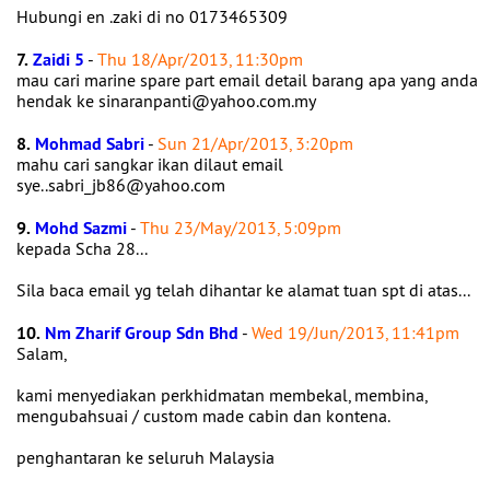
Hubungi en .zaki di no 0173465309
7.
Zaidi 5
-
Thu 18/Apr/2013, 11:30pm
mau cari marine spare part email detail barang apa yang anda
hendak ke sinaranpanti@yahoo.com.my
8.
Mohmad Sabri
-
Sun 21/Apr/2013, 3:20pm
mahu cari sangkar ikan dilaut email
sye..sabri_jb86@yahoo.com
9.
Mohd Sazmi
-
Thu 23/May/2013, 5:09pm
kepada Scha 28...
Sila baca email yg telah dihantar ke alamat tuan spt di atas...
10.
Nm Zharif Group Sdn Bhd
-
Wed 19/Jun/2013, 11:41pm
Salam,
kami menyediakan perkhidmatan membekal, membina,
mengubahsuai / custom made cabin dan kontena.
penghantaran ke seluruh Malaysia