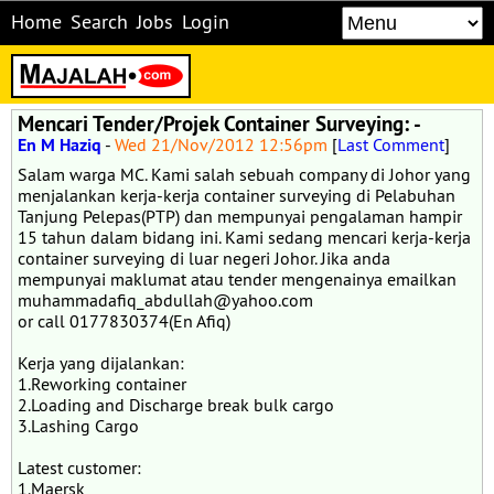
Home
Search
Jobs
Login
Mencari Tender/Projek Container Surveying: -
En M Haziq
-
Wed 21/Nov/2012 12:56pm
[
Last Comment
]
Salam warga MC. Kami salah sebuah company di Johor yang
menjalankan kerja-kerja container surveying di Pelabuhan
Tanjung Pelepas(PTP) dan mempunyai pengalaman hampir
15 tahun dalam bidang ini. Kami sedang mencari kerja-kerja
container surveying di luar negeri Johor. Jika anda
mempunyai maklumat atau tender mengenainya emailkan
muhammadafiq_abdullah@yahoo.com
or call 0177830374(En Afiq)
Kerja yang dijalankan:
1.Reworking container
2.Loading and Discharge break bulk cargo
3.Lashing Cargo
Latest customer:
1.Maersk