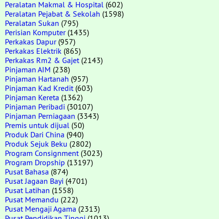
Peralatan Makmal & Hospital
(602)
Peralatan Pejabat & Sekolah
(1598)
Peralatan Sukan
(795)
Perisian Komputer
(1435)
Perkakas Dapur
(957)
Perkakas Elektrik
(865)
Perkakas Rm2 & Gajet
(2143)
Pinjaman AIM
(238)
Pinjaman Hartanah
(957)
Pinjaman Kad Kredit
(603)
Pinjaman Kereta
(1362)
Pinjaman Peribadi
(30107)
Pinjaman Perniagaan
(3343)
Premis untuk dijual
(50)
Produk Dari China
(940)
Produk Sejuk Beku
(2802)
Program Consignment
(3023)
Program Dropship
(13197)
Pusat Bahasa
(874)
Pusat Jagaan Bayi
(4701)
Pusat Latihan
(1558)
Pusat Memandu
(222)
Pusat Mengaji Agama
(2313)
Pusat Pendidikan Tinggi
(1013)