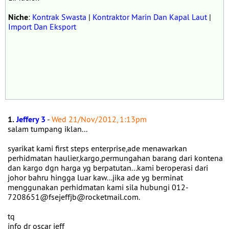
Niche
:
Kontrak Swasta
|
Kontraktor Marin Dan Kapal Laut
|
Import Dan Eksport
1.
Jeffery 3
-
Wed 21/Nov/2012, 1:13pm
salam tumpang iklan...
syarikat kami first steps enterprise,ade menawarkan
perhidmatan haulier,kargo,permungahan barang dari kontena
dan kargo dgn harga yg berpatutan...kami beroperasi dari
johor bahru hingga luar kaw...jika ade yg berminat
menggunakan perhidmatan kami sila hubungi 012-
7208651@fsejeffjb@rocketmail.com.
tq
info dr oscar jeff