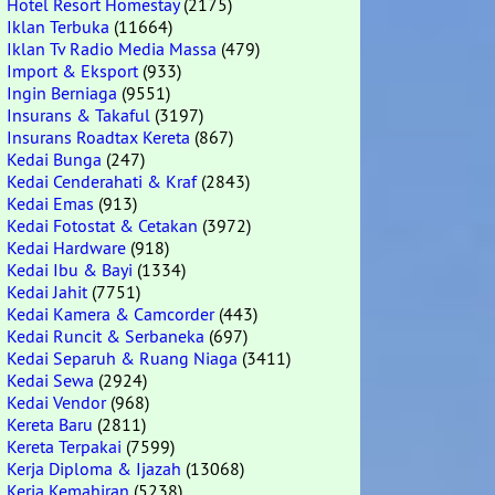
Hotel Resort Homestay
(2175)
Iklan Terbuka
(11664)
Iklan Tv Radio Media Massa
(479)
Import & Eksport
(933)
Ingin Berniaga
(9551)
Insurans & Takaful
(3197)
Insurans Roadtax Kereta
(867)
Kedai Bunga
(247)
Kedai Cenderahati & Kraf
(2843)
Kedai Emas
(913)
Kedai Fotostat & Cetakan
(3972)
Kedai Hardware
(918)
Kedai Ibu & Bayi
(1334)
Kedai Jahit
(7751)
Kedai Kamera & Camcorder
(443)
Kedai Runcit & Serbaneka
(697)
Kedai Separuh & Ruang Niaga
(3411)
Kedai Sewa
(2924)
Kedai Vendor
(968)
Kereta Baru
(2811)
Kereta Terpakai
(7599)
Kerja Diploma & Ijazah
(13068)
Kerja Kemahiran
(5238)