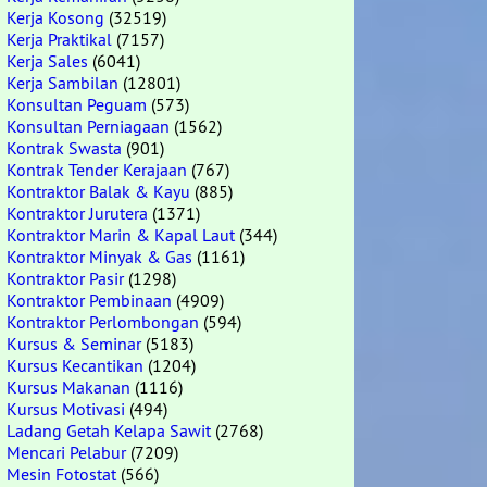
Kerja Kosong
(32519)
Kerja Praktikal
(7157)
Kerja Sales
(6041)
Kerja Sambilan
(12801)
Konsultan Peguam
(573)
Konsultan Perniagaan
(1562)
Kontrak Swasta
(901)
Kontrak Tender Kerajaan
(767)
Kontraktor Balak & Kayu
(885)
Kontraktor Jurutera
(1371)
Kontraktor Marin & Kapal Laut
(344)
Kontraktor Minyak & Gas
(1161)
Kontraktor Pasir
(1298)
Kontraktor Pembinaan
(4909)
Kontraktor Perlombongan
(594)
Kursus & Seminar
(5183)
Kursus Kecantikan
(1204)
Kursus Makanan
(1116)
Kursus Motivasi
(494)
Ladang Getah Kelapa Sawit
(2768)
Mencari Pelabur
(7209)
Mesin Fotostat
(566)