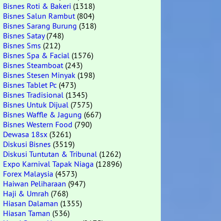
Bisnes Roti & Bakeri
(1318)
Bisnes Salun Rambut
(804)
Bisnes Sarang Burung
(318)
Bisnes Satay
(748)
Bisnes Sms
(212)
Bisnes Spa & Facial
(1576)
Bisnes Steamboat
(243)
Bisnes Stesen Minyak
(198)
Bisnes Tablet Pc
(473)
Bisnes Tradisional
(1345)
Bisnes Untuk Dijual
(7575)
Bisnes Waffle & Jagung
(667)
Bisnes Western Food
(790)
Dewasa 18sx
(3261)
Diskusi Bisnes
(3519)
Diskusi Tuntutan & Tribunal
(1262)
Expo Karnival Tapak Niaga
(12896)
Forex Malaysia
(4573)
Haiwan Peliharaan
(947)
Haji & Umrah
(768)
Hiasan Dalaman
(1355)
Hiasan Taman
(536)