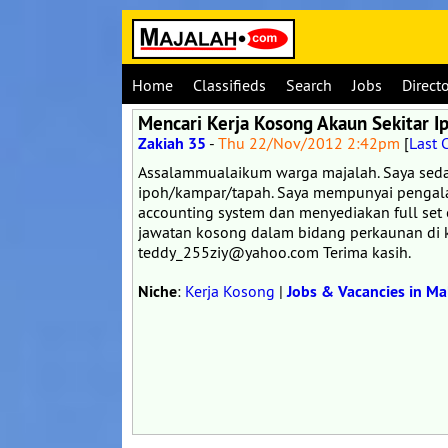
Home
Classifieds
Search
Jobs
Direct
Mencari Kerja Kosong Akaun Sekitar I
Zakiah 35
-
Thu 22/Nov/2012 2:42pm
[
Last
Assalammualaikum warga majalah. Saya seda
ipoh/kampar/tapah. Saya mempunyai pengal
accounting system dan menyediakan full se
jawatan kosong dalam bidang perkaunan di 
teddy_255ziy@yahoo.com Terima kasih.
Niche
:
Kerja Kosong
|
Jobs & Vacancies in Ma