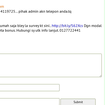
4pm
119725... pihak admin akn telepon anda.tq
umah saja bley la survey kt sini..
http://bit.ly/S62Xcs
Dgn modal
rta bonus. Hubungi sy utk info lanjut. 0127722441