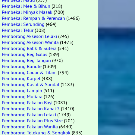
Pembekal Madu
(557)
Pembekal Mee & Bihun
(218)
Pembekal Minyak Masak
(700)
Pembekal Rempah & Perencah
(1486)
Pembekal Serunding
(464)
Pembekal Telur
(308)
Pemborong Aksesori Lelaki
(245)
Pemborong Aksesori Wanita
(1475)
Pemborong Batik & Sutera
(541)
Pemborong Beg Galas
(189)
Pemborong Beg Tangan
(970)
Pemborong Bundle
(1309)
Pemborong Cadar & Tilam
(794)
Pemborong Karpet
(488)
Pemborong Kasut & Sandal
(1183)
Pemborong Lampin
(511)
Pemborong Mutiara
(126)
Pemborong Pakaian Bayi
(1081)
Pemborong Pakaian Kanak2
(2410)
Pemborong Pakaian Lelaki
(1749)
Pemborong Pakaian Plus Size
(201)
Pemborong Pakaian Wanita
(6440)
Pemborong Telekung & Songkok
(833)