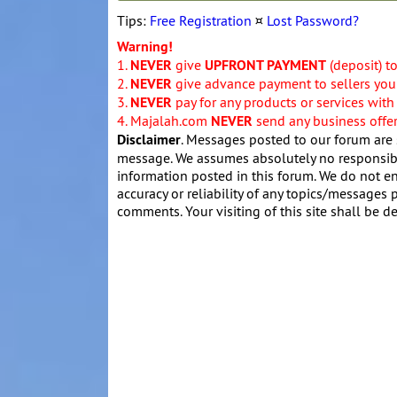
Tips:
Free Registration
¤
Lost Password?
Warning!
1.
NEVER
give
UPFRONT PAYMENT
(deposit) t
2.
NEVER
give advance payment to sellers you 
3.
NEVER
pay for any products or services with
4. Majalah.com
NEVER
send any business offers
Disclaimer
. Messages posted to our forum are 
message. We assumes absolutely no responsibil
information posted in this forum. We do not en
accuracy or reliability of any topics/messages p
comments. Your visiting of this site shall be d