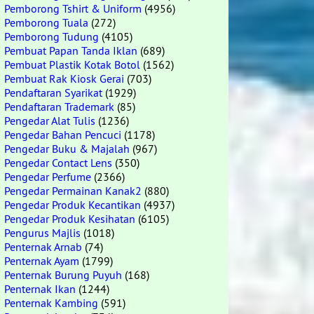
Pemborong Tshirt & Uniform
(4956)
Pemborong Tuala
(272)
Pemborong Tudung
(4105)
Pembuat Papan Tanda Iklan
(689)
Pembuat Plastik Kotak Botol
(1562)
Pembuat Rak Kiosk Gerai
(703)
Pendaftaran Syarikat
(1929)
Pendaftaran Trademark
(85)
Pengedar Alat Tulis
(1236)
Pengedar Bahan Pencuci
(1178)
Pengedar Buku & Majalah
(967)
Pengedar Contact Lens
(350)
Pengedar Perfume
(2366)
Pengedar Permainan Kanak2
(880)
Pengedar Produk Kecantikan
(4937)
Pengedar Produk Kesihatan
(6105)
Pengurus Majlis
(1018)
Penternak Arnab
(74)
Penternak Ayam
(1799)
Penternak Burung Puyuh
(168)
Penternak Ikan
(1244)
Penternak Kambing
(591)