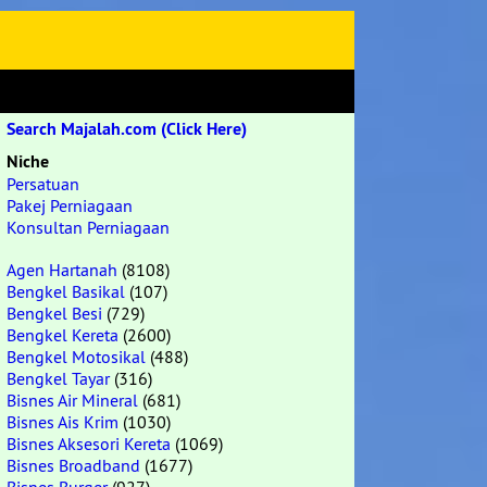
Search Majalah.com (Click Here)
Niche
Persatuan
Pakej Perniagaan
Konsultan Perniagaan
Agen Hartanah
(8108)
Bengkel Basikal
(107)
Bengkel Besi
(729)
Bengkel Kereta
(2600)
Bengkel Motosikal
(488)
Bengkel Tayar
(316)
Bisnes Air Mineral
(681)
Bisnes Ais Krim
(1030)
Bisnes Aksesori Kereta
(1069)
Bisnes Broadband
(1677)