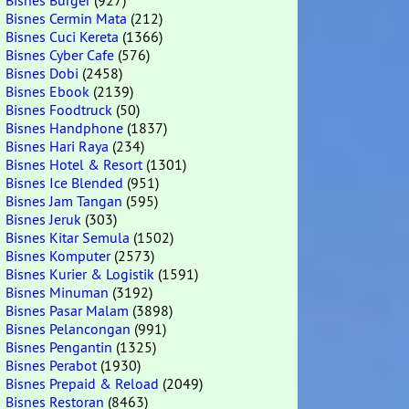
Bisnes Burger
(927)
Bisnes Cermin Mata
(212)
Bisnes Cuci Kereta
(1366)
Bisnes Cyber Cafe
(576)
Bisnes Dobi
(2458)
Bisnes Ebook
(2139)
Bisnes Foodtruck
(50)
Bisnes Handphone
(1837)
Bisnes Hari Raya
(234)
Bisnes Hotel & Resort
(1301)
Bisnes Ice Blended
(951)
Bisnes Jam Tangan
(595)
Bisnes Jeruk
(303)
Bisnes Kitar Semula
(1502)
Bisnes Komputer
(2573)
Bisnes Kurier & Logistik
(1591)
Bisnes Minuman
(3192)
Bisnes Pasar Malam
(3898)
Bisnes Pelancongan
(991)
Bisnes Pengantin
(1325)
Bisnes Perabot
(1930)
Bisnes Prepaid & Reload
(2049)
Bisnes Restoran
(8463)