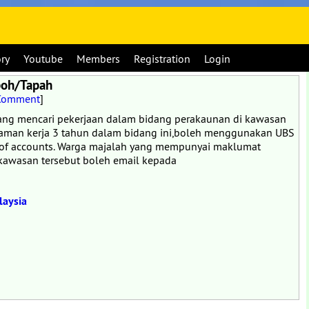
ory
Youtube
Members
Registration
Login
poh/Tapah
 Comment
]
ng mencari pekerjaan dalam bidang perakaunan di kawasan
aman kerja 3 tahun dalam bidang ini,boleh menggunakan UBS
t of accounts. Warga majalah yang mempunyai maklumat
kawasan tersebut boleh email kepada
laysia