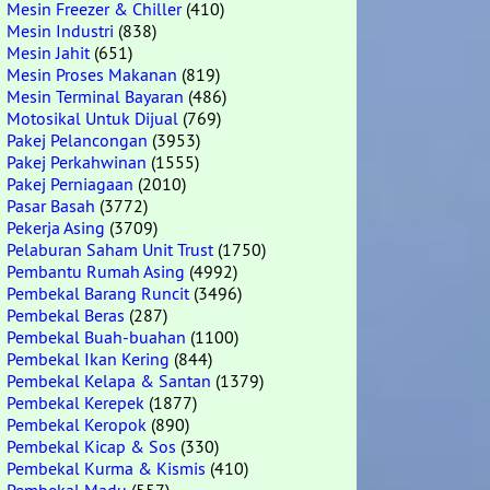
Mesin Freezer & Chiller
(410)
Mesin Industri
(838)
Mesin Jahit
(651)
Mesin Proses Makanan
(819)
Mesin Terminal Bayaran
(486)
Motosikal Untuk Dijual
(769)
Pakej Pelancongan
(3953)
Pakej Perkahwinan
(1555)
Pakej Perniagaan
(2010)
Pasar Basah
(3772)
Pekerja Asing
(3709)
Pelaburan Saham Unit Trust
(1750)
Pembantu Rumah Asing
(4992)
Pembekal Barang Runcit
(3496)
Pembekal Beras
(287)
Pembekal Buah-buahan
(1100)
Pembekal Ikan Kering
(844)
Pembekal Kelapa & Santan
(1379)
Pembekal Kerepek
(1877)
Pembekal Keropok
(890)
Pembekal Kicap & Sos
(330)
Pembekal Kurma & Kismis
(410)