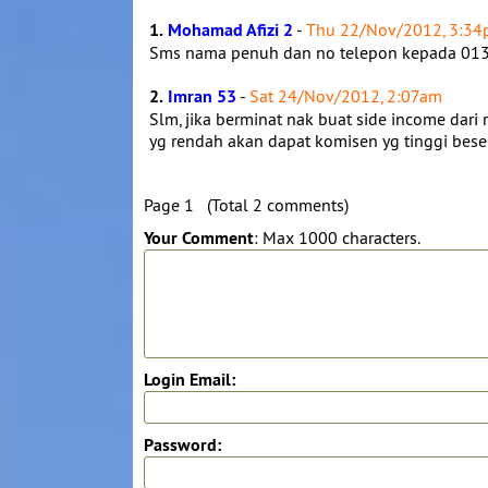
1.
Mohamad Afizi 2
-
Thu 22/Nov/2012, 3:3
Sms nama penuh dan no telepon kepada 0134
2.
Imran 53
-
Sat 24/Nov/2012, 2:07am
Slm, jika berminat nak buat side income dari r
yg rendah akan dapat komisen yg tinggi bese
Page 1 (Total 2 comments)
Your Comment
: Max 1000 characters.
Login Email:
Password: