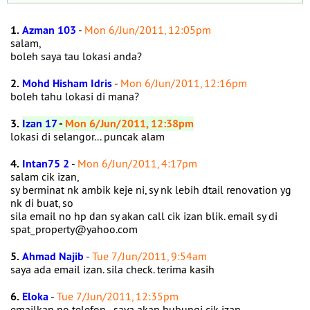
1.
Azman 103
-
Mon 6/Jun/2011, 12:05pm
salam,
boleh saya tau lokasi anda?
2.
Mohd Hisham Idris
-
Mon 6/Jun/2011, 12:16pm
boleh tahu lokasi di mana?
3.
Izan 17
-
Mon 6/Jun/2011, 12:38pm
lokasi di selangor... puncak alam
4.
Intan75 2
-
Mon 6/Jun/2011, 4:17pm
salam cik izan,
sy berminat nk ambik keje ni, sy nk lebih dtail renovation yg
nk di buat, so
sila email no hp dan sy akan call cik izan blik. email sy di
spat_property@yahoo.com
5.
Ahmad Najib
-
Tue 7/Jun/2011, 9:54am
saya ada email izan. sila check. terima kasih
6.
Eloka
-
Tue 7/Jun/2011, 12:35pm
emailkan no telefon...saya akan hubungi cik izan