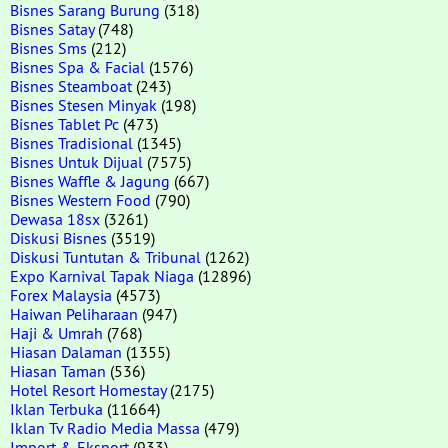
Bisnes Sarang Burung
(318)
Bisnes Satay
(748)
Bisnes Sms
(212)
Bisnes Spa & Facial
(1576)
Bisnes Steamboat
(243)
Bisnes Stesen Minyak
(198)
Bisnes Tablet Pc
(473)
Bisnes Tradisional
(1345)
Bisnes Untuk Dijual
(7575)
Bisnes Waffle & Jagung
(667)
Bisnes Western Food
(790)
Dewasa 18sx
(3261)
Diskusi Bisnes
(3519)
Diskusi Tuntutan & Tribunal
(1262)
Expo Karnival Tapak Niaga
(12896)
Forex Malaysia
(4573)
Haiwan Peliharaan
(947)
Haji & Umrah
(768)
Hiasan Dalaman
(1355)
Hiasan Taman
(536)
Hotel Resort Homestay
(2175)
Iklan Terbuka
(11664)
Iklan Tv Radio Media Massa
(479)
Import & Eksport
(933)