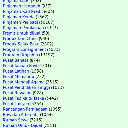
Pinjaman AIM
(238)
Pinjaman Hartanah
(957)
Pinjaman Kad Kredit
(603)
Pinjaman Kereta
(1362)
Pinjaman Peribadi
(30107)
Pinjaman Perniagaan
(3343)
Premis untuk dijual
(50)
Produk Dari China
(940)
Produk Sejuk Beku
(2802)
Program Consignment
(3023)
Program Dropship
(13197)
Pusat Bahasa
(874)
Pusat Jagaan Bayi
(4701)
Pusat Latihan
(1558)
Pusat Memandu
(222)
Pusat Mengaji Agama
(2313)
Pusat Pendidikan Tinggi
(1013)
Pusat Rawatan
(928)
Pusat Tadika & Taska
(3442)
Pusat Tuisyen
(3254)
Rancangan Perniagaan
(1095)
Rawatan Alternatif
(1064)
Rumah Sewa
(7243)
Rumah Untuk Dijual
(7811)