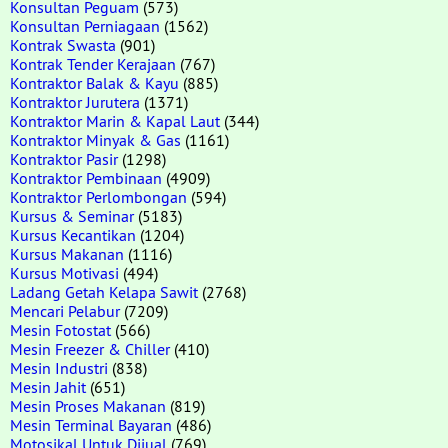
Konsultan Peguam
(573)
Konsultan Perniagaan
(1562)
Kontrak Swasta
(901)
Kontrak Tender Kerajaan
(767)
Kontraktor Balak & Kayu
(885)
Kontraktor Jurutera
(1371)
Kontraktor Marin & Kapal Laut
(344)
Kontraktor Minyak & Gas
(1161)
Kontraktor Pasir
(1298)
Kontraktor Pembinaan
(4909)
Kontraktor Perlombongan
(594)
Kursus & Seminar
(5183)
Kursus Kecantikan
(1204)
Kursus Makanan
(1116)
Kursus Motivasi
(494)
Ladang Getah Kelapa Sawit
(2768)
Mencari Pelabur
(7209)
Mesin Fotostat
(566)
Mesin Freezer & Chiller
(410)
Mesin Industri
(838)
Mesin Jahit
(651)
Mesin Proses Makanan
(819)
Mesin Terminal Bayaran
(486)
Motosikal Untuk Dijual
(769)