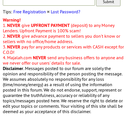
Tips:
Free Registration
¤
Lost Password?
Warning!
1.
NEVER
give
UPFRONT PAYMENT
(deposit) to any Money
Lenders. Upfront Payment is 100% scam!
2.
NEVER
give advance payment to sellers you don't know or
sellers with no office/home address.
3.
NEVER
pay for any products or services with CASH except for
C.O.D!
4. Majalah.com
NEVER
send any business offers to anyone and
we never offer our users' details for sale.
Disclaimer
. Messages posted to our forum are solely the
opinion and responsibility of the person posting the message.
We assumes absolutely no responsibility for any loss
(time/money/energy) as a result of using the information
posted in this forum. We do not endorse, support, represent or
guarantee the truthfulness, accuracy or reliability of any
topics/messages posted here. We reserve the right to delete or
edit your topics or comments. Your visiting of this site shall be
deemed as your acceptance of this disclaimer.