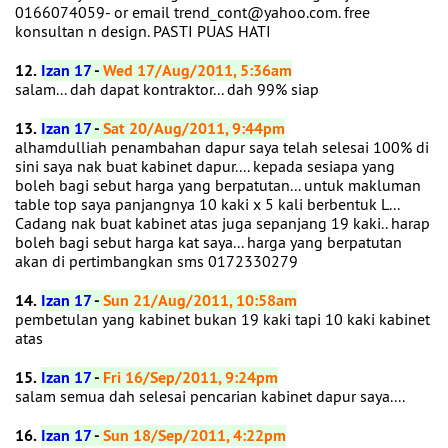
0166074059- or email trend_cont@yahoo.com. free
konsultan n design. PASTI PUAS HATI
12.
Izan 17
-
Wed 17/Aug/2011, 5:36am
salam... dah dapat kontraktor... dah 99% siap
13.
Izan 17
-
Sat 20/Aug/2011, 9:44pm
alhamdulliah penambahan dapur saya telah selesai 100% di
sini saya nak buat kabinet dapur.... kepada sesiapa yang
boleh bagi sebut harga yang berpatutan... untuk makluman
table top saya panjangnya 10 kaki x 5 kali berbentuk L...
Cadang nak buat kabinet atas juga sepanjang 19 kaki.. harap
boleh bagi sebut harga kat saya... harga yang berpatutan
akan di pertimbangkan sms 0172330279
14.
Izan 17
-
Sun 21/Aug/2011, 10:58am
pembetulan yang kabinet bukan 19 kaki tapi 10 kaki kabinet
atas
15.
Izan 17
-
Fri 16/Sep/2011, 9:24pm
salam semua dah selesai pencarian kabinet dapur saya....
16.
Izan 17
-
Sun 18/Sep/2011, 4:22pm