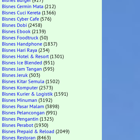
Bisnes Burger
(927)
Bisnes Cermin Mata
(212)
Bisnes Cuci Kereta
(1366)
Bisnes Cyber Cafe
(576)
Bisnes Dobi
(2458)
Bisnes Ebook
(2139)
Bisnes Foodtruck
(50)
Bisnes Handphone
(1837)
Bisnes Hari Raya
(234)
Bisnes Hotel & Resort
(1301)
Bisnes Ice Blended
(951)
Bisnes Jam Tangan
(595)
Bisnes Jeruk
(303)
Bisnes Kitar Semula
(1502)
Bisnes Komputer
(2573)
Bisnes Kurier & Logistik
(1591)
Bisnes Minuman
(3192)
Bisnes Pasar Malam
(3898)
Bisnes Pelancongan
(991)
Bisnes Pengantin
(1325)
Bisnes Perabot
(1930)
Bisnes Prepaid & Reload
(2049)
Bisnes Restoran
(8463)