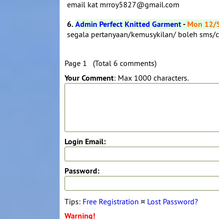
email kat mrroy5827@gmail.com
6.
Admin Perfect Knitted Garment
-
Mon 12/
segala pertanyaan/kemusykilan/ boleh sms
Page 1 (Total 6 comments)
Your Comment
: Max 1000 characters.
Login Email:
Password:
Tips:
Free Registration
¤
Lost Password?
Warning!