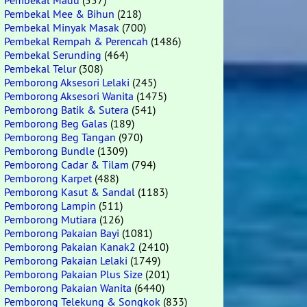
Pembekal Madu
(557)
Pembekal Mee & Bihun
(218)
Pembekal Minyak Masak
(700)
Pembekal Rempah & Perencah
(1486)
Pembekal Serunding
(464)
Pembekal Telur
(308)
Pemborong Aksesori Lelaki
(245)
Pemborong Aksesori Wanita
(1475)
Pemborong Batik & Sutera
(541)
Pemborong Beg Galas
(189)
Pemborong Beg Tangan
(970)
Pemborong Bundle
(1309)
Pemborong Cadar & Tilam
(794)
Pemborong Karpet
(488)
Pemborong Kasut & Sandal
(1183)
Pemborong Lampin
(511)
Pemborong Mutiara
(126)
Pemborong Pakaian Bayi
(1081)
Pemborong Pakaian Kanak2
(2410)
Pemborong Pakaian Lelaki
(1749)
Pemborong Pakaian Plus Size
(201)
Pemborong Pakaian Wanita
(6440)
Pemborong Telekung & Songkok
(833)