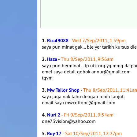
1.
Rizal9088
-
Wed 7/Sep/2011, 1:59pm
saya pun minat gak... ble yer tarikh kursus di
2.
Haza
-
Thu 8/Sep/2011, 9:56am
saya pun berminat... tp utk org yg mmg da pan
emel saya detail gobok.annur@gmail.com
tqvm
3.
Mw Tailor Shop
-
Thu 8/Sep/2011, 11:41a
saya juga nak tahu dengan lebih lanjut.
email saya mwcottonc@gmail.com
4.
Nuri 2
-
Fri 9/Sep/2011, 9:54am
one73vision@yahoo.com
5.
Roy 17
-
Sat 10/Sep/2011, 12:27pm