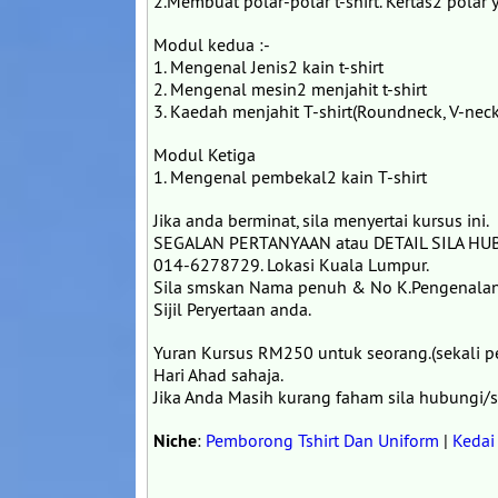
2.Membuat polar-polar t-shirt. Kertas2 polar 
Modul kedua :-
1. Mengenal Jenis2 kain t-shirt
2. Mengenal mesin2 menjahit t-shirt
3. Kaedah menjahit T-shirt(Roundneck, V-neck,
Modul Ketiga
1. Mengenal pembekal2 kain T-shirt
Jika anda berminat, sila menyertai kursus ini.
SEGALAN PERTANYAAN atau DETAIL SILA H
014-6278729. Lokasi Kuala Lumpur.
Sila smskan Nama penuh & No K.Pengenala
Sijil Peryertaan anda.
Yuran Kursus RM250 untuk seorang.(sekali p
Hari Ahad sahaja.
Jika Anda Masih kurang faham sila hubungi
Niche
:
Pemborong Tshirt Dan Uniform
|
Kedai 