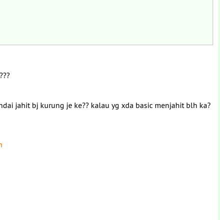
e???
dai jahit bj kurung je ke?? kalau yg xda basic menjahit blh ka?
m