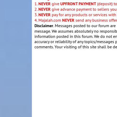
1.
NEVER
give
UPFRONT PAYMENT
(deposit) t
2.
NEVER
give advance payment to sellers you 
3.
NEVER
pay for any products or services with
4. Majalah.com
NEVER
send any business offers
Disclaimer
. Messages posted to our forum are 
message. We assumes absolutely no responsibil
information posted in this forum. We do not en
accuracy or reliability of any topics/messages p
comments. Your visiting of this site shall be d