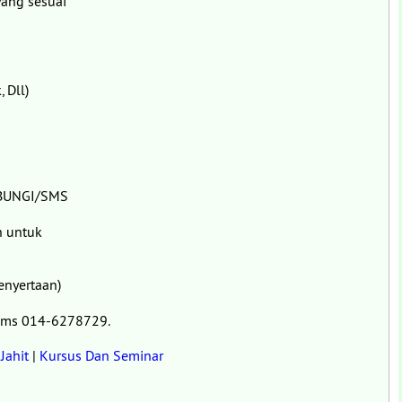
yang sesuai
 Dll)
UBUNGI/SMS
n untuk
enyertaan)
/sms 014-6278729.
Jahit
|
Kursus Dan Seminar