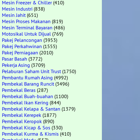
Mesin Freezer & Chiller
(410)
Mesin Industri
(838)
Mesin Jahit
(651)
Mesin Proses Makanan
(819)
Mesin Terminal Bayaran
(486)
Motosikal Untuk Dijual
(769)
Pakej Pelancongan
(3953)
Pakej Perkahwinan
(1555)
Pakej Perniagaan
(2010)
Pasar Basah
(3772)
Pekerja Asing
(3709)
Pelaburan Saham Unit Trust
(1750)
Pembantu Rumah Asing
(4992)
Pembekal Barang Runcit
(3496)
Pembekal Beras
(287)
Pembekal Buah-buahan
(1100)
Pembekal Ikan Kering
(844)
Pembekal Kelapa & Santan
(1379)
Pembekal Kerepek
(1877)
Pembekal Keropok
(890)
Pembekal Kicap & Sos
(330)
Pembekal Kurma & Kismis
(410)