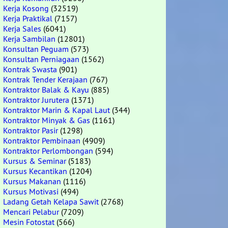
Kerja Kosong
(32519)
Kerja Praktikal
(7157)
Kerja Sales
(6041)
Kerja Sambilan
(12801)
Konsultan Peguam
(573)
Konsultan Perniagaan
(1562)
Kontrak Swasta
(901)
Kontrak Tender Kerajaan
(767)
Kontraktor Balak & Kayu
(885)
Kontraktor Jurutera
(1371)
Kontraktor Marin & Kapal Laut
(344)
Kontraktor Minyak & Gas
(1161)
Kontraktor Pasir
(1298)
Kontraktor Pembinaan
(4909)
Kontraktor Perlombongan
(594)
Kursus & Seminar
(5183)
Kursus Kecantikan
(1204)
Kursus Makanan
(1116)
Kursus Motivasi
(494)
Ladang Getah Kelapa Sawit
(2768)
Mencari Pelabur
(7209)
Mesin Fotostat
(566)