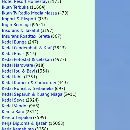
Hotel Resort Homestay
(2175)
Iklan Terbuka
(11664)
Iklan Tv Radio Media Massa
(479)
Import & Eksport
(933)
Ingin Berniaga
(9551)
Insurans & Takaful
(3197)
Insurans Roadtax Kereta
(867)
Kedai Bunga
(247)
Kedai Cenderahati & Kraf
(2843)
Kedai Emas
(913)
Kedai Fotostat & Cetakan
(3972)
Kedai Hardware
(918)
Kedai Ibu & Bayi
(1334)
Kedai Jahit
(7751)
Kedai Kamera & Camcorder
(443)
Kedai Runcit & Serbaneka
(697)
Kedai Separuh & Ruang Niaga
(3411)
Kedai Sewa
(2924)
Kedai Vendor
(968)
Kereta Baru
(2811)
Kereta Terpakai
(7599)
Kerja Diploma & Ijazah
(13068)
Kerja Kemahiran
(5238)