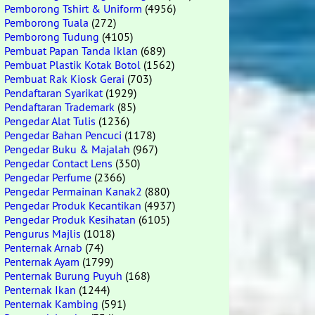
Pemborong Tshirt & Uniform
(4956)
Pemborong Tuala
(272)
Pemborong Tudung
(4105)
Pembuat Papan Tanda Iklan
(689)
Pembuat Plastik Kotak Botol
(1562)
Pembuat Rak Kiosk Gerai
(703)
Pendaftaran Syarikat
(1929)
Pendaftaran Trademark
(85)
Pengedar Alat Tulis
(1236)
Pengedar Bahan Pencuci
(1178)
Pengedar Buku & Majalah
(967)
Pengedar Contact Lens
(350)
Pengedar Perfume
(2366)
Pengedar Permainan Kanak2
(880)
Pengedar Produk Kecantikan
(4937)
Pengedar Produk Kesihatan
(6105)
Pengurus Majlis
(1018)
Penternak Arnab
(74)
Penternak Ayam
(1799)
Penternak Burung Puyuh
(168)
Penternak Ikan
(1244)
Penternak Kambing
(591)