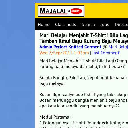
Home
Classifieds
Search
Jobs
Direct
Mari Belajar Menjahit T-Shirt! Bila La
Tambah Ilmu! Baju Kurung Baju Melayu
Admin Perfect Knitted Garment
@
Mari Belaj
Wed 7/Sep/2011 1:02pm
[
Last Comment
]
Mari Belajar Menjahit T-shirt! Bila Lagi Oran
kurung baju melayu dah tahu, t-shirt pulak?
Selalu Bangla, Pakistan, Nepal buat, kenapa
baju melayu.
Bosan dgn readymade t-shirt yang tak cukup 
Bosan menunggu bangla menjahit baju anda
apa kata kita sendiri yang membuatnya??
Modul Pertama :-
1.Potongan Asas T-shirt Roundneck, Kolar, v-n