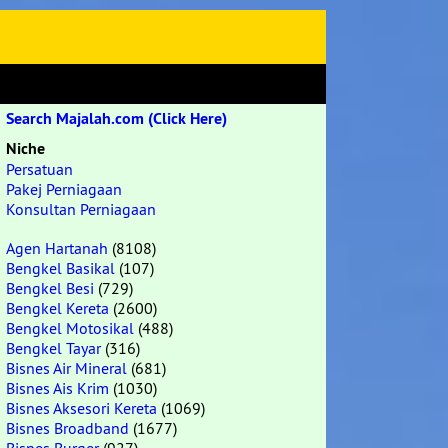
Search Majalah.com (Click Here)
Niche
Persatuan
Pakej Perniagaan
Konsultan Perniagaan
Agen Hartanah
(8108)
Bengkel Basikal
(107)
Bengkel Besi
(729)
Bengkel Kereta
(2600)
Bengkel Motosikal
(488)
Bengkel Tayar
(316)
Bisnes Air Mineral
(681)
Bisnes Ais Krim
(1030)
Bisnes Aksesori Kereta
(1069)
Bisnes Broadband
(1677)