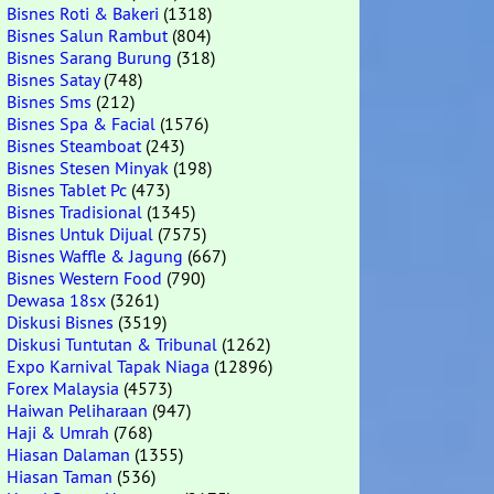
Bisnes Roti & Bakeri
(1318)
Bisnes Salun Rambut
(804)
Bisnes Sarang Burung
(318)
Bisnes Satay
(748)
Bisnes Sms
(212)
Bisnes Spa & Facial
(1576)
Bisnes Steamboat
(243)
Bisnes Stesen Minyak
(198)
Bisnes Tablet Pc
(473)
Bisnes Tradisional
(1345)
Bisnes Untuk Dijual
(7575)
Bisnes Waffle & Jagung
(667)
Bisnes Western Food
(790)
Dewasa 18sx
(3261)
Diskusi Bisnes
(3519)
Diskusi Tuntutan & Tribunal
(1262)
Expo Karnival Tapak Niaga
(12896)
Forex Malaysia
(4573)
Haiwan Peliharaan
(947)
Haji & Umrah
(768)
Hiasan Dalaman
(1355)
Hiasan Taman
(536)