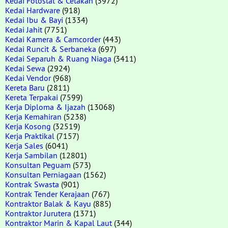
Kedai Fotostat & Cetakan
(3972)
Kedai Hardware
(918)
Kedai Ibu & Bayi
(1334)
Kedai Jahit
(7751)
Kedai Kamera & Camcorder
(443)
Kedai Runcit & Serbaneka
(697)
Kedai Separuh & Ruang Niaga
(3411)
Kedai Sewa
(2924)
Kedai Vendor
(968)
Kereta Baru
(2811)
Kereta Terpakai
(7599)
Kerja Diploma & Ijazah
(13068)
Kerja Kemahiran
(5238)
Kerja Kosong
(32519)
Kerja Praktikal
(7157)
Kerja Sales
(6041)
Kerja Sambilan
(12801)
Konsultan Peguam
(573)
Konsultan Perniagaan
(1562)
Kontrak Swasta
(901)
Kontrak Tender Kerajaan
(767)
Kontraktor Balak & Kayu
(885)
Kontraktor Jurutera
(1371)
Kontraktor Marin & Kapal Laut
(344)