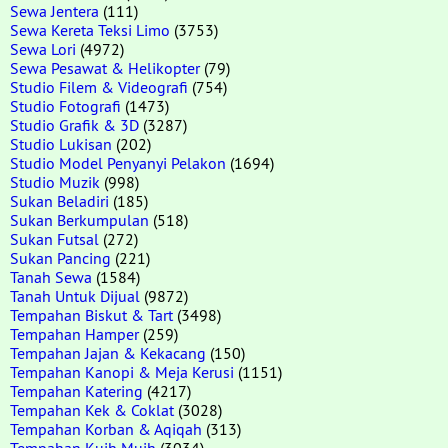
Sewa Jentera
(111)
Sewa Kereta Teksi Limo
(3753)
Sewa Lori
(4972)
Sewa Pesawat & Helikopter
(79)
Studio Filem & Videografi
(754)
Studio Fotografi
(1473)
Studio Grafik & 3D
(3287)
Studio Lukisan
(202)
Studio Model Penyanyi Pelakon
(1694)
Studio Muzik
(998)
Sukan Beladiri
(185)
Sukan Berkumpulan
(518)
Sukan Futsal
(272)
Sukan Pancing
(221)
Tanah Sewa
(1584)
Tanah Untuk Dijual
(9872)
Tempahan Biskut & Tart
(3498)
Tempahan Hamper
(259)
Tempahan Jajan & Kekacang
(150)
Tempahan Kanopi & Meja Kerusi
(1151)
Tempahan Katering
(4217)
Tempahan Kek & Coklat
(3028)
Tempahan Korban & Aqiqah
(313)
Tempahan Kuih Muih
(3034)