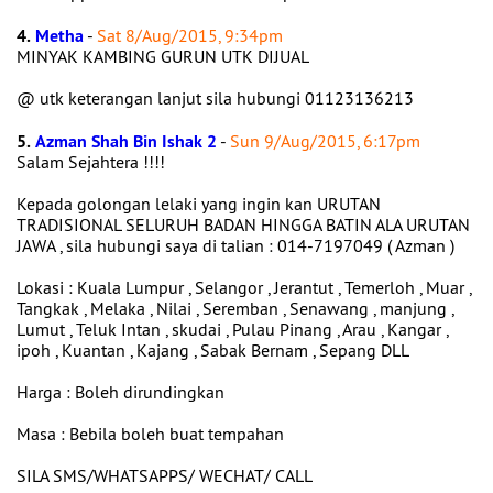
4.
Metha
-
Sat 8/Aug/2015, 9:34pm
MINYAK KAMBING GURUN UTK DIJUAL
@ utk keterangan lanjut sila hubungi 01123136213
5.
Azman Shah Bin Ishak 2
-
Sun 9/Aug/2015, 6:17pm
Salam Sejahtera !!!!
Kepada golongan lelaki yang ingin kan URUTAN
TRADISIONAL SELURUH BADAN HINGGA BATIN ALA URUTAN
JAWA , sila hubungi saya di talian : 014-7197049 ( Azman )
Lokasi : Kuala Lumpur , Selangor , Jerantut , Temerloh , Muar ,
Tangkak , Melaka , Nilai , Seremban , Senawang , manjung ,
Lumut , Teluk Intan , skudai , Pulau Pinang , Arau , Kangar ,
ipoh , Kuantan , Kajang , Sabak Bernam , Sepang DLL
Harga : Boleh dirundingkan
Masa : Bebila boleh buat tempahan
SILA SMS/WHATSAPPS/ WECHAT/ CALL