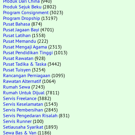
Produk Dari China
(940)
Produk Sejuk Beku
(2802)
Program Consignment
(3023)
Program Dropship
(13197)
Pusat Bahasa
(874)
Pusat Jagaan Bayi
(4701)
Pusat Latihan
(1558)
Pusat Memandu
(222)
Pusat Mengaji Agama
(2313)
Pusat Pendidikan Tinggi
(1013)
Pusat Rawatan
(928)
Pusat Tadika & Taska
(3442)
Pusat Tuisyen
(3254)
Rancangan Perniagaan
(1095)
Rawatan Alternatif
(1064)
Rumah Sewa
(7243)
Rumah Untuk Dijual
(7811)
Servis Freelance
(3882)
Servis Keselamatan
(1543)
Servis Pembersihan
(2845)
Servis Pengedaran Risalah
(831)
Servis Runner
(100)
Setiausaha Syarikat
(1893)
Sewa Bas & Van
(1186)