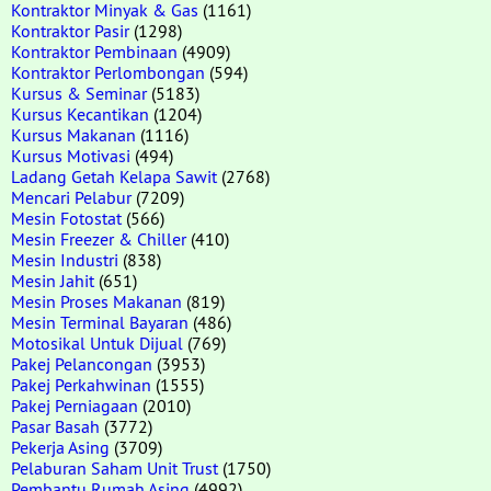
Kontraktor Minyak & Gas
(1161)
Kontraktor Pasir
(1298)
Kontraktor Pembinaan
(4909)
Kontraktor Perlombongan
(594)
Kursus & Seminar
(5183)
Kursus Kecantikan
(1204)
Kursus Makanan
(1116)
Kursus Motivasi
(494)
Ladang Getah Kelapa Sawit
(2768)
Mencari Pelabur
(7209)
Mesin Fotostat
(566)
Mesin Freezer & Chiller
(410)
Mesin Industri
(838)
Mesin Jahit
(651)
Mesin Proses Makanan
(819)
Mesin Terminal Bayaran
(486)
Motosikal Untuk Dijual
(769)
Pakej Pelancongan
(3953)
Pakej Perkahwinan
(1555)
Pakej Perniagaan
(2010)
Pasar Basah
(3772)
Pekerja Asing
(3709)
Pelaburan Saham Unit Trust
(1750)
Pembantu Rumah Asing
(4992)