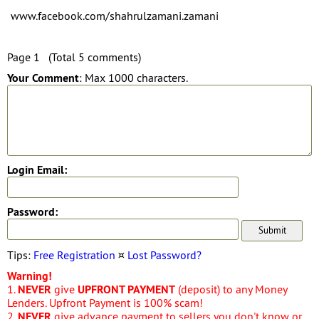
www.facebook.com/shahrulzamani.zamani
Page 1 (Total 5 comments)
Your Comment
: Max 1000 characters.
Login Email:
Password:
Tips:
Free Registration
¤
Lost Password?
Warning!
1.
NEVER
give
UPFRONT PAYMENT
(deposit) to any Money
Lenders. Upfront Payment is 100% scam!
2.
NEVER
give advance payment to sellers you don't know or