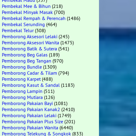
Pembekal Madu
(557)
Pembekal Mee & Bihun
(218)
Pembekal Minyak Masak
(700)
Pembekal Rempah & Perencah
(1486)
Pembekal Serunding
(464)
Pembekal Telur
(308)
Pemborong Aksesori Lelaki
(245)
Pemborong Aksesori Wanita
(1475)
Pemborong Batik & Sutera
(541)
Pemborong Beg Galas
(189)
Pemborong Beg Tangan
(970)
Pemborong Bundle
(1309)
Pemborong Cadar & Tilam
(794)
Pemborong Karpet
(488)
Pemborong Kasut & Sandal
(1183)
Pemborong Lampin
(511)
Pemborong Mutiara
(126)
Pemborong Pakaian Bayi
(1081)
Pemborong Pakaian Kanak2
(2410)
Pemborong Pakaian Lelaki
(1749)
Pemborong Pakaian Plus Size
(201)
Pemborong Pakaian Wanita
(6440)
Pemborong Telekung & Songkok
(833)