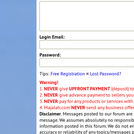
Login Email:
Password:
Tips:
Free Registration
¤
Lost Password?
Warning!
1.
NEVER
give
UPFRONT PAYMENT
(deposit) t
2.
NEVER
give advance payment to sellers you 
3.
NEVER
pay for any products or services with
4. Majalah.com
NEVER
send any business offers
Disclaimer
. Messages posted to our forum are 
message. We assumes absolutely no responsibil
information posted in this forum. We do not en
accuracy or reliability of any topics/messages p