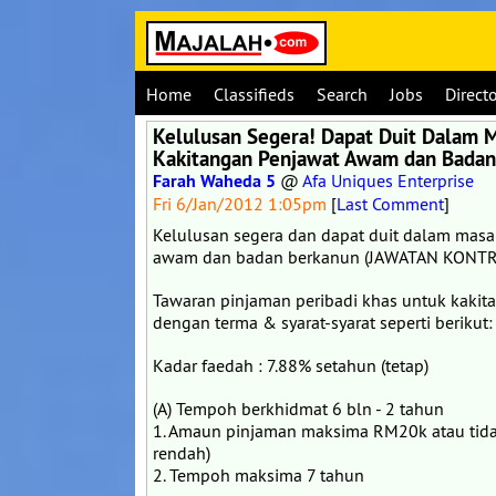
Home
Classifieds
Search
Jobs
Direct
Kelulusan Segera! Dapat Duit Dalam 
Kakitangan Penjawat Awam dan Badan 
Farah Waheda 5
@
Afa Uniques Enterprise
Fri 6/Jan/2012 1:05pm
[
Last Comment
]
Kelulusan segera dan dapat duit dalam masa
awam dan badan berkanun (JAWATAN KONT
Tawaran pinjaman peribadi khas untuk ka
dengan terma & syarat-syarat seperti berikut:
Kadar faedah : 7.88% setahun (tetap)
(A) Tempoh berkhidmat 6 bln - 2 tahun
1. Amaun pinjaman maksima RM20k atau tidak
rendah)
2. Tempoh maksima 7 tahun