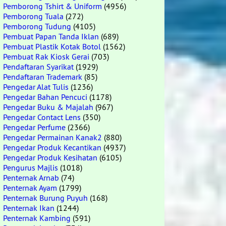
Pemborong Tshirt & Uniform
(4956)
Pemborong Tuala
(272)
Pemborong Tudung
(4105)
Pembuat Papan Tanda Iklan
(689)
Pembuat Plastik Kotak Botol
(1562)
Pembuat Rak Kiosk Gerai
(703)
Pendaftaran Syarikat
(1929)
Pendaftaran Trademark
(85)
Pengedar Alat Tulis
(1236)
Pengedar Bahan Pencuci
(1178)
Pengedar Buku & Majalah
(967)
Pengedar Contact Lens
(350)
Pengedar Perfume
(2366)
Pengedar Permainan Kanak2
(880)
Pengedar Produk Kecantikan
(4937)
Pengedar Produk Kesihatan
(6105)
Pengurus Majlis
(1018)
Penternak Arnab
(74)
Penternak Ayam
(1799)
Penternak Burung Puyuh
(168)
Penternak Ikan
(1244)
Penternak Kambing
(591)