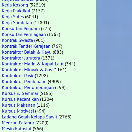
Kerja Kosong
(32519)
Kerja Praktikal
(7157)
Kerja Sales
(6041)
Kerja Sambilan
(12801)
Konsultan Peguam
(573)
Konsultan Perniagaan
(1562)
Kontrak Swasta
(901)
Kontrak Tender Kerajaan
(767)
Kontraktor Balak & Kayu
(885)
Kontraktor Jurutera
(1371)
Kontraktor Marin & Kapal Laut
(344)
Kontraktor Minyak & Gas
(1161)
Kontraktor Pasir
(1298)
Kontraktor Pembinaan
(4909)
Kontraktor Perlombongan
(594)
Kursus & Seminar
(5183)
Kursus Kecantikan
(1204)
Kursus Makanan
(1116)
Kursus Motivasi
(494)
Ladang Getah Kelapa Sawit
(2768)
Mencari Pelabur
(7209)
Mesin Fotostat
(566)