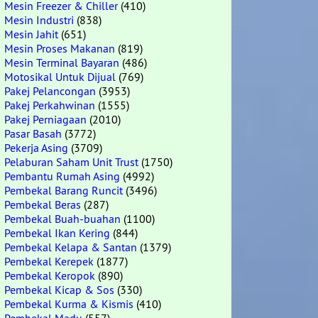
Mesin Freezer & Chiller
(410)
Mesin Industri
(838)
Mesin Jahit
(651)
Mesin Proses Makanan
(819)
Mesin Terminal Bayaran
(486)
Motosikal Untuk Dijual
(769)
Pakej Pelancongan
(3953)
Pakej Perkahwinan
(1555)
Pakej Perniagaan
(2010)
Pasar Basah
(3772)
Pekerja Asing
(3709)
Pelaburan Saham Unit Trust
(1750)
Pembantu Rumah Asing
(4992)
Pembekal Barang Runcit
(3496)
Pembekal Beras
(287)
Pembekal Buah-buahan
(1100)
Pembekal Ikan Kering
(844)
Pembekal Kelapa & Santan
(1379)
Pembekal Kerepek
(1877)
Pembekal Keropok
(890)
Pembekal Kicap & Sos
(330)
Pembekal Kurma & Kismis
(410)