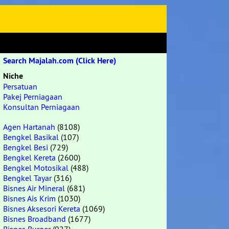
Search Majalah.com (Click Here)
Niche
Persatuan
Pakej Perniagaan
Konsultan Perniagaan
Agen Hartanah
(8108)
Bengkel Basikal
(107)
Bengkel Besi
(729)
Bengkel Kereta
(2600)
Bengkel Motosikal
(488)
Bengkel Tayar
(316)
Bisnes Air Mineral
(681)
Bisnes Ais Krim
(1030)
Bisnes Aksesori Kereta
(1069)
Bisnes Broadband
(1677)