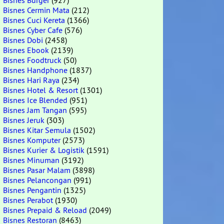
Bisnes Burger
(927)
Bisnes Cermin Mata
(212)
Bisnes Cuci Kereta
(1366)
Bisnes Cyber Cafe
(576)
Bisnes Dobi
(2458)
Bisnes Ebook
(2139)
Bisnes Foodtruck
(50)
Bisnes Handphone
(1837)
Bisnes Hari Raya
(234)
Bisnes Hotel & Resort
(1301)
Bisnes Ice Blended
(951)
Bisnes Jam Tangan
(595)
Bisnes Jeruk
(303)
Bisnes Kitar Semula
(1502)
Bisnes Komputer
(2573)
Bisnes Kurier & Logistik
(1591)
Bisnes Minuman
(3192)
Bisnes Pasar Malam
(3898)
Bisnes Pelancongan
(991)
Bisnes Pengantin
(1325)
Bisnes Perabot
(1930)
Bisnes Prepaid & Reload
(2049)
Bisnes Restoran
(8463)