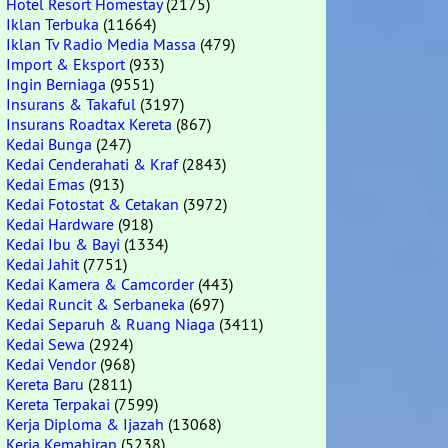
Hotel Resort Homestay
(2175)
Iklan Terbuka
(11664)
Iklan Tv Radio Media Massa
(479)
Import & Eksport
(933)
Ingin Berniaga
(9551)
Insurans & Takaful
(3197)
Insurans Roadtax Kereta
(867)
Kedai Bunga
(247)
Kedai Cenderahati & Kraf
(2843)
Kedai Emas
(913)
Kedai Fotostat & Cetakan
(3972)
Kedai Hardware
(918)
Kedai Ibu & Bayi
(1334)
Kedai Jahit
(7751)
Kedai Kamera & Camcorder
(443)
Kedai Runcit & Serbaneka
(697)
Kedai Separuh & Ruang Niaga
(3411)
Kedai Sewa
(2924)
Kedai Vendor
(968)
Kereta Baru
(2811)
Kereta Terpakai
(7599)
Kerja Diploma & Ijazah
(13068)
Kerja Kemahiran
(5238)