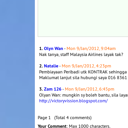
1.
Olyn Wan
-
Mon 9/Jan/2012, 9:04am
Nak tanya, staff Malaysia Airlines layak tak?
2.
Natalie
-
Mon 9/Jan/2012, 4:23pm
Pembiayaan Peribadi utk KONTRAK sehingga 20
Maklumat lanjut sila hubungi saya 016 836
3.
Zam 126
-
Mon 9/Jan/2012, 6:45pm
Olyan Wan: mungkin sy boleh bantu, sila laya
http://victoryvission.blogspot.com/
Page 1 (Total 4 comments)
Your Comment
: Max 1000 characters.