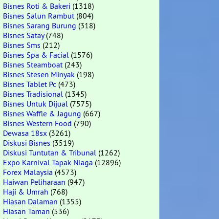
Bisnes Roti & Bakeri
(1318)
Bisnes Salun Rambut
(804)
Bisnes Sarang Burung
(318)
Bisnes Satay
(748)
Bisnes Sms
(212)
Bisnes Spa & Facial
(1576)
Bisnes Steamboat
(243)
Bisnes Stesen Minyak
(198)
Bisnes Tablet Pc
(473)
Bisnes Tradisional
(1345)
Bisnes Untuk Dijual
(7575)
Bisnes Waffle & Jagung
(667)
Bisnes Western Food
(790)
Dewasa 18sx
(3261)
Diskusi Bisnes
(3519)
Diskusi Tuntutan & Tribunal
(1262)
Expo Karnival Tapak Niaga
(12896)
Forex Malaysia
(4573)
Haiwan Peliharaan
(947)
Haji & Umrah
(768)
Hiasan Dalaman
(1355)
Hiasan Taman
(536)