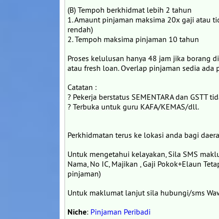
(B) Tempoh berkhidmat lebih 2 tahun
1. Amaunt pinjaman maksima 20x gaji atau ti
rendah)
2. Tempoh maksima pinjaman 10 tahun
Proses kelulusan hanya 48 jam jika borang
atau fresh loan. Overlap pinjaman sedia ada pe
Catatan :
? Pekerja berstatus SEMENTARA dan GSTT tid
? Terbuka untuk guru KAFA/KEMAS/dll.
Perkhidmatan terus ke lokasi anda bagi daer
Untuk mengetahui kelayakan, Sila SMS maklu
Nama, No IC, Majikan , Gaji Pokok+Elaun Tet
pinjaman)
Untuk maklumat lanjut sila hubungi/sms 
Niche
:
Pinjaman Peribadi