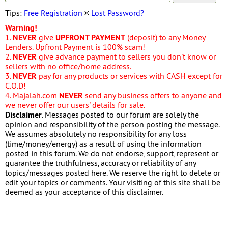
Tips:
Free Registration
¤
Lost Password?
Warning!
1.
NEVER
give
UPFRONT PAYMENT
(deposit) to any Money
Lenders. Upfront Payment is 100% scam!
2.
NEVER
give advance payment to sellers you don't know or
sellers with no office/home address.
3.
NEVER
pay for any products or services with CASH except for
C.O.D!
4. Majalah.com
NEVER
send any business offers to anyone and
we never offer our users' details for sale.
Disclaimer
. Messages posted to our forum are solely the
opinion and responsibility of the person posting the message.
We assumes absolutely no responsibility for any loss
(time/money/energy) as a result of using the information
posted in this forum. We do not endorse, support, represent or
guarantee the truthfulness, accuracy or reliability of any
topics/messages posted here. We reserve the right to delete or
edit your topics or comments. Your visiting of this site shall be
deemed as your acceptance of this disclaimer.