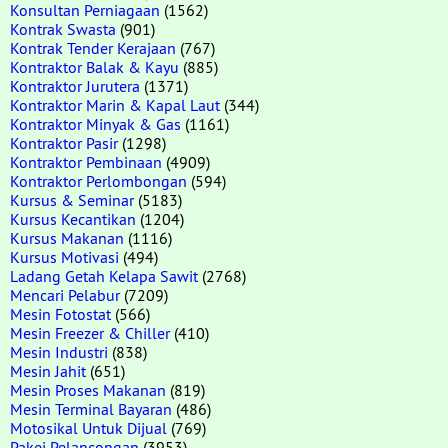
Konsultan Perniagaan
(1562)
Kontrak Swasta
(901)
Kontrak Tender Kerajaan
(767)
Kontraktor Balak & Kayu
(885)
Kontraktor Jurutera
(1371)
Kontraktor Marin & Kapal Laut
(344)
Kontraktor Minyak & Gas
(1161)
Kontraktor Pasir
(1298)
Kontraktor Pembinaan
(4909)
Kontraktor Perlombongan
(594)
Kursus & Seminar
(5183)
Kursus Kecantikan
(1204)
Kursus Makanan
(1116)
Kursus Motivasi
(494)
Ladang Getah Kelapa Sawit
(2768)
Mencari Pelabur
(7209)
Mesin Fotostat
(566)
Mesin Freezer & Chiller
(410)
Mesin Industri
(838)
Mesin Jahit
(651)
Mesin Proses Makanan
(819)
Mesin Terminal Bayaran
(486)
Motosikal Untuk Dijual
(769)
Pakej Pelancongan
(3953)