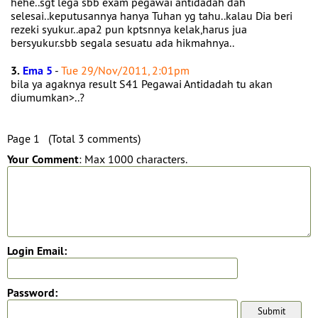
hehe..sgt lega sbb exam pegawai antidadah dah
selesai..keputusannya hanya Tuhan yg tahu..kalau Dia beri
rezeki syukur..apa2 pun kptsnnya kelak,harus jua
bersyukur.sbb segala sesuatu ada hikmahnya..
3.
Ema 5
-
Tue 29/Nov/2011, 2:01pm
bila ya agaknya result S41 Pegawai Antidadah tu akan
diumumkan>..?
Page 1 (Total 3 comments)
Your Comment
: Max 1000 characters.
Login Email:
Password: