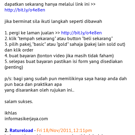
dapatkan sekarang hanya melalui link ini >>
http://bit.ly/o4e8en
jika berminat sila ikuti langkah seperti dibawah
1. pergi ke laman jualan >>
http://bit.ly/o4e8en
2. klik "tempah sekarang" atau button "beli sekarang"
3. pilih pakej, "basic" atau "gold" sahaja (pakej lain sold out)
dan klik order
4. buat bayaran (tonton video jika masih tidak faham)
5. selepas buat bayaran pastikan isi form yang disediakan
(penting)
p/s: bagi yang sudah pun memilikinya saya harap anda dah
pun baca dan praktikan apa
yang disarankan oleh rujukan ini..
salam sukses.
ikhlas
informasikerjaya.com
2.
Ratureload
-
Fri 18/Nov/2011, 12:11pm