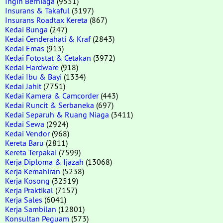
Ingin Berniaga
(9551)
Insurans & Takaful
(3197)
Insurans Roadtax Kereta
(867)
Kedai Bunga
(247)
Kedai Cenderahati & Kraf
(2843)
Kedai Emas
(913)
Kedai Fotostat & Cetakan
(3972)
Kedai Hardware
(918)
Kedai Ibu & Bayi
(1334)
Kedai Jahit
(7751)
Kedai Kamera & Camcorder
(443)
Kedai Runcit & Serbaneka
(697)
Kedai Separuh & Ruang Niaga
(3411)
Kedai Sewa
(2924)
Kedai Vendor
(968)
Kereta Baru
(2811)
Kereta Terpakai
(7599)
Kerja Diploma & Ijazah
(13068)
Kerja Kemahiran
(5238)
Kerja Kosong
(32519)
Kerja Praktikal
(7157)
Kerja Sales
(6041)
Kerja Sambilan
(12801)
Konsultan Peguam
(573)