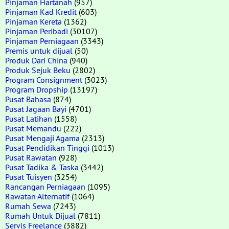
Pinjaman Hartanah
(957)
Pinjaman Kad Kredit
(603)
Pinjaman Kereta
(1362)
Pinjaman Peribadi
(30107)
Pinjaman Perniagaan
(3343)
Premis untuk dijual
(50)
Produk Dari China
(940)
Produk Sejuk Beku
(2802)
Program Consignment
(3023)
Program Dropship
(13197)
Pusat Bahasa
(874)
Pusat Jagaan Bayi
(4701)
Pusat Latihan
(1558)
Pusat Memandu
(222)
Pusat Mengaji Agama
(2313)
Pusat Pendidikan Tinggi
(1013)
Pusat Rawatan
(928)
Pusat Tadika & Taska
(3442)
Pusat Tuisyen
(3254)
Rancangan Perniagaan
(1095)
Rawatan Alternatif
(1064)
Rumah Sewa
(7243)
Rumah Untuk Dijual
(7811)
Servis Freelance
(3882)