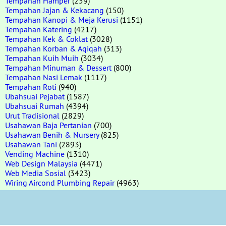
Tempahan Hamper
(259)
Tempahan Jajan & Kekacang
(150)
Tempahan Kanopi & Meja Kerusi
(1151)
Tempahan Katering
(4217)
Tempahan Kek & Coklat
(3028)
Tempahan Korban & Aqiqah
(313)
Tempahan Kuih Muih
(3034)
Tempahan Minuman & Dessert
(800)
Tempahan Nasi Lemak
(1117)
Tempahan Roti
(940)
Ubahsuai Pejabat
(1587)
Ubahsuai Rumah
(4394)
Urut Tradisional
(2829)
Usahawan Baja Pertanian
(700)
Usahawan Benih & Nursery
(825)
Usahawan Tani
(2893)
Vending Machine
(1310)
Web Design Malaysia
(4471)
Web Media Sosial
(3423)
Wiring Aircond Plumbing Repair
(4963)