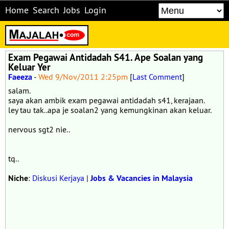
Home
Search
Jobs
Login
Exam Pegawai Antidadah S41. Ape Soalan yang
Keluar Yer
Faeeza
-
Wed 9/Nov/2011 2:25pm
[
Last Comment
]
salam.
saya akan ambik exam pegawai antidadah s41, kerajaan.
ley tau tak..apa je soalan2 yang kemungkinan akan keluar.
nervous sgt2 nie..
tq..
Niche
:
Diskusi Kerjaya
|
Jobs & Vacancies in Malaysia