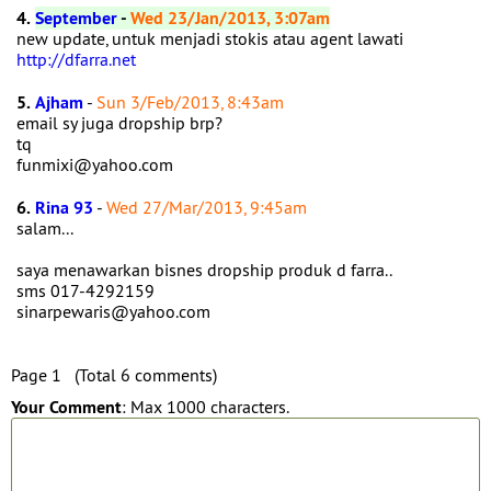
4.
September
-
Wed 23/Jan/2013, 3:07am
new update, untuk menjadi stokis atau agent lawati
http://dfarra.net
5.
Ajham
-
Sun 3/Feb/2013, 8:43am
email sy juga dropship brp?
tq
funmixi@yahoo.com
6.
Rina 93
-
Wed 27/Mar/2013, 9:45am
salam...
saya menawarkan bisnes dropship produk d farra..
sms 017-4292159
sinarpewaris@yahoo.com
Page 1 (Total 6 comments)
Your Comment
: Max 1000 characters.