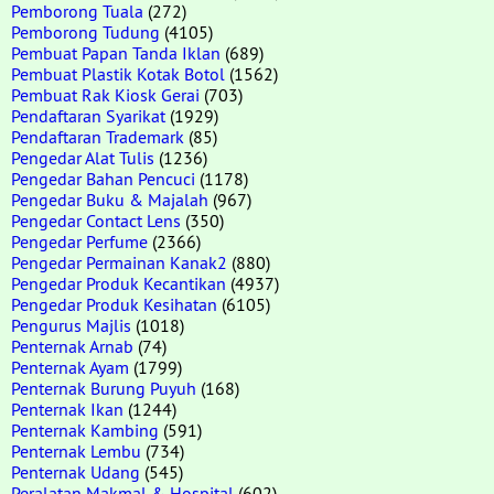
Pemborong Tuala
(272)
Pemborong Tudung
(4105)
Pembuat Papan Tanda Iklan
(689)
Pembuat Plastik Kotak Botol
(1562)
Pembuat Rak Kiosk Gerai
(703)
Pendaftaran Syarikat
(1929)
Pendaftaran Trademark
(85)
Pengedar Alat Tulis
(1236)
Pengedar Bahan Pencuci
(1178)
Pengedar Buku & Majalah
(967)
Pengedar Contact Lens
(350)
Pengedar Perfume
(2366)
Pengedar Permainan Kanak2
(880)
Pengedar Produk Kecantikan
(4937)
Pengedar Produk Kesihatan
(6105)
Pengurus Majlis
(1018)
Penternak Arnab
(74)
Penternak Ayam
(1799)
Penternak Burung Puyuh
(168)
Penternak Ikan
(1244)
Penternak Kambing
(591)
Penternak Lembu
(734)
Penternak Udang
(545)
Peralatan Makmal & Hospital
(602)