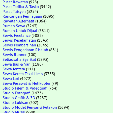
Pusat Rawatan
(928)
Pusat Tadika & Taska
(3442)
Pusat Tuisyen
(3254)
Rancangan Perniagaan
(1095)
Rawatan Alternatif
(1064)
Rumah Sewa
(7243)
Rumah Untuk Dijual
(7811)
Servis Freelance
(3882)
Servis Keselamatan
(1543)
Servis Pembersihan
(2845)
Servis Pengedaran Risalah
(831)
Servis Runner
(100)
Setiausaha Syarikat
(1893)
Sewa Bas & Van
(1186)
Sewa Jentera
(111)
Sewa Kereta Teksi Limo
(3753)
Sewa Lori
(4972)
Sewa Pesawat & Helikopter
(79)
Studio Filem & Videografi
(754)
Studio Fotografi
(1473)
Studio Grafik & 3D
(3287)
Studio Lukisan
(202)
Studio Model Penyanyi Pelakon
(1694)
Studio Muzik
(998)