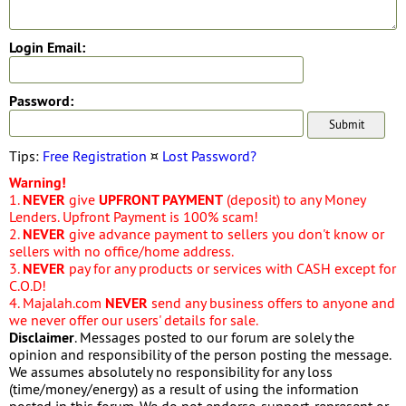
Login Email:
Password:
Tips:
Free Registration
¤
Lost Password?
Warning!
1.
NEVER
give
UPFRONT PAYMENT
(deposit) to any Money
Lenders. Upfront Payment is 100% scam!
2.
NEVER
give advance payment to sellers you don't know or
sellers with no office/home address.
3.
NEVER
pay for any products or services with CASH except for
C.O.D!
4. Majalah.com
NEVER
send any business offers to anyone and
we never offer our users' details for sale.
Disclaimer
. Messages posted to our forum are solely the
opinion and responsibility of the person posting the message.
We assumes absolutely no responsibility for any loss
(time/money/energy) as a result of using the information
posted in this forum. We do not endorse, support, represent or