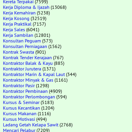
Kereta Terpakai
(7599)
Kerja Diploma & Ijazah
(13068)
Kerja Kemahiran
(5238)
Kerja Kosong
(32519)
Kerja Praktikal
(7157)
Kerja Sales
(6041)
Kerja Sambilan
(12801)
Konsultan Peguam
(573)
Konsultan Perniagaan
(1562)
Kontrak Swasta
(901)
Kontrak Tender Kerajaan
(767)
Kontraktor Balak & Kayu
(885)
Kontraktor Jurutera
(1371)
Kontraktor Marin & Kapal Laut
(344)
Kontraktor Minyak & Gas
(1161)
Kontraktor Pasir
(1298)
Kontraktor Pembinaan
(4909)
Kontraktor Perlombongan
(594)
Kursus & Seminar
(5183)
Kursus Kecantikan
(1204)
Kursus Makanan
(1116)
Kursus Motivasi
(494)
Ladang Getah Kelapa Sawit
(2768)
Mencari Pelabur
(7209)