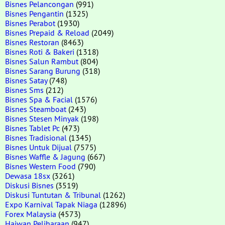
Bisnes Pelancongan
(991)
Bisnes Pengantin
(1325)
Bisnes Perabot
(1930)
Bisnes Prepaid & Reload
(2049)
Bisnes Restoran
(8463)
Bisnes Roti & Bakeri
(1318)
Bisnes Salun Rambut
(804)
Bisnes Sarang Burung
(318)
Bisnes Satay
(748)
Bisnes Sms
(212)
Bisnes Spa & Facial
(1576)
Bisnes Steamboat
(243)
Bisnes Stesen Minyak
(198)
Bisnes Tablet Pc
(473)
Bisnes Tradisional
(1345)
Bisnes Untuk Dijual
(7575)
Bisnes Waffle & Jagung
(667)
Bisnes Western Food
(790)
Dewasa 18sx
(3261)
Diskusi Bisnes
(3519)
Diskusi Tuntutan & Tribunal
(1262)
Expo Karnival Tapak Niaga
(12896)
Forex Malaysia
(4573)
Haiwan Peliharaan
(947)