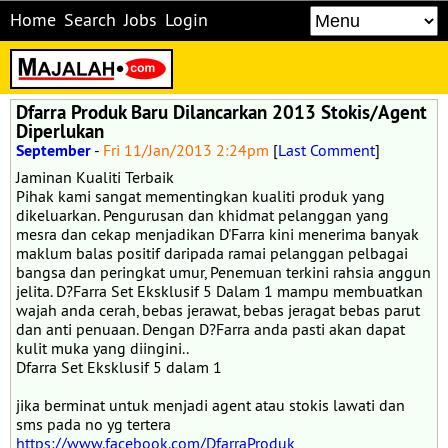
Home
Search
Jobs
Login
Dfarra Produk Baru Dilancarkan 2013 Stokis/Agent
Diperlukan
September
-
Fri 11/Jan/2013 2:24pm
[
Last Comment
]
Jaminan Kualiti Terbaik
Pihak kami sangat mementingkan kualiti produk yang
dikeluarkan. Pengurusan dan khidmat pelanggan yang
mesra dan cekap menjadikan D'Farra kini menerima banyak
maklum balas positif daripada ramai pelanggan pelbagai
bangsa dan peringkat umur, Penemuan terkini rahsia anggun
jelita. D?Farra Set Eksklusif 5 Dalam 1 mampu membuatkan
wajah anda cerah, bebas jerawat, bebas jeragat bebas parut
dan anti penuaan. Dengan D?Farra anda pasti akan dapat
kulit muka yang diingini..
Dfarra Set Eksklusif 5 dalam 1
jika berminat untuk menjadi agent atau stokis lawati dan
sms pada no yg tertera
https://www.facebook.com/DfarraProduk