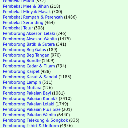
Pembekal Madu
(557)
Pembekal Mee & Bihun
(218)
Pembekal Minyak Masak
(700)
Pembekal Rempah & Perencah
(1486)
Pembekal Serunding
(464)
Pembekal Telur
(308)
Pemborong Aksesori Lelaki
(245)
Pemborong Aksesori Wanita
(1475)
Pemborong Batik & Sutera
(541)
Pemborong Beg Galas
(189)
Pemborong Beg Tangan
(970)
Pemborong Bundle
(1309)
Pemborong Cadar & Tilam
(794)
Pemborong Karpet
(488)
Pemborong Kasut & Sandal
(1183)
Pemborong Lampin
(511)
Pemborong Mutiara
(126)
Pemborong Pakaian Bayi
(1081)
Pemborong Pakaian Kanak2
(2410)
Pemborong Pakaian Lelaki
(1749)
Pemborong Pakaian Plus Size
(201)
Pemborong Pakaian Wanita
(6440)
Pemborong Telekung & Songkok
(833)
Pemborong Tshirt & Uniform
(4956)