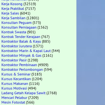
Kerja Kosong
(32519)
Kerja Praktikal
(7157)
Kerja Sales
(6041)
Kerja Sambilan
(12801)
Konsultan Peguam
(573)
Konsultan Perniagaan
(1562)
Kontrak Swasta
(901)
Kontrak Tender Kerajaan
(767)
Kontraktor Balak & Kayu
(885)
Kontraktor Jurutera
(1371)
Kontraktor Marin & Kapal Laut
(344)
Kontraktor Minyak & Gas
(1161)
Kontraktor Pasir
(1298)
Kontraktor Pembinaan
(4909)
Kontraktor Perlombongan
(594)
Kursus & Seminar
(5183)
Kursus Kecantikan
(1204)
Kursus Makanan
(1116)
Kursus Motivasi
(494)
Ladang Getah Kelapa Sawit
(2768)
Mencari Pelabur
(7209)
Mesin Fotostat
(566)