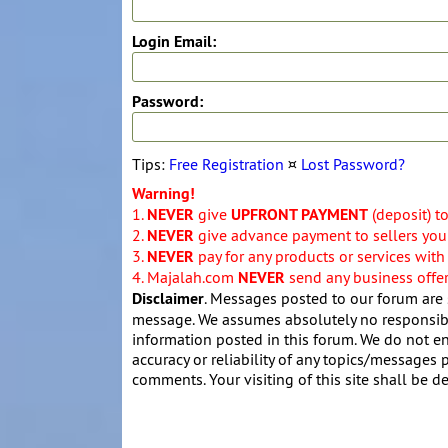
Login Email:
Password:
Tips:
Free Registration
¤
Lost Password?
Warning!
1.
NEVER
give
UPFRONT PAYMENT
(deposit) t
2.
NEVER
give advance payment to sellers you 
3.
NEVER
pay for any products or services with
4. Majalah.com
NEVER
send any business offers
Disclaimer
. Messages posted to our forum are 
message. We assumes absolutely no responsibil
information posted in this forum. We do not en
accuracy or reliability of any topics/messages p
comments. Your visiting of this site shall be d