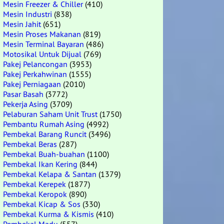
Mesin Freezer & Chiller
(410)
Mesin Industri
(838)
Mesin Jahit
(651)
Mesin Proses Makanan
(819)
Mesin Terminal Bayaran
(486)
Motosikal Untuk Dijual
(769)
Pakej Pelancongan
(3953)
Pakej Perkahwinan
(1555)
Pakej Perniagaan
(2010)
Pasar Basah
(3772)
Pekerja Asing
(3709)
Pelaburan Saham Unit Trust
(1750)
Pembantu Rumah Asing
(4992)
Pembekal Barang Runcit
(3496)
Pembekal Beras
(287)
Pembekal Buah-buahan
(1100)
Pembekal Ikan Kering
(844)
Pembekal Kelapa & Santan
(1379)
Pembekal Kerepek
(1877)
Pembekal Keropok
(890)
Pembekal Kicap & Sos
(330)
Pembekal Kurma & Kismis
(410)