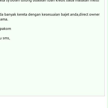
ereta sy boleh tolong buatkan loan kredit tiada masalah mesti
da banyak kereta dengan kesesuaian bajet anda,direct owner
nama.
uspakom
u sms,