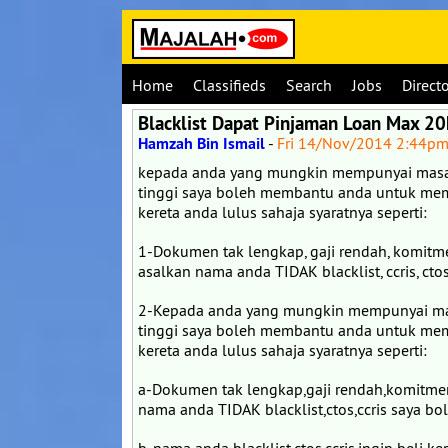
Home
Classifieds
Search
Jobs
Direct
Blacklist Dapat Pinjaman Loan Max 20
Hamzah Bin Ismail
-
Fri 14/Nov/2014 2:44p
kepada anda yang mungkin mempunyai masala
tinggi saya boleh membantu anda untuk memb
kereta anda lulus sahaja syaratnya seperti:
1-Dokumen tak lengkap, gaji rendah, komitmen 
asalkan nama anda TIDAK blacklist, ccris, ctos
2-Kepada anda yang mungkin mempunyai masa
tinggi saya boleh membantu anda untuk memb
kereta anda lulus sahaja syaratnya seperti:
a-Dokumen tak lengkap,gaji rendah,komitmen t
nama anda TIDAK blacklist,ctos,ccris saya b