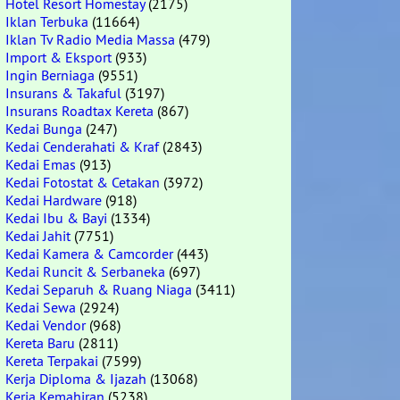
Hotel Resort Homestay
(2175)
Iklan Terbuka
(11664)
Iklan Tv Radio Media Massa
(479)
Import & Eksport
(933)
Ingin Berniaga
(9551)
Insurans & Takaful
(3197)
Insurans Roadtax Kereta
(867)
Kedai Bunga
(247)
Kedai Cenderahati & Kraf
(2843)
Kedai Emas
(913)
Kedai Fotostat & Cetakan
(3972)
Kedai Hardware
(918)
Kedai Ibu & Bayi
(1334)
Kedai Jahit
(7751)
Kedai Kamera & Camcorder
(443)
Kedai Runcit & Serbaneka
(697)
Kedai Separuh & Ruang Niaga
(3411)
Kedai Sewa
(2924)
Kedai Vendor
(968)
Kereta Baru
(2811)
Kereta Terpakai
(7599)
Kerja Diploma & Ijazah
(13068)
Kerja Kemahiran
(5238)