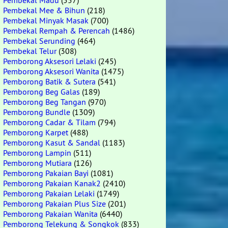
Pembekal Madu
(557)
Pembekal Mee & Bihun
(218)
Pembekal Minyak Masak
(700)
Pembekal Rempah & Perencah
(1486)
Pembekal Serunding
(464)
Pembekal Telur
(308)
Pemborong Aksesori Lelaki
(245)
Pemborong Aksesori Wanita
(1475)
Pemborong Batik & Sutera
(541)
Pemborong Beg Galas
(189)
Pemborong Beg Tangan
(970)
Pemborong Bundle
(1309)
Pemborong Cadar & Tilam
(794)
Pemborong Karpet
(488)
Pemborong Kasut & Sandal
(1183)
Pemborong Lampin
(511)
Pemborong Mutiara
(126)
Pemborong Pakaian Bayi
(1081)
Pemborong Pakaian Kanak2
(2410)
Pemborong Pakaian Lelaki
(1749)
Pemborong Pakaian Plus Size
(201)
Pemborong Pakaian Wanita
(6440)
Pemborong Telekung & Songkok
(833)