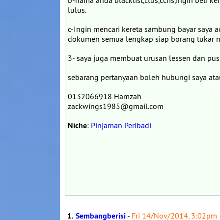
b-nama anda blacklist,ctos,ccris,ingin beli k
lulus.
c-Ingin mencari kereta sambung bayar saya a
dokumen semua lengkap siap borang tukar 
3- saya juga membuat urusan lessen dan p
sebarang pertanyaan boleh hubungi saya ata
0132066918 Hamzah
zackwings1985@gmail.com
Niche
:
Pinjaman Peribadi
1.
Sembangberisi
-
Fri 14/Nov/2014, 3:02pm