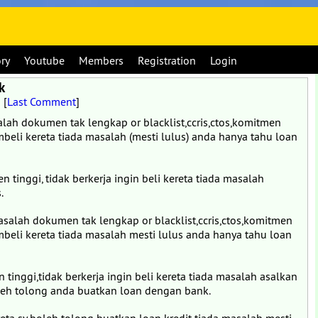
ory
Youtube
Members
Registration
Login
k
m
[
Last Comment
]
h dokumen tak lengkap or blacklist,ccris,ctos,komitmen
eli kereta tiada masalah (mesti lulus) anda hanya tahu loan
tinggi, tidak berkerja ingin beli kereta tiada masalah
.
lah dokumen tak lengkap or blacklist,ccris,ctos,komitmen
eli kereta tiada masalah mesti lulus anda hanya tahu loan
inggi,tidak berkerja ingin beli kereta tiada masalah asalkan
oleh tolong anda buatkan loan dengan bank.