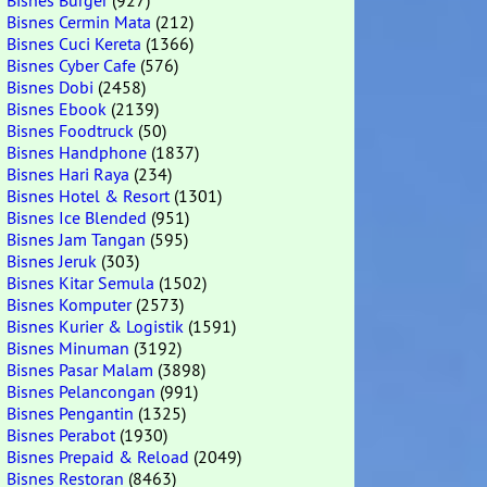
Bisnes Burger
(927)
Bisnes Cermin Mata
(212)
Bisnes Cuci Kereta
(1366)
Bisnes Cyber Cafe
(576)
Bisnes Dobi
(2458)
Bisnes Ebook
(2139)
Bisnes Foodtruck
(50)
Bisnes Handphone
(1837)
Bisnes Hari Raya
(234)
Bisnes Hotel & Resort
(1301)
Bisnes Ice Blended
(951)
Bisnes Jam Tangan
(595)
Bisnes Jeruk
(303)
Bisnes Kitar Semula
(1502)
Bisnes Komputer
(2573)
Bisnes Kurier & Logistik
(1591)
Bisnes Minuman
(3192)
Bisnes Pasar Malam
(3898)
Bisnes Pelancongan
(991)
Bisnes Pengantin
(1325)
Bisnes Perabot
(1930)
Bisnes Prepaid & Reload
(2049)
Bisnes Restoran
(8463)