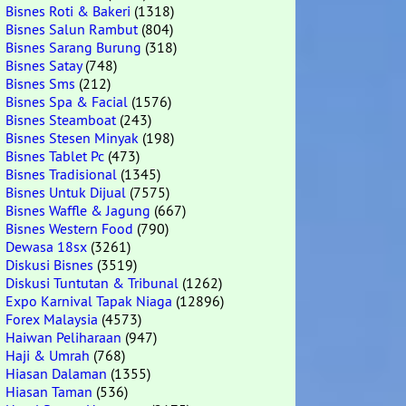
Bisnes Roti & Bakeri
(1318)
Bisnes Salun Rambut
(804)
Bisnes Sarang Burung
(318)
Bisnes Satay
(748)
Bisnes Sms
(212)
Bisnes Spa & Facial
(1576)
Bisnes Steamboat
(243)
Bisnes Stesen Minyak
(198)
Bisnes Tablet Pc
(473)
Bisnes Tradisional
(1345)
Bisnes Untuk Dijual
(7575)
Bisnes Waffle & Jagung
(667)
Bisnes Western Food
(790)
Dewasa 18sx
(3261)
Diskusi Bisnes
(3519)
Diskusi Tuntutan & Tribunal
(1262)
Expo Karnival Tapak Niaga
(12896)
Forex Malaysia
(4573)
Haiwan Peliharaan
(947)
Haji & Umrah
(768)
Hiasan Dalaman
(1355)
Hiasan Taman
(536)