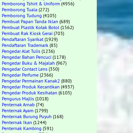
Pemborong Tshirt & Uniform
(4956)
Pemborong Tuala
(272)
Pemborong Tudung
(4105)
Pembuat Papan Tanda Iklan
(689)
Pembuat Plastik Kotak Botol
(1562)
Pembuat Rak Kiosk Gerai
(703)
Pendaftaran Syarikat
(1929)
Pendaftaran Trademark
(85)
Pengedar Alat Tulis
(1236)
Pengedar Bahan Pencuci
(1178)
Pengedar Buku & Majalah
(967)
Pengedar Contact Lens
(350)
Pengedar Perfume
(2366)
Pengedar Permainan Kanak2
(880)
Pengedar Produk Kecantikan
(4937)
Pengedar Produk Kesihatan
(6105)
Pengurus Majlis
(1018)
Penternak Arnab
(74)
Penternak Ayam
(1799)
Penternak Burung Puyuh
(168)
Penternak Ikan
(1244)
Penternak Kambing
(591)