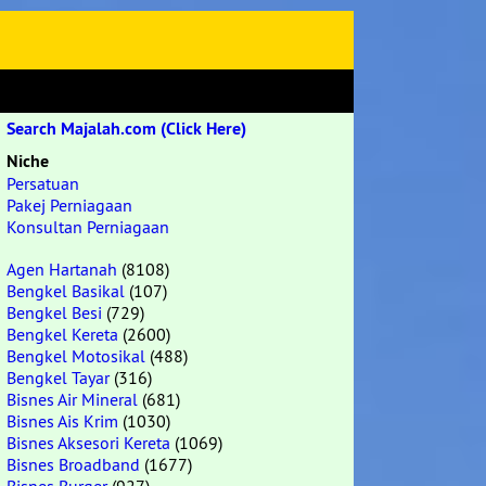
Search Majalah.com (Click Here)
Niche
Persatuan
Pakej Perniagaan
Konsultan Perniagaan
Agen Hartanah
(8108)
Bengkel Basikal
(107)
Bengkel Besi
(729)
Bengkel Kereta
(2600)
Bengkel Motosikal
(488)
Bengkel Tayar
(316)
Bisnes Air Mineral
(681)
Bisnes Ais Krim
(1030)
Bisnes Aksesori Kereta
(1069)
Bisnes Broadband
(1677)