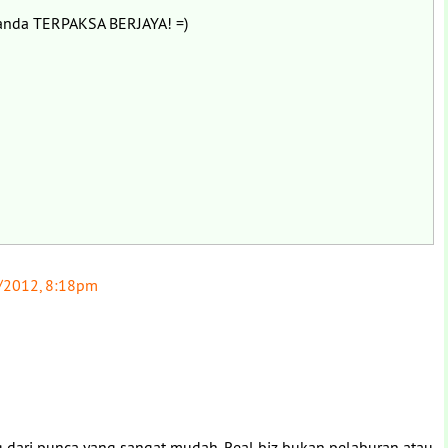
 anda TERPAKSA BERJAYA! =)
/2012, 8:18pm
g dari punca yang sangat mudah. Real biz bukan pelaburan atau