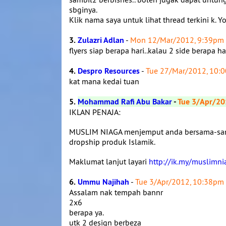
sbginya.
Klik nama saya untuk lihat thread terkini k. 
3.
Zulazri Adlan
-
Mon 12/Mar/2012, 9:39pm
flyers siap berapa hari..kalau 2 side berapa h
4.
Despro Resources
-
Tue 27/Mar/2012, 10:
kat mana kedai tuan
5.
Mohammad Rafi Abu Bakar
-
Tue 3/Apr/20
IKLAN PENAJA:
MUSLIM NIAGA menjemput anda bersama-sam
dropship produk Islamik.
Maklumat lanjut layari
http://ik.my/muslimni
6.
Ummu Najihah
-
Tue 3/Apr/2012, 10:38pm
Assalam nak tempah bannr
2x6
berapa ya.
utk 2 design berbeza