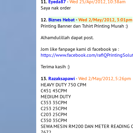
11.
Eyeda87
-
Wed 25/Apr/2012, 10:38am
Saya nak order
12.
Biznes Hebat
-
Wed 2/May/2012, 3:01pm
Printing Banner dan Tshirt Printing Murah :)
Alhamdulillah dapat post.
Jom like fanpage kami di facebook ya :
https://www.facebook.com/rafiQPrintingSolu
Terima kasih :)
13.
Razaksapawi
-
Wed 2/May/2012, 5:26pm
HEAVY DUTY 750 CPM
C451 45CPM
MEDIUM DUTY
C353 35CPM
C253 25CPM
C203 25CPM
C350 35CPM
SEWA MESIN RM200 DAN METER READING CA
7672