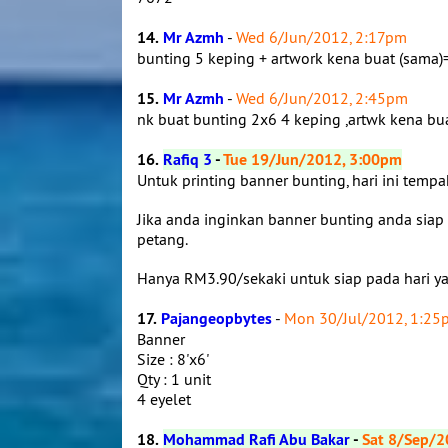
14.
Mr Azmh
-
Wed 6/Jun/2012, 2:17pm
bunting 5 keping + artwork kena buat (sama)
15.
Mr Azmh
-
Wed 6/Jun/2012, 2:45pm
nk buat bunting 2x6 4 keping ,artwk kena bu
16.
Rafiq 3
-
Tue 19/Jun/2012, 3:00pm
Untuk printing banner bunting, hari ini temp
Jika anda inginkan banner bunting anda siap
petang.
Hanya RM3.90/sekaki untuk siap pada hari y
17.
Pajangeopbytes
-
Mon 30/Jul/2012, 1:25
Banner
Size : 8'x6'
Qty : 1 unit
4 eyelet
18.
Mohammad Rafi Abu Bakar
-
Sat 8/Sep/2