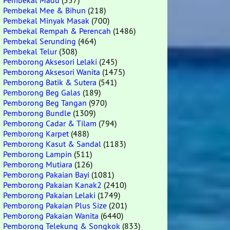
Pembekal Madu
(557)
Pembekal Mee & Bihun
(218)
Pembekal Minyak Masak
(700)
Pembekal Rempah & Perencah
(1486)
Pembekal Serunding
(464)
Pembekal Telur
(308)
Pemborong Aksesori Lelaki
(245)
Pemborong Aksesori Wanita
(1475)
Pemborong Batik & Sutera
(541)
Pemborong Beg Galas
(189)
Pemborong Beg Tangan
(970)
Pemborong Bundle
(1309)
Pemborong Cadar & Tilam
(794)
Pemborong Karpet
(488)
Pemborong Kasut & Sandal
(1183)
Pemborong Lampin
(511)
Pemborong Mutiara
(126)
Pemborong Pakaian Bayi
(1081)
Pemborong Pakaian Kanak2
(2410)
Pemborong Pakaian Lelaki
(1749)
Pemborong Pakaian Plus Size
(201)
Pemborong Pakaian Wanita
(6440)
Pemborong Telekung & Songkok
(833)