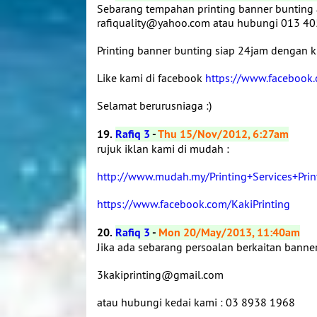
Sebarang tempahan printing banner bunting a
rafiquality@yahoo.com atau hubungi 013 4
Printing banner bunting siap 24jam dengan kua
Like kami di facebook
https://www.facebook.
Selamat berurusniaga :)
19.
Rafiq 3
-
Thu 15/Nov/2012, 6:27am
rujuk iklan kami di mudah :
http://www.mudah.my/Printing+Services+Pri
https://www.facebook.com/KakiPrinting
20.
Rafiq 3
-
Mon 20/May/2013, 11:40am
Jika ada sebarang persoalan berkaitan banner
3kakiprinting@gmail.com
atau hubungi kedai kami : 03 8938 1968