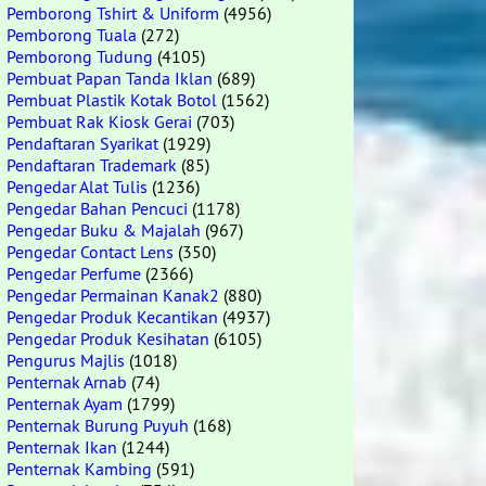
Pemborong Tshirt & Uniform
(4956)
Pemborong Tuala
(272)
Pemborong Tudung
(4105)
Pembuat Papan Tanda Iklan
(689)
Pembuat Plastik Kotak Botol
(1562)
Pembuat Rak Kiosk Gerai
(703)
Pendaftaran Syarikat
(1929)
Pendaftaran Trademark
(85)
Pengedar Alat Tulis
(1236)
Pengedar Bahan Pencuci
(1178)
Pengedar Buku & Majalah
(967)
Pengedar Contact Lens
(350)
Pengedar Perfume
(2366)
Pengedar Permainan Kanak2
(880)
Pengedar Produk Kecantikan
(4937)
Pengedar Produk Kesihatan
(6105)
Pengurus Majlis
(1018)
Penternak Arnab
(74)
Penternak Ayam
(1799)
Penternak Burung Puyuh
(168)
Penternak Ikan
(1244)
Penternak Kambing
(591)