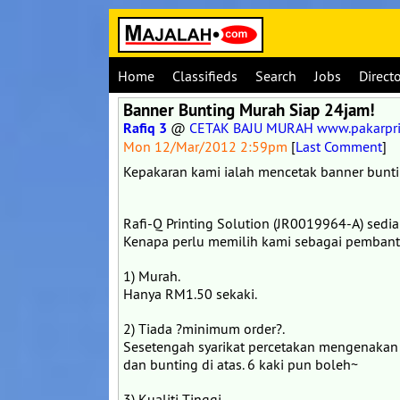
Home
Classifieds
Search
Jobs
Direct
Banner Bunting Murah Siap 24jam!
Rafiq 3
@
CETAK BAJU MURAH www.pakarpri
Mon 12/Mar/2012 2:59pm
[
Last Comment
]
Kepakaran kami ialah mencetak banner bunt
Rafi-Q Printing Solution (JR0019964-A) sedi
Kenapa perlu memilih kami sebagai pembant
1) Murah.
Hanya RM1.50 sekaki.
2) Tiada ?minimum order?.
Sesetengah syarikat percetakan mengenakan
dan bunting di atas. 6 kaki pun boleh~
3) Kualiti Tinggi