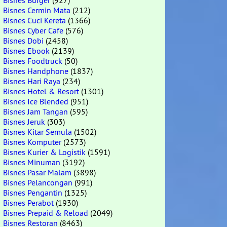
Bisnes Burger
(927)
Bisnes Cermin Mata
(212)
Bisnes Cuci Kereta
(1366)
Bisnes Cyber Cafe
(576)
Bisnes Dobi
(2458)
Bisnes Ebook
(2139)
Bisnes Foodtruck
(50)
Bisnes Handphone
(1837)
Bisnes Hari Raya
(234)
Bisnes Hotel & Resort
(1301)
Bisnes Ice Blended
(951)
Bisnes Jam Tangan
(595)
Bisnes Jeruk
(303)
Bisnes Kitar Semula
(1502)
Bisnes Komputer
(2573)
Bisnes Kurier & Logistik
(1591)
Bisnes Minuman
(3192)
Bisnes Pasar Malam
(3898)
Bisnes Pelancongan
(991)
Bisnes Pengantin
(1325)
Bisnes Perabot
(1930)
Bisnes Prepaid & Reload
(2049)
Bisnes Restoran
(8463)