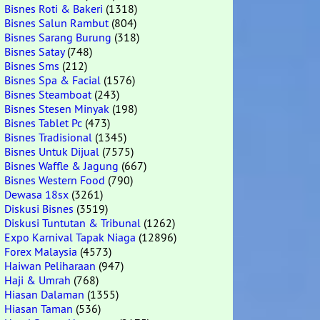
Bisnes Roti & Bakeri
(1318)
Bisnes Salun Rambut
(804)
Bisnes Sarang Burung
(318)
Bisnes Satay
(748)
Bisnes Sms
(212)
Bisnes Spa & Facial
(1576)
Bisnes Steamboat
(243)
Bisnes Stesen Minyak
(198)
Bisnes Tablet Pc
(473)
Bisnes Tradisional
(1345)
Bisnes Untuk Dijual
(7575)
Bisnes Waffle & Jagung
(667)
Bisnes Western Food
(790)
Dewasa 18sx
(3261)
Diskusi Bisnes
(3519)
Diskusi Tuntutan & Tribunal
(1262)
Expo Karnival Tapak Niaga
(12896)
Forex Malaysia
(4573)
Haiwan Peliharaan
(947)
Haji & Umrah
(768)
Hiasan Dalaman
(1355)
Hiasan Taman
(536)