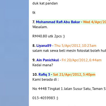
duk kat pandan
tk
7.
Mohammad Rafi Abu Bakar
-
Wed 4/Apr/20
Wasalam.
RM40.80 utk 2pcs :)
8.
Liyana89
-
Thu 5/Apr/2012, 10:23am
salam nak sewa beli mesin fotostat boleh h
9.
Ain Panichkul
-
Fri 20/Apr/2012, 6:44am
Kedai mana?
10.
Rafiq 3
-
Sat 21/Apr/2012, 5:40pm
Kami berada di :
No 444B Tingkat 1 Jalan Susur Satu, Taman 
013-4059983 :)