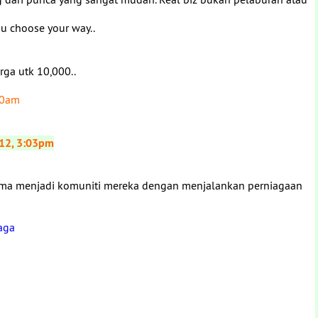
You choose your way..
arga utk 10,000..
00am
12, 3:03pm
a menjadi komuniti mereka dengan menjalankan perniagaan
aga