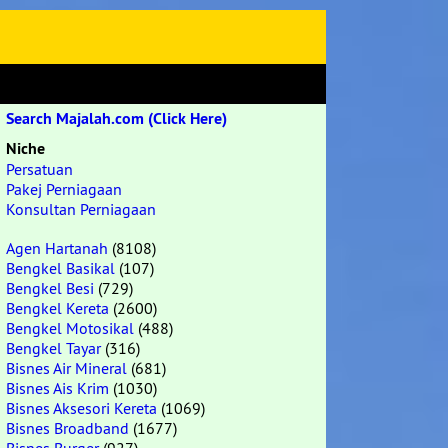
Search Majalah.com (Click Here)
Niche
Persatuan
Pakej Perniagaan
Konsultan Perniagaan
Agen Hartanah
(8108)
Bengkel Basikal
(107)
Bengkel Besi
(729)
Bengkel Kereta
(2600)
Bengkel Motosikal
(488)
Bengkel Tayar
(316)
Bisnes Air Mineral
(681)
Bisnes Ais Krim
(1030)
Bisnes Aksesori Kereta
(1069)
Bisnes Broadband
(1677)