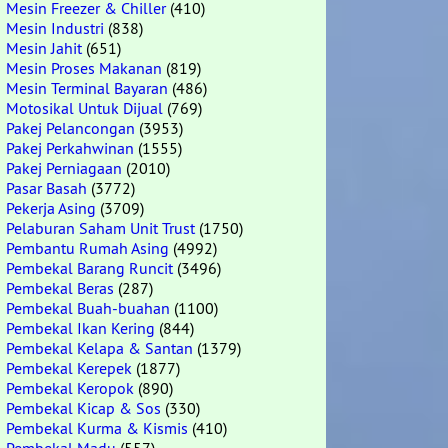
Mesin Freezer & Chiller
(410)
Mesin Industri
(838)
Mesin Jahit
(651)
Mesin Proses Makanan
(819)
Mesin Terminal Bayaran
(486)
Motosikal Untuk Dijual
(769)
Pakej Pelancongan
(3953)
Pakej Perkahwinan
(1555)
Pakej Perniagaan
(2010)
Pasar Basah
(3772)
Pekerja Asing
(3709)
Pelaburan Saham Unit Trust
(1750)
Pembantu Rumah Asing
(4992)
Pembekal Barang Runcit
(3496)
Pembekal Beras
(287)
Pembekal Buah-buahan
(1100)
Pembekal Ikan Kering
(844)
Pembekal Kelapa & Santan
(1379)
Pembekal Kerepek
(1877)
Pembekal Keropok
(890)
Pembekal Kicap & Sos
(330)
Pembekal Kurma & Kismis
(410)