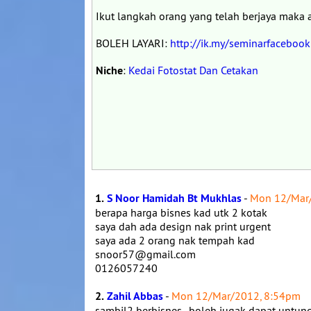
Ikut langkah orang yang telah berjaya maka
BOLEH LAYARI:
http://ik.my/seminarfacebook
Niche
:
Kedai Fotostat Dan Cetakan
1.
S Noor Hamidah Bt Mukhlas
-
Mon 12/Mar
berapa harga bisnes kad utk 2 kotak
saya dah ada design nak print urgent
saya ada 2 orang nak tempah kad
snoor57@gmail.com
0126057240
2.
Zahil Abbas
-
Mon 12/Mar/2012, 8:54pm
sambil2 berbisnes.. boleh jugak dapat untun