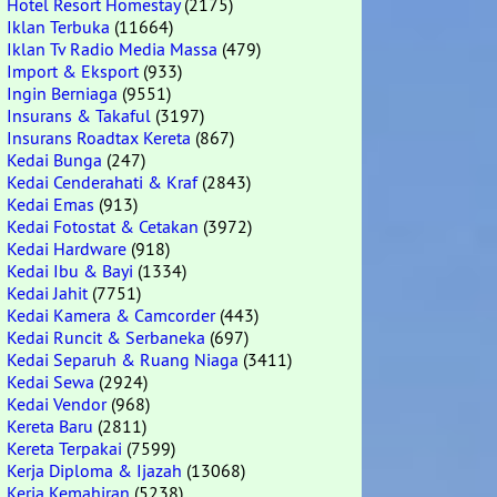
Hotel Resort Homestay
(2175)
Iklan Terbuka
(11664)
Iklan Tv Radio Media Massa
(479)
Import & Eksport
(933)
Ingin Berniaga
(9551)
Insurans & Takaful
(3197)
Insurans Roadtax Kereta
(867)
Kedai Bunga
(247)
Kedai Cenderahati & Kraf
(2843)
Kedai Emas
(913)
Kedai Fotostat & Cetakan
(3972)
Kedai Hardware
(918)
Kedai Ibu & Bayi
(1334)
Kedai Jahit
(7751)
Kedai Kamera & Camcorder
(443)
Kedai Runcit & Serbaneka
(697)
Kedai Separuh & Ruang Niaga
(3411)
Kedai Sewa
(2924)
Kedai Vendor
(968)
Kereta Baru
(2811)
Kereta Terpakai
(7599)
Kerja Diploma & Ijazah
(13068)
Kerja Kemahiran
(5238)