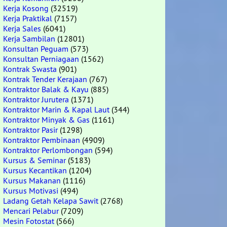
Kerja Kosong
(32519)
Kerja Praktikal
(7157)
Kerja Sales
(6041)
Kerja Sambilan
(12801)
Konsultan Peguam
(573)
Konsultan Perniagaan
(1562)
Kontrak Swasta
(901)
Kontrak Tender Kerajaan
(767)
Kontraktor Balak & Kayu
(885)
Kontraktor Jurutera
(1371)
Kontraktor Marin & Kapal Laut
(344)
Kontraktor Minyak & Gas
(1161)
Kontraktor Pasir
(1298)
Kontraktor Pembinaan
(4909)
Kontraktor Perlombongan
(594)
Kursus & Seminar
(5183)
Kursus Kecantikan
(1204)
Kursus Makanan
(1116)
Kursus Motivasi
(494)
Ladang Getah Kelapa Sawit
(2768)
Mencari Pelabur
(7209)
Mesin Fotostat
(566)