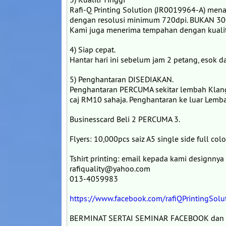
Rafi-Q Printing Solution (JR0019964-A) me
dengan resolusi minimum 720dpi. BUKAN 300dp
Kami juga menerima tempahan dengan kualit
4) Siap cepat.
Hantar hari ini sebelum jam 2 petang, esok d
5) Penghantaran DISEDIAKAN.
Penghantaran PERCUMA sekitar lembah Klang 
caj RM10 sahaja. Penghantaran ke luar Lemba
Businesscard Beli 2 PERCUMA 3.
Flyers: 10,000pcs saiz A5 single side full co
Tshirt printing: email kepada kami designnya
rafiquality@yahoo.com
013-4059983
https://www.facebook.com/rafiQPrintingSolu
BERMINAT SERTAI SEMINAR FACEBOOK dan