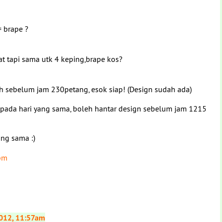
= brape ?
at tapi sama utk 4 keping,brape kos?
ah sebelum jam 230petang, esok siap! (Design sudah ada)
 pada hari yang sama, boleh hantar design sebelum jam 1215
ang sama :)
pm
012, 11:57am