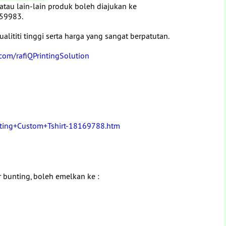
tau lain-lain produk boleh diajukan ke
059983.
lititi tinggi serta harga yang sangat berpatutan.
com/rafiQPrintingSolution
nting+Custom+Tshirt-18169788.htm
 bunting, boleh emelkan ke :