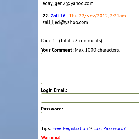
eday_gen2@yahoo.com
22.
Zali 16
-
Thu 22/Nov/2012, 2:21am
zali_ijed@yahoo.com
Page 1 (Total 22 comments)
Your Comment
: Max 1000 characters.
Login Email:
Password:
Tips:
Free Registration
¤
Lost Password?
Warning!