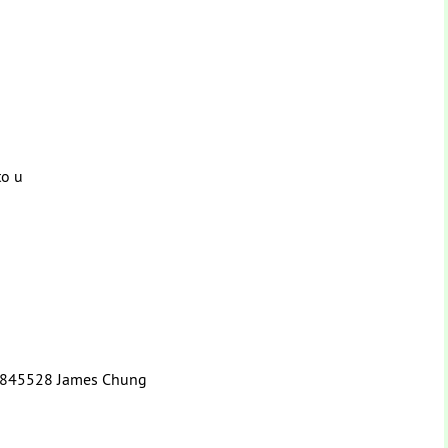
to u
5845528 James Chung