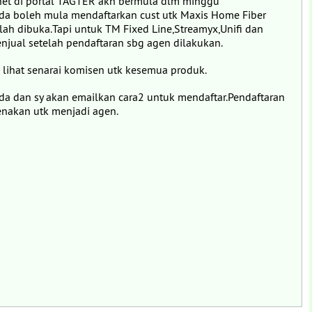
net di portal TAGTER akn bermula dlm minggu
da boleh mula mendaftarkan cust utk Maxis Home Fiber
lah dibuka.Tapi untuk TM Fixed Line,Streamyx,Unifi dan
jual setelah pendaftaran sbg agen dilakukan.
 lihat senarai komisen utk kesemua produk.
nda dan sy akan emailkan cara2 untuk mendaftar.Pendaftaran
enakan utk menjadi agen.