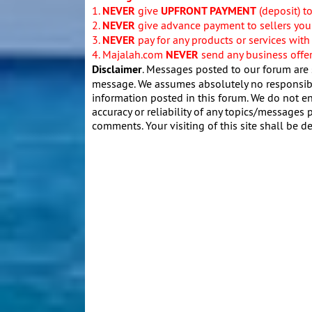
1.
NEVER
give
UPFRONT PAYMENT
(deposit) t
2.
NEVER
give advance payment to sellers you 
3.
NEVER
pay for any products or services with
4. Majalah.com
NEVER
send any business offers
Disclaimer
. Messages posted to our forum are 
message. We assumes absolutely no responsibil
information posted in this forum. We do not en
accuracy or reliability of any topics/messages p
comments. Your visiting of this site shall be d