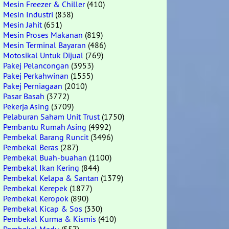
Mesin Freezer & Chiller
(410)
Mesin Industri
(838)
Mesin Jahit
(651)
Mesin Proses Makanan
(819)
Mesin Terminal Bayaran
(486)
Motosikal Untuk Dijual
(769)
Pakej Pelancongan
(3953)
Pakej Perkahwinan
(1555)
Pakej Perniagaan
(2010)
Pasar Basah
(3772)
Pekerja Asing
(3709)
Pelaburan Saham Unit Trust
(1750)
Pembantu Rumah Asing
(4992)
Pembekal Barang Runcit
(3496)
Pembekal Beras
(287)
Pembekal Buah-buahan
(1100)
Pembekal Ikan Kering
(844)
Pembekal Kelapa & Santan
(1379)
Pembekal Kerepek
(1877)
Pembekal Keropok
(890)
Pembekal Kicap & Sos
(330)
Pembekal Kurma & Kismis
(410)