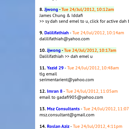
8.
Jjwong
-
Tue 24/Jul/2012, 10:12am
James Chung & Iddafi
>> sy dah send emel to u, click for active d
9.
Dalilifathiah
-
Tue 24/Jul/2012, 10:14am
dalilifathiah@yahoo.com
10.
Jjwong
-
Tue 24/Jul/2012, 10:17am
Dalilifathiah >> dah emel u
11.
Yazid 29
-
Tue 24/Jul/2012, 10:48am
tlg email
serimentarient@yahoo.com
12.
Imran 8
-
Tue 24/Jul/2012, 11:05am
email to gadafi905@yahoo.com
13.
Msz Consultants
-
Tue 24/Jul/2012, 11:0
msz.consultant@gmail.com
14.
Roslan Aziz
-
Tue 24/Jul/2012, 4:11pm