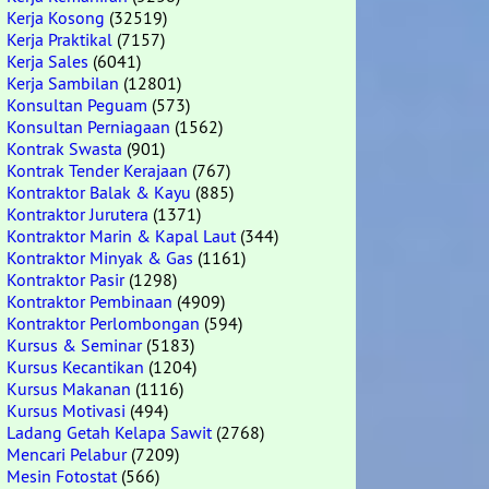
Kerja Kosong
(32519)
Kerja Praktikal
(7157)
Kerja Sales
(6041)
Kerja Sambilan
(12801)
Konsultan Peguam
(573)
Konsultan Perniagaan
(1562)
Kontrak Swasta
(901)
Kontrak Tender Kerajaan
(767)
Kontraktor Balak & Kayu
(885)
Kontraktor Jurutera
(1371)
Kontraktor Marin & Kapal Laut
(344)
Kontraktor Minyak & Gas
(1161)
Kontraktor Pasir
(1298)
Kontraktor Pembinaan
(4909)
Kontraktor Perlombongan
(594)
Kursus & Seminar
(5183)
Kursus Kecantikan
(1204)
Kursus Makanan
(1116)
Kursus Motivasi
(494)
Ladang Getah Kelapa Sawit
(2768)
Mencari Pelabur
(7209)
Mesin Fotostat
(566)