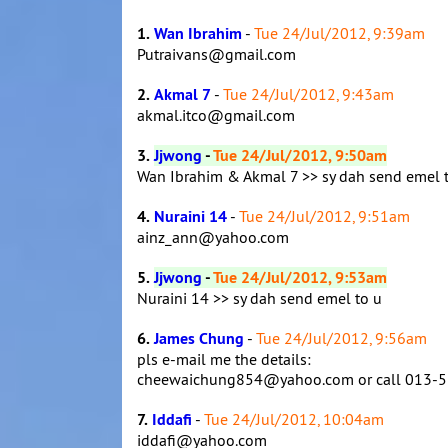
1.
Wan Ibrahim
-
Tue 24/Jul/2012, 9:39am
Putraivans@gmail.com
2.
Akmal 7
-
Tue 24/Jul/2012, 9:43am
akmal.itco@gmail.com
3.
Jjwong
-
Tue 24/Jul/2012, 9:50am
Wan Ibrahim & Akmal 7 >> sy dah send emel 
4.
Nuraini 14
-
Tue 24/Jul/2012, 9:51am
ainz_ann@yahoo.com
5.
Jjwong
-
Tue 24/Jul/2012, 9:53am
Nuraini 14 >> sy dah send emel to u
6.
James Chung
-
Tue 24/Jul/2012, 9:56am
pls e-mail me the details:
cheewaichung854@yahoo.com or call 013-
7.
Iddafi
-
Tue 24/Jul/2012, 10:04am
iddafi@yahoo.com