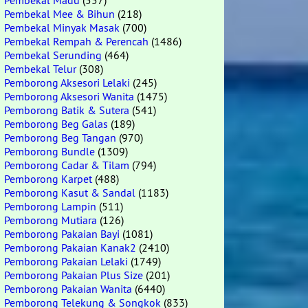
Pembekal Madu
(557)
Pembekal Mee & Bihun
(218)
Pembekal Minyak Masak
(700)
Pembekal Rempah & Perencah
(1486)
Pembekal Serunding
(464)
Pembekal Telur
(308)
Pemborong Aksesori Lelaki
(245)
Pemborong Aksesori Wanita
(1475)
Pemborong Batik & Sutera
(541)
Pemborong Beg Galas
(189)
Pemborong Beg Tangan
(970)
Pemborong Bundle
(1309)
Pemborong Cadar & Tilam
(794)
Pemborong Karpet
(488)
Pemborong Kasut & Sandal
(1183)
Pemborong Lampin
(511)
Pemborong Mutiara
(126)
Pemborong Pakaian Bayi
(1081)
Pemborong Pakaian Kanak2
(2410)
Pemborong Pakaian Lelaki
(1749)
Pemborong Pakaian Plus Size
(201)
Pemborong Pakaian Wanita
(6440)
Pemborong Telekung & Songkok
(833)