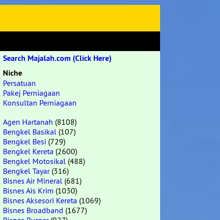
Search Majalah.com (Click Here)
Niche
Persatuan
Pakej Perniagaan
Konsultan Perniagaan
Agen Hartanah
(8108)
Bengkel Basikal
(107)
Bengkel Besi
(729)
Bengkel Kereta
(2600)
Bengkel Motosikal
(488)
Bengkel Tayar
(316)
Bisnes Air Mineral
(681)
Bisnes Ais Krim
(1030)
Bisnes Aksesori Kereta
(1069)
Bisnes Broadband
(1677)