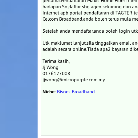
pertama.Pendaftaran Maxis Home Fiber Inter
hadapan.So,daftar sbg agen sekarang dan an
Internet apb portal pendaftaran di TAGTER te
Celcom Broadband,anda boleh terus mula men
Setelah anda mendaftar,anda boleh login utk
Utk maklumat lanjut,sila tinggalkan email a
adalah secara online.Tiada apa2 bayaran dik
Terima kasih,
Jj Wong
0176127008
jjwong@micropurple.com.my
Niche
:
Bisnes Broadband