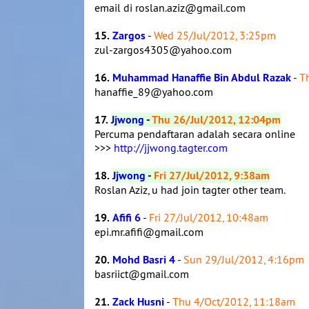
email di roslan.aziz@gmail.com
15.
Zargos
-
Wed 25/Jul/2012, 3:25pm
zul-zargos4305@yahoo.com
16.
Muhammad Hanaffie Bin Abdul Razak
-
T
hanaffie_89@yahoo.com
17.
Jjwong
-
Thu 26/Jul/2012, 12:04pm
Percuma pendaftaran adalah secara online
>>>
http://jjwong.tagter.com
18.
Jjwong
-
Fri 27/Jul/2012, 9:38am
Roslan Aziz, u had join tagter other team.
19.
Afifi 6
-
Fri 27/Jul/2012, 10:48am
epi.mr.afifi@gmail.com
20.
Mohd Basri 4
-
Sun 29/Jul/2012, 4:16pm
basriict@gmail.com
21.
Zack Husni
-
Thu 4/Oct/2012, 11:18am