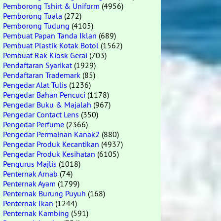
Pemborong Tshirt & Uniform
(4956)
Pemborong Tuala
(272)
Pemborong Tudung
(4105)
Pembuat Papan Tanda Iklan
(689)
Pembuat Plastik Kotak Botol
(1562)
Pembuat Rak Kiosk Gerai
(703)
Pendaftaran Syarikat
(1929)
Pendaftaran Trademark
(85)
Pengedar Alat Tulis
(1236)
Pengedar Bahan Pencuci
(1178)
Pengedar Buku & Majalah
(967)
Pengedar Contact Lens
(350)
Pengedar Perfume
(2366)
Pengedar Permainan Kanak2
(880)
Pengedar Produk Kecantikan
(4937)
Pengedar Produk Kesihatan
(6105)
Pengurus Majlis
(1018)
Penternak Arnab
(74)
Penternak Ayam
(1799)
Penternak Burung Puyuh
(168)
Penternak Ikan
(1244)
Penternak Kambing
(591)