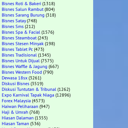
Bisnes Roti & Bakeri
(1318)
Bisnes Salun Rambut
(804)
Bisnes Sarang Burung
(318)
Bisnes Satay
(748)
Bisnes Sms
(212)
Bisnes Spa & Facial
(1576)
Bisnes Steamboat
(243)
Bisnes Stesen Minyak
(198)
Bisnes Tablet Pc
(473)
Bisnes Tradisional
(1345)
Bisnes Untuk Dijual
(7575)
Bisnes Waffle & Jagung
(667)
Bisnes Western Food
(790)
Dewasa 18sx
(3261)
Diskusi Bisnes
(3519)
Diskusi Tuntutan & Tribunal
(1262)
Expo Karnival Tapak Niaga
(12896)
Forex Malaysia
(4573)
Haiwan Peliharaan
(947)
Haji & Umrah
(768)
Hiasan Dalaman
(1355)
Hiasan Taman
(536)