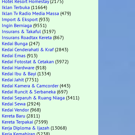
Hotel Resort Homestay
(2175)
Iklan Terbuka
(11664)
Iklan Tv Radio Media Massa
(479)
Import & Eksport
(933)
Ingin Berniaga
(9551)
Insurans & Takaful
(3197)
Insurans Roadtax Kereta
(867)
Kedai Bunga
(247)
Kedai Cenderahati & Kraf
(2843)
Kedai Emas
(913)
Kedai Fotostat & Cetakan
(3972)
Kedai Hardware
(918)
Kedai Ibu & Bayi
(1334)
Kedai Jahit
(7751)
Kedai Kamera & Camcorder
(443)
Kedai Runcit & Serbaneka
(697)
Kedai Separuh & Ruang Niaga
(3411)
Kedai Sewa
(2924)
Kedai Vendor
(968)
Kereta Baru
(2811)
Kereta Terpakai
(7599)
Kerja Diploma & Ijazah
(13068)
Kerja Kemahiran
(5238)