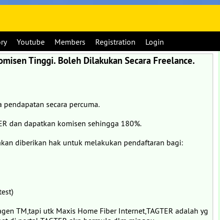
ory
Youtube
Members
Registration
Login
isen Tinggi. Boleh Dilakukan Secara Freelance.
na pendapatan secara percuma.
TER dan dapatkan komisen sehingga 180%.
akan diberikan hak untuk melakukan pendaftaran bagi:
test)
agen TM,tapi utk Maxis Home Fiber Internet,TAGTER adalah yg