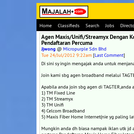
Home
Classifieds
Search
Jobs
Direct
Agen Maxis/Unifi/Streamyx Dengan Kom
Pendaftaran Percuma
Jjwong
@
Micropurple Sdn Bhd
Tue 24/Jul/2012 9:22am
[
Last Comment
]
Di sini sy ingin mengajak anda untuk menja
Join kami sbg agen broadband melalui TAG
Apabila anda join sbg agen di TAGTER,anda 
1) TM Fixed Line
2) TM Streamyx
3) TM Unifi
4) Celcom Broadband
5) Maxis Fiber Home Internet(nie yg paling la
Mungkin anda dh biasa nampak iklan utk jd 