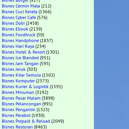
Bisnes Burger
(927)
Bisnes Cermin Mata
(212)
Bisnes Cuci Kereta
(1366)
Bisnes Cyber Cafe
(576)
Bisnes Dobi
(2458)
Bisnes Ebook
(2139)
Bisnes Foodtruck
(50)
Bisnes Handphone
(1837)
Bisnes Hari Raya
(234)
Bisnes Hotel & Resort
(1301)
Bisnes Ice Blended
(951)
Bisnes Jam Tangan
(595)
Bisnes Jeruk
(303)
Bisnes Kitar Semula
(1502)
Bisnes Komputer
(2573)
Bisnes Kurier & Logistik
(1591)
Bisnes Minuman
(3192)
Bisnes Pasar Malam
(3898)
Bisnes Pelancongan
(991)
Bisnes Pengantin
(1325)
Bisnes Perabot
(1930)
Bisnes Prepaid & Reload
(2049)
Bisnes Restoran
(8463)