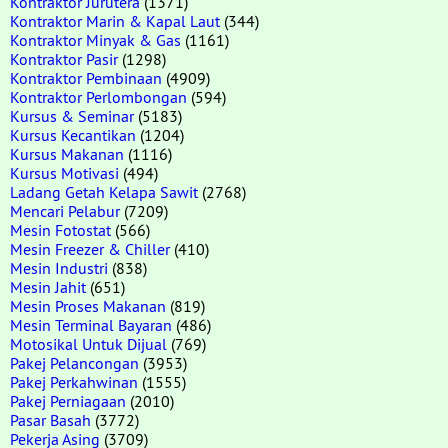
Kontraktor Jurutera
(1371)
Kontraktor Marin & Kapal Laut
(344)
Kontraktor Minyak & Gas
(1161)
Kontraktor Pasir
(1298)
Kontraktor Pembinaan
(4909)
Kontraktor Perlombongan
(594)
Kursus & Seminar
(5183)
Kursus Kecantikan
(1204)
Kursus Makanan
(1116)
Kursus Motivasi
(494)
Ladang Getah Kelapa Sawit
(2768)
Mencari Pelabur
(7209)
Mesin Fotostat
(566)
Mesin Freezer & Chiller
(410)
Mesin Industri
(838)
Mesin Jahit
(651)
Mesin Proses Makanan
(819)
Mesin Terminal Bayaran
(486)
Motosikal Untuk Dijual
(769)
Pakej Pelancongan
(3953)
Pakej Perkahwinan
(1555)
Pakej Perniagaan
(2010)
Pasar Basah
(3772)
Pekerja Asing
(3709)