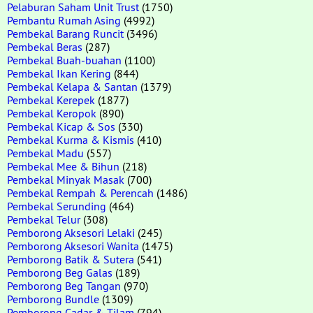
Pelaburan Saham Unit Trust
(1750)
Pembantu Rumah Asing
(4992)
Pembekal Barang Runcit
(3496)
Pembekal Beras
(287)
Pembekal Buah-buahan
(1100)
Pembekal Ikan Kering
(844)
Pembekal Kelapa & Santan
(1379)
Pembekal Kerepek
(1877)
Pembekal Keropok
(890)
Pembekal Kicap & Sos
(330)
Pembekal Kurma & Kismis
(410)
Pembekal Madu
(557)
Pembekal Mee & Bihun
(218)
Pembekal Minyak Masak
(700)
Pembekal Rempah & Perencah
(1486)
Pembekal Serunding
(464)
Pembekal Telur
(308)
Pemborong Aksesori Lelaki
(245)
Pemborong Aksesori Wanita
(1475)
Pemborong Batik & Sutera
(541)
Pemborong Beg Galas
(189)
Pemborong Beg Tangan
(970)
Pemborong Bundle
(1309)
Pemborong Cadar & Tilam
(794)