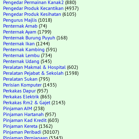
Pengedar Permainan Kanak2
(880)
Pengedar Produk Kecantikan
(4937)
Pengedar Produk Kesihatan
(6105)
Pengurus Majlis
(1018)
Penternak Arnab
(74)
Penternak Ayam
(1799)
Penternak Burung Puyuh
(168)
Penternak Ikan
(1244)
Penternak Kambing
(591)
Penternak Lembu
(734)
Penternak Udang
(545)
Peralatan Makmal & Hospital
(602)
Peralatan Pejabat & Sekolah
(1598)
Peralatan Sukan
(795)
Perisian Komputer
(1435)
Perkakas Dapur
(957)
Perkakas Elektrik
(865)
Perkakas Rm2 & Gajet
(2143)
Pinjaman AIM
(238)
Pinjaman Hartanah
(957)
Pinjaman Kad Kredit
(603)
Pinjaman Kereta
(1362)
Pinjaman Peribadi
(30107)
Pinjaman Perniagaan
(3343)