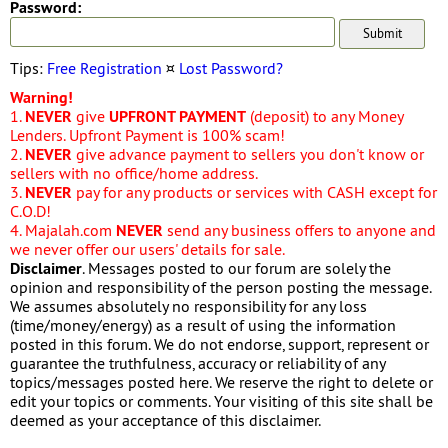
Password:
Tips:
Free Registration
¤
Lost Password?
Warning!
1.
NEVER
give
UPFRONT PAYMENT
(deposit) to any Money
Lenders. Upfront Payment is 100% scam!
2.
NEVER
give advance payment to sellers you don't know or
sellers with no office/home address.
3.
NEVER
pay for any products or services with CASH except for
C.O.D!
4. Majalah.com
NEVER
send any business offers to anyone and
we never offer our users' details for sale.
Disclaimer
. Messages posted to our forum are solely the
opinion and responsibility of the person posting the message.
We assumes absolutely no responsibility for any loss
(time/money/energy) as a result of using the information
posted in this forum. We do not endorse, support, represent or
guarantee the truthfulness, accuracy or reliability of any
topics/messages posted here. We reserve the right to delete or
edit your topics or comments. Your visiting of this site shall be
deemed as your acceptance of this disclaimer.