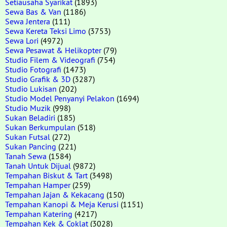
Setiausaha Syarikat
(1893)
Sewa Bas & Van
(1186)
Sewa Jentera
(111)
Sewa Kereta Teksi Limo
(3753)
Sewa Lori
(4972)
Sewa Pesawat & Helikopter
(79)
Studio Filem & Videografi
(754)
Studio Fotografi
(1473)
Studio Grafik & 3D
(3287)
Studio Lukisan
(202)
Studio Model Penyanyi Pelakon
(1694)
Studio Muzik
(998)
Sukan Beladiri
(185)
Sukan Berkumpulan
(518)
Sukan Futsal
(272)
Sukan Pancing
(221)
Tanah Sewa
(1584)
Tanah Untuk Dijual
(9872)
Tempahan Biskut & Tart
(3498)
Tempahan Hamper
(259)
Tempahan Jajan & Kekacang
(150)
Tempahan Kanopi & Meja Kerusi
(1151)
Tempahan Katering
(4217)
Tempahan Kek & Coklat
(3028)