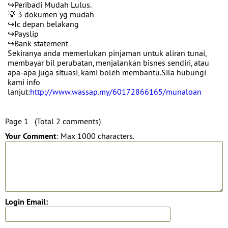
↪️Peribadi Mudah Lulus.
💡 3 dokumen yg mudah
↪️Ic depan belakang
↪️Payslip
↪️Bank statement
Sekiranya anda memerlukan pinjaman untuk aliran tunai,
membayar bil perubatan, menjalankan bisnes sendiri, atau
apa-apa juga situasi, kami boleh membantu.Sila hubungi
kami info
lanjut:
http://www.wassap.my/60172866165/munaloan
Page 1 (Total 2 comments)
Your Comment
: Max 1000 characters.
Login Email: