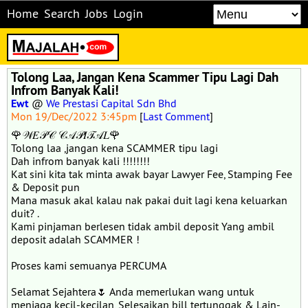
Home
Search
Jobs
Login
Tolong Laa, Jangan Kena Scammer Tipu Lagi Dah
Infrom Banyak Kali!
Ewt
@
We Prestasi Capital Sdn Bhd
Mon 19/Dec/2022 3:45pm
[
Last Comment
]
🌹𝒲𝐸𝒫𝒞 𝒞𝒜𝒫𝐼𝒯𝒜𝐿🌹
Tolong laa ,jangan kena SCAMMER tipu lagi
Dah infrom banyak kali !!!!!!!!
Kat sini kita tak minta awak bayar Lawyer Fee, Stamping Fee
& Deposit pun
Mana masuk akal kalau nak pakai duit lagi kena keluarkan
duit? .
Kami pinjaman berlesen tidak ambil deposit Yang ambil
deposit adalah SCAMMER !
Proses kami semuanya PERCUMA
Selamat Sejahtera🌷 Anda memerlukan wang untuk
meniaga kecil-kecilan, Selesaikan bill tertunggak & Lain-