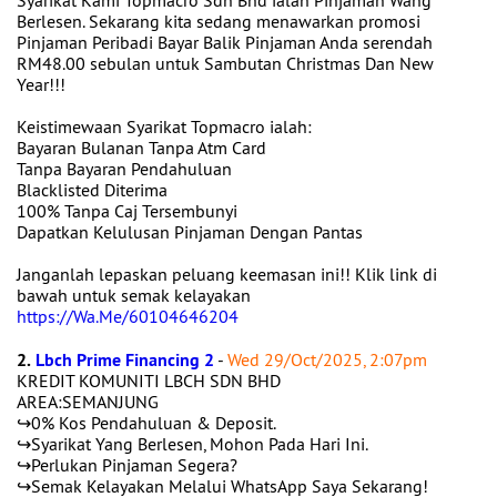
Syarikat Kami Topmacro Sdn Bhd ialah Pinjaman Wang
Berlesen. Sekarang kita sedang menawarkan promosi
Pinjaman Peribadi Bayar Balik Pinjaman Anda serendah
RM48.00 sebulan untuk Sambutan Christmas Dan New
Year!!!
Keistimewaan Syarikat Topmacro ialah:
Bayaran Bulanan Tanpa Atm Card
Tanpa Bayaran Pendahuluan
Blacklisted Diterima
100% Tanpa Caj Tersembunyi
Dapatkan Kelulusan Pinjaman Dengan Pantas
Janganlah lepaskan peluang keemasan ini!! Klik link di
bawah untuk semak kelayakan
https://Wa.Me/60104646204
2.
Lbch Prime Financing 2
-
Wed 29/Oct/2025, 2:07pm
KREDIT KOMUNITI LBCH SDN BHD
AREA:SEMANJUNG
↪️0% Kos Pendahuluan & Deposit.
↪️Syarikat Yang Berlesen, Mohon Pada Hari Ini.
↪️Perlukan Pinjaman Segera?
↪️Semak Kelayakan Melalui WhatsApp Saya Sekarang! ‎