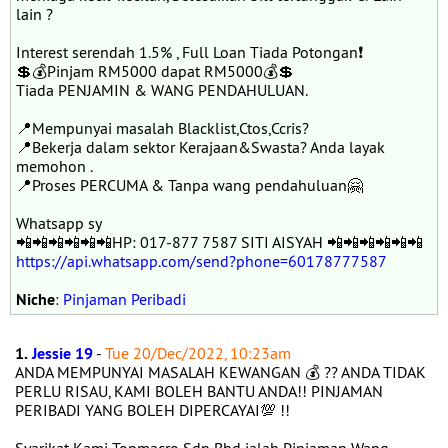
lain ?
Interest serendah 1.5% , Full Loan Tiada Potongan❗️
💲💰Pinjam RM5000 dapat RM5000💰💲
Tiada PENJAMIN & WANG PENDAHULUAN.
📍Mempunyai masalah Blacklist,Ctos,Ccris?
📍Bekerja dalam sektor Kerajaan&Swasta? Anda layak
memohon .
📍Proses PERCUMA & Tanpa wang pendahuluan🤗
Whatsapp sy
📲📲📲📲📲📲HP: 017-877 7587 SITI AISYAH 📲📲📲📲📲📲
https://api.whatsapp.com/send?phone=60178777587
Niche
:
Pinjaman Peribadi
1.
Jessie 19
-
Tue 20/Dec/2022, 10:23am
ANDA MEMPUNYAI MASALAH KEWANGAN 💰 ?? ANDA TIDAK
PERLU RISAU, KAMI BOLEH BANTU ANDA!! PINJAMAN
PERIBADI YANG BOLEH DIPERCAYAI💯 !!