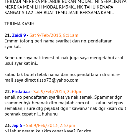
TERJADI MEREKA MELABUR BUKAN MODAL INI SEBALIKNYA
MEREKA MEMILIH MODAL RM34K.. NK TAHU KENAPA
SANGAT SILA2 LAH BUAT TEMU JANJI BERSAMA KAMI..
TERIMA KASIH...
21.
Zaidi 9
-
Sat 9/Feb/2013, 8:11am
Emmm tolong beri nama syarikat dan no. pendaftaran
syarikat.
Sebelum saya nak invest ni..nak juga saya mengetahui asal
usul syarikat ini..
kalau tak boleh letak nama dan no. pendaftaran di sini..e-
mail saya direct tisso73@yahoo.com
22.
Firdaliaa
-
Sat 9/Feb/2013, 2:30pm
email no pendaftaran syarikat ya nak semak. Spammer dgn
scammer byk beranak dlm majalah.com ni..... kalau selepas
semakan, i sure dtg pejabat dgn " kawan2" nak dgr kisah duit
beranak cepat ni... huhuhu
23.
Jep 5
-
Sat 9/Feb/2013, 2:32pm
Ni labur peram ke skim cepat kaya? Cer cite...