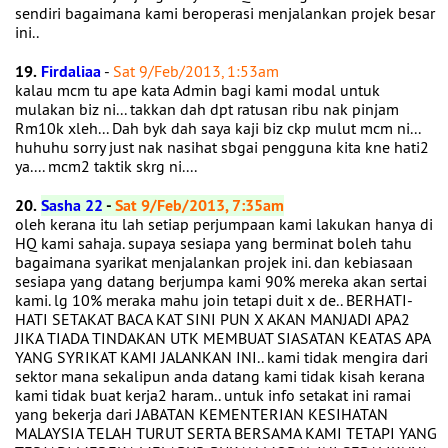
sendiri bagaimana kami beroperasi menjalankan projek besar
ini..
19.
Firdaliaa
-
Sat 9/Feb/2013, 1:53am
kalau mcm tu ape kata Admin bagi kami modal untuk
mulakan biz ni... takkan dah dpt ratusan ribu nak pinjam
Rm10k xleh... Dah byk dah saya kaji biz ckp mulut mcm ni...
huhuhu sorry just nak nasihat sbgai pengguna kita kne hati2
ya.... mcm2 taktik skrg ni....
20.
Sasha 22
-
Sat 9/Feb/2013, 7:35am
oleh kerana itu lah setiap perjumpaan kami lakukan hanya di
HQ kami sahaja. supaya sesiapa yang berminat boleh tahu
bagaimana syarikat menjalankan projek ini. dan kebiasaan
sesiapa yang datang berjumpa kami 90% mereka akan sertai
kami. lg 10% meraka mahu join tetapi duit x de.. BERHATI-
HATI SETAKAT BACA KAT SINI PUN X AKAN MANJADI APA2
JIKA TIADA TINDAKAN UTK MEMBUAT SIASATAN KEATAS APA
YANG SYRIKAT KAMI JALANKAN INI.. kami tidak mengira dari
sektor mana sekalipun anda datang kami tidak kisah kerana
kami tidak buat kerja2 haram.. untuk info setakat ini ramai
yang bekerja dari JABATAN KEMENTERIAN KESIHATAN
MALAYSIA TELAH TURUT SERTA BERSAMA KAMI TETAPI YANG