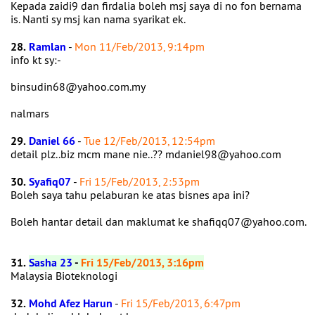
Kepada zaidi9 dan firdalia boleh msj saya di no fon bernama
is. Nanti sy msj kan nama syarikat ek.
28.
Ramlan
-
Mon 11/Feb/2013, 9:14pm
info kt sy:-
binsudin68@yahoo.com.my
nalmars
29.
Daniel 66
-
Tue 12/Feb/2013, 12:54pm
detail plz..biz mcm mane nie..?? mdaniel98@yahoo.com
30.
Syafiq07
-
Fri 15/Feb/2013, 2:53pm
Boleh saya tahu pelaburan ke atas bisnes apa ini?
Boleh hantar detail dan maklumat ke shafiqq07@yahoo.com.
31.
Sasha 23
-
Fri 15/Feb/2013, 3:16pm
Malaysia Bioteknologi
32.
Mohd Afez Harun
-
Fri 15/Feb/2013, 6:47pm