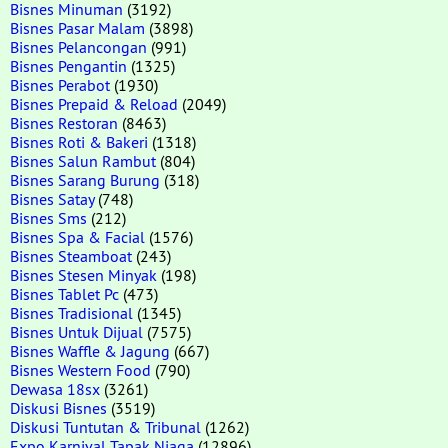
Bisnes Minuman
(3192)
Bisnes Pasar Malam
(3898)
Bisnes Pelancongan
(991)
Bisnes Pengantin
(1325)
Bisnes Perabot
(1930)
Bisnes Prepaid & Reload
(2049)
Bisnes Restoran
(8463)
Bisnes Roti & Bakeri
(1318)
Bisnes Salun Rambut
(804)
Bisnes Sarang Burung
(318)
Bisnes Satay
(748)
Bisnes Sms
(212)
Bisnes Spa & Facial
(1576)
Bisnes Steamboat
(243)
Bisnes Stesen Minyak
(198)
Bisnes Tablet Pc
(473)
Bisnes Tradisional
(1345)
Bisnes Untuk Dijual
(7575)
Bisnes Waffle & Jagung
(667)
Bisnes Western Food
(790)
Dewasa 18sx
(3261)
Diskusi Bisnes
(3519)
Diskusi Tuntutan & Tribunal
(1262)
Expo Karnival Tapak Niaga
(12896)