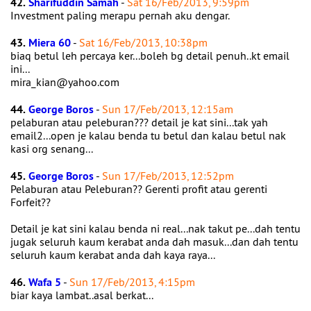
42.
Sharifuddin Samah
-
Sat 16/Feb/2013, 9:59pm
Investment paling merapu pernah aku dengar.
43.
Miera 60
-
Sat 16/Feb/2013, 10:38pm
biaq betul leh percaya ker...boleh bg detail penuh..kt email
ini...
mira_kian@yahoo.com
44.
George Boros
-
Sun 17/Feb/2013, 12:15am
pelaburan atau peleburan??? detail je kat sini...tak yah
email2...open je kalau benda tu betul dan kalau betul nak
kasi org senang...
45.
George Boros
-
Sun 17/Feb/2013, 12:52pm
Pelaburan atau Peleburan?? Gerenti profit atau gerenti
Forfeit??
Detail je kat sini kalau benda ni real...nak takut pe...dah tentu
jugak seluruh kaum kerabat anda dah masuk...dan dah tentu
seluruh kaum kerabat anda dah kaya raya...
46.
Wafa 5
-
Sun 17/Feb/2013, 4:15pm
biar kaya lambat..asal berkat...