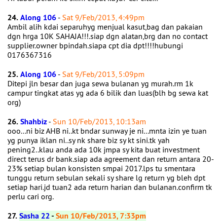
24.
Along 106
-
Sat 9/Feb/2013, 4:49pm
Ambil alih kdai separuhyg menjual kasut,bag dan pakaian
dgn hrga 10K SAHAJA!!!.siap dgn alatan,brg dan no contact
supplier.owner bpindah.siapa cpt dia dpt!!!!hubungi
0176367316
25.
Along 106
-
Sat 9/Feb/2013, 5:09pm
Ditepi jln besar dan juga sewa bulanan yg murah.rm 1k
campur tingkat atas yg ada 6 bilik dan luas(blh bg sewa kat
org)
26.
Shahbiz
-
Sun 10/Feb/2013, 10:13am
ooo...ni biz AHB ni..kt bndar sunway je ni...mnta izin ye tuan
yg punya iklan ni..sy nk share biz sy kt sini.tk yah
pening2..klau anda ada 10k jmpa sy kita buat investment
direct terus dr bank.siap ada agreement dan return antara 20-
23% setiap bulan konsisten smpai 2017.lps tu smentara
tunggu return sebulan sekali sy share lg return yg bleh dpt
setiap hari.jd tuan2 ada return harian dan bulanan.confirm tk
perlu cari org.
27.
Sasha 22
-
Sun 10/Feb/2013, 7:33pm