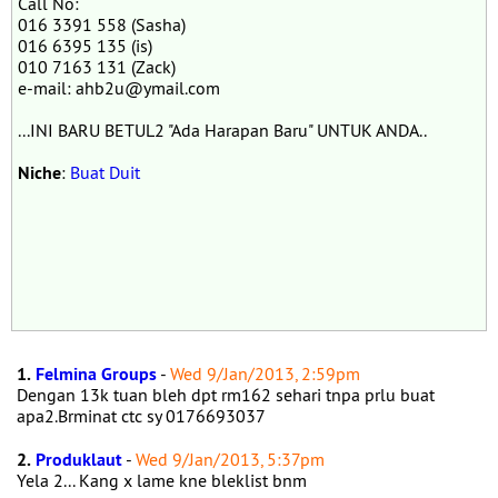
Call No:
016 3391 558 (Sasha)
016 6395 135 (is)
010 7163 131 (Zack)
e-mail: ahb2u@ymail.com
...INI BARU BETUL2 "Ada Harapan Baru" UNTUK ANDA..
Niche
:
Buat Duit
1.
Felmina Groups
-
Wed 9/Jan/2013, 2:59pm
Dengan 13k tuan bleh dpt rm162 sehari tnpa prlu buat
apa2.Brminat ctc sy 0176693037
2.
Produklaut
-
Wed 9/Jan/2013, 5:37pm
Yela 2... Kang x lame kne bleklist bnm