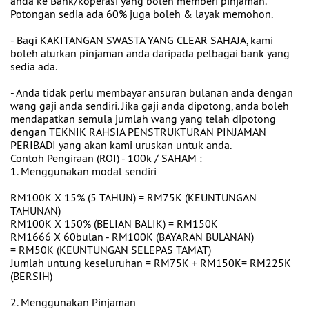
anda ke Bank/koperasi yang boleh memberi pinjaman.
Potongan sedia ada 60% juga boleh & layak memohon.
- Bagi KAKITANGAN SWASTA YANG CLEAR SAHAJA, kami
boleh aturkan pinjaman anda daripada pelbagai bank yang
sedia ada.
- Anda tidak perlu membayar ansuran bulanan anda dengan
wang gaji anda sendiri. Jika gaji anda dipotong, anda boleh
mendapatkan semula jumlah wang yang telah dipotong
dengan TEKNIK RAHSIA PENSTRUKTURAN PINJAMAN
PERIBADI yang akan kami uruskan untuk anda.
Contoh Pengiraan (ROI) - 100k / SAHAM :
1. Menggunakan modal sendiri
RM100K X 15% (5 TAHUN) = RM75K (KEUNTUNGAN
TAHUNAN)
RM100K X 150% (BELIAN BALIK) = RM150K
RM1666 X 60bulan - RM100K (BAYARAN BULANAN)
= RM50K (KEUNTUNGAN SELEPAS TAMAT)
Jumlah untung keseluruhan = RM75K + RM150K= RM225K
(BERSIH)
2. Menggunakan Pinjaman