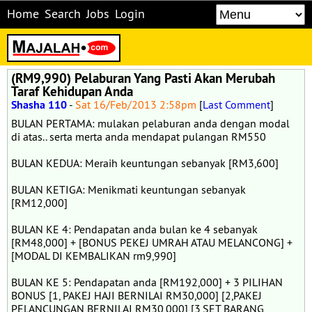
Home
Search
Jobs
Login
(RM9,990) Pelaburan Yang Pasti Akan Merubah
Taraf Kehidupan Anda
Shasha 110
-
Sat 16/Feb/2013 2:58pm
[
Last Comment
]
BULAN PERTAMA: mulakan pelaburan anda dengan modal
di atas.. serta merta anda mendapat pulangan RM550
BULAN KEDUA: Meraih keuntungan sebanyak [RM3,600]
BULAN KETIGA: Menikmati keuntungan sebanyak
[RM12,000]
BULAN KE 4: Pendapatan anda bulan ke 4 sebanyak
[RM48,000] + [BONUS PEKEJ UMRAH ATAU MELANCONG] +
[MODAL DI KEMBALIKAN rm9,990]
BULAN KE 5: Pendapatan anda [RM192,000] + 3 PILIHAN
BONUS [1, PAKEJ HAJI BERNILAI RM30,000] [2,PAKEJ
PELANCUNGAN BERNILAI RM30,000] [3,SET BARANG