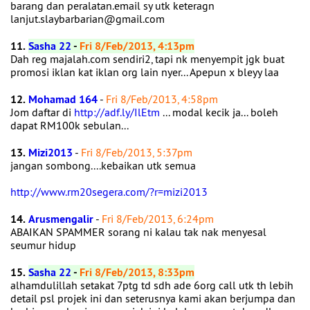
barang dan peralatan.email sy utk keteragn
lanjut.slaybarbarian@gmail.com
11.
Sasha 22
-
Fri 8/Feb/2013, 4:13pm
Dah reg majalah.com sendiri2, tapi nk menyempit jgk buat
promosi iklan kat iklan org lain nyer... Apepun x bleyy laa
12.
Mohamad 164
-
Fri 8/Feb/2013, 4:58pm
Jom daftar di
http://adf.ly/IlEtm
... modal kecik ja... boleh
dapat RM100k sebulan...
13.
Mizi2013
-
Fri 8/Feb/2013, 5:37pm
jangan sombong....kebaikan utk semua
http://www.rm20segera.com/?r=mizi2013
14.
Arusmengalir
-
Fri 8/Feb/2013, 6:24pm
ABAIKAN SPAMMER sorang ni kalau tak nak menyesal
seumur hidup
15.
Sasha 22
-
Fri 8/Feb/2013, 8:33pm
alhamdulillah setakat 7ptg td sdh ade 6org call utk th lebih
detail psl projek ini dan seterusnya kami akan berjumpa dan