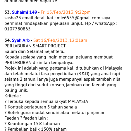
duduk diam bleh dapat ke
33.
Suhaimi 149
-
Fri 15/Feb/2013, 9:22pm
sasha23 email detail kat : mie6555@gmail.com saya
berminat mndapatkan pnjelasan lanjut.. Hp / whatsApp :
0107780865
34.
Syah Arb
-
Sat 16/Feb/2013, 12:01am
PERLABURAN SMART PROJECT
Salam dan Selamat Sejahtera..
Kepada sesiapa yang ingin mencari peluang membuat
PERLABURAN disinilah tempatnya..
Projek ini adalah yang pertama kali ditubuhkan di Malaysia
dan telah melalui fasa penyelidikan (R&D) yang amat rapi
selama 2 tahun. Ianya juga mempunyai aspek tambah nilai
yang tinggi dari sudut konsep, jaminan dan faedah yang
paling unik.
Kriteria :
? Terbuka kepada semua rakyat MALAYSIA
? Kontrak perlaburan 5 tahun sahaja
? Boleh guna modal sendiri atau melalui pinjaman
Faedah ? faedah lain :
? Keuntungan 15% tahunan
? Pembelian balik 150% saham