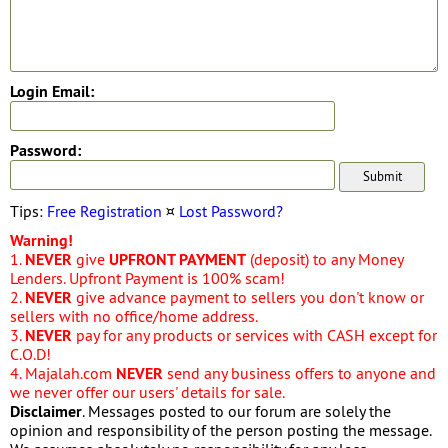
Login Email:
Password:
Tips:
Free Registration
¤
Lost Password?
Warning!
1.
NEVER
give
UPFRONT PAYMENT
(deposit) to any Money
Lenders. Upfront Payment is 100% scam!
2.
NEVER
give advance payment to sellers you don't know or
sellers with no office/home address.
3.
NEVER
pay for any products or services with CASH except for
C.O.D!
4. Majalah.com
NEVER
send any business offers to anyone and
we never offer our users' details for sale.
Disclaimer
. Messages posted to our forum are solely the
opinion and responsibility of the person posting the message.