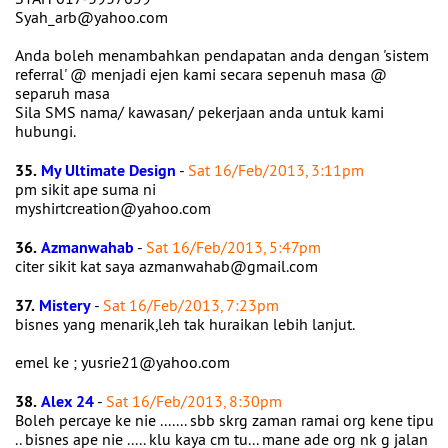
Syah_arb@yahoo.com
Anda boleh menambahkan pendapatan anda dengan 'sistem
referral' @ menjadi ejen kami secara sepenuh masa @
separuh masa
Sila SMS nama/ kawasan/ pekerjaan anda untuk kami
hubungi.
35.
My Ultimate Design
-
Sat 16/Feb/2013, 3:11pm
pm sikit ape suma ni
myshirtcreation@yahoo.com
36.
Azmanwahab
-
Sat 16/Feb/2013, 5:47pm
citer sikit kat saya azmanwahab@gmail.com
37.
Mistery
-
Sat 16/Feb/2013, 7:23pm
bisnes yang menarik,leh tak huraikan lebih lanjut.
emel ke ; yusrie21@yahoo.com
38.
Alex 24
-
Sat 16/Feb/2013, 8:30pm
Boleh percaye ke nie ....... sbb skrg zaman ramai org kene tipu
.. bisnes ape nie ..... klu kaya cm tu... mane ade org nk g jalan