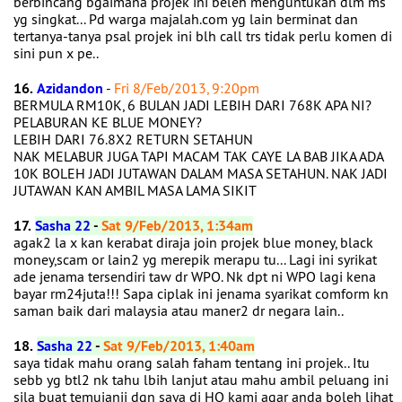
berbincang bgaimana projek ini beleh menguntukan dlm ms
yg singkat... Pd warga majalah.com yg lain berminat dan
tertanya-tanya psal projek ini blh call trs tidak perlu komen di
sini pun x pe..
16.
Azidandon
-
Fri 8/Feb/2013, 9:20pm
BERMULA RM10K, 6 BULAN JADI LEBIH DARI 768K APA NI?
PELABURAN KE BLUE MONEY?
LEBIH DARI 76.8X2 RETURN SETAHUN
NAK MELABUR JUGA TAPI MACAM TAK CAYE LA BAB JIKA ADA
10K BOLEH JADI JUTAWAN DALAM MASA SETAHUN. NAK JADI
JUTAWAN KAN AMBIL MASA LAMA SIKIT
17.
Sasha 22
-
Sat 9/Feb/2013, 1:34am
agak2 la x kan kerabat diraja join projek blue money, black
money,scam or lain2 yg merepik merapu tu... Lagi ini syrikat
ade jenama tersendiri taw dr WPO. Nk dpt ni WPO lagi kena
bayar rm24juta!!! Sapa ciplak ini jenama syarikat comform kn
saman baik dari malaysia atau maner2 dr negara lain..
18.
Sasha 22
-
Sat 9/Feb/2013, 1:40am
saya tidak mahu orang salah faham tentang ini projek.. Itu
sebb yg btl2 nk tahu lbih lanjut atau mahu ambil peluang ini
sila buat temujanji dgn saya di HQ kami agar anda boleh lihat