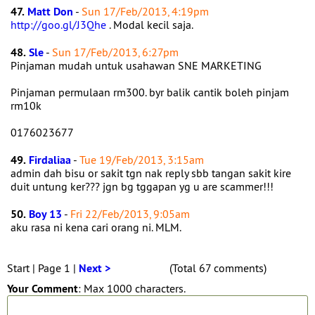
47.
Matt Don
-
Sun 17/Feb/2013, 4:19pm
http://goo.gl/J3Qhe
. Modal kecil saja.
48.
Sle
-
Sun 17/Feb/2013, 6:27pm
Pinjaman mudah untuk usahawan SNE MARKETING
Pinjaman permulaan rm300. byr balik cantik boleh pinjam
rm10k
0176023677
49.
Firdaliaa
-
Tue 19/Feb/2013, 3:15am
admin dah bisu or sakit tgn nak reply sbb tangan sakit kire
duit untung ker??? jgn bg tggapan yg u are scammer!!!
50.
Boy 13
-
Fri 22/Feb/2013, 9:05am
aku rasa ni kena cari orang ni. MLM.
Start | Page 1 |
Next >
(Total 67 comments)
Your Comment
: Max 1000 characters.