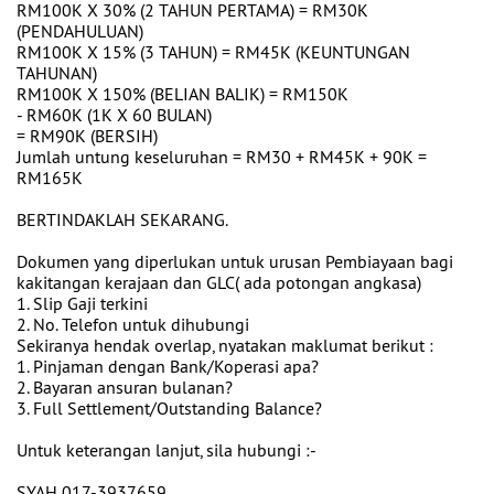
RM100K X 30% (2 TAHUN PERTAMA) = RM30K
(PENDAHULUAN)
RM100K X 15% (3 TAHUN) = RM45K (KEUNTUNGAN
TAHUNAN)
RM100K X 150% (BELIAN BALIK) = RM150K
- RM60K (1K X 60 BULAN)
= RM90K (BERSIH)
Jumlah untung keseluruhan = RM30 + RM45K + 90K =
RM165K
BERTINDAKLAH SEKARANG.
Dokumen yang diperlukan untuk urusan Pembiayaan bagi
kakitangan kerajaan dan GLC( ada potongan angkasa)
1. Slip Gaji terkini
2. No. Telefon untuk dihubungi
Sekiranya hendak overlap, nyatakan maklumat berikut :
1. Pinjaman dengan Bank/Koperasi apa?
2. Bayaran ansuran bulanan?
3. Full Settlement/Outstanding Balance?
Untuk keterangan lanjut, sila hubungi :-
SYAH 017-3937659