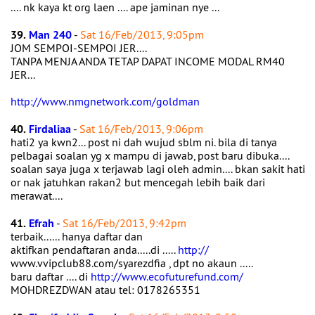
.... nk kaya kt org laen .... ape jaminan nye ...
39.
Man 240
-
Sat 16/Feb/2013, 9:05pm
JOM SEMPOI-SEMPOI JER....
TANPA MENJA ANDA TETAP DAPAT INCOME MODAL RM40
JER...
http://www.nmgnetwork.com/goldman
40.
Firdaliaa
-
Sat 16/Feb/2013, 9:06pm
hati2 ya kwn2... post ni dah wujud sblm ni. bila di tanya
pelbagai soalan yg x mampu di jawab, post baru dibuka....
soalan saya juga x terjawab lagi oleh admin.... bkan sakit hati
or nak jatuhkan rakan2 but mencegah lebih baik dari
merawat....
41.
Efrah
-
Sat 16/Feb/2013, 9:42pm
terbaik...... hanya daftar dan
aktifkan pendaftaran anda.....di .....
http://
www.vvipclub88.com/syarezdfia , dpt no akaun .....
baru daftar .... di
http://www.ecofuturefund.com/
MOHDREZDWAN atau tel: 0178265351