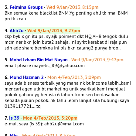
3.
Felmina Groups
-
Wed 9/Jan/2013, 8:15pm
Bkn semua kena blacklist BNM.Yg penting ahli tk rmai BNM
pn tk kcau
4.
Ahb2u
-
Wed 9/Jan/2013, 9:27pm
ckp byk x gn itu psl sy ajk poiment dkt HQ AHB tengok dulu
mcm ner bkn join buta2 sahaja. Ini syrkt kerabat di raja pun
sdh ade share bermkna ini bis bkn calang2 punya broo..
5.
Mohd Izham Bin Mat Nayan
-
Wed 9/Jan/2013, 9:42pm
email please mayrelic_89@yahoo.com
6.
Mohd Hazman 2
-
Mon 4/Feb/2013, 3:09pm
saya ada bisness terbaik yang mana nk bt income lebih,,kami
mencari agen utk bt marketing untk syarikat kami menjual
pokok gaharu yg berusia 6 tahun..komisen berdasarkan
kepada jualan pokok..nk tahu lebih lanjut sila hubungi saya
0139117721....tq
7.
Is 39
-
Mon 4/Feb/2013, 3:20pm
e-mail saya (is 39): ahb2u@ymail.com
8.
Mbs
-
Mon 4/Feb/2013, 8:57pm