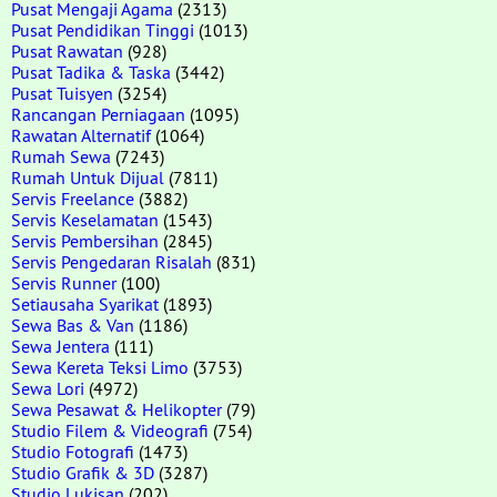
Pusat Mengaji Agama
(2313)
Pusat Pendidikan Tinggi
(1013)
Pusat Rawatan
(928)
Pusat Tadika & Taska
(3442)
Pusat Tuisyen
(3254)
Rancangan Perniagaan
(1095)
Rawatan Alternatif
(1064)
Rumah Sewa
(7243)
Rumah Untuk Dijual
(7811)
Servis Freelance
(3882)
Servis Keselamatan
(1543)
Servis Pembersihan
(2845)
Servis Pengedaran Risalah
(831)
Servis Runner
(100)
Setiausaha Syarikat
(1893)
Sewa Bas & Van
(1186)
Sewa Jentera
(111)
Sewa Kereta Teksi Limo
(3753)
Sewa Lori
(4972)
Sewa Pesawat & Helikopter
(79)
Studio Filem & Videografi
(754)
Studio Fotografi
(1473)
Studio Grafik & 3D
(3287)
Studio Lukisan
(202)