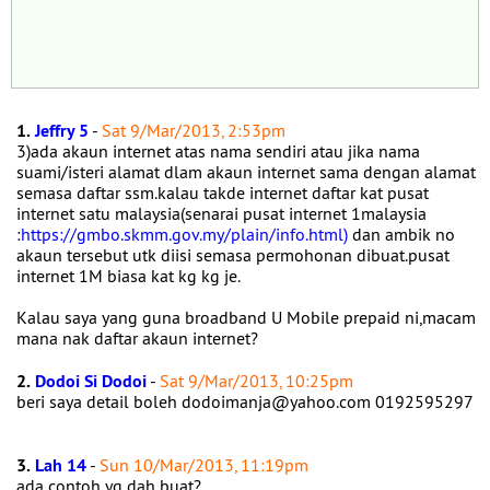
1.
Jeffry 5
-
Sat 9/Mar/2013, 2:53pm
3)ada akaun internet atas nama sendiri atau jika nama
suami/isteri alamat dlam akaun internet sama dengan alamat
semasa daftar ssm.kalau takde internet daftar kat pusat
internet satu malaysia(senarai pusat internet 1malaysia
:
https://gmbo.skmm.gov.my/plain/info.html)
dan ambik no
akaun tersebut utk diisi semasa permohonan dibuat.pusat
internet 1M biasa kat kg kg je.
Kalau saya yang guna broadband U Mobile prepaid ni,macam
mana nak daftar akaun internet?
2.
Dodoi Si Dodoi
-
Sat 9/Mar/2013, 10:25pm
beri saya detail boleh dodoimanja@yahoo.com 0192595297
3.
Lah 14
-
Sun 10/Mar/2013, 11:19pm
ada contoh yg dah buat?