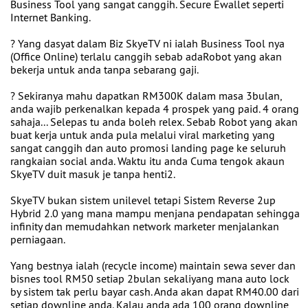
Business Tool yang sangat canggih. Secure Ewallet seperti
Internet Banking.
? Yang dasyat dalam Biz SkyeTV ni ialah Business Tool nya
(Office Online) terlalu canggih sebab adaRobot yang akan
bekerja untuk anda tanpa sebarang gaji.
? Sekiranya mahu dapatkan RM300K dalam masa 3bulan,
anda wajib perkenalkan kepada 4 prospek yang paid. 4 orang
sahaja... Selepas tu anda boleh relex. Sebab Robot yang akan
buat kerja untuk anda pula melalui viral marketing yang
sangat canggih dan auto promosi landing page ke seluruh
rangkaian social anda. Waktu itu anda Cuma tengok akaun
SkyeTV duit masuk je tanpa henti2.
SkyeTV bukan sistem unilevel tetapi Sistem Reverse 2up
Hybrid 2.0 yang mana mampu menjana pendapatan sehingga
infinity dan memudahkan network marketer menjalankan
perniagaan.
Yang bestnya ialah (recycle income) maintain sewa sever dan
bisnes tool RM50 setiap 2bulan sekaliyang mana auto lock
by sistem tak perlu bayar cash. Anda akan dapat RM40.00 dari
setiap downline anda. Kalau anda ada 100 orang downline