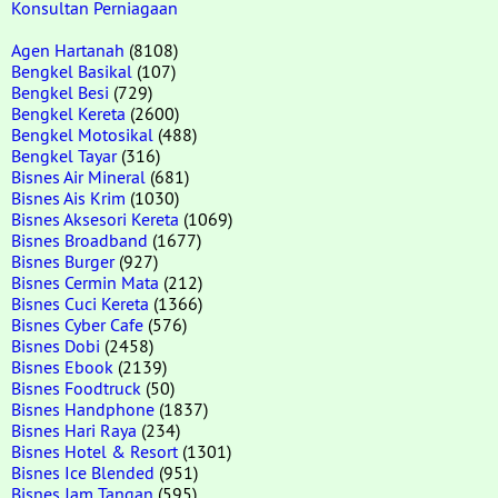
Konsultan Perniagaan
Agen Hartanah
(8108)
Bengkel Basikal
(107)
Bengkel Besi
(729)
Bengkel Kereta
(2600)
Bengkel Motosikal
(488)
Bengkel Tayar
(316)
Bisnes Air Mineral
(681)
Bisnes Ais Krim
(1030)
Bisnes Aksesori Kereta
(1069)
Bisnes Broadband
(1677)
Bisnes Burger
(927)
Bisnes Cermin Mata
(212)
Bisnes Cuci Kereta
(1366)
Bisnes Cyber Cafe
(576)
Bisnes Dobi
(2458)
Bisnes Ebook
(2139)
Bisnes Foodtruck
(50)
Bisnes Handphone
(1837)
Bisnes Hari Raya
(234)
Bisnes Hotel & Resort
(1301)
Bisnes Ice Blended
(951)
Bisnes Jam Tangan
(595)