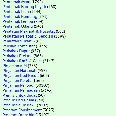
Penternak Ayam
(1799)
Penternak Burung Puyuh
(168)
Penternak Ikan
(1244)
Penternak Kambing
(591)
Penternak Lembu
(734)
Penternak Udang
(545)
Peralatan Makmal & Hospital
(602)
Peralatan Pejabat & Sekolah
(1598)
Peralatan Sukan
(795)
Perisian Komputer
(1435)
Perkakas Dapur
(957)
Perkakas Elektrik
(865)
Perkakas Rm2 & Gajet
(2143)
Pinjaman AIM
(238)
Pinjaman Hartanah
(957)
Pinjaman Kad Kredit
(603)
Pinjaman Kereta
(1362)
Pinjaman Peribadi
(30107)
Pinjaman Perniagaan
(3343)
Premis untuk dijual
(50)
Produk Dari China
(940)
Produk Sejuk Beku
(2802)
Program Consignment
(3023)
Program Dropship
(13197)