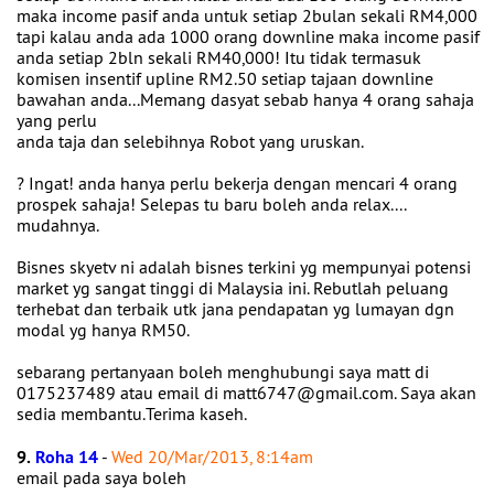
maka income pasif anda untuk setiap 2bulan sekali RM4,000
tapi kalau anda ada 1000 orang downline maka income pasif
anda setiap 2bln sekali RM40,000! Itu tidak termasuk
komisen insentif upline RM2.50 setiap tajaan downline
bawahan anda...Memang dasyat sebab hanya 4 orang sahaja
yang perlu
anda taja dan selebihnya Robot yang uruskan.
? Ingat! anda hanya perlu bekerja dengan mencari 4 orang
prospek sahaja! Selepas tu baru boleh anda relax....
mudahnya.
Bisnes skyetv ni adalah bisnes terkini yg mempunyai potensi
market yg sangat tinggi di Malaysia ini. Rebutlah peluang
terhebat dan terbaik utk jana pendapatan yg lumayan dgn
modal yg hanya RM50.
sebarang pertanyaan boleh menghubungi saya matt di
0175237489 atau email di matt6747@gmail.com. Saya akan
sedia membantu.Terima kaseh.
9.
Roha 14
-
Wed 20/Mar/2013, 8:14am
email pada saya boleh