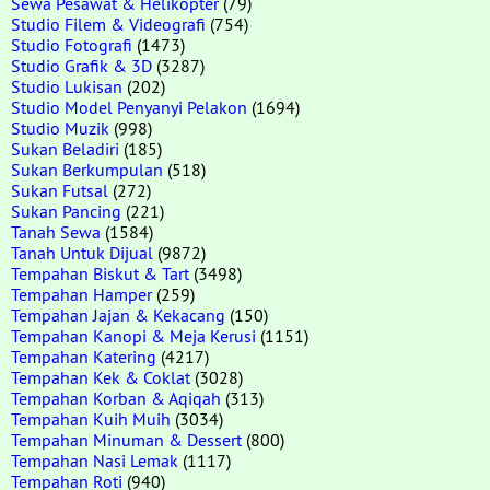
Sewa Pesawat & Helikopter
(79)
Studio Filem & Videografi
(754)
Studio Fotografi
(1473)
Studio Grafik & 3D
(3287)
Studio Lukisan
(202)
Studio Model Penyanyi Pelakon
(1694)
Studio Muzik
(998)
Sukan Beladiri
(185)
Sukan Berkumpulan
(518)
Sukan Futsal
(272)
Sukan Pancing
(221)
Tanah Sewa
(1584)
Tanah Untuk Dijual
(9872)
Tempahan Biskut & Tart
(3498)
Tempahan Hamper
(259)
Tempahan Jajan & Kekacang
(150)
Tempahan Kanopi & Meja Kerusi
(1151)
Tempahan Katering
(4217)
Tempahan Kek & Coklat
(3028)
Tempahan Korban & Aqiqah
(313)
Tempahan Kuih Muih
(3034)
Tempahan Minuman & Dessert
(800)
Tempahan Nasi Lemak
(1117)
Tempahan Roti
(940)