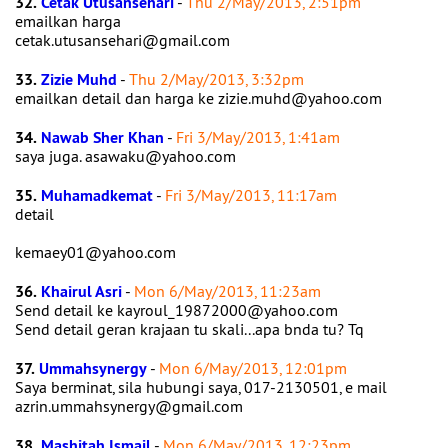
32.
Cetak Utusansehari
-
Thu 2/May/2013, 2:51pm
emailkan harga
cetak.utusansehari@gmail.com
33.
Zizie Muhd
-
Thu 2/May/2013, 3:32pm
emailkan detail dan harga ke zizie.muhd@yahoo.com
34.
Nawab Sher Khan
-
Fri 3/May/2013, 1:41am
saya juga. asawaku@yahoo.com
35.
Muhamadkemat
-
Fri 3/May/2013, 11:17am
detail
kemaey01@yahoo.com
36.
Khairul Asri
-
Mon 6/May/2013, 11:23am
Send detail ke kayroul_19872000@yahoo.com
Send detail geran krajaan tu skali...apa bnda tu? Tq
37.
Ummahsynergy
-
Mon 6/May/2013, 12:01pm
Saya berminat, sila hubungi saya, 017-2130501, e mail
azrin.ummahsynergy@gmail.com
38.
Mashitah Ismail
-
Mon 6/May/2013, 12:23pm