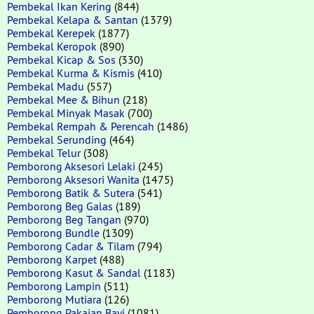
Pembekal Ikan Kering
(844)
Pembekal Kelapa & Santan
(1379)
Pembekal Kerepek
(1877)
Pembekal Keropok
(890)
Pembekal Kicap & Sos
(330)
Pembekal Kurma & Kismis
(410)
Pembekal Madu
(557)
Pembekal Mee & Bihun
(218)
Pembekal Minyak Masak
(700)
Pembekal Rempah & Perencah
(1486)
Pembekal Serunding
(464)
Pembekal Telur
(308)
Pemborong Aksesori Lelaki
(245)
Pemborong Aksesori Wanita
(1475)
Pemborong Batik & Sutera
(541)
Pemborong Beg Galas
(189)
Pemborong Beg Tangan
(970)
Pemborong Bundle
(1309)
Pemborong Cadar & Tilam
(794)
Pemborong Karpet
(488)
Pemborong Kasut & Sandal
(1183)
Pemborong Lampin
(511)
Pemborong Mutiara
(126)
Pemborong Pakaian Bayi
(1081)