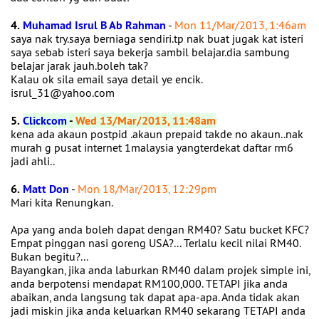
4.
Muhamad Isrul B Ab Rahman
-
Mon 11/Mar/2013, 1:46am
saya nak try.saya berniaga sendiri.tp nak buat jugak kat isteri
saya sebab isteri saya bekerja sambil belajar.dia sambung
belajar jarak jauh.boleh tak?
Kalau ok sila email saya detail ye encik.
isrul_31@yahoo.com
5.
Clickcom
-
Wed 13/Mar/2013, 11:48am
kena ada akaun postpid .akaun prepaid takde no akaun..nak
murah g pusat internet 1malaysia yangterdekat daftar rm6
jadi ahli..
6.
Matt Don
-
Mon 18/Mar/2013, 12:29pm
Mari kita Renungkan.
Apa yang anda boleh dapat dengan RM40? Satu bucket KFC?
Empat pinggan nasi goreng USA?... Terlalu kecil nilai RM40.
Bukan begitu?...
Bayangkan, jika anda laburkan RM40 dalam projek simple ini,
anda berpotensi mendapat RM100,000. TETAPI jika anda
abaikan, anda langsung tak dapat apa-apa. Anda tidak akan
jadi miskin jika anda keluarkan RM40 sekarang TETAPI anda