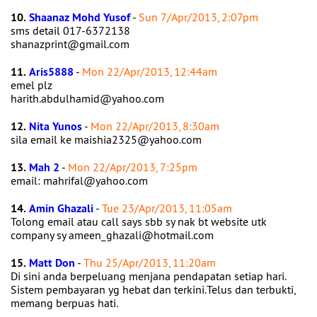
10.
Shaanaz Mohd Yusof
-
Sun 7/Apr/2013, 2:07pm
sms detail 017-6372138
shanazprint@gmail.com
11.
Aris5888
-
Mon 22/Apr/2013, 12:44am
emel plz
harith.abdulhamid@yahoo.com
12.
Nita Yunos
-
Mon 22/Apr/2013, 8:30am
sila email ke maishia2325@yahoo.com
13.
Mah 2
-
Mon 22/Apr/2013, 7:25pm
email: mahrifal@yahoo.com
14.
Amin Ghazali
-
Tue 23/Apr/2013, 11:05am
Tolong email atau call says sbb sy nak bt website utk
company sy ameen_ghazali@hotmail.com
15.
Matt Don
-
Thu 25/Apr/2013, 11:20am
Di sini anda berpeluang menjana pendapatan setiap hari.
Sistem pembayaran yg hebat dan terkini.Telus dan terbukti,
memang berpuas hati.