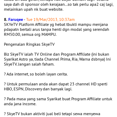
saya dah di sponsor oleh kerajaan...so tak perlu apa2 caj lagi,
melainkan upah nk buat website.
8.
Faruqee
-
Tue 19/Mar/2013, 10:37am
SKYeTV Platform Affiliate yg hebat tbukti mampu menjana
pdapatn bertali arus tanpa henti dgn modal yang serendah
RM50.00, semua org MAMPU.
Pengenalan Ringkas SkyeTV
Biz SkyeTV ialah TV Online dan Program Affiliate (ini bukan
Syarikat Astro ya, tiada Channel Prima, Ria, Warna dsbnya) Ini
SkyeTV. Jangan salah faham.
? Ada internet, so boleh layan cerita.
? Untuk permulaan anda akan dapat 23 channel HD sperti
HBO, ESPN, Discovery dan banyak lagi.
? Pada masa yang sama Syarikat buat Program Affiliate untuk
anda jana income.
? SkyeTV bukan aktiviti jual beli tetapi sewa menyewa