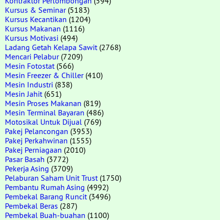
Kontraktor Perlombongan
(594)
Kursus & Seminar
(5183)
Kursus Kecantikan
(1204)
Kursus Makanan
(1116)
Kursus Motivasi
(494)
Ladang Getah Kelapa Sawit
(2768)
Mencari Pelabur
(7209)
Mesin Fotostat
(566)
Mesin Freezer & Chiller
(410)
Mesin Industri
(838)
Mesin Jahit
(651)
Mesin Proses Makanan
(819)
Mesin Terminal Bayaran
(486)
Motosikal Untuk Dijual
(769)
Pakej Pelancongan
(3953)
Pakej Perkahwinan
(1555)
Pakej Perniagaan
(2010)
Pasar Basah
(3772)
Pekerja Asing
(3709)
Pelaburan Saham Unit Trust
(1750)
Pembantu Rumah Asing
(4992)
Pembekal Barang Runcit
(3496)
Pembekal Beras
(287)
Pembekal Buah-buahan
(1100)