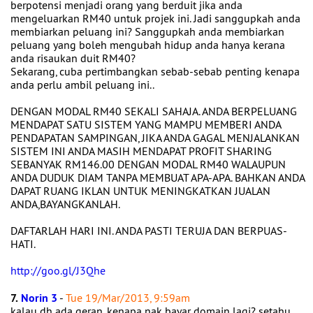
berpotensi menjadi orang yang berduit jika anda
mengeluarkan RM40 untuk projek ini. Jadi sanggupkah anda
membiarkan peluang ini? Sanggupkah anda membiarkan
peluang yang boleh mengubah hidup anda hanya kerana
anda risaukan duit RM40?
Sekarang, cuba pertimbangkan sebab-sebab penting kenapa
anda perlu ambil peluang ini..
DENGAN MODAL RM40 SEKALI SAHAJA. ANDA BERPELUANG
MENDAPAT SATU SISTEM YANG MAMPU MEMBERI ANDA
PENDAPATAN SAMPINGAN, JIKA ANDA GAGAL MENJALANKAN
SISTEM INI ANDA MASIH MENDAPAT PROFIT SHARING
SEBANYAK RM146.00 DENGAN MODAL RM40 WALAUPUN
ANDA DUDUK DIAM TANPA MEMBUAT APA-APA. BAHKAN ANDA
DAPAT RUANG IKLAN UNTUK MENINGKATKAN JUALAN
ANDA,BAYANGKANLAH.
DAFTARLAH HARI INI. ANDA PASTI TERUJA DAN BERPUAS-
HATI.
http://goo.gl/J3Qhe
7.
Norin 3
-
Tue 19/Mar/2013, 9:59am
kalau dh ada geran, kenapa nak bayar domain lagi? setahu