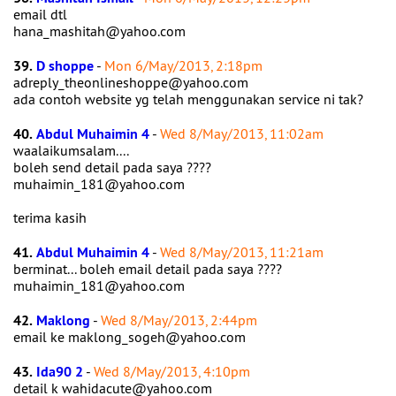
email dtl
hana_mashitah@yahoo.com
39.
D shoppe
-
Mon 6/May/2013, 2:18pm
adreply_theonlineshoppe@yahoo.com
ada contoh website yg telah menggunakan service ni tak?
40.
Abdul Muhaimin 4
-
Wed 8/May/2013, 11:02am
waalaikumsalam....
boleh send detail pada saya ????
muhaimin_181@yahoo.com
terima kasih
41.
Abdul Muhaimin 4
-
Wed 8/May/2013, 11:21am
berminat... boleh email detail pada saya ????
muhaimin_181@yahoo.com
42.
Maklong
-
Wed 8/May/2013, 2:44pm
email ke maklong_sogeh@yahoo.com
43.
Ida90 2
-
Wed 8/May/2013, 4:10pm
detail k wahidacute@yahoo.com