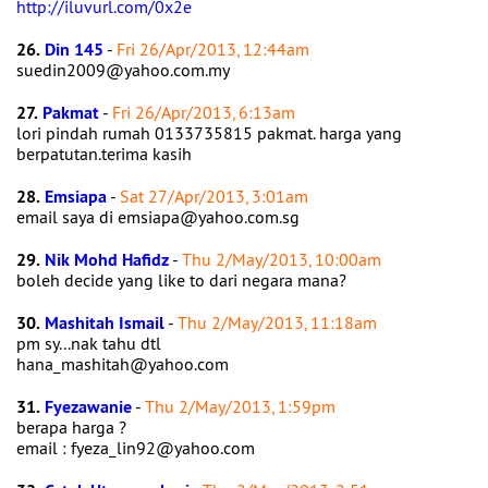
http://iluvurl.com/0x2e
26.
Din 145
-
Fri 26/Apr/2013, 12:44am
suedin2009@yahoo.com.my
27.
Pakmat
-
Fri 26/Apr/2013, 6:13am
lori pindah rumah 0133735815 pakmat. harga yang
berpatutan.terima kasih
28.
Emsiapa
-
Sat 27/Apr/2013, 3:01am
email saya di emsiapa@yahoo.com.sg
29.
Nik Mohd Hafidz
-
Thu 2/May/2013, 10:00am
boleh decide yang like to dari negara mana?
30.
Mashitah Ismail
-
Thu 2/May/2013, 11:18am
pm sy...nak tahu dtl
hana_mashitah@yahoo.com
31.
Fyezawanie
-
Thu 2/May/2013, 1:59pm
berapa harga ?
email : fyeza_lin92@yahoo.com