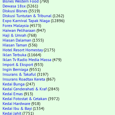
Bisnes Western Food
(790)
Dewasa 18sx
(3261)
Diskusi Bisnes
(3519)
Diskusi Tuntutan & Tribunal
(1262)
Expo Karnival Tapak Niaga
(12896)
Forex Malaysia
(4573)
Haiwan Peliharaan
(947)
Haji & Umrah
(768)
Hiasan Dalaman
(1355)
Hiasan Taman
(536)
Hotel Resort Homestay
(2175)
Iklan Terbuka
(11664)
Iklan Tv Radio Media Massa
(479)
Import & Eksport
(933)
Ingin Berniaga
(9551)
Insurans & Takaful
(3197)
Insurans Roadtax Kereta
(867)
Kedai Bunga
(247)
Kedai Cenderahati & Kraf
(2843)
Kedai Emas
(913)
Kedai Fotostat & Cetakan
(3972)
Kedai Hardware
(918)
Kedai Ibu & Bayi
(1334)
Kedai Jahit
(7751)