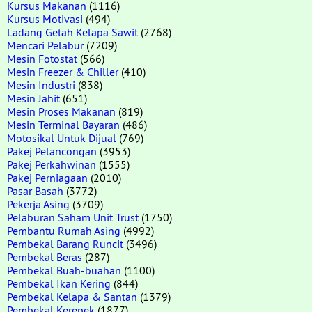
Kursus Makanan
(1116)
Kursus Motivasi
(494)
Ladang Getah Kelapa Sawit
(2768)
Mencari Pelabur
(7209)
Mesin Fotostat
(566)
Mesin Freezer & Chiller
(410)
Mesin Industri
(838)
Mesin Jahit
(651)
Mesin Proses Makanan
(819)
Mesin Terminal Bayaran
(486)
Motosikal Untuk Dijual
(769)
Pakej Pelancongan
(3953)
Pakej Perkahwinan
(1555)
Pakej Perniagaan
(2010)
Pasar Basah
(3772)
Pekerja Asing
(3709)
Pelaburan Saham Unit Trust
(1750)
Pembantu Rumah Asing
(4992)
Pembekal Barang Runcit
(3496)
Pembekal Beras
(287)
Pembekal Buah-buahan
(1100)
Pembekal Ikan Kering
(844)
Pembekal Kelapa & Santan
(1379)
Pembekal Kerepek
(1877)