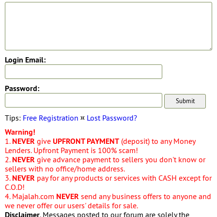
Login Email:
Password:
Tips:
Free Registration
¤
Lost Password?
Warning!
1.
NEVER
give
UPFRONT PAYMENT
(deposit) to any Money
Lenders. Upfront Payment is 100% scam!
2.
NEVER
give advance payment to sellers you don't know or
sellers with no office/home address.
3.
NEVER
pay for any products or services with CASH except for
C.O.D!
4. Majalah.com
NEVER
send any business offers to anyone and
we never offer our users' details for sale.
Disclaimer
. Messages posted to our forum are solely the