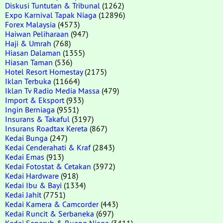
Diskusi Tuntutan & Tribunal
(1262)
Expo Karnival Tapak Niaga
(12896)
Forex Malaysia
(4573)
Haiwan Peliharaan
(947)
Haji & Umrah
(768)
Hiasan Dalaman
(1355)
Hiasan Taman
(536)
Hotel Resort Homestay
(2175)
Iklan Terbuka
(11664)
Iklan Tv Radio Media Massa
(479)
Import & Eksport
(933)
Ingin Berniaga
(9551)
Insurans & Takaful
(3197)
Insurans Roadtax Kereta
(867)
Kedai Bunga
(247)
Kedai Cenderahati & Kraf
(2843)
Kedai Emas
(913)
Kedai Fotostat & Cetakan
(3972)
Kedai Hardware
(918)
Kedai Ibu & Bayi
(1334)
Kedai Jahit
(7751)
Kedai Kamera & Camcorder
(443)
Kedai Runcit & Serbaneka
(697)
Kedai Separuh & Ruang Niaga
(3411)