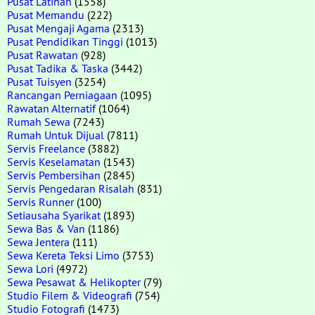
Pusat Latihan
(1558)
Pusat Memandu
(222)
Pusat Mengaji Agama
(2313)
Pusat Pendidikan Tinggi
(1013)
Pusat Rawatan
(928)
Pusat Tadika & Taska
(3442)
Pusat Tuisyen
(3254)
Rancangan Perniagaan
(1095)
Rawatan Alternatif
(1064)
Rumah Sewa
(7243)
Rumah Untuk Dijual
(7811)
Servis Freelance
(3882)
Servis Keselamatan
(1543)
Servis Pembersihan
(2845)
Servis Pengedaran Risalah
(831)
Servis Runner
(100)
Setiausaha Syarikat
(1893)
Sewa Bas & Van
(1186)
Sewa Jentera
(111)
Sewa Kereta Teksi Limo
(3753)
Sewa Lori
(4972)
Sewa Pesawat & Helikopter
(79)
Studio Filem & Videografi
(754)
Studio Fotografi
(1473)