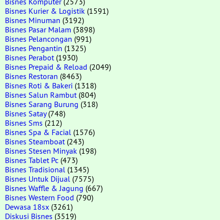
Bisnes Komputer
(2573)
Bisnes Kurier & Logistik
(1591)
Bisnes Minuman
(3192)
Bisnes Pasar Malam
(3898)
Bisnes Pelancongan
(991)
Bisnes Pengantin
(1325)
Bisnes Perabot
(1930)
Bisnes Prepaid & Reload
(2049)
Bisnes Restoran
(8463)
Bisnes Roti & Bakeri
(1318)
Bisnes Salun Rambut
(804)
Bisnes Sarang Burung
(318)
Bisnes Satay
(748)
Bisnes Sms
(212)
Bisnes Spa & Facial
(1576)
Bisnes Steamboat
(243)
Bisnes Stesen Minyak
(198)
Bisnes Tablet Pc
(473)
Bisnes Tradisional
(1345)
Bisnes Untuk Dijual
(7575)
Bisnes Waffle & Jagung
(667)
Bisnes Western Food
(790)
Dewasa 18sx
(3261)
Diskusi Bisnes
(3519)