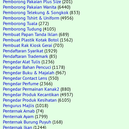
Pemborong Pakaian Plus Size
(201)
Pemborong Pakaian Wanita
(6440)
Pemborong Telekung & Songkok
(833)
Pemborong Tshirt & Uniform
(4956)
Pemborong Tuala
(272)
Pemborong Tudung
(4105)
Pembuat Papan Tanda Iklan
(689)
Pembuat Plastik Kotak Botol
(1562)
Pembuat Rak Kiosk Gerai
(703)
Pendaftaran Syarikat
(1929)
Pendaftaran Trademark
(85)
Pengedar Alat Tulis
(1236)
Pengedar Bahan Pencuci
(1178)
Pengedar Buku & Majalah
(967)
Pengedar Contact Lens
(350)
Pengedar Perfume
(2366)
Pengedar Permainan Kanak2
(880)
Pengedar Produk Kecantikan
(4937)
Pengedar Produk Kesihatan
(6105)
Pengurus Majlis
(1018)
Penternak Arnab
(74)
Penternak Ayam
(1799)
Penternak Burung Puyuh
(168)
Penternak Ikan
(1244)