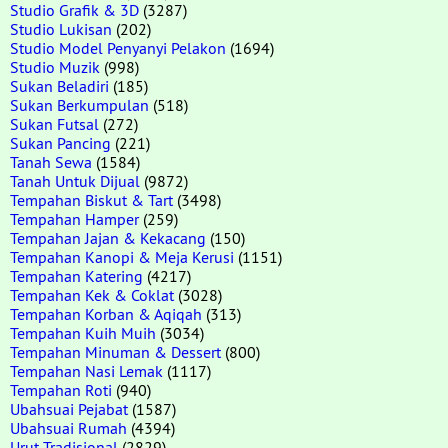
Studio Grafik & 3D
(3287)
Studio Lukisan
(202)
Studio Model Penyanyi Pelakon
(1694)
Studio Muzik
(998)
Sukan Beladiri
(185)
Sukan Berkumpulan
(518)
Sukan Futsal
(272)
Sukan Pancing
(221)
Tanah Sewa
(1584)
Tanah Untuk Dijual
(9872)
Tempahan Biskut & Tart
(3498)
Tempahan Hamper
(259)
Tempahan Jajan & Kekacang
(150)
Tempahan Kanopi & Meja Kerusi
(1151)
Tempahan Katering
(4217)
Tempahan Kek & Coklat
(3028)
Tempahan Korban & Aqiqah
(313)
Tempahan Kuih Muih
(3034)
Tempahan Minuman & Dessert
(800)
Tempahan Nasi Lemak
(1117)
Tempahan Roti
(940)
Ubahsuai Pejabat
(1587)
Ubahsuai Rumah
(4394)
Urut Tradisional
(2829)