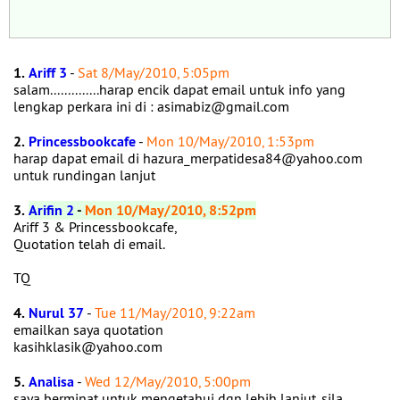
1.
Ariff 3
-
Sat 8/May/2010, 5:05pm
salam..............harap encik dapat email untuk info yang
lengkap perkara ini di : asimabiz@gmail.com
2.
Princessbookcafe
-
Mon 10/May/2010, 1:53pm
harap dapat email di hazura_merpatidesa84@yahoo.com
untuk rundingan lanjut
3.
Arifin 2
-
Mon 10/May/2010, 8:52pm
Ariff 3 & Princessbookcafe,
Quotation telah di email.
TQ
4.
Nurul 37
-
Tue 11/May/2010, 9:22am
emailkan saya quotation
kasihklasik@yahoo.com
5.
Analisa
-
Wed 12/May/2010, 5:00pm
saya berminat untuk mengetahui dgn lebih lanjut. sila