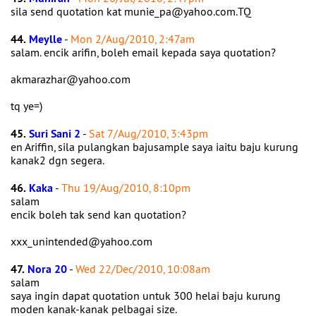
sila send quotation kat munie_pa@yahoo.com.TQ
44.
Meylle
-
Mon 2/Aug/2010, 2:47am
salam. encik arifin, boleh email kepada saya quotation?
akmarazhar@yahoo.com
tq ye=)
45.
Suri Sani 2
-
Sat 7/Aug/2010, 3:43pm
en Ariffin, sila pulangkan bajusample saya iaitu baju kurung
kanak2 dgn segera.
46.
Kaka
-
Thu 19/Aug/2010, 8:10pm
salam
encik boleh tak send kan quotation?
xxx_unintended@yahoo.com
47.
Nora 20
-
Wed 22/Dec/2010, 10:08am
salam
saya ingin dapat quotation untuk 300 helai baju kurung
moden kanak-kanak pelbagai size.