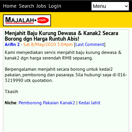
Home
Search
Jobs
Login
Menjahit Baju Kurung Dewasa & Kanak2 Secara
Borong dgn Harga Runtuh Abis!
Arifin 2
-
Sat 8/May/2010 3:04pm
[
Last Comment
]
Kami menyediakan servis menjahit baju kurung dewasa &
kanak2 dgn harga serendah RM8 sepasang.
Berpengalaman menjahit secara borong untuk kedai2
pakaian, pemborong dan pasaraya. Sila hubungi saya di 016-
3219990 utk quotation.
T.kasih
Niche
:
Pemborong Pakaian Kanak2
|
Kedai Jahit