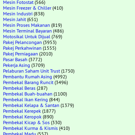
Mesin Fotostat
(566)
Mesin Freezer & Chiller
(410)
Mesin Industri
(838)
Mesin Jahit
(651)
Mesin Proses Makanan
(819)
Mesin Terminal Bayaran
(486)
Motosikal Untuk Dijual
(769)
Pakej Pelancongan
(3953)
Pakej Perkahwinan
(1555)
Pakej Perniagaan
(2010)
Pasar Basah
(3772)
Pekerja Asing
(3709)
Pelaburan Saham Unit Trust
(1750)
Pembantu Rumah Asing
(4992)
Pembekal Barang Runcit
(3496)
Pembekal Beras
(287)
Pembekal Buah-buahan
(1100)
Pembekal Ikan Kering
(844)
Pembekal Kelapa & Santan
(1379)
Pembekal Kerepek
(1877)
Pembekal Keropok
(890)
Pembekal Kicap & Sos
(330)
Pembekal Kurma & Kismis
(410)
Pembekal Madu
(557)