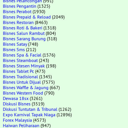
Bisnes Pelancongan
(991)
Bisnes Pengantin
(1325)
Bisnes Perabot
(1930)
Bisnes Prepaid & Reload
(2049)
Bisnes Restoran
(8463)
Bisnes Roti & Bakeri
(1318)
Bisnes Salun Rambut
(804)
Bisnes Sarang Burung
(318)
Bisnes Satay
(748)
Bisnes Sms
(212)
Bisnes Spa & Facial
(1576)
Bisnes Steamboat
(243)
Bisnes Stesen Minyak
(198)
Bisnes Tablet Pc
(473)
Bisnes Tradisional
(1345)
Bisnes Untuk Dijual
(7575)
Bisnes Waffle & Jagung
(667)
Bisnes Western Food
(790)
Dewasa 18sx
(3261)
Diskusi Bisnes
(3519)
Diskusi Tuntutan & Tribunal
(1262)
Expo Karnival Tapak Niaga
(12896)
Forex Malaysia
(4573)
Haiwan Peliharaan
(947)