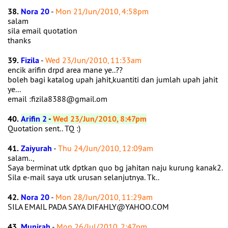
38.
Nora 20
-
Mon 21/Jun/2010, 4:58pm
salam
sila email quotation
thanks
39.
Fizila
-
Wed 23/Jun/2010, 11:33am
encik arifin drpd area mane ye..??
boleh bagi katalog upah jahit,kuantiti dan jumlah upah jahit
ye...
email :fizila8388@gmail.om
40.
Arifin 2
-
Wed 23/Jun/2010, 8:47pm
Quotation sent.. TQ :)
41.
Zaiyurah
-
Thu 24/Jun/2010, 12:09am
salam..,
Saya berminat utk dptkan quo bg jahitan naju kurung kanak2.
Sila e-mail saya utk urusan selanjutnya. Tk..
42.
Nora 20
-
Mon 28/Jun/2010, 11:29am
SILA EMAIL PADA SAYA DIFAHLY@YAHOO.COM
43.
Munirah
-
Mon 26/Jul/2010, 2:47pm