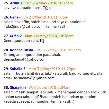
25.
Arifin 2
-
Sun 23/May/2010, 10:23am
Lovieyz, quotation sent. TQ :)
26.
Gene
-
Sun 23/May/2010, 11:37pm
salam en.ariffin, boleh email pd saya quotation di
inda2jinda@yahoo.com...terima kasih..
27.
Arifin 2
-
Mon 24/May/2010, 10:36am
Gene, quotation sent. TQ
28.
Rohana Husin
-
Thu 27/May/2010, 4:11pm
Tolong antar qoutation pada akak.
deanadanial@yahoo.com
29.
Suhaila 3
-
Mon 31/May/2010, 11:29pm
salam.. boleh jahit dress tak? kalau utk baju kurung etc, sila
email to sheilav6@yahoo.com
30.
Shasyikin
-
Wed 2/Jun/2010, 3:04am
salam..masih sempat lagi untuk menempah dengan encik utk
jualan raya tahun ini??harap boleh hantarkan quotation
kepada sy secepat mungkin..terima kasih :)