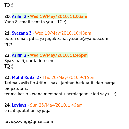
TQ :)
20.
Arifin 2
-
Wed 19/May/2010, 11:03am
Yana 8, email sent to you... TQ :)
21.
Syazana 3
-
Wed 19/May/2010, 10:48pm
boleh email pd saya jugak zanasyazana@yahoo.com
tq;p
22.
Arifin 2
-
Wed 19/May/2010, 11:46pm
Syazana 3, quotation sent.
TQ :)
23.
Mohd Rodzi 2
-
Thu 20/May/2010, 4:15pm
Terima kasih En Arifin... hasil jahitan berkualiti dan harga
berpatutan..
terima kasih kerana membantu perniagaan isteri saya.... :)
24.
Lovieyz
-
Sun 23/May/2010, 1:45am
email quotation sy juga
lovieyz.wng@gmail.com