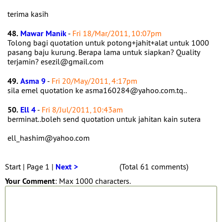
terima kasih
48.
Mawar Manik
-
Fri 18/Mar/2011, 10:07pm
Tolong bagi quotation untuk potong+jahit+alat untuk 1000
pasang baju kurung. Berapa lama untuk siapkan? Quality
terjamin? esezil@gmail.com
49.
Asma 9
-
Fri 20/May/2011, 4:17pm
sila emel quotation ke asma160284@yahoo.com.tq..
50.
Ell 4
-
Fri 8/Jul/2011, 10:43am
berminat..boleh send quotation untuk jahitan kain sutera
ell_hashim@yahoo.com
Start | Page 1 |
Next >
(Total 61 comments)
Your Comment
: Max 1000 characters.