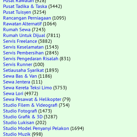
Pusat Rawatan
(928)
Pusat Tadika & Taska
(3442)
Pusat Tuisyen
(3254)
Rancangan Perniagaan
(1095)
Rawatan Alternatif
(1064)
Rumah Sewa
(7243)
Rumah Untuk Dijual
(7811)
Servis Freelance
(3882)
Servis Keselamatan
(1543)
Servis Pembersihan
(2845)
Servis Pengedaran Risalah
(831)
Servis Runner
(100)
Setiausaha Syarikat
(1893)
Sewa Bas & Van
(1186)
Sewa Jentera
(111)
Sewa Kereta Teksi Limo
(3753)
Sewa Lori
(4972)
Sewa Pesawat & Helikopter
(79)
Studio Filem & Videografi
(754)
Studio Fotografi
(1473)
Studio Grafik & 3D
(3287)
Studio Lukisan
(202)
Studio Model Penyanyi Pelakon
(1694)
Studio Muzik
(998)