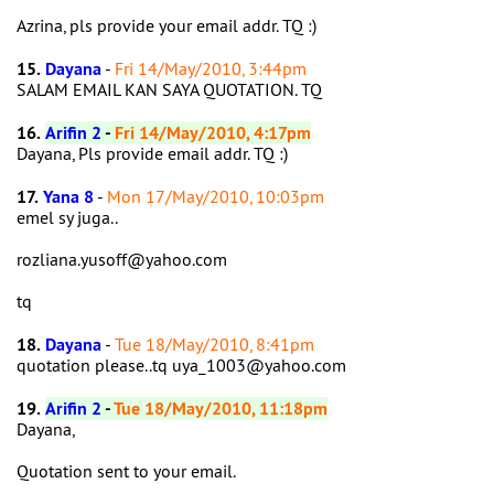
Azrina, pls provide your email addr. TQ :)
15.
Dayana
-
Fri 14/May/2010, 3:44pm
SALAM EMAIL KAN SAYA QUOTATION. TQ
16.
Arifin 2
-
Fri 14/May/2010, 4:17pm
Dayana, Pls provide email addr. TQ :)
17.
Yana 8
-
Mon 17/May/2010, 10:03pm
emel sy juga..
rozliana.yusoff@yahoo.com
tq
18.
Dayana
-
Tue 18/May/2010, 8:41pm
quotation please..tq uya_1003@yahoo.com
19.
Arifin 2
-
Tue 18/May/2010, 11:18pm
Dayana,
Quotation sent to your email.