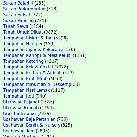
Sukan Beladiri
(185)
Sukan Berkumpulan
(518)
Sukan Futsal
(272)
Sukan Pancing
(221)
Tanah Sewa
(1584)
Tanah Untuk Dijual
(9872)
Tempahan Biskut & Tart
(3498)
Tempahan Hamper
(259)
Tempahan Jajan & Kekacang
(150)
Tempahan Kanopi & Meja Kerusi
(1151)
Tempahan Katering
(4217)
Tempahan Kek & Coklat
(3028)
Tempahan Korban & Aqiqah
(313)
Tempahan Kuih Muih
(3034)
Tempahan Minuman & Dessert
(800)
Tempahan Nasi Lemak
(1117)
Tempahan Roti
(940)
Ubahsuai Pejabat
(1587)
Ubahsuai Rumah
(4394)
Urut Tradisional
(2829)
Usahawan Baja Pertanian
(700)
Usahawan Benih & Nursery
(825)
Usahawan Tani
(2893)
Vending Machine
(1310)