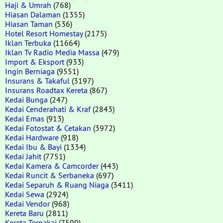
Haji & Umrah
(768)
Hiasan Dalaman
(1355)
Hiasan Taman
(536)
Hotel Resort Homestay
(2175)
Iklan Terbuka
(11664)
Iklan Tv Radio Media Massa
(479)
Import & Eksport
(933)
Ingin Berniaga
(9551)
Insurans & Takaful
(3197)
Insurans Roadtax Kereta
(867)
Kedai Bunga
(247)
Kedai Cenderahati & Kraf
(2843)
Kedai Emas
(913)
Kedai Fotostat & Cetakan
(3972)
Kedai Hardware
(918)
Kedai Ibu & Bayi
(1334)
Kedai Jahit
(7751)
Kedai Kamera & Camcorder
(443)
Kedai Runcit & Serbaneka
(697)
Kedai Separuh & Ruang Niaga
(3411)
Kedai Sewa
(2924)
Kedai Vendor
(968)
Kereta Baru
(2811)
Kereta Terpakai
(7599)