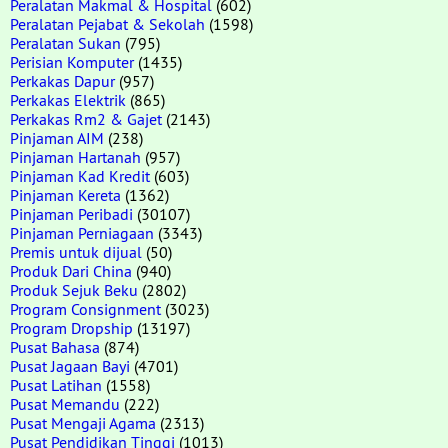
Peralatan Makmal & Hospital
(602)
Peralatan Pejabat & Sekolah
(1598)
Peralatan Sukan
(795)
Perisian Komputer
(1435)
Perkakas Dapur
(957)
Perkakas Elektrik
(865)
Perkakas Rm2 & Gajet
(2143)
Pinjaman AIM
(238)
Pinjaman Hartanah
(957)
Pinjaman Kad Kredit
(603)
Pinjaman Kereta
(1362)
Pinjaman Peribadi
(30107)
Pinjaman Perniagaan
(3343)
Premis untuk dijual
(50)
Produk Dari China
(940)
Produk Sejuk Beku
(2802)
Program Consignment
(3023)
Program Dropship
(13197)
Pusat Bahasa
(874)
Pusat Jagaan Bayi
(4701)
Pusat Latihan
(1558)
Pusat Memandu
(222)
Pusat Mengaji Agama
(2313)
Pusat Pendidikan Tinggi
(1013)