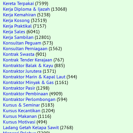
Kereta Terpakai
(7599)
Kerja Diploma & Ijazah
(13068)
Kerja Kemahiran
(5238)
Kerja Kosong
(32519)
Kerja Praktikal
(7157)
Kerja Sales
(6041)
Kerja Sambilan
(12801)
Konsultan Peguam
(573)
Konsultan Perniagaan
(1562)
Kontrak Swasta
(901)
Kontrak Tender Kerajaan
(767)
Kontraktor Balak & Kayu
(885)
Kontraktor Jurutera
(1371)
Kontraktor Marin & Kapal Laut
(344)
Kontraktor Minyak & Gas
(1161)
Kontraktor Pasir
(1298)
Kontraktor Pembinaan
(4909)
Kontraktor Perlombongan
(594)
Kursus & Seminar
(5183)
Kursus Kecantikan
(1204)
Kursus Makanan
(1116)
Kursus Motivasi
(494)
Ladang Getah Kelapa Sawit
(2768)
Mencari Pelabur
(7209)