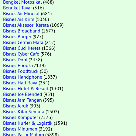
Bengkel Motosikal
(488)
Bengkel Tayar
(316)
Bisnes Air Mineral
(681)
Bisnes Ais Krim
(1030)
Bisnes Aksesori Kereta
(1069)
Bisnes Broadband
(1677)
Bisnes Burger
(927)
Bisnes Cermin Mata
(212)
Bisnes Cuci Kereta
(1366)
Bisnes Cyber Cafe
(576)
Bisnes Dobi
(2458)
Bisnes Ebook
(2139)
Bisnes Foodtruck
(50)
Bisnes Handphone
(1837)
Bisnes Hari Raya
(234)
Bisnes Hotel & Resort
(1301)
Bisnes Ice Blended
(951)
Bisnes Jam Tangan
(595)
Bisnes Jeruk
(303)
Bisnes Kitar Semula
(1502)
Bisnes Komputer
(2573)
Bisnes Kurier & Logistik
(1591)
Bisnes Minuman
(3192)
Bisnes Pasar Malam
(3898)