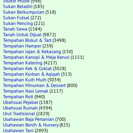
Studio Muzik
(998)
Sukan Beladiri
(185)
Sukan Berkumpulan
(518)
Sukan Futsal
(272)
Sukan Pancing
(221)
Tanah Sewa
(1584)
Tanah Untuk Dijual
(9872)
Tempahan Biskut & Tart
(3498)
Tempahan Hamper
(259)
Tempahan Jajan & Kekacang
(150)
Tempahan Kanopi & Meja Kerusi
(1151)
Tempahan Katering
(4217)
Tempahan Kek & Coklat
(3028)
Tempahan Korban & Aqiqah
(313)
Tempahan Kuih Muih
(3034)
Tempahan Minuman & Dessert
(800)
Tempahan Nasi Lemak
(1117)
Tempahan Roti
(940)
Ubahsuai Pejabat
(1587)
Ubahsuai Rumah
(4394)
Urut Tradisional
(2829)
Usahawan Baja Pertanian
(700)
Usahawan Benih & Nursery
(825)
Usahawan Tani
(2893)