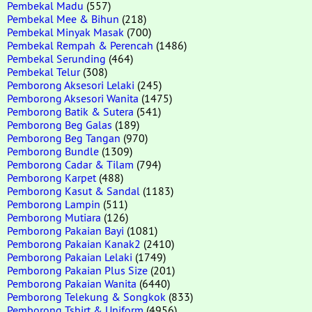
Pembekal Madu
(557)
Pembekal Mee & Bihun
(218)
Pembekal Minyak Masak
(700)
Pembekal Rempah & Perencah
(1486)
Pembekal Serunding
(464)
Pembekal Telur
(308)
Pemborong Aksesori Lelaki
(245)
Pemborong Aksesori Wanita
(1475)
Pemborong Batik & Sutera
(541)
Pemborong Beg Galas
(189)
Pemborong Beg Tangan
(970)
Pemborong Bundle
(1309)
Pemborong Cadar & Tilam
(794)
Pemborong Karpet
(488)
Pemborong Kasut & Sandal
(1183)
Pemborong Lampin
(511)
Pemborong Mutiara
(126)
Pemborong Pakaian Bayi
(1081)
Pemborong Pakaian Kanak2
(2410)
Pemborong Pakaian Lelaki
(1749)
Pemborong Pakaian Plus Size
(201)
Pemborong Pakaian Wanita
(6440)
Pemborong Telekung & Songkok
(833)
Pemborong Tshirt & Uniform
(4956)