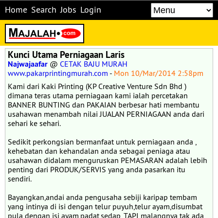
Home
Search
Jobs
Login
Kunci Utama Perniagaan Laris
Najwajaafar
@
CETAK BAJU MURAH
www.pakarprintingmurah.com
-
Mon 10/Mar/2014 2:58pm
Kami dari Kaki Printing (KP Creative Venture Sdn Bhd )
dimana teras utama perniagaan kami ialah percetakan
BANNER BUNTING dan PAKAIAN berbesar hati membantu
usahawan menambah nilai JUALAN PERNIAGAAN anda dari
sehari ke sehari.
Sedikit perkongsian bermanfaat untuk perniagaan anda ,
kehebatan dan kehandalan anda sebagai peniaga atau
usahawan didalam menguruskan PEMASARAN adalah lebih
penting dari PRODUK/SERVIS yang anda pasarkan itu
sendiri.
Bayangkan,andai anda pengusaha sebiji karipap tembam
yang intinya di isi dengan telur puyuh,telur ayam,disumbat
pula dengan isi ayam,padat,sedap, TAPI malangnya tak ada