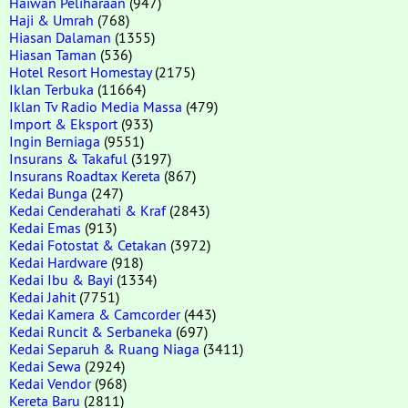
Haiwan Peliharaan
(947)
Haji & Umrah
(768)
Hiasan Dalaman
(1355)
Hiasan Taman
(536)
Hotel Resort Homestay
(2175)
Iklan Terbuka
(11664)
Iklan Tv Radio Media Massa
(479)
Import & Eksport
(933)
Ingin Berniaga
(9551)
Insurans & Takaful
(3197)
Insurans Roadtax Kereta
(867)
Kedai Bunga
(247)
Kedai Cenderahati & Kraf
(2843)
Kedai Emas
(913)
Kedai Fotostat & Cetakan
(3972)
Kedai Hardware
(918)
Kedai Ibu & Bayi
(1334)
Kedai Jahit
(7751)
Kedai Kamera & Camcorder
(443)
Kedai Runcit & Serbaneka
(697)
Kedai Separuh & Ruang Niaga
(3411)
Kedai Sewa
(2924)
Kedai Vendor
(968)
Kereta Baru
(2811)