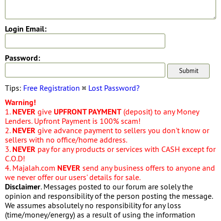
Login Email:
Password:
Tips:
Free Registration
¤
Lost Password?
Warning!
1.
NEVER
give
UPFRONT PAYMENT
(deposit) to any Money
Lenders. Upfront Payment is 100% scam!
2.
NEVER
give advance payment to sellers you don't know or
sellers with no office/home address.
3.
NEVER
pay for any products or services with CASH except for
C.O.D!
4. Majalah.com
NEVER
send any business offers to anyone and
we never offer our users' details for sale.
Disclaimer
. Messages posted to our forum are solely the
opinion and responsibility of the person posting the message.
We assumes absolutely no responsibility for any loss
(time/money/energy) as a result of using the information