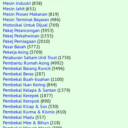
Mesin Industri
(838)
Mesin Jahit
(651)
Mesin Proses Makanan
(819)
Mesin Terminal Bayaran
(486)
Motosikal Untuk Dijual
(769)
Pakej Pelancongan
(3953)
Pakej Perkahwinan
(1555)
Pakej Perniagaan
(2010)
Pasar Basah
(3772)
Pekerja Asing
(3709)
Pelaburan Saham Unit Trust
(1750)
Pembantu Rumah Asing
(4992)
Pembekal Barang Runcit
(3496)
Pembekal Beras
(287)
Pembekal Buah-buahan
(1100)
Pembekal Ikan Kering
(844)
Pembekal Kelapa & Santan
(1379)
Pembekal Kerepek
(1877)
Pembekal Keropok
(890)
Pembekal Kicap & Sos
(330)
Pembekal Kurma & Kismis
(410)
Pembekal Madu
(557)
Pembekal Mee & Bihun
(218)
Pembekal Minyak Masak
(700)