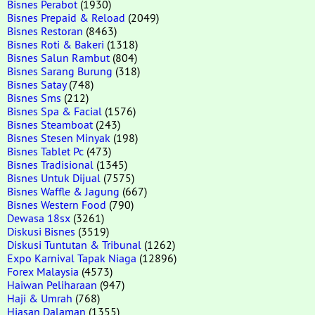
Bisnes Perabot
(1930)
Bisnes Prepaid & Reload
(2049)
Bisnes Restoran
(8463)
Bisnes Roti & Bakeri
(1318)
Bisnes Salun Rambut
(804)
Bisnes Sarang Burung
(318)
Bisnes Satay
(748)
Bisnes Sms
(212)
Bisnes Spa & Facial
(1576)
Bisnes Steamboat
(243)
Bisnes Stesen Minyak
(198)
Bisnes Tablet Pc
(473)
Bisnes Tradisional
(1345)
Bisnes Untuk Dijual
(7575)
Bisnes Waffle & Jagung
(667)
Bisnes Western Food
(790)
Dewasa 18sx
(3261)
Diskusi Bisnes
(3519)
Diskusi Tuntutan & Tribunal
(1262)
Expo Karnival Tapak Niaga
(12896)
Forex Malaysia
(4573)
Haiwan Peliharaan
(947)
Haji & Umrah
(768)
Hiasan Dalaman
(1355)