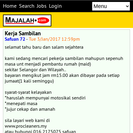
Home
Search
Jobs
Login
Kerja Sambilan
Safuan 72
-
Tue 3/Jan/2017 12:59pm
selamat tahu baru dan salam sejahtera
kami sedang mencari pekerja sambilan mahupun sepenuh
masa unt menjadi pembantu rumah (maid)
sekitar Selangor dan Wilayah..
bayaran mengikut jam rm15.00 akan dibayar pada setiap
jumaat(1 kali seminggu)
syarat-syarat kelayakan
*haruslah mempunyai motosikal sendiri
*menepati masa
*jujur cekap dan amanah
sila layari web kami di
www.procleaners.my
atau hubungi 016 2175075 safuan