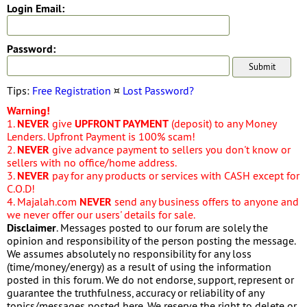
Login Email:
Password:
Tips:
Free Registration
¤
Lost Password?
Warning!
1.
NEVER
give
UPFRONT PAYMENT
(deposit) to any Money
Lenders. Upfront Payment is 100% scam!
2.
NEVER
give advance payment to sellers you don't know or
sellers with no office/home address.
3.
NEVER
pay for any products or services with CASH except for
C.O.D!
4. Majalah.com
NEVER
send any business offers to anyone and
we never offer our users' details for sale.
Disclaimer
. Messages posted to our forum are solely the
opinion and responsibility of the person posting the message.
We assumes absolutely no responsibility for any loss
(time/money/energy) as a result of using the information
posted in this forum. We do not endorse, support, represent or
guarantee the truthfulness, accuracy or reliability of any
topics/messages posted here. We reserve the right to delete or