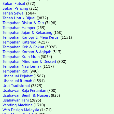
Sukan Futsal
(272)
Sukan Pancing
(221)
Tanah Sewa
(1584)
Tanah Untuk Dijual
(9872)
Tempahan Biskut & Tart
(3498)
Tempahan Hamper
(259)
Tempahan Jajan & Kekacang
(150)
Tempahan Kanopi & Meja Kerusi
(1151)
Tempahan Katering
(4217)
Tempahan Kek & Coklat
(3028)
Tempahan Korban & Aqiqah
(313)
Tempahan Kuih Muih
(3034)
Tempahan Minuman & Dessert
(800)
Tempahan Nasi Lemak
(1117)
Tempahan Roti
(940)
Ubahsuai Pejabat
(1587)
Ubahsuai Rumah
(4394)
Urut Tradisional
(2829)
Usahawan Baja Pertanian
(700)
Usahawan Benih & Nursery
(825)
Usahawan Tani
(2893)
Vending Machine
(1310)
Web Design Malaysia
(4471)