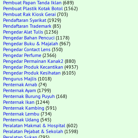
Pembuat Papan Tanda Iklan
(689)
Pembuat Plastik Kotak Botol
(1562)
Pembuat Rak Kiosk Gerai
(703)
Pendaftaran Syarikat
(1929)
Pendaftaran Trademark
(85)
Pengedar Alat Tulis
(1236)
Pengedar Bahan Pencuci
(1178)
Pengedar Buku & Majalah
(967)
Pengedar Contact Lens
(350)
Pengedar Perfume
(2366)
Pengedar Permainan Kanak2
(880)
Pengedar Produk Kecantikan
(4937)
Pengedar Produk Kesihatan
(6105)
Pengurus Majlis
(1018)
Penternak Arnab
(74)
Penternak Ayam
(1799)
Penternak Burung Puyuh
(168)
Penternak Ikan
(1244)
Penternak Kambing
(591)
Penternak Lembu
(734)
Penternak Udang
(545)
Peralatan Makmal & Hospital
(602)
Peralatan Pejabat & Sekolah
(1598)
Peralatan Sukan
(795)