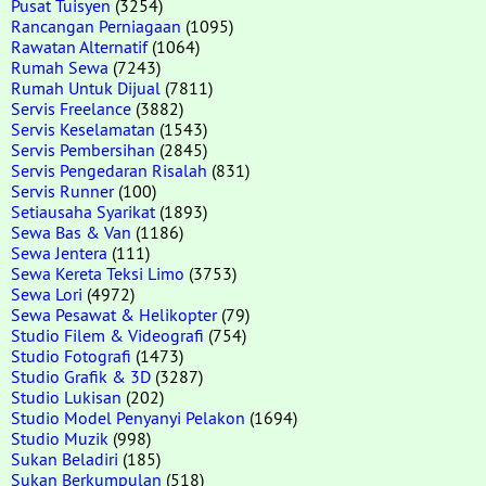
Pusat Tuisyen
(3254)
Rancangan Perniagaan
(1095)
Rawatan Alternatif
(1064)
Rumah Sewa
(7243)
Rumah Untuk Dijual
(7811)
Servis Freelance
(3882)
Servis Keselamatan
(1543)
Servis Pembersihan
(2845)
Servis Pengedaran Risalah
(831)
Servis Runner
(100)
Setiausaha Syarikat
(1893)
Sewa Bas & Van
(1186)
Sewa Jentera
(111)
Sewa Kereta Teksi Limo
(3753)
Sewa Lori
(4972)
Sewa Pesawat & Helikopter
(79)
Studio Filem & Videografi
(754)
Studio Fotografi
(1473)
Studio Grafik & 3D
(3287)
Studio Lukisan
(202)
Studio Model Penyanyi Pelakon
(1694)
Studio Muzik
(998)
Sukan Beladiri
(185)
Sukan Berkumpulan
(518)