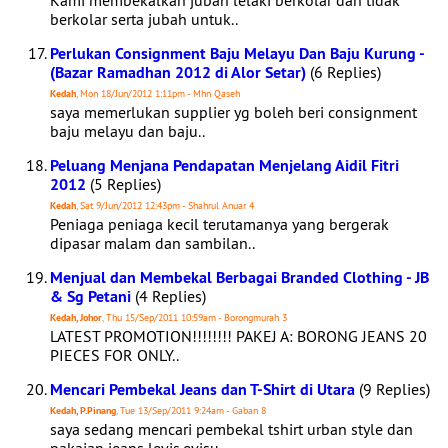
Kami membekalkan jubah lelaki berkolar dan tidak
berkolar serta jubah untuk..
Perlukan Consignment Baju Melayu Dan Baju Kurung -
(Bazar Ramadhan 2012 di Alor Setar)
(6 Replies)
Kedah
, Mon 18/Jun/2012 1:11pm - Mhn Qaseh
saya memerlukan supplier yg boleh beri consignment
baju melayu dan baju..
Peluang Menjana Pendapatan Menjelang Aidil Fitri
2012
(5 Replies)
Kedah
, Sat 9/Jun/2012 12:43pm - Shahrul Anuar 4
Peniaga peniaga kecil terutamanya yang bergerak
dipasar malam dan sambilan..
Menjual dan Membekal Berbagai Branded Clothing - JB
& Sg Petani
(4 Replies)
Kedah, Johor
, Thu 15/Sep/2011 10:59am - Borongmurah 3
LATEST PROMOTION!!!!!!!! PAKEJ A: BORONG JEANS 20
PIECES FOR ONLY..
Mencari Pembekal Jeans dan T-Shirt di Utara
(9 Replies)
Kedah, P.Pinang
, Tue 13/Sep/2011 9:24am - Gaban 8
saya sedang mencari pembekal tshirt urban style dan