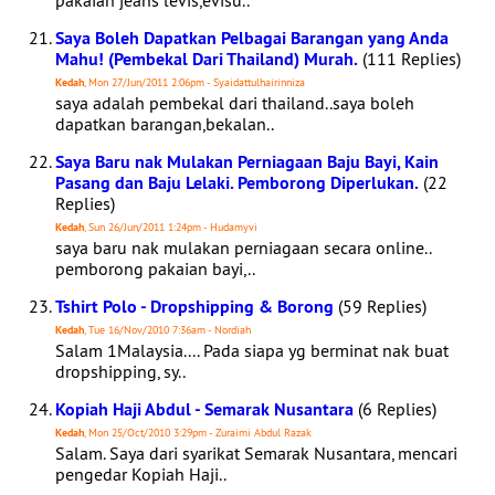
pakaian jeans levis,evisu..
Saya Boleh Dapatkan Pelbagai Barangan yang Anda
Mahu! (Pembekal Dari Thailand) Murah.
(111 Replies)
Kedah
, Mon 27/Jun/2011 2:06pm - Syaidattulhairinniza
saya adalah pembekal dari thailand..saya boleh
dapatkan barangan,bekalan..
Saya Baru nak Mulakan Perniagaan Baju Bayi, Kain
Pasang dan Baju Lelaki. Pemborong Diperlukan.
(22
Replies)
Kedah
, Sun 26/Jun/2011 1:24pm - Hudamyvi
saya baru nak mulakan perniagaan secara online..
pemborong pakaian bayi,..
Tshirt Polo - Dropshipping & Borong
(59 Replies)
Kedah
, Tue 16/Nov/2010 7:36am - Nordiah
Salam 1Malaysia.... Pada siapa yg berminat nak buat
dropshipping, sy..
Kopiah Haji Abdul - Semarak Nusantara
(6 Replies)
Kedah
, Mon 25/Oct/2010 3:29pm - Zuraimi Abdul Razak
Salam. Saya dari syarikat Semarak Nusantara, mencari
pengedar Kopiah Haji..