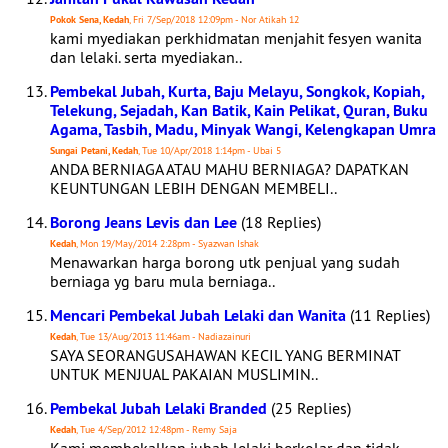
Pokok Sena, Kedah
, Fri 7/Sep/2018 12:09pm - Nor Atikah 12
kami myediakan perkhidmatan menjahit fesyen wanita
dan lelaki. serta myediakan..
Pembekal Jubah, Kurta, Baju Melayu, Songkok, Kopiah,
Telekung, Sejadah, Kan Batik, Kain Pelikat, Quran, Buku
Agama, Tasbih, Madu, Minyak Wangi, Kelengkapan Umra
Sungai Petani, Kedah
, Tue 10/Apr/2018 1:14pm - Ubai 5
ANDA BERNIAGA ATAU MAHU BERNIAGA? DAPATKAN
KEUNTUNGAN LEBIH DENGAN MEMBELI..
Borong Jeans Levis dan Lee
(18 Replies)
Kedah
, Mon 19/May/2014 2:28pm - Syazwan Ishak
Menawarkan harga borong utk penjual yang sudah
berniaga yg baru mula berniaga..
Mencari Pembekal Jubah Lelaki dan Wanita
(11 Replies)
Kedah
, Tue 13/Aug/2013 11:46am - Nadiazainuri
SAYA SEORANGUSAHAWAN KECIL YANG BERMINAT
UNTUK MENJUAL PAKAIAN MUSLIMIN..
Pembekal Jubah Lelaki Branded
(25 Replies)
Kedah
, Tue 4/Sep/2012 12:48pm - Remy Saja