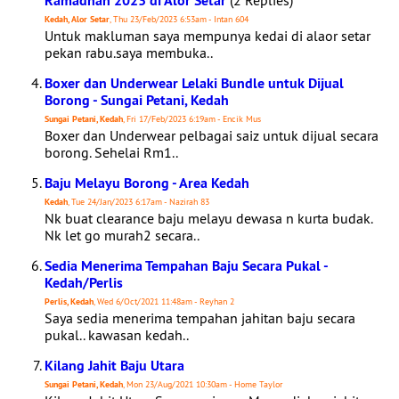
Ramadhan 2023 di Alor Setar
(2 Replies)
Kedah, Alor Setar
, Thu 23/Feb/2023 6:53am - Intan 604
Untuk makluman saya mempunya kedai di alaor setar
pekan rabu.saya membuka..
Boxer dan Underwear Lelaki Bundle untuk Dijual
Borong - Sungai Petani, Kedah
Sungai Petani, Kedah
, Fri 17/Feb/2023 6:19am - Encik Mus
Boxer dan Underwear pelbagai saiz untuk dijual secara
borong. Sehelai Rm1..
Baju Melayu Borong - Area Kedah
Kedah
, Tue 24/Jan/2023 6:17am - Nazirah 83
Nk buat clearance baju melayu dewasa n kurta budak.
Nk let go murah2 secara..
Sedia Menerima Tempahan Baju Secara Pukal -
Kedah/Perlis
Perlis, Kedah
, Wed 6/Oct/2021 11:48am - Reyhan 2
Saya sedia menerima tempahan jahitan baju secara
pukal.. kawasan kedah..
Kilang Jahit Baju Utara
Sungai Petani, Kedah
, Mon 23/Aug/2021 10:30am - Home Taylor