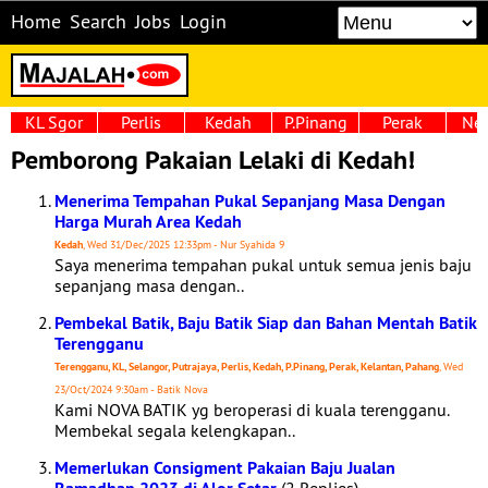
Home
Search
Jobs
Login
KL Sgor
Perlis
Kedah
P.Pinang
Perak
Neg
Pemborong Pakaian Lelaki di Kedah!
Menerima Tempahan Pukal Sepanjang Masa Dengan
Harga Murah Area Kedah
Kedah
, Wed 31/Dec/2025 12:33pm - Nur Syahida 9
Saya menerima tempahan pukal untuk semua jenis baju
sepanjang masa dengan..
Pembekal Batik, Baju Batik Siap dan Bahan Mentah Batik
Terengganu
Terengganu, KL, Selangor, Putrajaya, Perlis, Kedah, P.Pinang, Perak, Kelantan, Pahang
, Wed
23/Oct/2024 9:30am - Batik Nova
Kami NOVA BATIK yg beroperasi di kuala terengganu.
Membekal segala kelengkapan..
Memerlukan Consigment Pakaian Baju Jualan