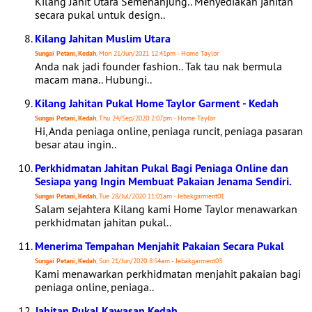
Kilang Jahit Utara Semenanjung.. Menyediakan jahitan
secara pukal untuk design..
Kilang Jahitan Muslim Utara
Sungai Petani, Kedah
, Mon 21/Jun/2021 12:41pm - Home Taylor
Anda nak jadi founder fashion.. Tak tau nak bermula
macam mana.. Hubungi..
Kilang Jahitan Pukal Home Taylor Garment - Kedah
Sungai Petani, Kedah
, Thu 24/Sep/2020 2:07pm - Home Taylor
Hi, Anda peniaga online, peniaga runcit, peniaga pasaran
besar atau ingin..
Perkhidmatan Jahitan Pukal Bagi Peniaga Online dan
Sesiapa yang Ingin Membuat Pakaian Jenama Sendiri.
Sungai Petani, Kedah
, Tue 28/Jul/2020 11:01am - Jebakgarment01
Salam sejahtera Kilang kami Home Taylor menawarkan
perkhidmatan jahitan pukal..
Menerima Tempahan Menjahit Pakaian Secara Pukal
Sungai Petani, Kedah
, Sun 21/Jun/2020 8:54am - Jebakgarment03
Kami menawarkan perkhidmatan menjahit pakaian bagi
peniaga online, peniaga..
Jahitan Pukal Kawasan Kedah