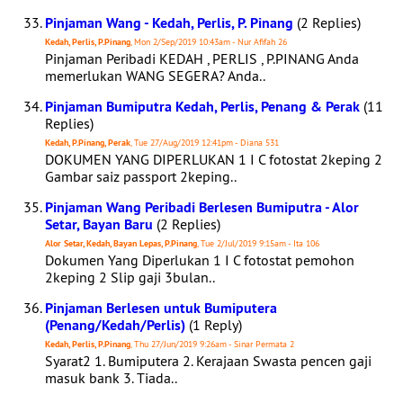
Pinjaman Wang - Kedah, Perlis, P. Pinang
(2 Replies)
Kedah, Perlis, P.Pinang
, Mon 2/Sep/2019 10:43am - Nur Afifah 26
Pinjaman Peribadi KEDAH , PERLIS , P.PINANG Anda
memerlukan WANG SEGERA? Anda..
Pinjaman Bumiputra Kedah, Perlis, Penang & Perak
(11
Replies)
Kedah, P.Pinang, Perak
, Tue 27/Aug/2019 12:41pm - Diana 531
DOKUMEN YANG DIPERLUKAN 1 I C fotostat 2keping 2
Gambar saiz passport 2keping..
Pinjaman Wang Peribadi Berlesen Bumiputra - Alor
Setar, Bayan Baru
(2 Replies)
Alor Setar, Kedah, Bayan Lepas, P.Pinang
, Tue 2/Jul/2019 9:15am - Ita 106
Dokumen Yang Diperlukan 1 I C fotostat pemohon
2keping 2 Slip gaji 3bulan..
Pinjaman Berlesen untuk Bumiputera
(Penang/Kedah/Perlis)
(1 Reply)
Kedah, Perlis, P.Pinang
, Thu 27/Jun/2019 9:26am - Sinar Permata 2
Syarat2 1. Bumiputera 2. Kerajaan Swasta pencen gaji
masuk bank 3. Tiada..