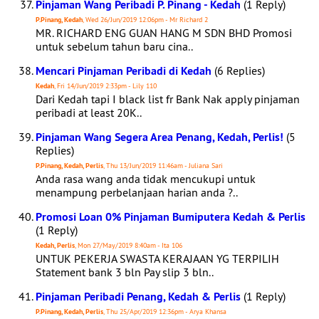
Pinjaman Wang Peribadi P. Pinang - Kedah
(1 Reply)
P.Pinang, Kedah
, Wed 26/Jun/2019 12:06pm - Mr Richard 2
MR. RICHARD ENG GUAN HANG M SDN BHD Promosi
untuk sebelum tahun baru cina..
Mencari Pinjaman Peribadi di Kedah
(6 Replies)
Kedah
, Fri 14/Jun/2019 2:33pm - Lily 110
Dari Kedah tapi I black list fr Bank Nak apply pinjaman
peribadi at least 20K..
Pinjaman Wang Segera Area Penang, Kedah, Perlis!
(5
Replies)
P.Pinang, Kedah, Perlis
, Thu 13/Jun/2019 11:46am - Juliana Sari
Anda rasa wang anda tidak mencukupi untuk
menampung perbelanjaan harian anda ?..
Promosi Loan 0% Pinjaman Bumiputera Kedah & Perlis
(1 Reply)
Kedah, Perlis
, Mon 27/May/2019 8:40am - Ita 106
UNTUK PEKERJA SWASTA KERAJAAN YG TERPILIH
Statement bank 3 bln Pay slip 3 bln..
Pinjaman Peribadi Penang, Kedah & Perlis
(1 Reply)
P.Pinang, Kedah, Perlis
, Thu 25/Apr/2019 12:36pm - Arya Khansa