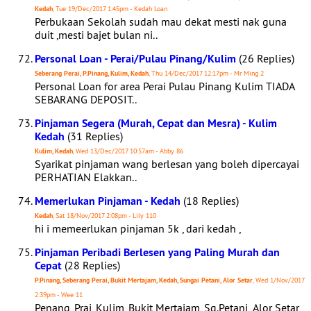
Kedah
, Tue 19/Dec/2017 1:45pm - Kedah Loan
Perbukaan Sekolah sudah mau dekat mesti nak guna
duit ,mesti bajet bulan ni..
Personal Loan - Perai/Pulau Pinang/Kulim
(26 Replies)
Seberang Perai, P.Pinang, Kulim, Kedah
, Thu 14/Dec/2017 12:17pm - Mr Ming 2
Personal Loan for area Perai Pulau Pinang Kulim TIADA
SEBARANG DEPOSIT..
Pinjaman Segera (Murah, Cepat dan Mesra) - Kulim
Kedah
(31 Replies)
Kulim, Kedah
, Wed 13/Dec/2017 10:57am - Abby 86
Syarikat pinjaman wang berlesan yang boleh dipercayai
PERHATIAN Elakkan..
Memerlukan Pinjaman - Kedah
(18 Replies)
Kedah
, Sat 18/Nov/2017 2:08pm - Lily 110
hi i memeerlukan pinjaman 5k , dari kedah ,
Pinjaman Peribadi Berlesen yang Paling Murah dan
Cepat
(28 Replies)
P.Pinang, Seberang Perai, Bukit Mertajam, Kedah, Sungai Petani, Alor Setar
, Wed 1/Nov/2017
2:39pm - Wee 11
Penang, Prai, Kulim, Bukit Mertajam, Sg.Petani ,Alor Setar