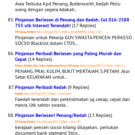
Area Terbuka Kpd Penang, Butterworth, Kedah Perlu
wang dengan segera Adakah..
Pinjaman Berlesen di Penang dan Kedah. Col 016-2588
755 utk Interest Terendah!
(17 Replies)
P.Pinang, Kedah
, Wed 16/Aug/2017 2:54pm - Atiqah00901 Gmail Com
Pinjaman untuk Pekerja GOV SWASTA PENCEN PERKESO
SOCSO Blacklist dalam CTOS..
Pinjaman Peribadi Berlesen yang Paling Murah dan
Cepat
(14 Replies)
Kulim, Kedah, Alor Setar, Seberang Perai, P.Pinang
, Wed 16/Aug/2017 12:57pm - Wee 11
PENANG, PRAI, KULIM, BUKIT MERTAJAM, S.PETANI ,Alor
Setar KELAYAKAN untuk..
Pinjaman Peribadi Kedah
(9 Replies)
Kedah
, Mon 14/Aug/2017 1:25pm - Normiza 2
Faedah terendah dan perkhidmatan yg cekap, cepat dan
mesra. Utk sektor swasta..
Pinjaman Berlesen! Penang/Kedah
(13 Replies)
P.Pinang, Kedah
, Thu 10/Aug/2017 2:30pm - Ann 174
kerajaan pencen socso kilang dilayakan.. perlukan
document bank statment 3bln..