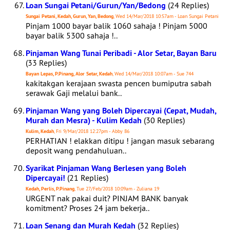
Loan Sungai Petani/Gurun/Yan/Bedong
(24 Replies)
Sungai Petani, Kedah, Gurun, Yan, Bedong
, Wed 14/Mar/2018 10:57am - Loan Sungai Petani
Pinjam 1000 bayar balik 1060 sahaja ! Pinjam 5000
bayar balik 5300 sahaja !..
Pinjaman Wang Tunai Peribadi - Alor Setar, Bayan Baru
(33 Replies)
Bayan Lepas, P.Pinang, Alor Setar, Kedah
, Wed 14/Mar/2018 10:07am - Sue 744
kakitakgan kerajaan swasta pencen bumiputra sabah
serawak Gaji melalui bank..
Pinjaman Wang yang Boleh Dipercayai (Cepat, Mudah,
Murah dan Mesra) - Kulim Kedah
(30 Replies)
Kulim, Kedah
, Fri 9/Mar/2018 12:27pm - Abby 86
PERHATIAN ! elakkan ditipu ! jangan masuk sebarang
deposit wang pendahuluan..
Syarikat Pinjaman Wang Berlesen yang Boleh
Dipercayai!
(21 Replies)
Kedah, Perlis, P.Pinang
, Tue 27/Feb/2018 10:09am - Zuliana 19
URGENT nak pakai duit? PINJAM BANK banyak
komitment? Proses 24 jam bekerja..
Loan Senang dan Murah Kedah
(32 Replies)