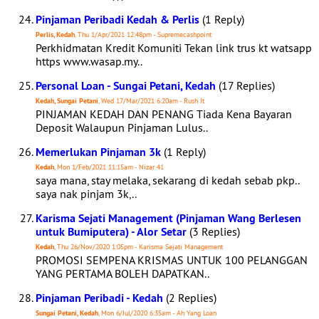
Pinjaman Peribadi Kedah & Perlis
(1 Reply)
Perlis, Kedah
, Thu 1/Apr/2021 12:48pm - Supremecashpoint
Perkhidmatan Kredit Komuniti Tekan link trus kt watsapp
https www.wasap.my..
Personal Loan - Sungai Petani, Kedah
(17 Replies)
Kedah, Sungai Petani
, Wed 17/Mar/2021 6:20am - Rush It
PINJAMAN KEDAH DAN PENANG Tiada Kena Bayaran
Deposit Walaupun Pinjaman Lulus..
Memerlukan Pinjaman 3k
(1 Reply)
Kedah
, Mon 1/Feb/2021 11:15am - Nizar 41
saya mana, stay melaka, sekarang di kedah sebab pkp..
saya nak pinjam 3k,..
Karisma Sejati Management (Pinjaman Wang Berlesen
untuk Bumiputera) - Alor Setar
(3 Replies)
Kedah
, Thu 26/Nov/2020 1:05pm - Karisma Sejati Management
PROMOSI SEMPENA KRISMAS UNTUK 100 PELANGGAN
YANG PERTAMA BOLEH DAPATKAN..
Pinjaman Peribadi - Kedah
(2 Replies)
Sungai Petani, Kedah
, Mon 6/Jul/2020 6:35am - Ah Yang Loan