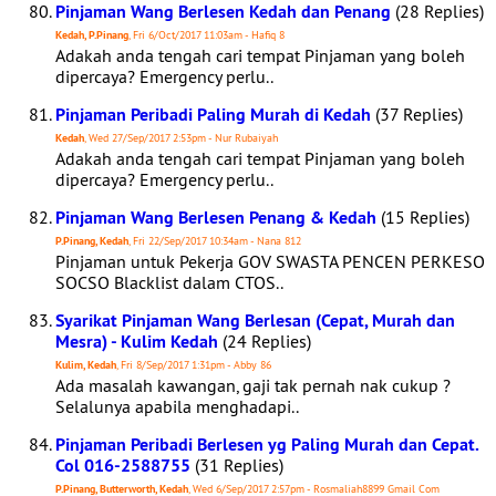
Pinjaman Wang Berlesen Kedah dan Penang
(28 Replies)
Kedah, P.Pinang
, Fri 6/Oct/2017 11:03am - Hafiq 8
Adakah anda tengah cari tempat Pinjaman yang boleh
dipercaya? Emergency perlu..
Pinjaman Peribadi Paling Murah di Kedah
(37 Replies)
Kedah
, Wed 27/Sep/2017 2:53pm - Nur Rubaiyah
Adakah anda tengah cari tempat Pinjaman yang boleh
dipercaya? Emergency perlu..
Pinjaman Wang Berlesen Penang & Kedah
(15 Replies)
P.Pinang, Kedah
, Fri 22/Sep/2017 10:34am - Nana 812
Pinjaman untuk Pekerja GOV SWASTA PENCEN PERKESO
SOCSO Blacklist dalam CTOS..
Syarikat Pinjaman Wang Berlesan (Cepat, Murah dan
Mesra) - Kulim Kedah
(24 Replies)
Kulim, Kedah
, Fri 8/Sep/2017 1:31pm - Abby 86
Ada masalah kawangan, gaji tak pernah nak cukup ?
Selalunya apabila menghadapi..
Pinjaman Peribadi Berlesen yg Paling Murah dan Cepat.
Col 016-2588755
(31 Replies)
P.Pinang, Butterworth, Kedah
, Wed 6/Sep/2017 2:57pm - Rosmaliah8899 Gmail Com