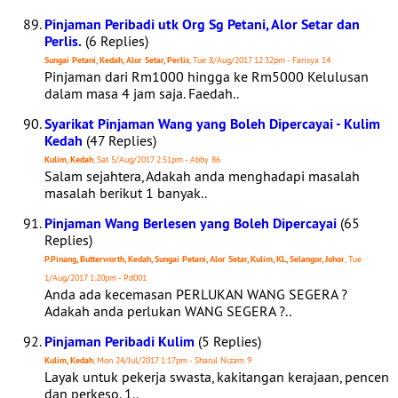
Pinjaman Peribadi utk Org Sg Petani, Alor Setar dan
Perlis.
(6 Replies)
Sungai Petani, Kedah, Alor Setar, Perlis
, Tue 8/Aug/2017 12:32pm - Farisya 14
Pinjaman dari Rm1000 hingga ke Rm5000 Kelulusan
dalam masa 4 jam saja. Faedah..
Syarikat Pinjaman Wang yang Boleh Dipercayai - Kulim
Kedah
(47 Replies)
Kulim, Kedah
, Sat 5/Aug/2017 2:51pm - Abby 86
Salam sejahtera, Adakah anda menghadapi masalah
masalah berikut 1 banyak..
Pinjaman Wang Berlesen yang Boleh Dipercayai
(65
Replies)
P.Pinang, Butterworth, Kedah, Sungai Petani, Alor Setar, Kulim, KL, Selangor, Johor
, Tue
1/Aug/2017 1:20pm - Pd001
Anda ada kecemasan PERLUKAN WANG SEGERA ?
Adakah anda perlukan WANG SEGERA ?..
Pinjaman Peribadi Kulim
(5 Replies)
Kulim, Kedah
, Mon 24/Jul/2017 1:17pm - Sharul Nizam 9
Layak untuk pekerja swasta, kakitangan kerajaan, pencen
dan perkeso. 1..