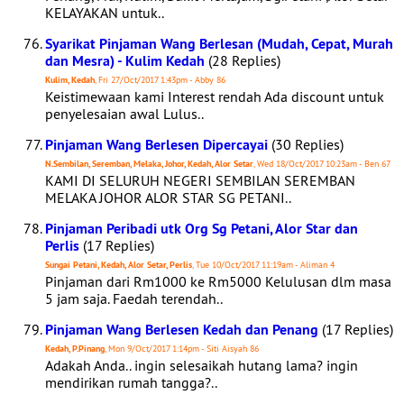
KELAYAKAN untuk..
Syarikat Pinjaman Wang Berlesan (Mudah, Cepat, Murah
dan Mesra) - Kulim Kedah
(28 Replies)
Kulim, Kedah
, Fri 27/Oct/2017 1:43pm - Abby 86
Keistimewaan kami Interest rendah Ada discount untuk
penyelesaian awal Lulus..
Pinjaman Wang Berlesen Dipercayai
(30 Replies)
N.Sembilan, Seremban, Melaka, Johor, Kedah, Alor Setar
, Wed 18/Oct/2017 10:23am - Ben 67
KAMI DI SELURUH NEGERI SEMBILAN SEREMBAN
MELAKA JOHOR ALOR STAR SG PETANI..
Pinjaman Peribadi utk Org Sg Petani, Alor Star dan
Perlis
(17 Replies)
Sungai Petani, Kedah, Alor Setar, Perlis
, Tue 10/Oct/2017 11:19am - Aliman 4
Pinjaman dari Rm1000 ke Rm5000 Kelulusan dlm masa
5 jam saja. Faedah terendah..
Pinjaman Wang Berlesen Kedah dan Penang
(17 Replies)
Kedah, P.Pinang
, Mon 9/Oct/2017 1:14pm - Siti Aisyah 86
Adakah Anda.. ingin selesaikah hutang lama? ingin
mendirikan rumah tangga?..