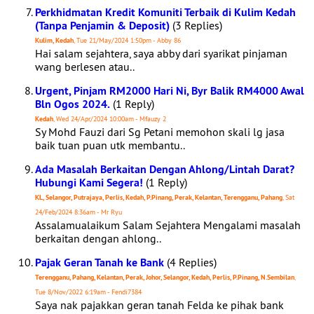
Perkhidmatan Kredit Komuniti Terbaik di Kulim Kedah
(Tanpa Penjamin & Deposit)
(3 Replies)
Kulim, Kedah
, Tue 21/May/2024 1:50pm - Abby 86
Hai salam sejahtera, saya abby dari syarikat pinjaman
wang berlesen atau..
Urgent, Pinjam RM2000 Hari Ni, Byr Balik RM4000 Awal
Bln Ogos 2024.
(1 Reply)
Kedah
, Wed 24/Apr/2024 10:00am - Mfauzy 2
Sy Mohd Fauzi dari Sg Petani memohon skali lg jasa
baik tuan puan utk membantu..
Ada Masalah Berkaitan Dengan Ahlong/Lintah Darat?
Hubungi Kami Segera!
(1 Reply)
KL, Selangor, Putrajaya, Perlis, Kedah, P.Pinang, Perak, Kelantan, Terengganu, Pahang
, Sat
24/Feb/2024 8:36am - Mr Ryu
Assalamualaikum Salam Sejahtera Mengalami masalah
berkaitan dengan ahlong..
Pajak Geran Tanah ke Bank
(4 Replies)
Terengganu, Pahang, Kelantan, Perak, Johor, Selangor, Kedah, Perlis, P.Pinang, N.Sembilan
,
Tue 8/Nov/2022 6:19am - Fendi7384
Saya nak pajakkan geran tanah Felda ke pihak bank