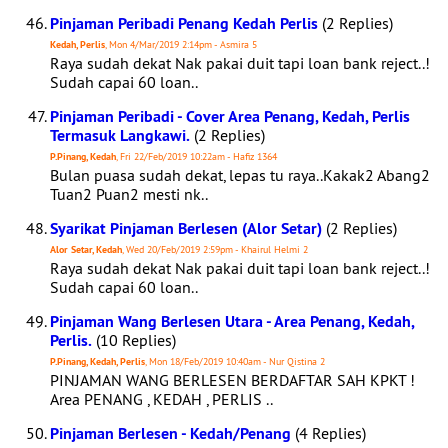
Pinjaman Peribadi Penang Kedah Perlis
(2 Replies)
Kedah, Perlis
, Mon 4/Mar/2019 2:14pm - Asmira 5
Raya sudah dekat Nak pakai duit tapi loan bank reject..!
Sudah capai 60 loan..
Pinjaman Peribadi - Cover Area Penang, Kedah, Perlis
Termasuk Langkawi.
(2 Replies)
P.Pinang, Kedah
, Fri 22/Feb/2019 10:22am - Hafiz 1364
Bulan puasa sudah dekat, lepas tu raya..Kakak2 Abang2
Tuan2 Puan2 mesti nk..
Syarikat Pinjaman Berlesen (Alor Setar)
(2 Replies)
Alor Setar, Kedah
, Wed 20/Feb/2019 2:59pm - Khairul Helmi 2
Raya sudah dekat Nak pakai duit tapi loan bank reject..!
Sudah capai 60 loan..
Pinjaman Wang Berlesen Utara - Area Penang, Kedah,
Perlis.
(10 Replies)
P.Pinang, Kedah, Perlis
, Mon 18/Feb/2019 10:40am - Nur Qistina 2
PINJAMAN WANG BERLESEN BERDAFTAR SAH KPKT !
Area PENANG , KEDAH , PERLIS ..
Pinjaman Berlesen - Kedah/Penang
(4 Replies)