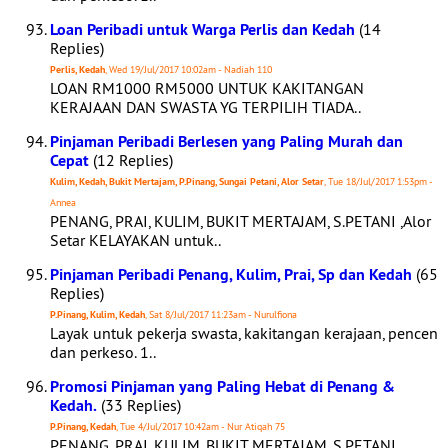
Loan Peribadi untuk Warga Perlis dan Kedah
(14
Replies)
Perlis, Kedah
, Wed 19/Jul/2017 10:02am - Nadiah 110
LOAN RM1000 RM5000 UNTUK KAKITANGAN
KERAJAAN DAN SWASTA YG TERPILIH TIADA..
Pinjaman Peribadi Berlesen yang Paling Murah dan
Cepat
(12 Replies)
Kulim, Kedah, Bukit Mertajam, P.Pinang, Sungai Petani, Alor Setar
, Tue 18/Jul/2017 1:53pm -
Annea
PENANG, PRAI, KULIM, BUKIT MERTAJAM, S.PETANI ,Alor
Setar KELAYAKAN untuk..
Pinjaman Peribadi Penang, Kulim, Prai, Sp dan Kedah
(65
Replies)
P.Pinang, Kulim, Kedah
, Sat 8/Jul/2017 11:23am - Nurulfiona
Layak untuk pekerja swasta, kakitangan kerajaan, pencen
dan perkeso. 1..
Promosi Pinjaman yang Paling Hebat di Penang &
Kedah.
(33 Replies)
P.Pinang, Kedah
, Tue 4/Jul/2017 10:42am - Nur Atiqah 75
PENANG, PRAI, KULIM, BUKIT MERTAJAM, S.PETANI