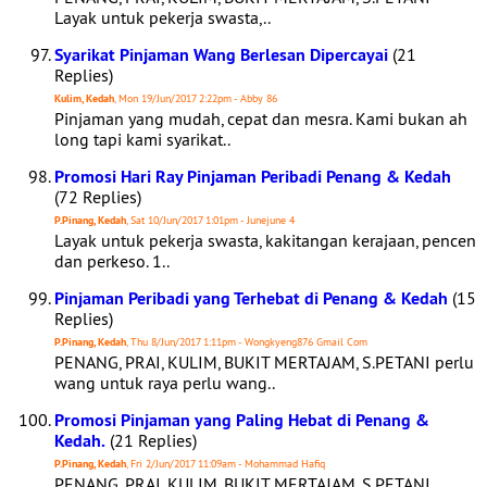
Layak untuk pekerja swasta,..
Syarikat Pinjaman Wang Berlesan Dipercayai
(21
Replies)
Kulim, Kedah
, Mon 19/Jun/2017 2:22pm - Abby 86
Pinjaman yang mudah, cepat dan mesra. Kami bukan ah
long tapi kami syarikat..
Promosi Hari Ray Pinjaman Peribadi Penang & Kedah
(72 Replies)
P.Pinang, Kedah
, Sat 10/Jun/2017 1:01pm - Junejune 4
Layak untuk pekerja swasta, kakitangan kerajaan, pencen
dan perkeso. 1..
Pinjaman Peribadi yang Terhebat di Penang & Kedah
(15
Replies)
P.Pinang, Kedah
, Thu 8/Jun/2017 1:11pm - Wongkyeng876 Gmail Com
PENANG, PRAI, KULIM, BUKIT MERTAJAM, S.PETANI perlu
wang untuk raya perlu wang..
Promosi Pinjaman yang Paling Hebat di Penang &
Kedah.
(21 Replies)
P.Pinang, Kedah
, Fri 2/Jun/2017 11:09am - Mohammad Hafiq
PENANG, PRAI, KULIM, BUKIT MERTAJAM, S.PETANI