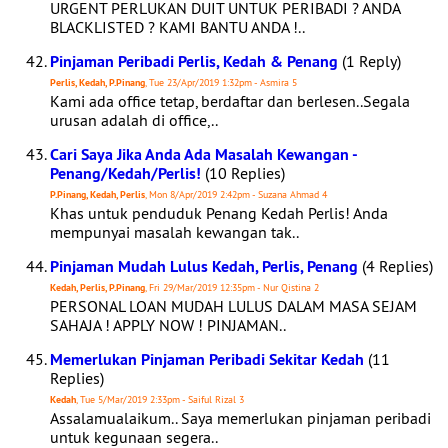
URGENT PERLUKAN DUIT UNTUK PERIBADI ? ANDA
BLACKLISTED ? KAMI BANTU ANDA !..
Pinjaman Peribadi Perlis, Kedah & Penang
(1 Reply)
Perlis, Kedah, P.Pinang
, Tue 23/Apr/2019 1:32pm - Asmira 5
Kami ada office tetap, berdaftar dan berlesen..Segala
urusan adalah di office,..
Cari Saya Jika Anda Ada Masalah Kewangan -
Penang/Kedah/Perlis!
(10 Replies)
P.Pinang, Kedah, Perlis
, Mon 8/Apr/2019 2:42pm - Suzana Ahmad 4
Khas untuk penduduk Penang Kedah Perlis! Anda
mempunyai masalah kewangan tak..
Pinjaman Mudah Lulus Kedah, Perlis, Penang
(4 Replies)
Kedah, Perlis, P.Pinang
, Fri 29/Mar/2019 12:35pm - Nur Qistina 2
PERSONAL LOAN MUDAH LULUS DALAM MASA SEJAM
SAHAJA ! APPLY NOW ! PINJAMAN..
Memerlukan Pinjaman Peribadi Sekitar Kedah
(11
Replies)
Kedah
, Tue 5/Mar/2019 2:33pm - Saiful Rizal 3
Assalamualaikum.. Saya memerlukan pinjaman peribadi
untuk kegunaan segera..