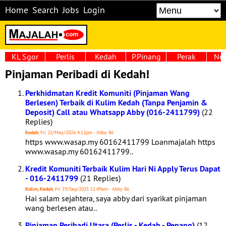
Home
Search
Jobs
Login
KL Sgor
Perlis
Kedah
P.Pinang
Perak
Neg
Pinjaman Peribadi di Kedah!
Perkhidmatan Kredit Komuniti (Pinjaman Wang
Berlesen) Terbaik di Kulim Kedah (Tanpa Penjamin &
Deposit) Call atau Whatsapp Abby (016-2411799)
(22
Replies)
Kedah
, Fri 22/May/2026 4:12pm - Abby 86
https www.wasap.my 60162411799 Loanmajalah https
www.wasap.my 60162411799..
Kredit Komuniti Terbaik Kulim Hari Ni Apply Terus Dapat
- 016-2411799
(21 Replies)
Kulim, Kedah
, Fri 19/Sep/2025 11:49am - Abby 86
Hai salam sejahtera, saya abby dari syarikat pinjaman
wang berlesen atau..
Pinjaman Peribadi Utara (Perlis - Kedah - Penang)
(12