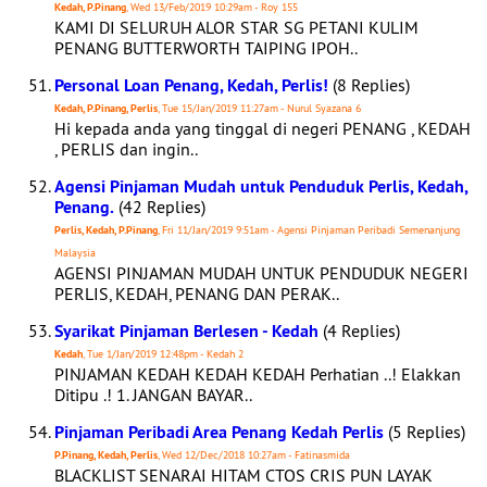
Kedah, P.Pinang
, Wed 13/Feb/2019 10:29am - Roy 155
KAMI DI SELURUH ALOR STAR SG PETANI KULIM
PENANG BUTTERWORTH TAIPING IPOH..
Personal Loan Penang, Kedah, Perlis!
(8 Replies)
Kedah, P.Pinang, Perlis
, Tue 15/Jan/2019 11:27am - Nurul Syazana 6
Hi kepada anda yang tinggal di negeri PENANG , KEDAH
, PERLIS dan ingin..
Agensi Pinjaman Mudah untuk Penduduk Perlis, Kedah,
Penang.
(42 Replies)
Perlis, Kedah, P.Pinang
, Fri 11/Jan/2019 9:51am - Agensi Pinjaman Peribadi Semenanjung
Malaysia
AGENSI PINJAMAN MUDAH UNTUK PENDUDUK NEGERI
PERLIS, KEDAH, PENANG DAN PERAK..
Syarikat Pinjaman Berlesen - Kedah
(4 Replies)
Kedah
, Tue 1/Jan/2019 12:48pm - Kedah 2
PINJAMAN KEDAH KEDAH KEDAH Perhatian ..! Elakkan
Ditipu .! 1. JANGAN BAYAR..
Pinjaman Peribadi Area Penang Kedah Perlis
(5 Replies)
P.Pinang, Kedah, Perlis
, Wed 12/Dec/2018 10:27am - Fatinasmida
BLACKLIST SENARAI HITAM CTOS CRIS PUN LAYAK