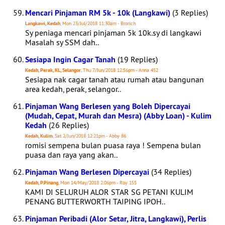
Mencari Pinjaman RM 5k - 10k (Langkawi)
(3 Replies)
Langkawi, Kedah
, Mon 23/Jul/2018 11:30am - Brorich
Sy peniaga mencari pinjaman 5k 10k.sy di langkawi
Masalah sy SSM dah..
Sesiapa Ingin Cagar Tanah
(19 Replies)
Kedah, Perak, KL, Selangor
, Thu 7/Jun/2018 12:56pm - Anna 452
Sesiapa nak cagar tanah atau rumah atau bangunan
area kedah, perak, selangor..
Pinjaman Wang Berlesen yang Boleh Dipercayai
(Mudah, Cepat, Murah dan Mesra) (Abby Loan) - Kulim
Kedah
(26 Replies)
Kedah, Kulim
, Sat 2/Jun/2018 12:21pm - Abby 86
romisi sempena bulan puasa raya ! Sempena bulan
puasa dan raya yang akan..
Pinjaman Wang Berlesen Dipercayai
(34 Replies)
Kedah, P.Pinang
, Mon 14/May/2018 2:06pm - Roy 155
KAMI DI SELURUH ALOR STAR SG PETANI KULIM
PENANG BUTTERWORTH TAIPING IPOH..
Pinjaman Peribadi (Alor Setar, Jitra, Langkawi), Perlis