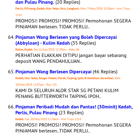
dan Pulau Pinang.
(20 Replies)
Perlis, P.Pinang, Kedah, Alor Setar, Jitra, Langkawi
, Mon 7/May/2018 10:58am - Ann Tisya
1214
PROMOSI! PROMOSI! PROMOSI! Permohonan SEGERA
PINJAMAN berlesen. TIDAK PERLU..
Pinjaman Wang Berlesen yang Boleh Dipercayai
(Abbyloan) - Kulim Kedah
(35 Replies)
Kulim, Kedah
, Sat 21/Apr/2018 12:29pm - Abby 86
PERHATIAN ELAKKAN DITIPU jangan bayar sebarang
deposit WANG PENDAHULUAN..
Pinjaman Wang Berlesen Dipercayai
(46 Replies)
Kedah, Alor Setar, Sungai Petani, Perak, Taiping, Ipoh, N.Sembilan, Seremban
, Wed
28/Mar/2018 12:07pm - Roy 155
KAMI DI SELURUH ALOR STAR SG PETANI KULIM
PENANG BUTTERWORTH TAIPING IPOH..
Pinjaman Peribadi Mudah dan Pantas! (30minit) Kedah,
Perlis, Pulau Pinang
(23 Replies)
Kedah
, Tue 20/Mar/2018 11:34am - Ann Tisya 1214
PROMOSI! PROMOSI! PROMOSI! Permohonan SEGERA
PINJAMAN berlesen..TIDAK PERLU..