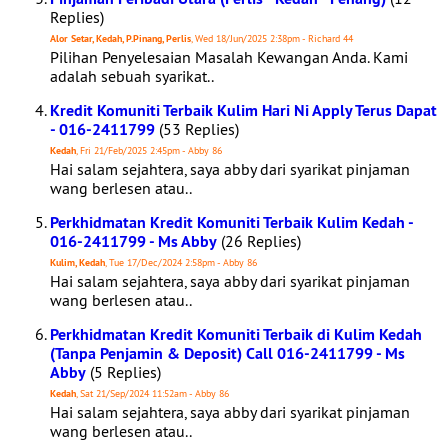
Replies)
Alor Setar, Kedah, P.Pinang, Perlis
, Wed 18/Jun/2025 2:38pm - Richard 44
Pilihan Penyelesaian Masalah Kewangan Anda. Kami
adalah sebuah syarikat..
Kredit Komuniti Terbaik Kulim Hari Ni Apply Terus Dapat
- 016-2411799
(53 Replies)
Kedah
, Fri 21/Feb/2025 2:45pm - Abby 86
Hai salam sejahtera, saya abby dari syarikat pinjaman
wang berlesen atau..
Perkhidmatan Kredit Komuniti Terbaik Kulim Kedah -
016-2411799 - Ms Abby
(26 Replies)
Kulim, Kedah
, Tue 17/Dec/2024 2:58pm - Abby 86
Hai salam sejahtera, saya abby dari syarikat pinjaman
wang berlesen atau..
Perkhidmatan Kredit Komuniti Terbaik di Kulim Kedah
(Tanpa Penjamin & Deposit) Call 016-2411799 - Ms
Abby
(5 Replies)
Kedah
, Sat 21/Sep/2024 11:52am - Abby 86
Hai salam sejahtera, saya abby dari syarikat pinjaman
wang berlesen atau..