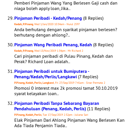
Pemberi Pinjaman Wang Yang Berlesen Gaji cash dan
niaga boleh apply loan, Jika..
Pinjaman Peribadi - Kedah/Penang
(8 Replies)
Kedah, P.Pinang
, Wed 1/Jan/2020 10:34am - Nurul 2597
Anda berhutang dengan syarikat pinjaman berlesen?
berhutang dengan ahlong?..
Pinjaman Wang Peribadi Penang, Kedah
(8 Replies)
Kedah, P.Pinang
, Wed 13/Nov/2019 1:34pm - Mr Richard 2
Cari pinjaman peribadi di Pulau Pinang, Kedah dan
Perak? Richard Loan adalah..
Pinjaman Peribadi untuk Bumiputera -
Penang/Kedah/Perlis/Langkawi
(7 Replies)
P.Pinang, Kedah, Perlis, Langkawi
, Fri 27/Sep/2019 7:41am - Sinar Permata 2
Promosi 0 interest max 2k promosi tamat 30.10.2019
syarat kelayakan loan..
Pinjaman Peribadi Tanpa Sebarang Bayaran
Pendahuluan (Penang, Kedah, Perlis)
(11 Replies)
P.Pinang, Kedah, Perlis
, Tue 17/Sep/2019 2:32pm - Juliana Sari
Elak Pinjaman Dari Ahlong Pinjaman Wang Berlesen Kan
Ada Tiada Penjamin Tiada..