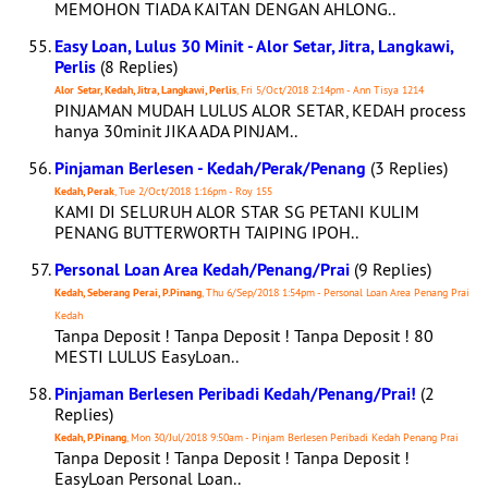
MEMOHON TIADA KAITAN DENGAN AHLONG..
Easy Loan, Lulus 30 Minit - Alor Setar, Jitra, Langkawi,
Perlis
(8 Replies)
Alor Setar, Kedah, Jitra, Langkawi, Perlis
, Fri 5/Oct/2018 2:14pm - Ann Tisya 1214
PINJAMAN MUDAH LULUS ALOR SETAR, KEDAH process
hanya 30minit JIKA ADA PINJAM..
Pinjaman Berlesen - Kedah/Perak/Penang
(3 Replies)
Kedah, Perak
, Tue 2/Oct/2018 1:16pm - Roy 155
KAMI DI SELURUH ALOR STAR SG PETANI KULIM
PENANG BUTTERWORTH TAIPING IPOH..
Personal Loan Area Kedah/Penang/Prai
(9 Replies)
Kedah, Seberang Perai, P.Pinang
, Thu 6/Sep/2018 1:54pm - Personal Loan Area Penang Prai
Kedah
Tanpa Deposit ! Tanpa Deposit ! Tanpa Deposit ! 80
MESTI LULUS EasyLoan..
Pinjaman Berlesen Peribadi Kedah/Penang/Prai!
(2
Replies)
Kedah, P.Pinang
, Mon 30/Jul/2018 9:50am - Pinjam Berlesen Peribadi Kedah Penang Prai
Tanpa Deposit ! Tanpa Deposit ! Tanpa Deposit !
EasyLoan Personal Loan..