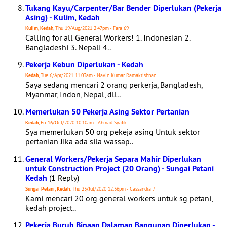
Tukang Kayu/Carpenter/Bar Bender Diperlukan (Pekerja
Asing) - Kulim, Kedah
Kulim, Kedah
, Thu 19/Aug/2021 2:47pm - Fara 69
Calling for all General Workers! 1. Indonesian 2.
Bangladeshi 3. Nepali 4..
Pekerja Kebun Diperlukan - Kedah
Kedah
, Tue 6/Apr/2021 11:03am - Navin Kumar Ramakrishnan
Saya sedang mencari 2 orang perkerja, Bangladesh,
Myanmar, Indon, Nepal, dll..
Memerlukan 50 Pekerja Asing Sektor Pertanian
Kedah
, Fri 16/Oct/2020 10:10am - Ahmad Syafik
Sya memerlukan 50 org pekeja asing Untuk sektor
pertanian Jika ada sila wassap..
General Workers/Pekerja Separa Mahir Diperlukan
untuk Construction Project (20 Orang) - Sungai Petani
Kedah
(1 Reply)
Sungai Petani, Kedah
, Thu 23/Jul/2020 12:36pm - Cassandra 7
Kami mencari 20 org general workers untuk sg petani,
kedah project..
Pekerja Buruh Binaan Dalaman Bangunan Diperlukan -