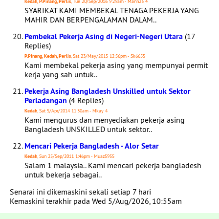
Kedah, P.Pinang, Perlis
, Tue 20/Sep/2016 9:29am - Mann23 4
SYARIKAT KAMI MEMBEKAL TENAGA PEKERJA YANG
MAHIR DAN BERPENGALAMAN DALAM..
Pembekal Pekerja Asing di Negeri-Negeri Utara
(17
Replies)
P.Pinang, Kedah, Perlis
, Sat 23/May/2015 12:56pm - Sk6655
Kami membekal pekerja asing yang mempunyai permit
kerja yang sah untuk..
Pekerja Asing Bangladesh Unskilled untuk Sektor
Perladangan
(4 Replies)
Kedah
, Sat 5/Apr/2014 11:30am - Mkay 4
Kami mengurus dan menyediakan pekerja asing
Bangladesh UNSKILLED untuk sektor..
Mencari Pekerja Bangladesh - Alor Setar
Kedah
, Sun 25/Sep/2011 1:46pm - Muaz5955
Salam 1 malaysia.. Kami mencari pekerja bangladesh
untuk bekerja sebagai..
Senarai ini dikemaskini sekali setiap 7 hari
Kemaskini terakhir pada Wed 5/Aug/2026, 10:55am