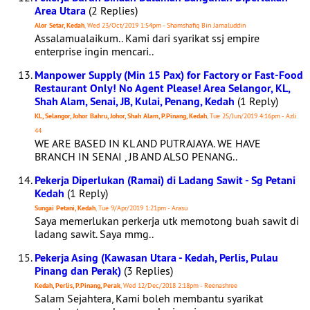
Area Utara
(2 Replies)
Alor Setar, Kedah
, Wed 23/Oct/2019 1:54pm - Shamshafiq Bin Jamaluddin
Assalamualaikum.. Kami dari syarikat ssj empire
enterprise ingin mencari..
Manpower Supply (Min 15 Pax) for Factory or Fast-Food
Restaurant Only! No Agent Please! Area Selangor, KL,
Shah Alam, Senai, JB, Kulai, Penang, Kedah
(1 Reply)
KL, Selangor, Johor Bahru, Johor, Shah Alam, P.Pinang, Kedah
, Tue 25/Jun/2019 4:16pm - Azli
44
WE ARE BASED IN KL AND PUTRAJAYA. WE HAVE
BRANCH IN SENAI , JB AND ALSO PENANG..
Pekerja Diperlukan (Ramai) di Ladang Sawit - Sg Petani
Kedah
(1 Reply)
Sungai Petani, Kedah
, Tue 9/Apr/2019 1:21pm - Arasu
Saya memerlukan perkerja utk memotong buah sawit di
ladang sawit. Saya mmg..
Pekerja Asing (Kawasan Utara - Kedah, Perlis, Pulau
Pinang dan Perak)
(3 Replies)
Kedah, Perlis, P.Pinang, Perak
, Wed 12/Dec/2018 2:18pm - Reenashree
Salam Sejahtera, Kami boleh membantu syarikat