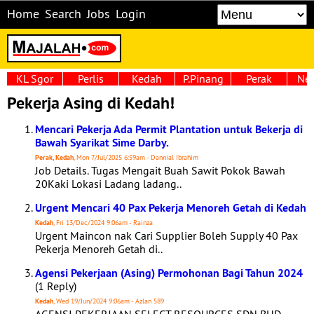
Home
Search
Jobs
Login
KL Sgor
Perlis
Kedah
P.Pinang
Perak
Neg
Pekerja Asing di Kedah!
Mencari Pekerja Ada Permit Plantation untuk Bekerja di
Bawah Syarikat Sime Darby.
Perak, Kedah
, Mon 7/Jul/2025 6:59am - Dannial Ibrahim
Job Details. Tugas Mengait Buah Sawit Pokok Bawah
20Kaki Lokasi Ladang ladang..
Urgent Mencari 40 Pax Pekerja Menoreh Getah di Kedah
Kedah
, Fri 13/Dec/2024 9:06am - Rainza
Urgent Maincon nak Cari Supplier Boleh Supply 40 Pax
Pekerja Menoreh Getah di..
Agensi Pekerjaan (Asing) Permohonan Bagi Tahun 2024
(1 Reply)
Kedah
, Wed 19/Jun/2024 9:06am - Azlan 589