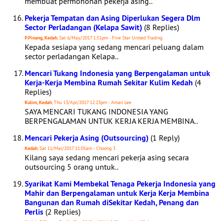
membuat permohonan pekerja asing..
Pekerja Tempatan dan Asing Diperlukan Segera Dlm
Sector Perladangan (Kelapa Sawit)
(8 Replies)
P.Pinang, Kedah
, Sat 6/May/2017 1:51pm - Five Star United Trading
Kepada sesiapa yang sedang mencari peluang dalam
sector perladangan Kelapa..
Mencari Tukang Indonesia yang Berpengalaman untuk
Kerja-Kerja Membina Rumah Sekitar Kulim Kedah
(4
Replies)
Kulim, Kedah
, Thu 13/Apr/2017 12:23pm - Aman Lee
SAYA MENCARI TUKANG INDONESIA YANG
BERPENGALAMAN UNTUK KERJA KERJA MEMBINA..
Mencari Pekerja Asing (Outsourcing)
(1 Reply)
Kedah
, Sat 11/Mar/2017 11:05am - Choong 3
Kilang saya sedang mencari pekerja asing secara
outsourcing 5 orang untuk..
Syarikat Kami Membekal Tenaga Pekerja Indonesia yang
Mahir dan Berpengalaman untuk Kerja Kerja Membina
Bangunan dan Rumah diSekitar Kedah, Penang dan
Perlis
(2 Replies)