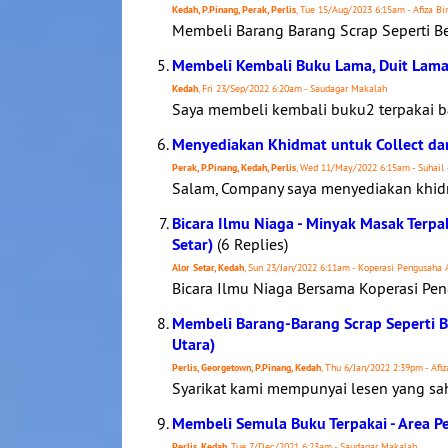
Kedah, P.Pinang, Perak, Perlis
, Tue 15/Aug/2023 6:15am - Afiza Bi
Membeli Barang Barang Scrap Seperti B
Membeli Kembali Buku Lama, Duit Lama,
Kedah
, Fri 23/Sep/2022 6:20am - Saudagar Makalah
Saya membeli kembali buku2 terpakai ba
Menyediakan Khidmat untuk Collect da
Perak, P.Pinang, Kedah, Perlis
, Wed 11/May/2022 6:15am - Suhail 
Salam, Company saya menyediakan khidm
Bicara Ilmu Niaga - Minyak Masak Terp
Setar)
(6 Replies)
Alor Setar, Kedah
, Sun 23/Jan/2022 6:11am - Koperasi Pengusaha 
Bicara Ilmu Niaga Bersama Koperasi Pen
Membeli Barang-Barang Scrap Seperti 
Utara)
Perlis, Georgetown, P.Pinang, Kedah
, Thu 6/Jan/2022 2:39pm - Afiz
Syarikat kami mempunyai lesen yang sah
Membeli Semula Buku Terpakai - Area P
Perlis, Kedah
, Tue 7/Dec/2021 6:23am - Saudagar Makalah