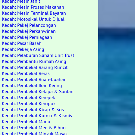
Kedah: Mesin Jahit
Kedah: Mesin Proses Makanan
Kedah: Mesin Terminal Bayaran
Kedah: Motosikal Untuk Dijual
Kedah: Pakej Pelancongan
Kedah: Pakej Perkahwinan
Kedah: Pakej Perniagaan
Kedah: Pasar Basah
Kedah: Pekerja Asing
Kedah: Pelaburan Saham Unit Trust
Kedah: Pembantu Rumah Asing
Kedah: Pembekal Barang Runcit
Kedah: Pembekal Beras
Kedah: Pembekal Buah-buahan
Kedah: Pembekal Ikan Kering
Kedah: Pembekal Kelapa & Santan
Kedah: Pembekal Kerepek
Kedah: Pembekal Keropok
Kedah: Pembekal Kicap & Sos
Kedah: Pembekal Kurma & Kismis
Kedah: Pembekal Madu
Kedah: Pembekal Mee & Bihun
Kedah: Pembekal Minyak Masak