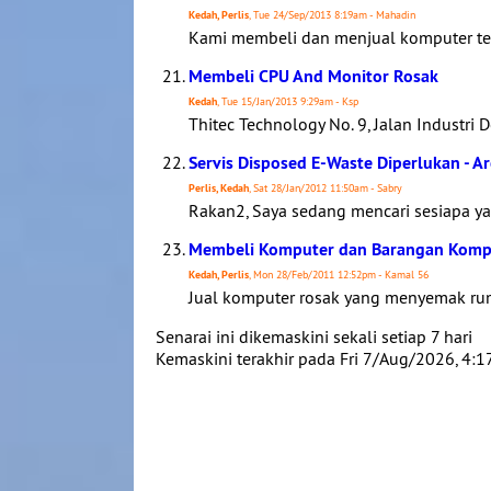
Kedah, Perlis
, Tue 24/Sep/2013 8:19am - Mahadin
Kami membeli dan menjual komputer terp
Membeli CPU And Monitor Rosak
Kedah
, Tue 15/Jan/2013 9:29am - Ksp
Thitec Technology No. 9, Jalan Industri 
Servis Disposed E-Waste Diperlukan - Ar
Perlis, Kedah
, Sat 28/Jan/2012 11:50am - Sabry
Rakan2, Saya sedang mencari sesiapa yan
Membeli Komputer dan Barangan Komput
Kedah, Perlis
, Mon 28/Feb/2011 12:52pm - Kamal 56
Jual komputer rosak yang menyemak ru
Senarai ini dikemaskini sekali setiap 7 hari
Kemaskini terakhir pada Fri 7/Aug/2026, 4: