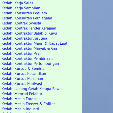
Kedah: Kerja Sales
Kedah: Kerja Sambilan
Kedah: Konsultan Peguam
Kedah: Konsultan Perniagaan
Kedah: Kontrak Swasta
Kedah: Kontrak Tender Kerajaan
Kedah: Kontraktor Balak & Kayu
Kedah: Kontraktor Jurutera
Kedah: Kontraktor Marin & Kapal Laut
Kedah: Kontraktor Minyak & Gas
Kedah: Kontraktor Pasir
Kedah: Kontraktor Pembinaan
Kedah: Kontraktor Perlombongan
Kedah: Kursus & Seminar
Kedah: Kursus Kecantikan
Kedah: Kursus Makanan
Kedah: Kursus Motivasi
Kedah: Ladang Getah Kelapa Sawit
Kedah: Mencari Pelabur
Kedah: Mesin Fotostat
Kedah: Mesin Freezer & Chiller
Kedah: Mesin Industri