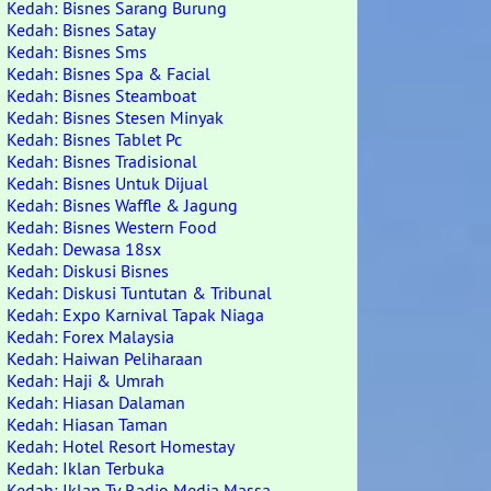
Kedah: Bisnes Sarang Burung
Kedah: Bisnes Satay
Kedah: Bisnes Sms
Kedah: Bisnes Spa & Facial
Kedah: Bisnes Steamboat
Kedah: Bisnes Stesen Minyak
Kedah: Bisnes Tablet Pc
Kedah: Bisnes Tradisional
Kedah: Bisnes Untuk Dijual
Kedah: Bisnes Waffle & Jagung
Kedah: Bisnes Western Food
Kedah: Dewasa 18sx
Kedah: Diskusi Bisnes
Kedah: Diskusi Tuntutan & Tribunal
Kedah: Expo Karnival Tapak Niaga
Kedah: Forex Malaysia
Kedah: Haiwan Peliharaan
Kedah: Haji & Umrah
Kedah: Hiasan Dalaman
Kedah: Hiasan Taman
Kedah: Hotel Resort Homestay
Kedah: Iklan Terbuka
Kedah: Iklan Tv Radio Media Massa