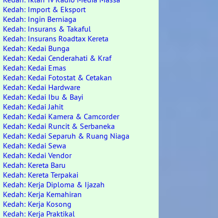
Kedah: Import & Eksport
Kedah: Ingin Berniaga
Kedah: Insurans & Takaful
Kedah: Insurans Roadtax Kereta
Kedah: Kedai Bunga
Kedah: Kedai Cenderahati & Kraf
Kedah: Kedai Emas
Kedah: Kedai Fotostat & Cetakan
Kedah: Kedai Hardware
Kedah: Kedai Ibu & Bayi
Kedah: Kedai Jahit
Kedah: Kedai Kamera & Camcorder
Kedah: Kedai Runcit & Serbaneka
Kedah: Kedai Separuh & Ruang Niaga
Kedah: Kedai Sewa
Kedah: Kedai Vendor
Kedah: Kereta Baru
Kedah: Kereta Terpakai
Kedah: Kerja Diploma & Ijazah
Kedah: Kerja Kemahiran
Kedah: Kerja Kosong
Kedah: Kerja Praktikal