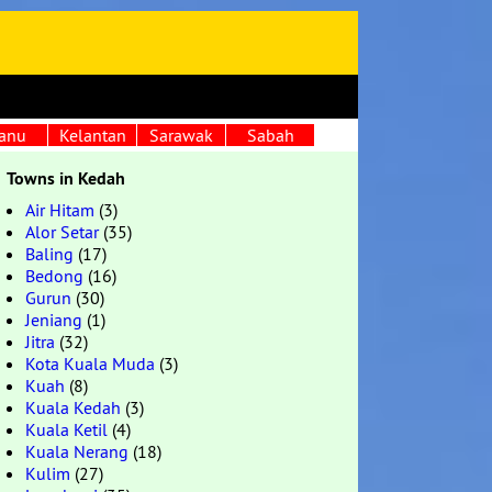
anu
Kelantan
Sarawak
Sabah
Towns in Kedah
Air Hitam
(3)
Alor Setar
(35)
Baling
(17)
Bedong
(16)
Gurun
(30)
Jeniang
(1)
Jitra
(32)
Kota Kuala Muda
(3)
Kuah
(8)
Kuala Kedah
(3)
Kuala Ketil
(4)
Kuala Nerang
(18)
Kulim
(27)