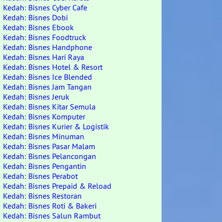
Kedah: Bisnes Cyber Cafe
Kedah: Bisnes Dobi
Kedah: Bisnes Ebook
Kedah: Bisnes Foodtruck
Kedah: Bisnes Handphone
Kedah: Bisnes Hari Raya
Kedah: Bisnes Hotel & Resort
Kedah: Bisnes Ice Blended
Kedah: Bisnes Jam Tangan
Kedah: Bisnes Jeruk
Kedah: Bisnes Kitar Semula
Kedah: Bisnes Komputer
Kedah: Bisnes Kurier & Logistik
Kedah: Bisnes Minuman
Kedah: Bisnes Pasar Malam
Kedah: Bisnes Pelancongan
Kedah: Bisnes Pengantin
Kedah: Bisnes Perabot
Kedah: Bisnes Prepaid & Reload
Kedah: Bisnes Restoran
Kedah: Bisnes Roti & Bakeri
Kedah: Bisnes Salun Rambut