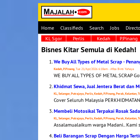
Home
Classifieds
Search
Jobs
Direct
KL Sgor
Perlis
Kedah
P.Pinang
Bisnes Kitar Semula di Kedah!
We Buy All Types of Metal Scrap - Pena
Kedah, P.Pinang
, Tue 21/Apr/2026 6:18am - Afiza Binti Yahaya
WE BUY ALL TYPES OF METAL SCRAP Got u
Khidmat Sewa, Jual Jentera Berat dan M
KL, Selangor, Putrajaya, Perlis, Kedah, P.Pinang, Perak, Kelantan,
Cover Seluruh Malaysia PERKHIDMATA
Membeli Motosikal Terpakai Rosak Sad
KL, Selangor, Putrajaya, Perlis, Kedah, P.Pinang, Perak, Kelantan,
Assalamualaikum warga Madani.. Kami se
Beli Barangan Scrap Dengan Harga Terti