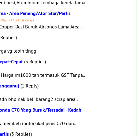
ti besi, Aluminium, tembaga kereta lama..
ma - Area Peneng/Alor Star/Perlis
:52pm - Afiza Binti Yahaya
pper, Besi Buruk, Airconds Lama Area..
 Replies)
ga yg lebih tinggi
Cepat-Cepat
(3 Replies)
ara Harga rm1000 tan termasuk GST Tanpa..
rengganu)
(1 Reply)
sdn bhd nak beli barang2 scrap area..
onda C70 Yang Buruk/Tersadai - Kedah
 membeli motorsikal jenis C70 dan..
rlis
(3 Replies)