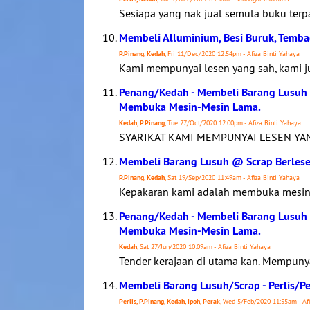
Sesiapa yang nak jual semula buku terp
Membeli Alluminium, Besi Buruk, Temb
P.Pinang, Kedah
, Fri 11/Dec/2020 12:54pm - Afiza Binti Yahaya
Kami mempunyai lesen yang sah, kami 
Penang/Kedah - Membeli Barang Lusuh
Membuka Mesin-Mesin Lama.
Kedah, P.Pinang
, Tue 27/Oct/2020 12:00pm - Afiza Binti Yahaya
SYARIKAT KAMI MEMPUNYAI LESEN YANG
Membeli Barang Lusuh @ Scrap Berlese
P.Pinang, Kedah
, Sat 19/Sep/2020 11:49am - Afiza Binti Yahaya
Kepakaran kami adalah membuka mesin2 
Penang/Kedah - Membeli Barang Lusuh
Membuka Mesin-Mesin Lama.
Kedah
, Sat 27/Jun/2020 10:09am - Afiza Binti Yahaya
Tender kerajaan di utama kan. Mempunya
Membeli Barang Lusuh/Scrap - Perlis/
Perlis, P.Pinang, Kedah, Ipoh, Perak
, Wed 5/Feb/2020 11:55am - Afi