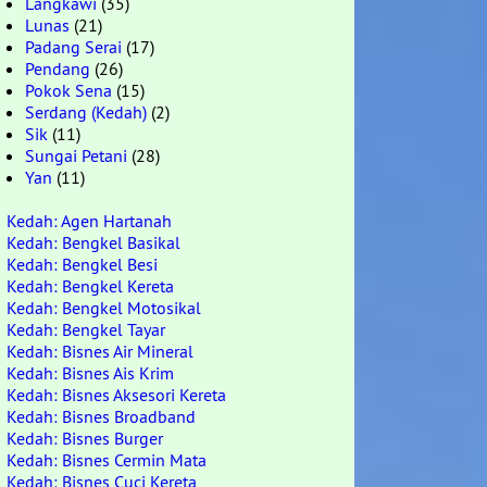
Langkawi
(35)
Lunas
(21)
Padang Serai
(17)
Pendang
(26)
Pokok Sena
(15)
Serdang (Kedah)
(2)
Sik
(11)
Sungai Petani
(28)
Yan
(11)
Kedah: Agen Hartanah
Kedah: Bengkel Basikal
Kedah: Bengkel Besi
Kedah: Bengkel Kereta
Kedah: Bengkel Motosikal
Kedah: Bengkel Tayar
Kedah: Bisnes Air Mineral
Kedah: Bisnes Ais Krim
Kedah: Bisnes Aksesori Kereta
Kedah: Bisnes Broadband
Kedah: Bisnes Burger
Kedah: Bisnes Cermin Mata
Kedah: Bisnes Cuci Kereta