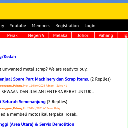
ory
Youtube
Members
Registration
Login
Perak
Negeri 9
Melaka
Johor
Pahang
Tg
ng/Kedah
nwanted metal scrap? We are ready to buy..
enjual Spare Part Machinery dan Scrap Items.
(2 Replies)
 Terengganu, Pahang
, Mon 11/Nov/2024 7:36am - Zahra 41
N SEWAAN DAN JUALAN JENTERA BERAT UNTUK..
ai Seluruh Semenanjung
(2 Replies)
 Terengganu, Pahang
, Fri 27/Oct/2023 6:17am - Uday
dia membeli motosikal terpakai rosak..
nggi (Area Utara) & Servis Demolition