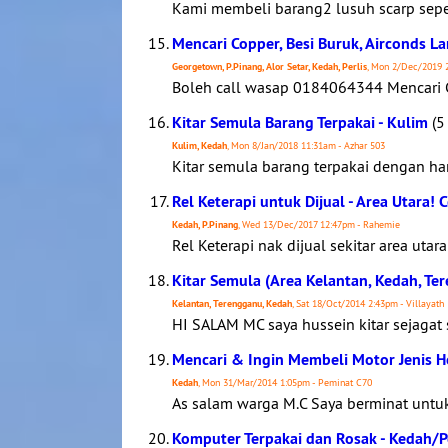
Kami membeli barang2 lusuh scarp seper
Mencari Copper, Besi Buruk, Airconds La
Georgetown, P.Pinang, Alor Setar, Kedah, Perlis
, Mon 2/Dec/2019 2
Boleh call wasap 0184064344 Mencari Co
Kitar Semula Barang Terpakai - Kulim
(5
Kulim, Kedah
, Mon 8/Jan/2018 11:31am - Azhar 503
Kitar semula barang terpakai dengan har
Rel Keterapi untuk Dijual - Area Utara! 
Kedah, P.Pinang
, Wed 13/Dec/2017 12:47pm - Rahemie
Rel Keterapi nak dijual sekitar area ut
Kitar Semula (Area Kelantan, Kedah, Te
Kelantan, Terengganu, Kedah
, Sat 18/Oct/2014 2:43pm - Villayath
HI SALAM MC saya hussein kitar sejagat 
Mencari & Ingin Membeli Motor Jenis H
Kedah
, Mon 31/Mar/2014 1:05pm - Peminat C70
As salam warga M.C Saya berminat untuk
Komputer Terpakai dan Rosak - Kedah/Pe