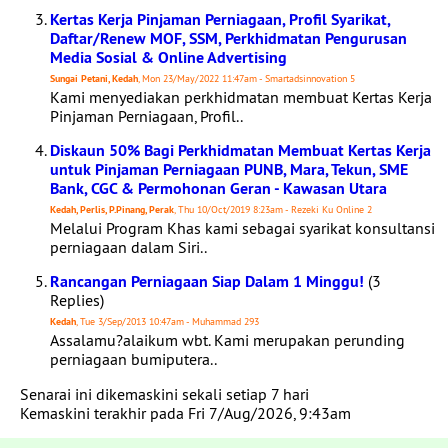
Kertas Kerja Pinjaman Perniagaan, Profil Syarikat,
Daftar/Renew MOF, SSM, Perkhidmatan Pengurusan
Media Sosial & Online Advertising
Sungai Petani, Kedah
, Mon 23/May/2022 11:47am - Smartadsinnovation 5
Kami menyediakan perkhidmatan membuat Kertas Kerja
Pinjaman Perniagaan, Profil..
Diskaun 50% Bagi Perkhidmatan Membuat Kertas Kerja
untuk Pinjaman Perniagaan PUNB, Mara, Tekun, SME
Bank, CGC & Permohonan Geran - Kawasan Utara
Kedah, Perlis, P.Pinang, Perak
, Thu 10/Oct/2019 8:23am - Rezeki Ku Online 2
Melalui Program Khas kami sebagai syarikat konsultansi
perniagaan dalam Siri..
Rancangan Perniagaan Siap Dalam 1 Minggu!
(3
Replies)
Kedah
, Tue 3/Sep/2013 10:47am - Muhammad 293
Assalamu?alaikum wbt. Kami merupakan perunding
perniagaan bumiputera..
Senarai ini dikemaskini sekali setiap 7 hari
Kemaskini terakhir pada Fri 7/Aug/2026, 9:43am