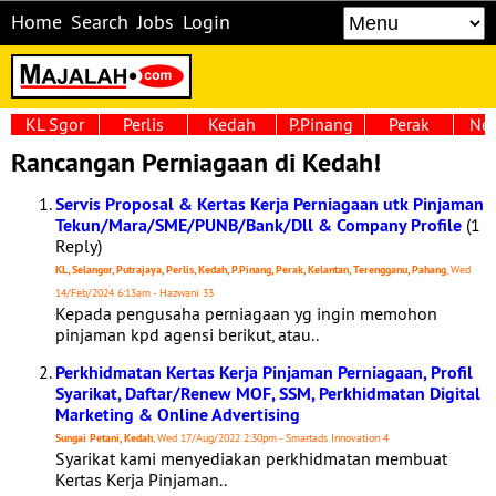
Home
Search
Jobs
Login
KL Sgor
Perlis
Kedah
P.Pinang
Perak
Neg
Rancangan Perniagaan di Kedah!
Servis Proposal & Kertas Kerja Perniagaan utk Pinjaman
Tekun/Mara/SME/PUNB/Bank/Dll & Company Profile
(1
Reply)
KL, Selangor, Putrajaya, Perlis, Kedah, P.Pinang, Perak, Kelantan, Terengganu, Pahang
, Wed
14/Feb/2024 6:13am - Hazwani 33
Kepada pengusaha perniagaan yg ingin memohon
pinjaman kpd agensi berikut, atau..
Perkhidmatan Kertas Kerja Pinjaman Perniagaan, Profil
Syarikat, Daftar/Renew MOF, SSM, Perkhidmatan Digital
Marketing & Online Advertising
Sungai Petani, Kedah
, Wed 17/Aug/2022 2:30pm - Smartads Innovation 4
Syarikat kami menyediakan perkhidmatan membuat
Kertas Kerja Pinjaman..