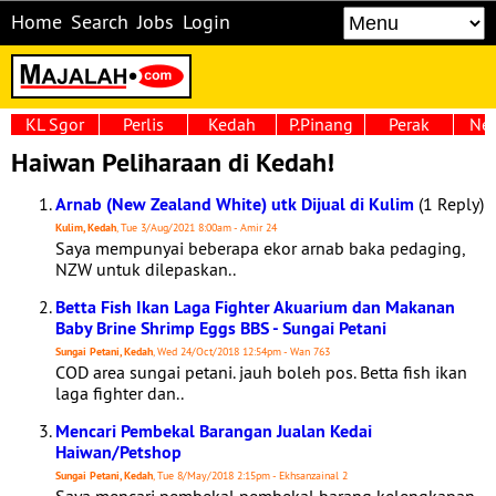
Home
Search
Jobs
Login
KL Sgor
Perlis
Kedah
P.Pinang
Perak
Neg
Haiwan Peliharaan di Kedah!
Arnab (New Zealand White) utk Dijual di Kulim
(1 Reply)
Kulim, Kedah
, Tue 3/Aug/2021 8:00am - Amir 24
Saya mempunyai beberapa ekor arnab baka pedaging,
NZW untuk dilepaskan..
Betta Fish Ikan Laga Fighter Akuarium dan Makanan
Baby Brine Shrimp Eggs BBS - Sungai Petani
Sungai Petani, Kedah
, Wed 24/Oct/2018 12:54pm - Wan 763
COD area sungai petani. jauh boleh pos. Betta fish ikan
laga fighter dan..
Mencari Pembekal Barangan Jualan Kedai
Haiwan/Petshop
Sungai Petani, Kedah
, Tue 8/May/2018 2:15pm - Ekhsanzainal 2