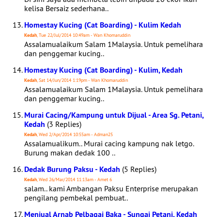
kelisa Bersaiz sederhana..
Homestay Kucing (Cat Boarding) - Kulim Kedah
Kedah
, Tue 22/Jul/2014 10:49am - Wan Khomaruddin
Assalamualaikum Salam 1Malaysia. Untuk pemelihara
dan penggemar kucing..
Homestay Kucing (Cat Boarding) - Kulim, Kedah
Kedah
, Sat 14/Jun/2014 1:19pm - Wan Khomaruddin
Assalamualaikum Salam 1Malaysia. Untuk pemelihara
dan penggemar kucing..
Murai Cacing/Kampung untuk Dijual - Area Sg. Petani,
Kedah
(3 Replies)
Kedah
, Wed 2/Apr/2014 10:55am - Adman25
Assalamualikum.. Murai cacing kampung nak letgo.
Burung makan dedak 100 ..
Dedak Burung Paksu - Kedah
(5 Replies)
Kedah
, Wed 26/Mar/2014 11:13am - Amet 6
salam.. kami Ambangan Paksu Enterprise merupakan
pengilang pembekal pembuat..
Menjual Arnab Pelbagai Baka - Sungai Petani, Kedah