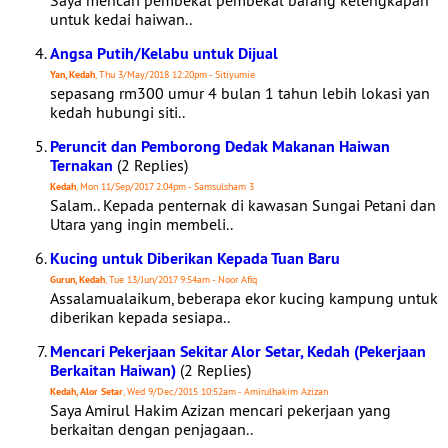
Saya mencari pembekal pembekal barang kelengkapan
untuk kedai haiwan..
Angsa Putih/Kelabu untuk Dijual
Yan, Kedah
, Thu 3/May/2018 12:20pm - Sitiyumie
sepasang rm300 umur 4 bulan 1 tahun lebih lokasi yan
kedah hubungi siti..
Peruncit dan Pemborong Dedak Makanan Haiwan
Ternakan
(2 Replies)
Kedah
, Mon 11/Sep/2017 2:04pm - Samsulsham 3
Salam.. Kepada penternak di kawasan Sungai Petani dan
Utara yang ingin membeli..
Kucing untuk Diberikan Kepada Tuan Baru
Gurun, Kedah
, Tue 13/Jun/2017 9:54am - Noor Afiq
Assalamualaikum, beberapa ekor kucing kampung untuk
diberikan kepada sesiapa..
Mencari Pekerjaan Sekitar Alor Setar, Kedah (Pekerjaan
Berkaitan Haiwan)
(2 Replies)
Kedah, Alor Setar
, Wed 9/Dec/2015 10:52am - Amirulhakim Azizan
Saya Amirul Hakim Azizan mencari pekerjaan yang
berkaitan dengan penjagaan..