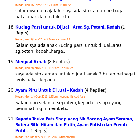
Kedah
, Thu 16/Jan/2014 12:13pm - Naim 99
salam warga majalah.. saya ada stok arnab pelbagai
baka anak dan induk.. klu..
Kucing Parsi untuk Dijual - Area Sg. Petani, Kedah
(1
Reply)
Kedah
, Wed 8/Jan/2014 9:26am - Adman25
Salam sya ada anak kucing parsi untuk dijual..area
sg.petani kedah..harga..
Menjual Arnab
(8 Replies)
Kedah
, Thu 28/Nov/2013 11:46am - Naim 99
saya ada stok arnab untuk dijuall..anak 2 bulan pelbagai
jenis baka.. kepada..
Ayam Piru Untuk Di Jual - Kedah
(4 Replies)
Kedah
, Mon 14/Oct/2013 1:53pm - Azeana Bt Abd Aziz
Salam dan selamat sejahtera, kepada sesiapa yang
berminat ingin membeli..
Kepada Tauke Pets Shop yang Nk Borong Ayam Serama,
Sutera Silki Hitam dan Putih, Ayam Polish dan Puyuh
Putih.
(1 Reply)
Kedah
, Sat 10/Dec/2011 1:53pm - Afiqagrofarm