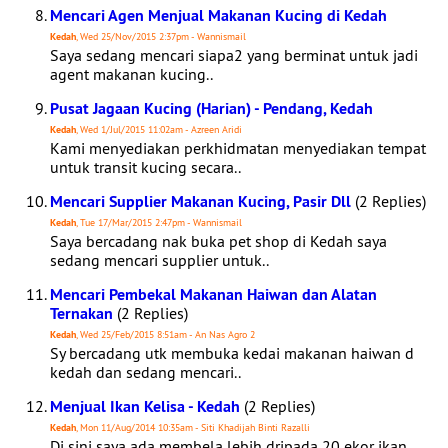
Mencari Agen Menjual Makanan Kucing di Kedah
Kedah
, Wed 25/Nov/2015 2:37pm - Wannismail
Saya sedang mencari siapa2 yang berminat untuk jadi
agent makanan kucing..
Pusat Jagaan Kucing (Harian) - Pendang, Kedah
Kedah
, Wed 1/Jul/2015 11:02am - Azreen Aridi
Kami menyediakan perkhidmatan menyediakan tempat
untuk transit kucing secara..
Mencari Supplier Makanan Kucing, Pasir Dll
(2 Replies)
Kedah
, Tue 17/Mar/2015 2:47pm - Wannismail
Saya bercadang nak buka pet shop di Kedah saya
sedang mencari supplier untuk..
Mencari Pembekal Makanan Haiwan dan Alatan
Ternakan
(2 Replies)
Kedah
, Wed 25/Feb/2015 8:51am - An Nas Agro 2
Sy bercadang utk membuka kedai makanan haiwan d
kedah dan sedang mencari..
Menjual Ikan Kelisa - Kedah
(2 Replies)
Kedah
, Mon 11/Aug/2014 10:35am - Siti Khadijah Binti Razalli
Di sini saya ada membela lebih dripada 20 ekor ikan