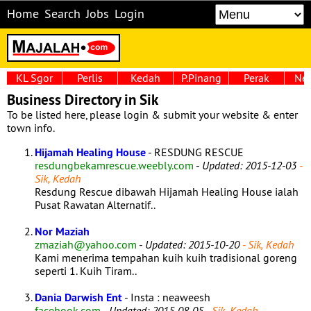
Home
Search
Jobs
Login
KL Sgor
Perlis
Kedah
P.Pinang
Perak
Neg
Business Directory in Sik
To be listed here, please login & submit your website & enter
town info.
Hijamah Healing House
- RESDUNG RESCUE
resdungbekamrescue.weebly.com
-
Updated: 2015-12-03
-
Sik, Kedah
Resdung Rescue dibawah Hijamah Healing House ialah
Pusat Rawatan Alternatif..
Nor Maziah
zmaziah@yahoo.com
-
Updated: 2015-10-20
- Sik, Kedah
Kami menerima tempahan kuih kuih tradisional goreng
seperti 1. Kuih Tiram..
Dania Darwish Ent
- Insta : neaweesh
facebook.com
-
Updated: 2015-08-05
- Sik, Kedah