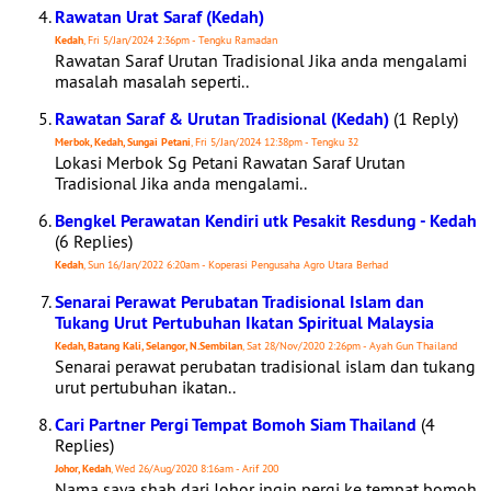
Rawatan Urat Saraf (Kedah)
Kedah
, Fri 5/Jan/2024 2:36pm - Tengku Ramadan
Rawatan Saraf Urutan Tradisional Jika anda mengalami
masalah masalah seperti..
Rawatan Saraf & Urutan Tradisional (Kedah)
(1 Reply)
Merbok, Kedah, Sungai Petani
, Fri 5/Jan/2024 12:38pm - Tengku 32
Lokasi Merbok Sg Petani Rawatan Saraf Urutan
Tradisional Jika anda mengalami..
Bengkel Perawatan Kendiri utk Pesakit Resdung - Kedah
(6 Replies)
Kedah
, Sun 16/Jan/2022 6:20am - Koperasi Pengusaha Agro Utara Berhad
Senarai Perawat Perubatan Tradisional Islam dan
Tukang Urut Pertubuhan Ikatan Spiritual Malaysia
Kedah, Batang Kali, Selangor, N.Sembilan
, Sat 28/Nov/2020 2:26pm - Ayah Gun Thailand
Senarai perawat perubatan tradisional islam dan tukang
urut pertubuhan ikatan..
Cari Partner Pergi Tempat Bomoh Siam Thailand
(4
Replies)
Johor, Kedah
, Wed 26/Aug/2020 8:16am - Arif 200
Nama saya shah dari Johor ingin pergi ke tempat bomoh