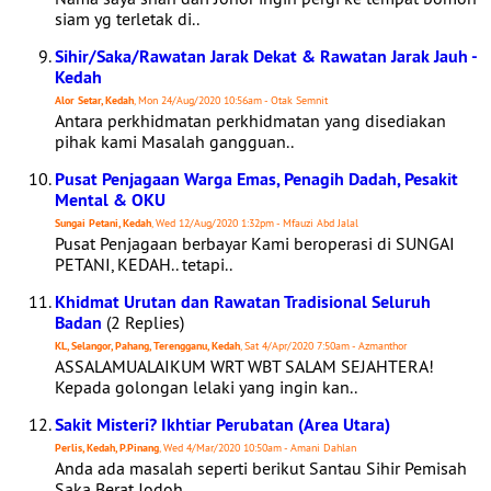
siam yg terletak di..
Sihir/Saka/Rawatan Jarak Dekat & Rawatan Jarak Jauh -
Kedah
Alor Setar, Kedah
, Mon 24/Aug/2020 10:56am - Otak Semnit
Antara perkhidmatan perkhidmatan yang disediakan
pihak kami Masalah gangguan..
Pusat Penjagaan Warga Emas, Penagih Dadah, Pesakit
Mental & OKU
Sungai Petani, Kedah
, Wed 12/Aug/2020 1:32pm - Mfauzi Abd Jalal
Pusat Penjagaan berbayar Kami beroperasi di SUNGAI
PETANI, KEDAH.. tetapi..
Khidmat Urutan dan Rawatan Tradisional Seluruh
Badan
(2 Replies)
KL, Selangor, Pahang, Terengganu, Kedah
, Sat 4/Apr/2020 7:50am - Azmanthor
ASSALAMUALAIKUM WRT WBT SALAM SEJAHTERA!
Kepada golongan lelaki yang ingin kan..
Sakit Misteri? Ikhtiar Perubatan (Area Utara)
Perlis, Kedah, P.Pinang
, Wed 4/Mar/2020 10:50am - Amani Dahlan
Anda ada masalah seperti berikut Santau Sihir Pemisah
Saka Berat Jodoh..