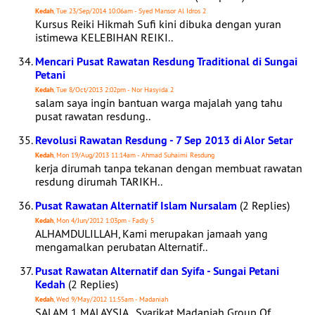
Kedah
, Tue 23/Sep/2014 10:06am - Syed Mansor Al Idros 2
Kursus Reiki Hikmah Sufi kini dibuka dengan yuran
istimewa KELEBIHAN REIKI..
Mencari Pusat Rawatan Resdung Traditional di Sungai
Petani
Kedah
, Tue 8/Oct/2013 2:02pm - Nor Hasyida 2
salam saya ingin bantuan warga majalah yang tahu
pusat rawatan resdung..
Revolusi Rawatan Resdung - 7 Sep 2013 di Alor Setar
Kedah
, Mon 19/Aug/2013 11:14am - Ahmad Suhaimi Resdung
kerja dirumah tanpa tekanan dengan membuat rawatan
resdung dirumah TARIKH..
Pusat Rawatan Alternatif Islam Nursalam
(2 Replies)
Kedah
, Mon 4/Jun/2012 1:03pm - Fadly 5
ALHAMDULILLAH, Kami merupakan jamaah yang
mengamalkan perubatan Alternatif..
Pusat Rawatan Alternatif dan Syifa - Sungai Petani
Kedah
(2 Replies)
Kedah
, Wed 9/May/2012 11:55am - Madaniah
SALAM 1 MALAYSIA.. Syarikat Madaniah Group Of