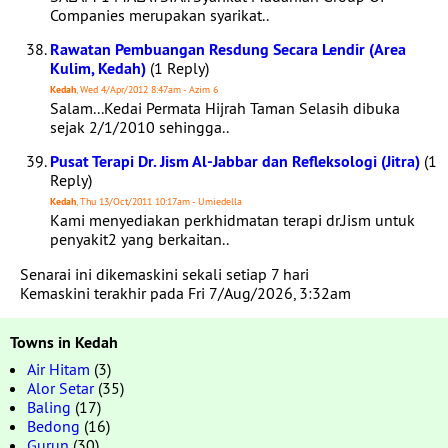
Companies merupakan syarikat..
Rawatan Pembuangan Resdung Secara Lendir (Area
Kulim, Kedah)
(1 Reply)
Kedah
, Wed 4/Apr/2012 8:47am - Azim 6
Salam...Kedai Permata Hijrah Taman Selasih dibuka
sejak 2/1/2010 sehingga..
Pusat Terapi Dr. Jism Al-Jabbar dan Refleksologi (Jitra)
(1
Reply)
Kedah
, Thu 13/Oct/2011 10:17am - Umiedella
Kami menyediakan perkhidmatan terapi dr.Jism untuk
penyakit2 yang berkaitan..
Senarai ini dikemaskini sekali setiap 7 hari
Kemaskini terakhir pada Fri 7/Aug/2026, 3:32am
Towns in Kedah
Air Hitam
(3)
Alor Setar
(35)
Baling
(17)
Bedong
(16)
Gurun
(30)