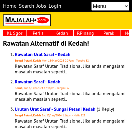
Home
Search
Jobs
Login
KL Sgor
Perlis
Kedah
P.Pinang
Perak
Neg
Rawatan Alternatif di Kedah!
Rawatan Urat Saraf - Kedah
Sungai Petani, Kedah
, Mon 18/Mar/2024 2:29pm - Tengku 32
Rawatan Saraf Urutan Tradisional Jika anda mengalami
masalah masalah seperti..
Rawatan Saraf - Kedah
Kedah
, Tue 6/Feb/2024 12:16pm - Tengku 32
Rawatan Saraf Urutan Tradisional Jika anda mengalami
masalah masalah seperti..
Urutan Urat Saraf - Sungai Petani Kedah
(1 Reply)
Sungai Petani, Kedah
, Sat 13/Jan/2024 1:16pm - Hafis 123
Rawatan Saraf Urutan Tradisional Jika anda mengalami
masalah masalah seperti..