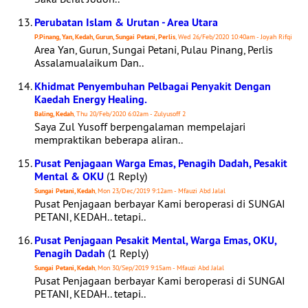
Perubatan Islam & Urutan - Area Utara
P.Pinang, Yan, Kedah, Gurun, Sungai Petani, Perlis
, Wed 26/Feb/2020 10:40am - Joyah Rifqi
Area Yan, Gurun, Sungai Petani, Pulau Pinang, Perlis
Assalamualaikum Dan..
Khidmat Penyembuhan Pelbagai Penyakit Dengan
Kaedah Energy Healing.
Baling, Kedah
, Thu 20/Feb/2020 6:02am - Zulyusoff 2
Saya Zul Yusoff berpengalaman mempelajari
mempraktikan beberapa aliran..
Pusat Penjagaan Warga Emas, Penagih Dadah, Pesakit
Mental & OKU
(1 Reply)
Sungai Petani, Kedah
, Mon 23/Dec/2019 9:12am - Mfauzi Abd Jalal
Pusat Penjagaan berbayar Kami beroperasi di SUNGAI
PETANI, KEDAH.. tetapi..
Pusat Penjagaan Pesakit Mental, Warga Emas, OKU,
Penagih Dadah
(1 Reply)
Sungai Petani, Kedah
, Mon 30/Sep/2019 9:15am - Mfauzi Abd Jalal
Pusat Penjagaan berbayar Kami beroperasi di SUNGAI
PETANI, KEDAH.. tetapi..