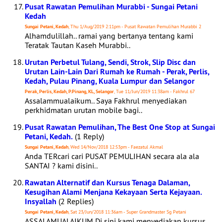
Pusat Rawatan Pemulihan Murabbi - Sungai Petani
Kedah
Sungai Petani, Kedah
, Thu 1/Aug/2019 2:11pm - Pusat Rawatan Pemulihan Murabbi 2
Alhamdulillah.. ramai yang bertanya tentang kami
Teratak Tautan Kaseh Murabbi..
Urutan Perbetul Tulang, Sendi, Strok, Slip Disc dan
Urutan Lain-Lain Dari Rumah ke Rumah - Perak, Perlis,
Kedah, Pulau Pinang, Kuala Lumpur dan Selangor
Perak, Perlis, Kedah, P.Pinang, KL, Selangor
, Tue 11/Jun/2019 11:38am - Fakhrul 67
Assalammualaikum.. Saya Fakhrul menyediakan
perkhidmatan urutan mobile bagi..
Pusat Rawatan Pemulihan, The Best One Stop at Sungai
Petani, Kedah.
(1 Reply)
Sungai Petani, Kedah
, Wed 14/Nov/2018 12:53pm - Faezatul Akmal
Anda TERcari cari PUSAT PEMULIHAN secara ala ala
SANTAI ? kami disini..
Rawatan Alternatif dan Kursus Tenaga Dalaman,
Kesugihan Alami Menjana Kekayaan Serta Kejayaan.
Insyallah
(2 Replies)
Sungai Petani, Kedah
, Sat 23/Jun/2018 11:36am - Super Grandmaster Sg Petani
ASSALAMUALAIKUM Di sini kami menyediakan kursus