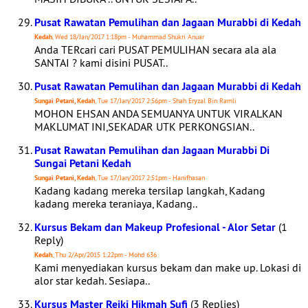
Pusat Rawatan Pemulihan dan Jagaan Murabbi di Kedah
Kedah
, Wed 18/Jan/2017 1:18pm - Muhammad Shukri Anuar
Anda TERcari cari PUSAT PEMULIHAN secara ala ala
SANTAI ? kami disini PUSAT..
Pusat Rawatan Pemulihan dan Jagaan Murabbi di Kedah
Sungai Petani, Kedah
, Tue 17/Jan/2017 2:56pm - Shah Eryzal Bin Ramli
MOHON EHSAN ANDA SEMUANYA UNTUK VIRALKAN
MAKLUMAT INI,SEKADAR UTK PERKONGSIAN..
Pusat Rawatan Pemulihan dan Jagaan Murabbi Di
Sungai Petani Kedah
Sungai Petani, Kedah
, Tue 17/Jan/2017 2:51pm - Hanifhasan
Kadang kadang mereka tersilap langkah, Kadang
kadang mereka teraniaya, Kadang..
Kursus Bekam dan Makeup Profesional - Alor Setar
(1
Reply)
Kedah
, Thu 2/Apr/2015 1:22pm - Mohd 636
Kami menyediakan kursus bekam dan make up. Lokasi di
alor star kedah. Sesiapa..
Kursus Master Reiki Hikmah Sufi
(3 Replies)