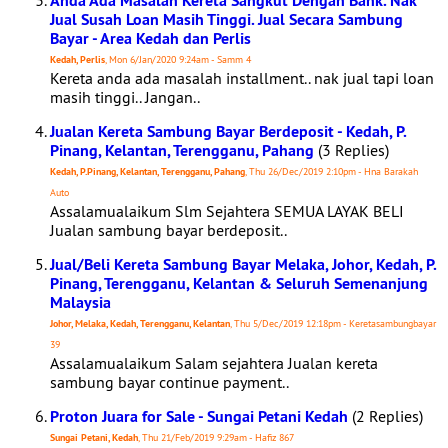
Anda Ada Masalah Kereta Sangkut Dengan Bank. Nak
Jual Susah Loan Masih Tinggi. Jual Secara Sambung
Bayar - Area Kedah dan Perlis
Kedah, Perlis
, Mon 6/Jan/2020 9:24am - Samm 4
Kereta anda ada masalah installment.. nak jual tapi loan
masih tinggi.. Jangan..
Jualan Kereta Sambung Bayar Berdeposit - Kedah, P.
Pinang, Kelantan, Terengganu, Pahang
(3 Replies)
Kedah, P.Pinang, Kelantan, Terengganu, Pahang
, Thu 26/Dec/2019 2:10pm - Hna Barakah
Auto
Assalamualaikum Slm Sejahtera SEMUA LAYAK BELI
Jualan sambung bayar berdeposit..
Jual/Beli Kereta Sambung Bayar Melaka, Johor, Kedah, P.
Pinang, Terengganu, Kelantan & Seluruh Semenanjung
Malaysia
Johor, Melaka, Kedah, Terengganu, Kelantan
, Thu 5/Dec/2019 12:18pm - Keretasambungbayar
39
Assalamualaikum Salam sejahtera Jualan kereta
sambung bayar continue payment..
Proton Juara for Sale - Sungai Petani Kedah
(2 Replies)
Sungai Petani, Kedah
, Thu 21/Feb/2019 9:29am - Hafiz 867