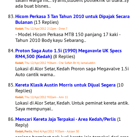
salam warga mc.. sy anis,student politeknik di utara..sy
ada buat bisnes..
Hicom Perkasa 3 Tan Tahun 2010 untuk Dipajak Secara
Bulanan
(13 Replies)
Kedah
, Thu 12/Apr/2012 2:12pm - Dme 7
- Model Hicom Perkasa MTB 150 panjang 17 kaki -
Tahun 2010 Body kayu Sebarang..
Proton Saga Auto 1.5i (1990) Megavavle UK Specs
RM4,500 (Kedah)
(8 Replies)
Kedah
, Thu 12/Apr/2012 9:06am - Che Sofiah Bt Hj Jamaluddin
Lokasi di Alor Setar, Kedah Proron saga Megavalve 1.5i
Auto cantik warna..
Kereta Klasik Austin Morris untuk Dijual Segera
(10
Replies)
Kedah
, Thu 12/Apr/2012 9:02am - Ami 11
Lokasi di Alor Setar, Kedah. Untuk peminat kereta antik.
Saya mempunyai..
Mencari Kereta Jaja Terpakai - Area Kedah/Perlis
(1
Reply)
Kedah, Perlis
, Wed 4/Apr/2012 9:33am - Azizan 30