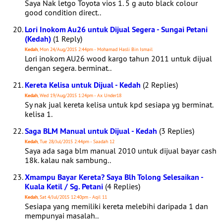
Saya Nak letgo Toyota vios 1. 5 g auto black colour
good condition direct..
Lori Inokom Au26 untuk Dijual Segera - Sungai Petani
(Kedah)
(1 Reply)
Kedah
, Mon 24/Aug/2015 2:44pm - Mohamad Hasli Bin Ismail
Lori inokom AU26 wood kargo tahun 2011 untuk dijual
dengan segera. berminat..
Kereta Kelisa untuk Dijual - Kedah
(2 Replies)
Kedah
, Wed 19/Aug/2015 1:24pm - Ax Under18
Sy nak jual kereta kelisa untuk kpd sesiapa yg berminat.
kelisa 1.
Saga BLM Manual untuk Dijual - Kedah
(3 Replies)
Kedah
, Tue 28/Jul/2015 2:44pm - Saadah 12
Saya ada saga blm manual 2010 untuk dijual bayar cash
18k. kalau nak sambung..
Xmampu Bayar Kereta? Saya Blh Tolong Selesaikan -
Kuala Ketil / Sg. Petani
(4 Replies)
Kedah
, Sat 4/Jul/2015 12:40pm - Aqil 11
Sesiapa yang memiliki kereta melebihi daripada 1 dan
mempunyai masalah..