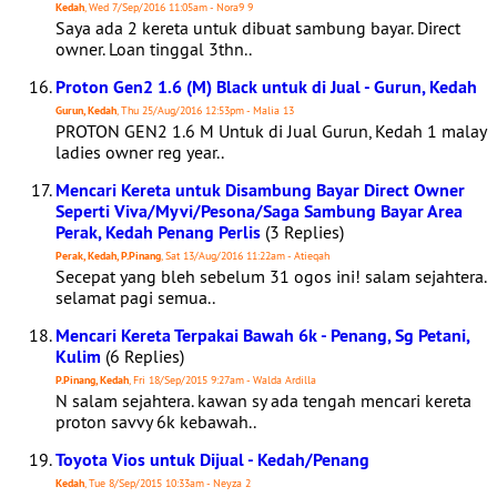
Kedah
, Wed 7/Sep/2016 11:05am - Nora9 9
Saya ada 2 kereta untuk dibuat sambung bayar. Direct
owner. Loan tinggal 3thn..
Proton Gen2 1.6 (M) Black untuk di Jual - Gurun, Kedah
Gurun, Kedah
, Thu 25/Aug/2016 12:53pm - Malia 13
PROTON GEN2 1.6 M Untuk di Jual Gurun, Kedah 1 malay
ladies owner reg year..
Mencari Kereta untuk Disambung Bayar Direct Owner
Seperti Viva/Myvi/Pesona/Saga Sambung Bayar Area
Perak, Kedah Penang Perlis
(3 Replies)
Perak, Kedah, P.Pinang
, Sat 13/Aug/2016 11:22am - Atieqah
Secepat yang bleh sebelum 31 ogos ini! salam sejahtera.
selamat pagi semua..
Mencari Kereta Terpakai Bawah 6k - Penang, Sg Petani,
Kulim
(6 Replies)
P.Pinang, Kedah
, Fri 18/Sep/2015 9:27am - Walda Ardilla
N salam sejahtera. kawan sy ada tengah mencari kereta
proton savvy 6k kebawah..
Toyota Vios untuk Dijual - Kedah/Penang
Kedah
, Tue 8/Sep/2015 10:33am - Neyza 2