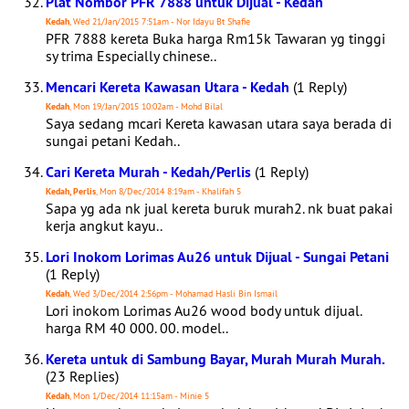
Plat Nombor PFR 7888 untuk Dijual - Kedah
Kedah
, Wed 21/Jan/2015 7:51am - Nor Idayu Bt Shafie
PFR 7888 kereta Buka harga Rm15k Tawaran yg tinggi
sy trima Especially chinese..
Mencari Kereta Kawasan Utara - Kedah
(1 Reply)
Kedah
, Mon 19/Jan/2015 10:02am - Mohd Bilal
Saya sedang mcari Kereta kawasan utara saya berada di
sungai petani Kedah..
Cari Kereta Murah - Kedah/Perlis
(1 Reply)
Kedah, Perlis
, Mon 8/Dec/2014 8:19am - Khalifah 5
Sapa yg ada nk jual kereta buruk murah2. nk buat pakai
kerja angkut kayu..
Lori Inokom Lorimas Au26 untuk Dijual - Sungai Petani
(1 Reply)
Kedah
, Wed 3/Dec/2014 2:56pm - Mohamad Hasli Bin Ismail
Lori inokom Lorimas Au26 wood body untuk dijual.
harga RM 40 000. 00. model..
Kereta untuk di Sambung Bayar, Murah Murah Murah.
(23 Replies)
Kedah
, Mon 1/Dec/2014 11:15am - Minie 5