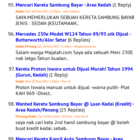
Mencari Kereta Sambung Bayar - Area Kedah
(1 Reply)
Kedah
, Mon 28/Nov/2011 12:59pm - John Alfonso
SAYA MEMERLUKAN SEBUAH KERETA SAMBUNG BAYAR
JENIS : SEDAN (KEUTAMAAN..
Mercedes 230e Model W124 Tahun 89/93 utk Dijual -
Butterworth/Alor Setar
(6 Replies)
Kedah, P.Pinang
, Sat 26/Nov/2011 11:50am - Maqbulresources
Salam warga Majalah.com Saya ada sebuah Merc 230E
nak letgo.Tahun buatan..
Kereta Proton Iswara untuk Dijual Murah! Tahun 1994
(Gurun, Kedah)
(1 Reply)
Kedah
, Wed 23/Nov/2011 2:24pm - Mar 16
Proton Iswara manual untuk dijual -warna putih -Plat
KAH 969 -Direct..
Wanted Kereta Sambung Bayar @ Loan Kedai (Kredit) -
Area Kedah/Penang
(25 Replies)
P.Pinang, Kedah
, Tue 15/Nov/2011 10:37am - Mas Kecik
saya nak cari keta 2nd hand sambung bayar @ boleh
buat kredit kedai. sebab..
Mencari Kereta Kancil Auto Sambung Bayar - Area