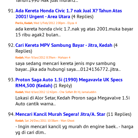
Tahun1990 Nak jual murah2..
Ada Kereta Honda Civic 1.7 nak Jual X? Tahun Atas
2001! Urgent - Area Utara
(4 Replies)
Perlis, Kedah
, Wed 1/Feb/2012 2:00pm - Elyza 4
ada kereta honda civic 1.7..nak yg atas 2001.muka bayar
15 ribu agak2 bulan..
Cari Kereta MPV Sambung Bayar - Jitra, Kedah
(4
Replies)
Kedah
, Mon 9/Jan/2012 8:39am - Mahzan 4
saya sedang mencari kereta jenis mpv sambung
bayar...jika ada hubungi saya....0124136772..jitra..
Proton Saga Auto 1.5i (1990) Megavavle UK Specs
RM4,500 (Kedah)
(1 Reply)
Kedah
, Wed 4/Jan/2012 12:42pm - Che Sofiah Bt Hj Jamaluddin
Lokasi di Alor Setar, Kedah Proron saga Megavalve 1.5i
Auto cantik warna..
Mencari Kancil Murah Segera! Jitra/A. Star
(11 Replies)
Kedah
, Sat 24/Dec/2011 10:38am - Wan Ghost
- Ingin mencari kancil yg murah dn engine baek.. - harga
yg di cari dlm..