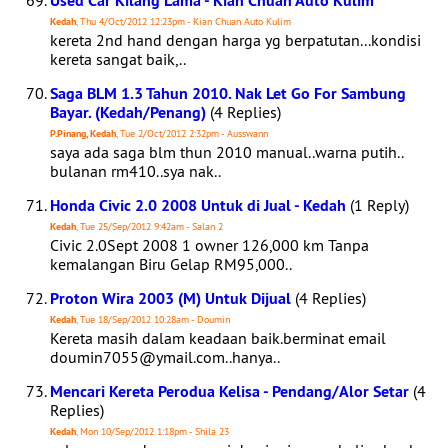
Used Car Kilang Lama - Kian Chuan Auto Kulim
Kedah
, Thu 4/Oct/2012 12:23pm - Kian Chuan Auto Kulim
kereta 2nd hand dengan harga yg berpatutan...kondisi
kereta sangat baik,..
Saga BLM 1.3 Tahun 2010. Nak Let Go For Sambung
Bayar. (Kedah/Penang)
(4 Replies)
P.Pinang, Kedah
, Tue 2/Oct/2012 2:32pm - Ausswann
saya ada saga blm thun 2010 manual..warna putih..
bulanan rm410..sya nak..
Honda Civic 2.0 2008 Untuk di Jual - Kedah
(1 Reply)
Kedah
, Tue 25/Sep/2012 9:42am - Salan 2
Civic 2.0Sept 2008 1 owner 126,000 km Tanpa
kemalangan Biru Gelap RM95,000..
Proton Wira 2003 (M) Untuk Dijual
(4 Replies)
Kedah
, Tue 18/Sep/2012 10:28am - Doumin
Kereta masih dalam keadaan baik.berminat email
doumin7055@ymail.com..hanya..
Mencari Kereta Perodua Kelisa - Pendang/Alor Setar
(4
Replies)
Kedah
, Mon 10/Sep/2012 1:18pm - Shila 23