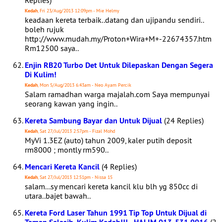
Replies)
Kedah
, Fri 23/Aug/2013 12:09pm - Mie Helmy
keadaan kereta terbaik..datang dan ujipandu sendiri..
boleh rujuk
http://www.mudah.my/Proton+Wira+M+-22674357.htm
Rm12500 saya..
Enjin RB20 Turbo Det Untuk Dilepaskan Dengan Segera
Di Kulim!
Kedah
, Mon 5/Aug/2013 6:43am - Neo Ayam Percik
Salam ramadhan warga majalah.com Saya mempunyai
seorang kawan yang ingin..
Kereta Sambung Bayar dan Untuk Dijual
(24 Replies)
Kedah
, Sat 27/Jul/2013 2:57pm - Fizal Mohd
MyVi 1.3EZ (auto) tahun 2009, kaler putih deposit
rm8000 ; montly rm590..
Mencari Kereta Kancil
(4 Replies)
Kedah
, Sat 27/Jul/2013 12:51pm - Nissa 15
salam...sy mencari kereta kancil klu blh yg 850cc di
utara..bajet bawah..
Kereta Ford Laser Tahun 1991 Tip Top Untuk Dijual di