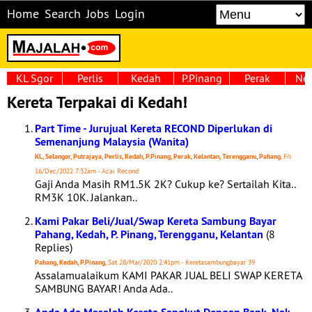
Home
Search
Jobs
Login
KL Sgor
Perlis
Kedah
P.Pinang
Perak
Neg
Kereta Terpakai di Kedah!
Part Time - Jurujual Kereta RECOND Diperlukan di
Semenanjung Malaysia (Wanita)
KL, Selangor, Putrajaya, Perlis, Kedah, P.Pinang, Perak, Kelantan, Terengganu, Pahang
, Fri
16/Dec/2022 7:32am - Acai Recond
Gaji Anda Masih RM1.5K 2K? Cukup ke? Sertailah Kita..
RM3K 10K. Jalankan..
Kami Pakar Beli/Jual/Swap Kereta Sambung Bayar
Pahang, Kedah, P. Pinang, Terengganu, Kelantan
(8
Replies)
Pahang, Kedah, P.Pinang
, Sat 28/Mar/2020 2:41pm - Keretasambungbayar 39
Assalamualaikum KAMI PAKAR JUAL BELI SWAP KERETA
SAMBUNG BAYAR! Anda Ada..