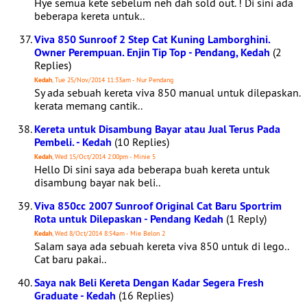
Hye semua kete sebelum neh dah sold out. ! Di sini ada
beberapa kereta untuk..
Viva 850 Sunroof 2 Step Cat Kuning Lamborghini.
Owner Perempuan. Enjin Tip Top - Pendang, Kedah
(2
Replies)
Kedah
, Tue 25/Nov/2014 11:33am - Nur Pendang
Sy ada sebuah kereta viva 850 manual untuk dilepaskan.
kerata memang cantik..
Kereta untuk Disambung Bayar atau Jual Terus Pada
Pembeli. - Kedah
(10 Replies)
Kedah
, Wed 15/Oct/2014 2:00pm - Minie 5
Hello Di sini saya ada beberapa buah kereta untuk
disambung bayar nak beli..
Viva 850cc 2007 Sunroof Original Cat Baru Sportrim
Rota untuk Dilepaskan - Pendang Kedah
(1 Reply)
Kedah
, Wed 8/Oct/2014 8:54am - Mie Belon 2
Salam saya ada sebuah kereta viva 850 untuk di lego..
Cat baru pakai..
Saya nak Beli Kereta Dengan Kadar Segera Fresh
Graduate - Kedah
(16 Replies)