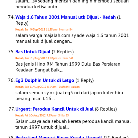
salam....sy sedang mencari dan ingin membeli sebuah
perodua kelisa auto..
Waja 1.6 Tahun 2001 Manual utk Dijual - Kedah
(1
Reply)
Kedah
, Sun 9/Sep/2012 11:55am - Norman84
salam warga majalah.com sy ade waja 1.6 tahun 2001
manual tuk dijual dengan..
Bas Untuk Dijual
(2 Replies)
Kedah
, Tue 28/Aug/2012 1:03pm - Nizam 341
Bas jenis Hino RM Tahun 1999 Dulu Bas Persiaran
Keadaan Sangat Baik,..
Eg3 Dolphin Untuk di Letgo
(1 Reply)
Kedah
, Sat 11/Aug/2012 8:14am - Zulfadhli Azizan
salam semua sy nk juai eg3 ori dari japan kaler biru
perang mcm b16 ..
Urgent: Perodua Kancil Untuk di Jual
(8 Replies)
Kedah
, Fri 10/Aug/2012 9:59am - Shila 23
Salam...saya ada sebuah kereta perodua kancil manual
tahun 1997 untuk dijual..
Perhatian! Mencari Buyer Kereta. Urgent!
(20 Replies)