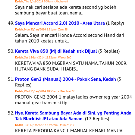
Kedah
, Thu 3/Jul/2014 9:34am - Abghayati
Saya nak cari sesiapa ada kereta second yg boleh
sambung bayar buat loan. nama..
Saya Mencari Accord 2.0l 2010 - Area Utara
(1 Reply)
Kedah
, Mon 20/Jan/2014 1:31pm - Zam 58
Salam. Saya mencari Honda Accord second Hand dari
tahun 2010 keatas untuk..
Kereta Viva 850 (M) di Kedah utk Dijual
(3 Replies)
Kedah
, Sat 18/Jan/2014 11:32am - Wawa 260
KERETA VIVA 850 M.GERAN SATU NAMA. TAHUN 2009.
HUTANG BANK SUDAH HABIS..
Proton Gen2 (Manual) 2004 - Pokok Sena, Kedah
(3
Replies)
Kedah
, Wed 15/Jan/2014 10:55am - Miechuel72
PROTON GEN2 2004 1 malay ladies owner reg year 2004
manual gear transmisi tip..
Hye. Kereta Sambung Bayar Ada di Sini. yg Penting Anda
Tak Blacklist JPJ atau Ada Saman.
(12 Replies)
Kedah
, Tue 17/Dec/2013 12:32pm - Mimie1212
KERETA PERODUA KANCIL MANUAL KENARI MANUAL