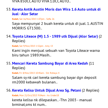
VIVA 850CC AUTO VIVA 1.0CC AUTO..
Kereta Antik Austin Moris dan Wira 1.6 Auto untuk di
Jual - Alor Setar
Kedah
, Sat 16/Nov/2013 1:07pm - Sofia 26
Saya mempunyai 2 buah kereta untuk di jual. 1. AUSTIN
MORRIS GT1300..
Toyota Liteace (M) 1.5 - 1989 utk Dijual (Alor Setar)
(2
Replies)
Kedah
, Sat 9/Nov/2013 1:52pm - Amy 13
Kami ingin menjual sebuah van Toyota Liteace warna
biru tahun 1989.Masih..
Mencari Kereta Sambung Bayar di Area Kedah
(11
Replies)
Kedah
, Fri 8/Nov/2013 10:45am - Siti Rohaya 4
Salam sy nk cari kereta sambung bayar dgn deposit
rm2000 kebawah bulanan..
Kereta Kelisa Untuk Dijual Area Sg. Petani
(2 Replies)
Kedah
, Mon 21/Oct/2013 9:04am - Ax Under18
kereta kelisa nk dilepaskan.. -Thn 2003 - manual
brminat,sms kt num..