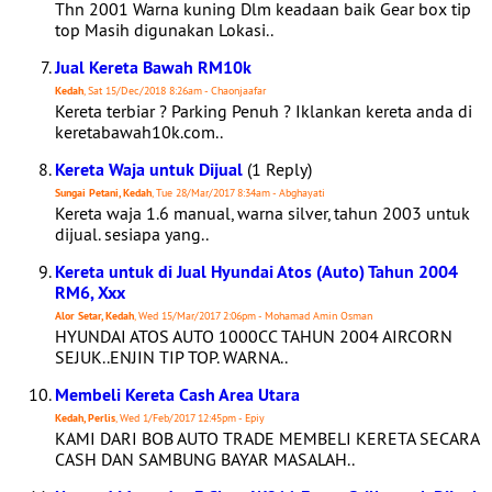
Thn 2001 Warna kuning Dlm keadaan baik Gear box tip
top Masih digunakan Lokasi..
Jual Kereta Bawah RM10k
Kedah
, Sat 15/Dec/2018 8:26am - Chaonjaafar
Kereta terbiar ? Parking Penuh ? Iklankan kereta anda di
keretabawah10k.com..
Kereta Waja untuk Dijual
(1 Reply)
Sungai Petani, Kedah
, Tue 28/Mar/2017 8:34am - Abghayati
Kereta waja 1.6 manual, warna silver, tahun 2003 untuk
dijual. sesiapa yang..
Kereta untuk di Jual Hyundai Atos (Auto) Tahun 2004
RM6, Xxx
Alor Setar, Kedah
, Wed 15/Mar/2017 2:06pm - Mohamad Amin Osman
HYUNDAI ATOS AUTO 1000CC TAHUN 2004 AIRCORN
SEJUK..ENJIN TIP TOP. WARNA..
Membeli Kereta Cash Area Utara
Kedah, Perlis
, Wed 1/Feb/2017 12:45pm - Epiy
KAMI DARI BOB AUTO TRADE MEMBELI KERETA SECARA
CASH DAN SAMBUNG BAYAR MASALAH..