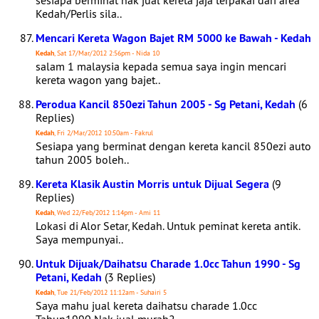
sesiapa berminat nak jual kereta jaja terpakai dari area
Kedah/Perlis sila..
Mencari Kereta Wagon Bajet RM 5000 ke Bawah - Kedah
Kedah
, Sat 17/Mar/2012 2:56pm - Nida 10
salam 1 malaysia kepada semua saya ingin mencari
kereta wagon yang bajet..
Perodua Kancil 850ezi Tahun 2005 - Sg Petani, Kedah
(6
Replies)
Kedah
, Fri 2/Mar/2012 10:50am - Fakrul
Sesiapa yang berminat dengan kereta kancil 850ezi auto
tahun 2005 boleh..
Kereta Klasik Austin Morris untuk Dijual Segera
(9
Replies)
Kedah
, Wed 22/Feb/2012 1:14pm - Ami 11
Lokasi di Alor Setar, Kedah. Untuk peminat kereta antik.
Saya mempunyai..
Untuk Dijuak/Daihatsu Charade 1.0cc Tahun 1990 - Sg
Petani, Kedah
(3 Replies)
Kedah
, Tue 21/Feb/2012 11:12am - Suhairi 5
Saya mahu jual kereta daihatsu charade 1.0cc