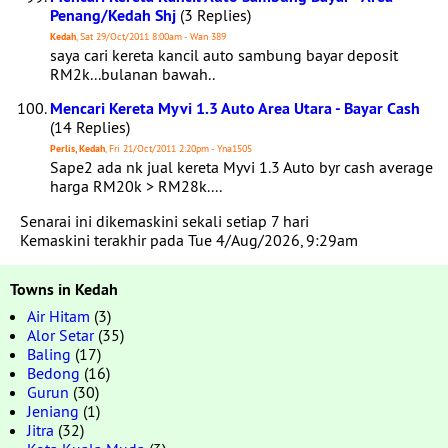
Penang/Kedah Shj
(3 Replies)
Kedah
, Sat 29/Oct/2011 8:00am - Wan 389
saya cari kereta kancil auto sambung bayar deposit
RM2k...bulanan bawah..
Mencari Kereta Myvi 1.3 Auto Area Utara - Bayar Cash
(14 Replies)
Perlis, Kedah
, Fri 21/Oct/2011 2:20pm - Yna1505
Sape2 ada nk jual kereta Myvi 1.3 Auto byr cash average
harga RM20k > RM28k....
Senarai ini dikemaskini sekali setiap 7 hari
Kemaskini terakhir pada Tue 4/Aug/2026, 9:29am
Towns in Kedah
Air Hitam
(3)
Alor Setar
(35)
Baling
(17)
Bedong
(16)
Gurun
(30)
Jeniang
(1)
Jitra
(32)