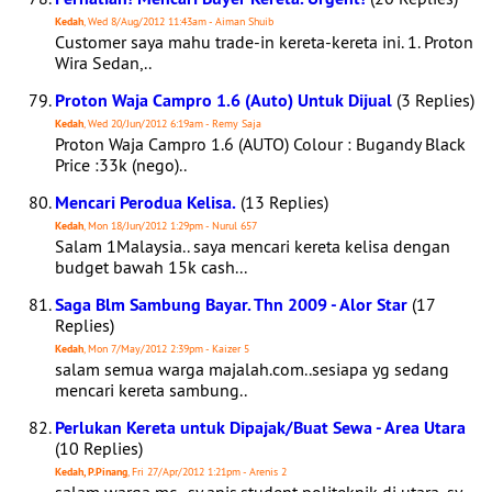
Kedah
, Wed 8/Aug/2012 11:43am - Aiman Shuib
Customer saya mahu trade-in kereta-kereta ini. 1. Proton
Wira Sedan,..
Proton Waja Campro 1.6 (Auto) Untuk Dijual
(3 Replies)
Kedah
, Wed 20/Jun/2012 6:19am - Remy Saja
Proton Waja Campro 1.6 (AUTO) Colour : Bugandy Black
Price :33k (nego)..
Mencari Perodua Kelisa.
(13 Replies)
Kedah
, Mon 18/Jun/2012 1:29pm - Nurul 657
Salam 1Malaysia.. saya mencari kereta kelisa dengan
budget bawah 15k cash...
Saga Blm Sambung Bayar. Thn 2009 - Alor Star
(17
Replies)
Kedah
, Mon 7/May/2012 2:39pm - Kaizer 5
salam semua warga majalah.com..sesiapa yg sedang
mencari kereta sambung..
Perlukan Kereta untuk Dipajak/Buat Sewa - Area Utara
(10 Replies)
Kedah, P.Pinang
, Fri 27/Apr/2012 1:21pm - Arenis 2