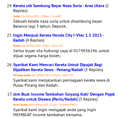
Kereta utk Sambung Bayar Naza Suria - Area Utara
(2
Replies)
Kedah
, Thu 18/Jun/2015 12:00pm - Pa en88
Sebuah kereta naza suria untuk disambung bayar.
Balance lagi 3 tahun. Deposit..
Ingin Menjual Kereta Honda City I-Vtec 1.5 2013 -
Kedah
(4 Replies)
Kedah
, Tue 19/May/2015 1:19pm - Liana 120
Serius buyer sila hubungi saya di 0174936246. untuk
dijual segera. harga boleh..
Syarikat Kami Mencari Kereta Untuk Dipajak Bagi
Dijadikan Kereta Sewa - Penang/Kedah
(3 Replies)
P.Pinang, Kedah
, Sat 28/Mar/2015 12:55pm - Adam 295
Syarikat kami menjalankan perniagaan kereta sewa di
Pulau Pinang dan Kedah..
Jom Buat Income Tambahan 'Goyang Kaki' Dengan Pajak
Kereta untuk Disewa (Perlis/Kedah)
(3 Replies)
Perlis, Kedah
, Wed 18/Mar/2015 2:17pm - Simplemr598737
Syarikat kami ingin mengajak anda yang ingin
MEMBUAT income tambahan bersama..