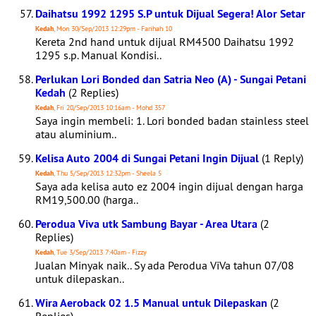
Daihatsu 1992 1295 S.P untuk Dijual Segera! Alor Setar
Kedah
, Mon 30/Sep/2013 12:29pm - Farihah 10
Kereta 2nd hand untuk dijual RM4500 Daihatsu 1992
1295 s.p. Manual Kondisi..
Perlukan Lori Bonded dan Satria Neo (A) - Sungai Petani
Kedah
(2 Replies)
Kedah
, Fri 20/Sep/2013 10:16am - Mohd 357
Saya ingin membeli: 1. Lori bonded badan stainless steel
atau aluminium..
Kelisa Auto 2004 di Sungai Petani Ingin Dijual
(1 Reply)
Kedah
, Thu 5/Sep/2013 12:32pm - Sheela 5
Saya ada kelisa auto ez 2004 ingin dijual dengan harga
RM19,500.00 (harga..
Perodua Viva utk Sambung Bayar - Area Utara
(2
Replies)
Kedah
, Tue 3/Sep/2013 7:40am - Fizzy
Jualan Minyak naik.. Sy ada Perodua ViVa tahun 07/08
untuk dilepaskan..
Wira Aeroback 02 1.5 Manual untuk Dilepaskan
(2