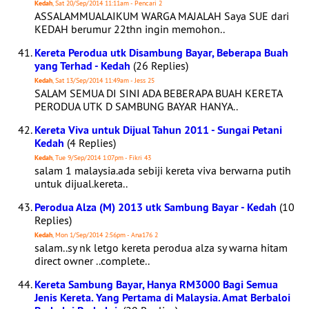
Kedah
, Sat 20/Sep/2014 11:11am - Pencari 2
ASSALAMMUALAIKUM WARGA MAJALAH Saya SUE dari
KEDAH berumur 22thn ingin memohon..
Kereta Perodua utk Disambung Bayar, Beberapa Buah
yang Terhad - Kedah
(26 Replies)
Kedah
, Sat 13/Sep/2014 11:49am - Jess 25
SALAM SEMUA DI SINI ADA BEBERAPA BUAH KERETA
PERODUA UTK D SAMBUNG BAYAR HANYA..
Kereta Viva untuk Dijual Tahun 2011 - Sungai Petani
Kedah
(4 Replies)
Kedah
, Tue 9/Sep/2014 1:07pm - Fikri 43
salam 1 malaysia.ada sebiji kereta viva berwarna putih
untuk dijual.kereta..
Perodua Alza (M) 2013 utk Sambung Bayar - Kedah
(10
Replies)
Kedah
, Mon 1/Sep/2014 2:56pm - Ana176 2
salam..sy nk letgo kereta perodua alza sy warna hitam
direct owner ..complete..
Kereta Sambung Bayar, Hanya RM3000 Bagi Semua
Jenis Kereta. Yang Pertama di Malaysia. Amat Berbaloi