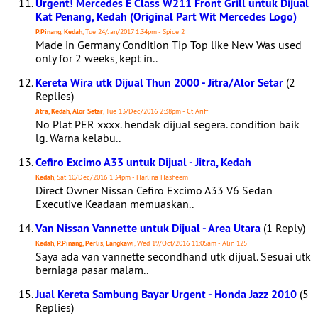
Urgent! Mercedes E Class W211 Front Grill untuk Dijual
Kat Penang, Kedah (Original Part Wit Mercedes Logo)
P.Pinang, Kedah
, Tue 24/Jan/2017 1:34pm - Spice 2
Made in Germany Condition Tip Top like New Was used
only for 2 weeks, kept in..
Kereta Wira utk Dijual Thun 2000 - Jitra/Alor Setar
(2
Replies)
Jitra, Kedah, Alor Setar
, Tue 13/Dec/2016 2:38pm - Ct Ariff
No Plat PER xxxx. hendak dijual segera. condition baik
lg. Warna kelabu..
Cefiro Excimo A33 untuk Dijual - Jitra, Kedah
Kedah
, Sat 10/Dec/2016 1:34pm - Harlina Hasheem
Direct Owner Nissan Cefiro Excimo A33 V6 Sedan
Executive Keadaan memuaskan..
Van Nissan Vannette untuk Dijual - Area Utara
(1 Reply)
Kedah, P.Pinang, Perlis, Langkawi
, Wed 19/Oct/2016 11:05am - Alin 125
Saya ada van vannette secondhand utk dijual. Sesuai utk
berniaga pasar malam..
Jual Kereta Sambung Bayar Urgent - Honda Jazz 2010
(5
Replies)