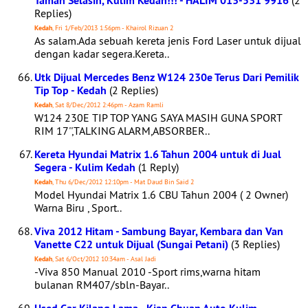
Taman Selasih, Kulim Kedah!!! - HALIM 013-531 9916
(2
Replies)
Kedah
, Fri 1/Feb/2013 1:56pm - Khairol Rizuan 2
As salam.Ada sebuah kereta jenis Ford Laser untuk dijual
dengan kadar segera.Kereta..
Utk Dijual Mercedes Benz W124 230e Terus Dari Pemilik
Tip Top - Kedah
(2 Replies)
Kedah
, Sat 8/Dec/2012 2:46pm - Azam Ramli
W124 230E TIP TOP YANG SAYA MASIH GUNA SPORT
RIM 17'',TALKING ALARM,ABSORBER..
Kereta Hyundai Matrix 1.6 Tahun 2004 untuk di Jual
Segera - Kulim Kedah
(1 Reply)
Kedah
, Thu 6/Dec/2012 12:10pm - Mat Daud Bin Said 2
Model Hyundai Matrix 1.6 CBU Tahun 2004 ( 2 Owner)
Warna Biru , Sport..
Viva 2012 Hitam - Sambung Bayar, Kembara dan Van
Vanette C22 untuk Dijual (Sungai Petani)
(3 Replies)
Kedah
, Sat 6/Oct/2012 10:34am - Asal Jadi
-Viva 850 Manual 2010 -Sport rims,warna hitam
bulanan RM407/sbln-Bayar..