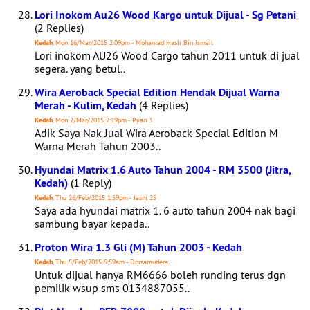
Lori Inokom Au26 Wood Kargo untuk Dijual - Sg Petani
(2 Replies)
Kedah
, Mon 16/Mar/2015 2:09pm - Mohamad Hasli Bin Ismail
Lori inokom AU26 Wood Cargo tahun 2011 untuk di jual
segera. yang betul..
Wira Aeroback Special Edition Hendak Dijual Warna
Merah - Kulim, Kedah
(4 Replies)
Kedah
, Mon 2/Mar/2015 2:19pm - Pyan 3
Adik Saya Nak Jual Wira Aeroback Special Edition M
Warna Merah Tahun 2003..
Hyundai Matrix 1.6 Auto Tahun 2004 - RM 3500 (Jitra,
Kedah)
(1 Reply)
Kedah
, Thu 26/Feb/2015 1:59pm - Jasni 25
Saya ada hyundai matrix 1. 6 auto tahun 2004 nak bagi
sambung bayar kepada..
Proton Wira 1.3 Gli (M) Tahun 2003 - Kedah
Kedah
, Thu 5/Feb/2015 9:59am - Dnrsamudera
Untuk dijual hanya RM6666 boleh runding terus dgn
pemilik wsup sms 0134887055..