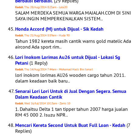
Berbaloi Berbaloi.
(29 Replies)
Kedah
, Thu 28/Aug/2014 8:25am - Lola20
SALAM MERDEKA SEMUA WARGA MAJALAH.COM DI SINI
SAYA INGIN MEMPERKENALKAN SISTEM..
Honda Accord (M) untuk Dijual - Sik Kedah
Kedah
, Thu 21/Aug/2014 8:59am - Huda 90
Tahun 1982 kereta masih cantik warns gold matelic Ada
aircond Ada sport rim..
Lori Inokom Lorimas Au26 untuk Dijual - Lokasi Sg
Petani
(1 Reply)
Kedah
, Thu 14/Aug/2014 7:44am - Mohamad Hasli Bin Ismail
lori inokom lorimas AU26 wooden cargo tahun 2011.
dalam keadaan baik baru..
Senarai Lori Lori Untuk di Jual Dengan Segera. Semua
Dalam Keadaan Cantik
Kedah
, Wed 16/Jul/2014 10:13am - Zams 10
1. Dahaitsu Delta 1 tan tipper tahun 2007 harga jualan
RM 45 000 2. Isuzu NPR..
Mencari Kereta Second Untuk Buat Full Loan - Kedah
(7
Replies)